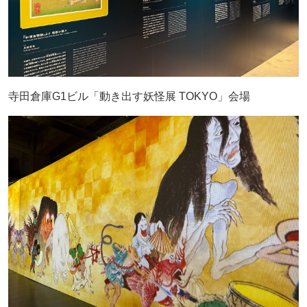
寺田倉庫G1ビル「動き出す妖怪展 TOKYO」会場