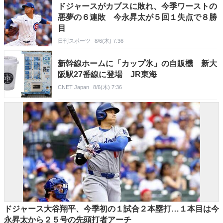
ドジャースがカブスに敗れ、今季ワーストの
悪夢の６連敗 今永昇太が５回１失点で８勝
目
日刊スポーツ
8/6(木) 7:36
新幹線ホームに「カップ氷」の自販機 新大
阪駅27番線に登場 JR東海
CNET Japan
8/6(木) 7:36
ドジャース大谷翔平、今季初の１試合２本塁打…１本目は今
永昇太から２５号の先頭打者アーチ