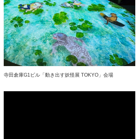
寺田倉庫G1ビル「動き出す妖怪展 TOKYO」会場