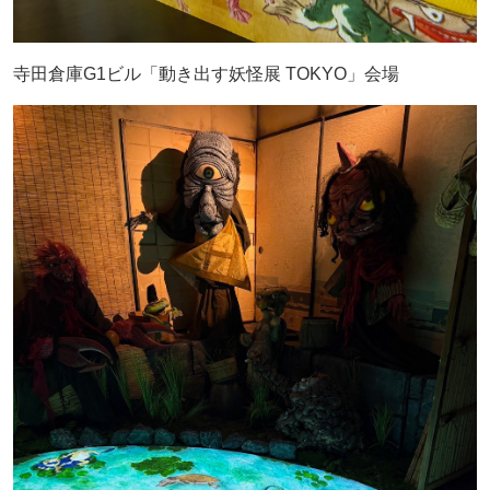
寺田倉庫G1ビル「動き出す妖怪展 TOKYO」会場