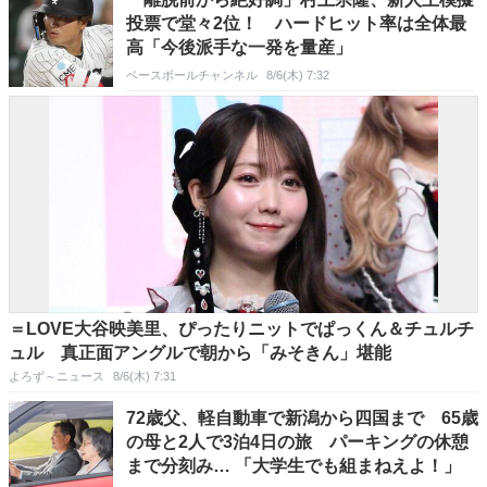
投票で堂々2位！ ハードヒット率は全体最
高「今後派手な一発を量産」
ベースボールチャンネル
8/6(木) 7:32
＝LOVE大谷映美里、ぴったりニットでぱっくん＆チュルチ
ュル 真正面アングルで朝から「みそきん」堪能
よろず～ニュース
8/6(木) 7:31
72歳父、軽自動車で新潟から四国まで 65歳
の母と2人で3泊4日の旅 パーキングの休憩
まで分刻み… 「大学生でも組まねえよ！」