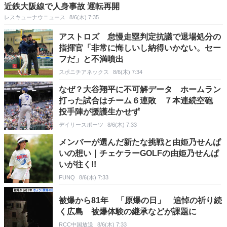
近鉄大阪線で人身事故 運転再開
レスキューナウニュース
8/6(木) 7:35
アストロズ 怠慢走塁判定抗議で退場処分の
指揮官「非常に悔しいし納得いかない。セー
フだ」と不満噴出
スポニチアネックス
8/6(木) 7:34
なぜ？大谷翔平に不可解データ ホームラン
打った試合はチーム６連敗 ７本連続空砲
投手陣が援護生かせず
デイリースポーツ
8/6(木) 7:33
メンバーが選んだ新たな挑戦と由姫乃せんぱ
いの想い｜チェケラーGOLFの由姫乃せんぱ
いが往く!!
FUNQ
8/6(木) 7:33
被爆から81年 「原爆の日」 追悼の祈り続
く広島 被爆体験の継承などが課題に
RCC中国放送
8/6(木) 7:33