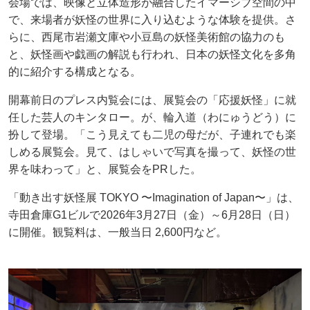
会場では、映像と立体造形が融合したイマーシブ空間の中
で、来場者が妖怪の世界に入り込むような体験を提供。さ
らに、西尾市岩瀬文庫や小豆島の妖怪美術館の協力のも
と、妖怪画や戯画の解説も行われ、日本の妖怪文化を多角
的に紹介する構成となる。
開幕前日のプレス内覧会には、展覧会の「応援妖怪」に就
任した芸人のキンタロー。が、輪入道（わにゅうどう）に
扮して登場。「こう見えても二児の母だが、子連れでも楽
しめる展覧会。見て、はしゃいで写真を撮って、妖怪の世
界を味わって」と、展覧会をPRした。
「動き出す妖怪展 TOKYO 〜Imagination of Japan〜」は、
寺田倉庫G1ビルで2026年3月27日（金）～6月28日（日）
に開催。観覧料は、一般当日 2,600円など。