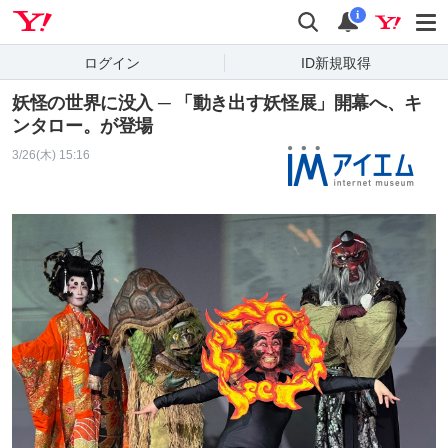
Yahoo! JAPAN
検索
通知
i
ログイン
ID新規取得
妖怪の世界に没入 ─ 「動き出す妖怪展」開幕へ、キ
ンタロー。が登場
3/26(木) 15:16