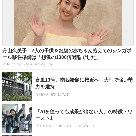
舟山久美子 2人の子供＆お腹の赤ちゃん抱えてのシンガポ
ール移住準備は「想像の1000倍過酷でした」
スポニチアネックス
8/6(木) 7:37
台風13号、南西諸島に接近へ 大型で強い勢
力を維持
共同通信
8/6(木) 7:37
「AIを使っても成果が出ない人」の特徴・ワ
ースト1
ダイヤモンド・オンライン
8/6(木) 7:36