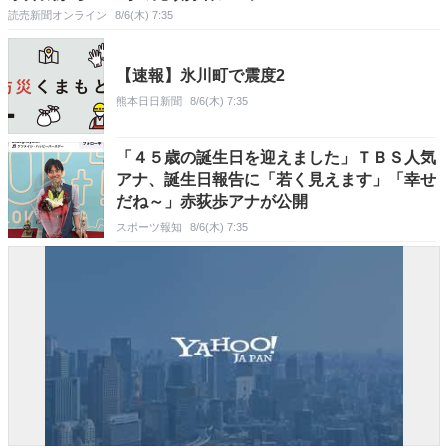
読売新聞オンライン
8/6(木) 7:35
【速報】氷川町で震度2
熊本日日新聞
8/6(木) 7:35
「４５歳の誕生日を迎えました」ＴＢＳ人気
アナ、誕生日報告に「若く見えます」「幸せ
だね～」赤荻歩アナが公開
スポーツ報知
8/6(木) 7:35