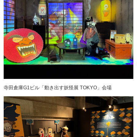
寺田倉庫G1ビル「動き出す妖怪展 TOKYO」会場