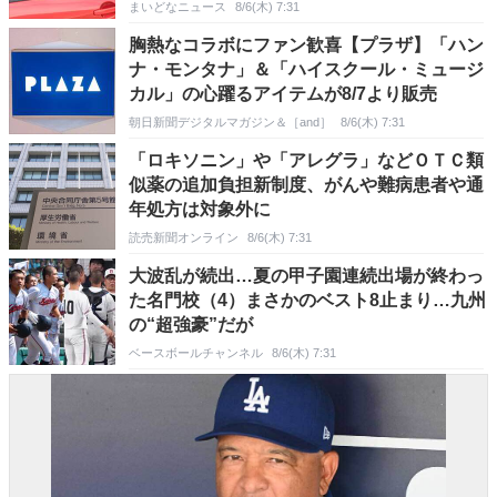
まいどなニュース
8/6(木) 7:31
胸熱なコラボにファン歓喜【プラザ】「ハン
ナ・モンタナ」＆「ハイスクール・ミュージ
カル」の心躍るアイテムが8/7より販売
朝日新聞デジタルマガジン＆［and］
8/6(木) 7:31
「ロキソニン」や「アレグラ」などＯＴＣ類
似薬の追加負担新制度、がんや難病患者や通
年処方は対象外に
読売新聞オンライン
8/6(木) 7:31
大波乱が続出…夏の甲子園連続出場が終わっ
た名門校（4）まさかのベスト8止まり…九州
の“超強豪”だが
ベースボールチャンネル
8/6(木) 7:31