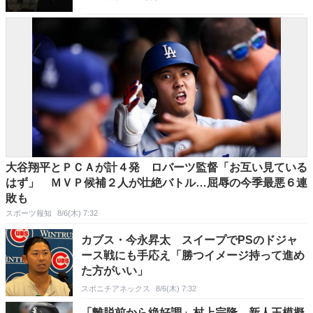
大谷翔平とＰＣＡが計４発 ロバーツ監督「お互い見ている
はず」 ＭＶＰ候補２人が壮絶バトル…屈辱の今季最悪６連
敗も
スポーツ報知
8/6(木) 7:32
カブス・今永昇太 スイープでPSのドジャ
ース戦にも手応え「勝つイメージ持って進め
た方がいい」
スポニチアネックス
8/6(木) 7:32
「離脱前から絶好調」村上宗隆、新人王模擬