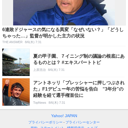
6連敗ドジャースの気になる異変「なぜいない？」「どうし
ちゃった…」監督が明かした主力の状況
THE ANSWER
8/6(木) 7:31
夏の甲子園、７イニング制の議論の根底にあ
るものとは？ #エキスパートトピ
上原浩治
8/6(木) 7:31
アントネッリ「プレッシャーに押しつぶされ
た」F1デビュー年の苦悩を告白 “3年分”の
経験を経て選手権首位に
TopNews
8/6(木) 7:31
Yahoo! JAPAN
プライバシーポリシー
プライバシーセンター
規約
ステートメント
情報提供元
ヘルプ