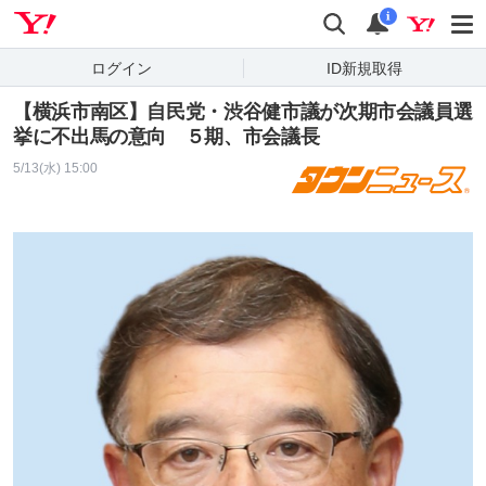
Yahoo! JAPAN
検索
通知
i
ログイン
ID新規取得
【横浜市南区】自民党・渋谷健市議が次期市会議員選
挙に不出馬の意向 ５期、市会議長
5/13(水) 15:00