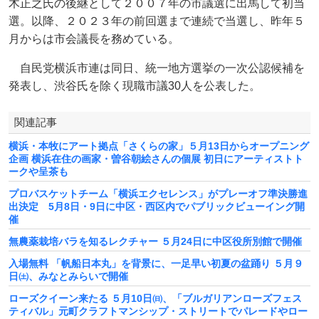
木正之氏の後継として２００７年の市議選に出馬して初当
選。以降、２０２３年の前回選まで連続で当選し、昨年５
月からは市会議長を務めている。
自民党横浜市連は同日、統一地方選挙の一次公認候補を
発表し、渋谷氏を除く現職市議30人を公表した。
関連記事
横浜・本牧にアート拠点「さくらの家」５月13日からオープニング
企画 横浜在住の画家・曽谷朝絵さんの個展 初日にアーティストト
ークや呈茶も
プロバスケットチーム「横浜エクセレンス」がプレーオフ準決勝進
出決定 5月8日・9日に中区・西区内でパブリックビューイング開
催
無農薬栽培バラを知るレクチャー ５月24日に中区役所別館で開催
入場無料 「帆船日本丸」を背景に、一足早い初夏の盆踊り ５月９
日㈯、みなとみらいで開催
ローズクイーン来たる ５月10日㈰、「ブルガリアンローズフェス
ティバル」元町クラフトマンシップ・ストリートでパレードやロー