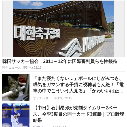
韓国サッカー協会 2011～12年に国際審判員らを性接待
聯合ニュース
8/6(木) 22:15
「まだ寝たくない…」ポールにしがみつき、
眠気をガマンする子猫に視聴者もん絶！「電
車の中でこういう人見る」「かわいいは正
義」
オトナンサー
8/6(木) 22:15
【中日】石川昂弥が先制タイムリー2ベー
ス、今季3度目の同一カード3連勝｜プロ野球
結果