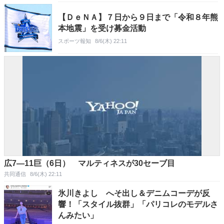
【ＤｅＮＡ】７日から９日まで「令和８年熊
本地震」を受け募金活動
スポーツ報知
8/6(木) 22:11
広7―11巨（6日） マルティネスが30セーブ目
共同通信
8/6(木) 22:11
氷川きよし へそ出し＆デニムコーデが反
響！「スタイル抜群」「パリコレのモデルさ
んみたい」