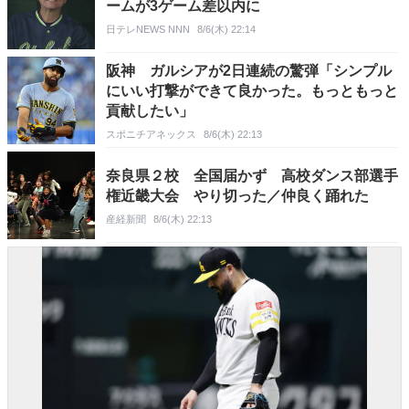
ームが3ゲーム差以内に
日テレNEWS NNN
8/6(木) 22:14
阪神 ガルシアが2日連続の驚弾「シンプル
にいい打撃ができて良かった。もっともっと
貢献したい」
スポニチアネックス
8/6(木) 22:13
奈良県２校 全国届かず 高校ダンス部選手
権近畿大会 やり切った／仲良く踊れた
産経新聞
8/6(木) 22:13