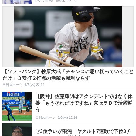
DAZN News
8/6(木) 22:14
【ソフトバンク】牧原大成「チャンスに思い切っていくこと
だけ」３安打２打点の活躍も勝利ならず
日刊スポーツ
8/6(木) 22:14
【阪神】佐藤輝明はアクシデントではなく休
養「もうそれだけですね」京セラＤで活躍誓
う
日刊スポーツ
8/6(木) 22:14
セ3位争いが混沌 ヤクルト7連敗で下位3チ