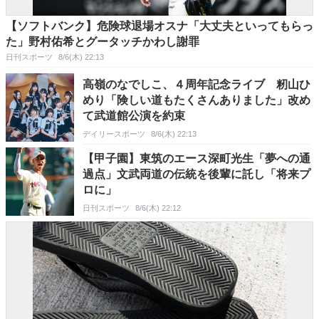
【ソフトバンク】危険球退場オスナ「大丈夫といってもらっ
た」野村佑希とグータッチかわし謝罪
日刊スポーツ
8/6(木) 22:13
高嶺のなでしこ、４周年記念ライブ 籾山ひ
めり「険しい道もたくさんありました」改め
て武道館公演を約束
デイリースポーツ
8/6(木) 22:13
【甲子園】東筑のエース深町光生「夢への通
過点」文武両道の伝統を後輩に託し「将来プ
ロに」
日刊スポーツ
8/6(木) 22:12