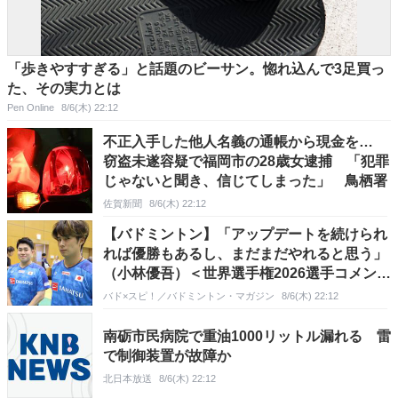
「歩きやすすぎる」と話題のビーサン。惚れ込んで3足買っ
た、その実力とは
Pen Online
8/6(木) 22:12
不正入手した他人名義の通帳から現金を…
窃盗未遂容疑で福岡市の28歳女逮捕 「犯罪
じゃないと聞き、信じてしまった」 鳥栖署
佐賀新聞
8/6(木) 22:12
【バドミントン】「アップデートを続けられ
れば優勝もあるし、まだまだやれると思う」
（小林優吾）＜世界選手権2026選手コメン
ト-2＞
バド×スピ！／バドミントン・マガジン
8/6(木) 22:12
南砺市民病院で重油1000リットル漏れる 雷
で制御装置が故障か
北日本放送
8/6(木) 22:12