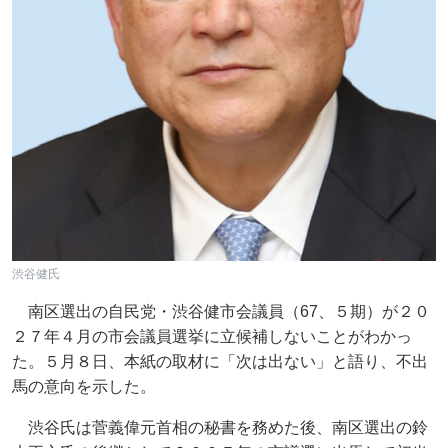
渋谷健氏
南区選出の自民党・渋谷健市会議員（67、５期）が２０
２７年４月の市会議員選挙に立候補しないことがわかっ
た。５月８日、本紙の取材に「次は出ない」と語り、不出
馬の意向を示した。
渋谷氏は菅義偉元首相の秘書を務めた後、南区選出の鈴