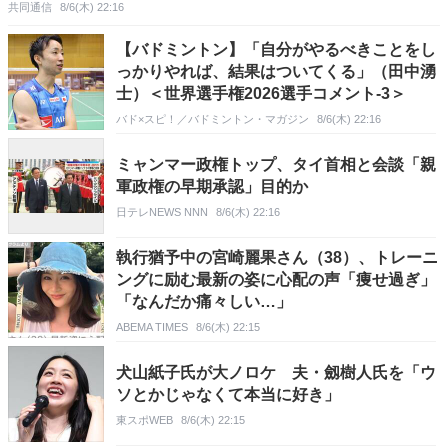
共同通信
8/6(木) 22:16
【バドミントン】「自分がやるべきことをし
っかりやれば、結果はついてくる」（田中湧
士）＜世界選手権2026選手コメント-3＞
バド×スピ！／バドミントン・マガジン
8/6(木) 22:16
ミャンマー政権トップ、タイ首相と会談「親
軍政権の早期承認」目的か
日テレNEWS NNN
8/6(木) 22:16
執行猶予中の宮崎麗果さん（38）、トレーニ
ングに励む最新の姿に心配の声「痩せ過ぎ」
「なんだか痛々しい…」
ABEMA TIMES
8/6(木) 22:15
犬山紙子氏が大ノロケ 夫・劔樹人氏を「ウ
ソとかじゃなくて本当に好き」
東スポWEB
8/6(木) 22:15