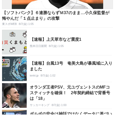
【ソフトバンク】６連勝ならずＭ37のまま…小久保監督が
悔やんだ「１点止まり」の攻撃
東スポWEB
8/7(金) 1:05
【速報】上天草市など震度1
熊本日日新聞
8/7(金) 1:05
【速報】台風13号 奄美大島が暴風域に入り
ました
tenki.jp
8/7(金) 1:02
オランダ王者PSV、元ユヴェントスのMFコ
スティッチを確保！ 2年契約締結で背番号
は「18」
サッカーキング
8/7(金) 1:00
ボルボの安全は神話ではなくデータに基づい