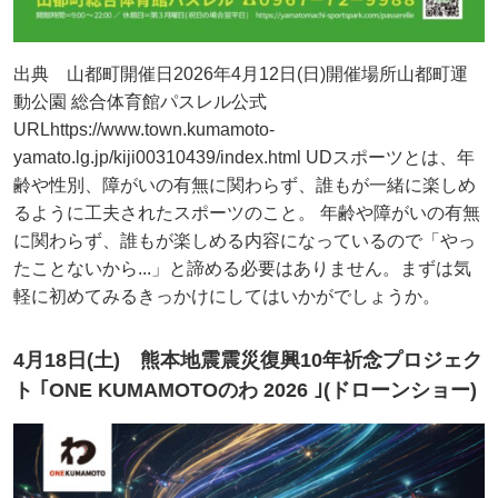
出典 山都町開催日2026年4月12日(日)開催場所山都町運
動公園 総合体育館パスレル公式
URLhttps://www.town.kumamoto-
yamato.lg.jp/kiji00310439/index.html UDスポーツとは、年
齢や性別、障がいの有無に関わらず、誰もが一緒に楽しめ
るように工夫されたスポーツのこと。 年齢や障がいの有無
に関わらず、誰もが楽しめる内容になっているので「やっ
たことないから...」と諦める必要はありません。まずは気
軽に初めてみるきっかけにしてはいかがでしょうか。
4月18日(土) 熊本地震震災復興10年祈念プロジェク
ト ｢ONE KUMAMOTOのわ 2026 ｣(ドローンショー)