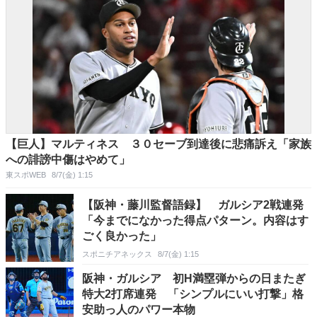
【巨人】マルティネス ３０セーブ到達後に悲痛訴え「家族
への誹謗中傷はやめて」
東スポWEB
8/7(金) 1:15
【阪神・藤川監督語録】 ガルシア2戦連発
「今までになかった得点パターン。内容はす
ごく良かった」
スポニチアネックス
8/7(金) 1:15
阪神・ガルシア 初H満塁弾からの日またぎ
特大2打席連発 「シンプルにいい打撃」格
安助っ人のパワー本物