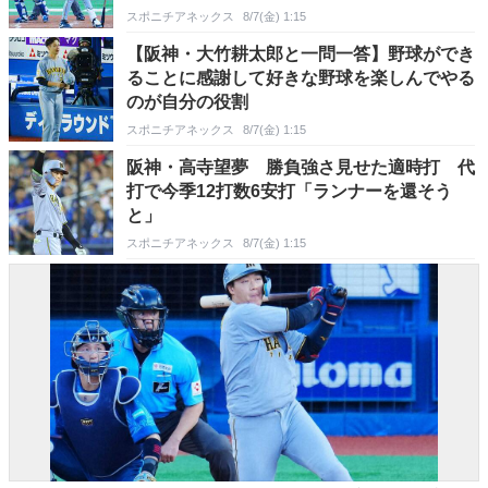
スポニチアネックス
8/7(金) 1:15
【阪神・大竹耕太郎と一問一答】野球ができ
ることに感謝して好きな野球を楽しんでやる
のが自分の役割
スポニチアネックス
8/7(金) 1:15
阪神・高寺望夢 勝負強さ見せた適時打 代
打で今季12打数6安打「ランナーを還そう
と」
スポニチアネックス
8/7(金) 1:15