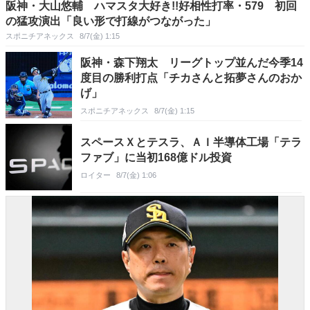
阪神・大山悠輔 ハマスタ大好き!!好相性打率・579 初回
の猛攻演出「良い形で打線がつながった」
スポニチアネックス
8/7(金) 1:15
阪神・森下翔太 リーグトップ並んだ今季14
度目の勝利打点「チカさんと拓夢さんのおか
げ」
スポニチアネックス
8/7(金) 1:15
スペースＸとテスラ、ＡＩ半導体工場「テラ
ファブ」に当初168億ドル投資
ロイター
8/7(金) 1:06