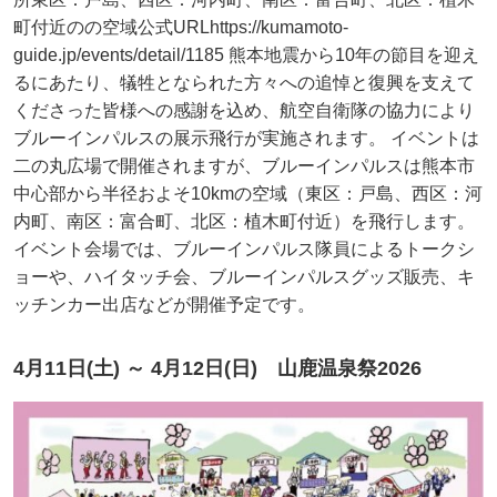
町付近のの空域公式URLhttps://kumamoto-
guide.jp/events/detail/1185 熊本地震から10年の節目を迎え
るにあたり、犠牲となられた方々への追悼と復興を支えて
くださった皆様への感謝を込め、航空自衛隊の協力により
ブルーインパルスの展示飛行が実施されます。 イベントは
二の丸広場で開催されますが、ブルーインパルスは熊本市
中心部から半径およそ10kmの空域（東区：戸島、西区：河
内町、南区：富合町、北区：植木町付近）を飛行します。
イベント会場では、ブルーインパルス隊員によるトークシ
ョーや、ハイタッチ会、ブルーインパルスグッズ販売、キ
ッチンカー出店などが開催予定です。
4月11日(土) ～ 4月12日(日) 山鹿温泉祭2026