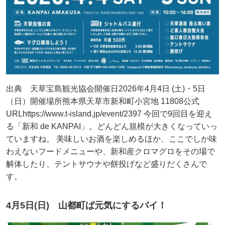
出典 天草宝島観光協会開催日2026年4月4日 (土)・5日
（日）開催場所熊本県天草市新和町小宮地 11808公式
URLhttps://www.t-island.jp/event/2397 今回で9回目を迎え
る「新和 de KANPAI」。どんどん規模が大きくなっていっ
ていますね。 美味しいお酒を楽しめるほか、ここでしか味
わえないフードメニューや、新和産クロマグロをその場で
解体したり、テントサウナや餅投げなど盛りだくさんで
す。
4月5日(日) 山都町ば元気にするバイ！