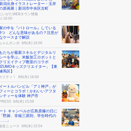
新潟出身イラストレーター・玉井
の原画展｜新潟市中央区古町
にいがたWEBタウン情報
木) 16:00
家の中を『パトロール』している
3つ どんな意味があるの？注意が
なケースまで解説
ちゃんホンポ
8/6(木) 16:00
もたちが最新スキルとデジタルリ
シーを学ぶ。米飯加工ロボットと
クリエイティブ教室のコラボ
UZUMOキッズクリエイター」【東
練馬区】
カリティ！
8/6(木) 16:00
イートルパンビル「アミ神戸」が
フィーとコラボ！かわいいアフタ
ンティーを体験 神戸市
 PRESS
8/6(木) 15:59
ート キャンベルが広島原爆の日に
「黙祷、非核三原則、学生時代の
……」
放送ニュース
8/6(木) 15:54