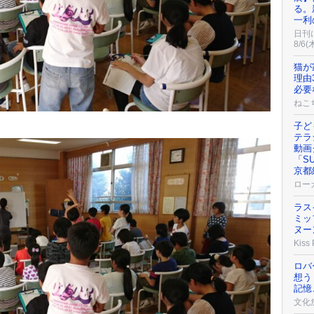
る。
一利
日刊
8/6(
猫が
理由
必要
ねこ
）
子ど
テラ
動画
「S
京都
ロー
ラス
ミッ
ヌー
Kiss
ロバ
想う
記憶
文化