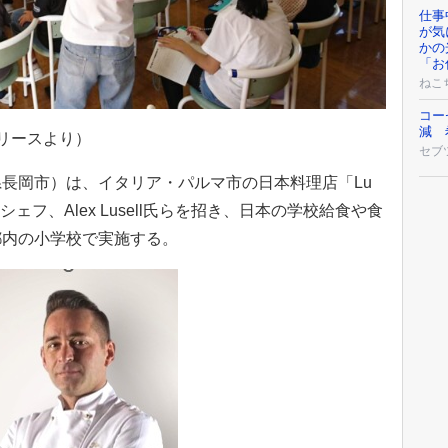
仕事
が気
かの
「お
ねこ
コー
減 
リースより）
セブ
長岡市）は、イタリア・パルマ市の日本料理店「Lu
のオーナーシェフ、Alex Lusell氏らを招き、日本の学校給食や食
都内の小学校で実施する。