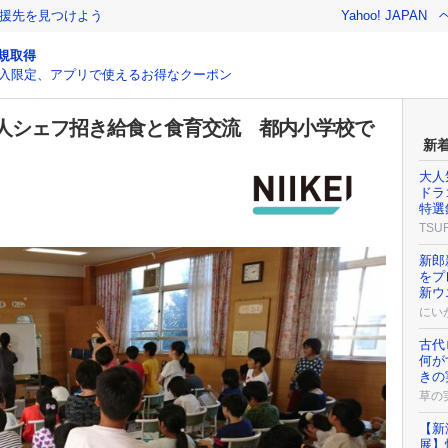
援先を見つけよう
Yahoo! JAPAN
規取得
入限定、アプリで使えるお得なクーポン
人シェフ招き給食と食育交流 都内小学校で
新
大人
ドラ
特選
TSU
新郎
をプ
新ウ
にい
古代
何が
きの
草の
【新
展】