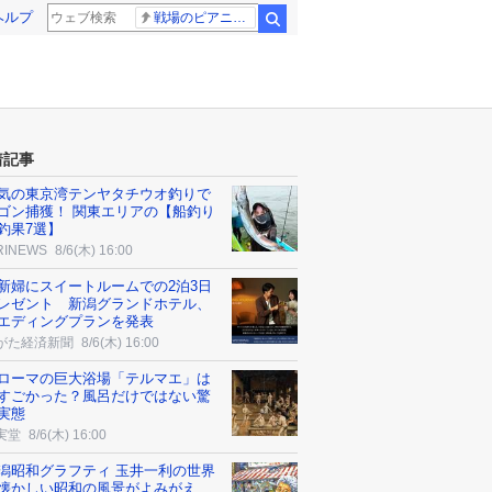
ヘルプ
戦場のピアニスト
検索
着記事
気の東京湾テンヤタチウオ釣りで
ゴン捕獲！ 関東エリアの【船釣り
釣果7選】
RINEWS
8/6(木) 16:00
新婦にスイートルームでの2泊3日
レゼント 新潟グランドホテル、
エディングプランを発表
がた経済新聞
8/6(木) 16:00
ローマの巨大浴場「テルマエ」は
すごかった？風呂だけではない驚
実態
実堂
8/6(木) 16:00
潟昭和グラフティ 玉井一利の世界
懐かしい昭和の風景がよみがえ