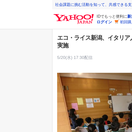
Y
社会課題に挑む活動を知って、共感できる支
a
IDでもっと便利に
新
h
ログイン
初回購
o
o
エコ・ライス新潟、イタリア
!
実施
J
A
5/20(水) 17:30配信
P
A
N