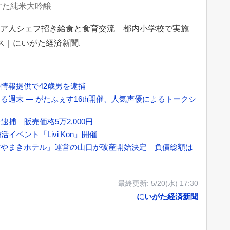
けた純米大吟醸
イタリア人シェフ招き給食と食育交流 都内小学校で実施
ニュース｜にいがた経済新聞.
情報提供で42歳男を逮捕
週末 ― がたふぇす16th開催、人気声優によるトークシ
捕 販売価格5万2,000円
ベント「Livi Kon」開催
津やまきホテル」運営の山口が破産開始決定 負債総額は
最終更新:
5/20(水) 17:30
にいがた経済新聞