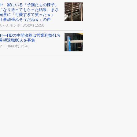
中、家にいる『子猫たちの様子』
になり送ってもらった結果…まさ
光景に「可愛すぎて笑ったｗ」
仕事頑張れそうだねｗ」の声
ちゃんホンポ
8/6(木) 15:50
セーHDの中間決算は営業利益41％
希望退職80人を募集
ツー
8/6(木) 15:48