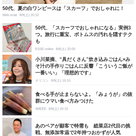
50代、夏の白ワンピースは「スカーフ」でおしゃれに！
Web eclat
8/8(土) 20:10
50代、「スカーフでおしゃれになる」実例3
つ。旅行に重宝、ボトムスの汚れを隠すテク
も
ESSE-online
8/8(土) 20:00
小川菜摘、“具だくさん”炊き込みごはん×み
そ汁の手作りごはんに反響「こういうご飯が
一番いい」「理想的です」
オリコン
8/8(土) 16:10
食べる手が止まらないよ。「みょうが」の抜
群にウマい食べ方みつけた
4MEEE
8/8(土) 20:15
あのペアが顧客で特需も 総菜店2代目の挑
戦、無添加常温で2年持つおかずが人気