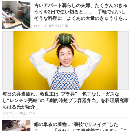
古いアパート暮らしの夫婦、たくさんのきゅ
うりを2日で使い切ると…… 手軽でおいし
そうな料理に「よくあの大量のきゅうりを」
「マネしたいです」
ねとらぼ
8/8(土) 20:15
毎日の弁当疲れ、救世主は“プラ弁” 包丁なし・ガスな
し“レンチン完結”の「劇的時短プラ容器弁当」を料理研究家
ちはる氏が紹介
オリコン
8/8(土) 17:20
絹の単衣の着物→“裏技でリメイク”した
ら…… 「うれしくて早速着ています」「こ