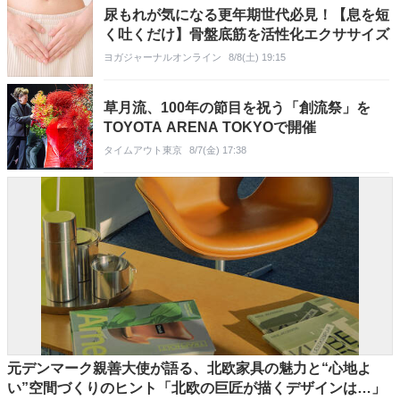
尿もれが気になる更年期世代必見！【息を短
く吐くだけ】骨盤底筋を活性化エクササイズ
ヨガジャーナルオンライン
8/8(土) 19:15
草月流、100年の節目を祝う「創流祭」を
TOYOTA ARENA TOKYOで開催
タイムアウト東京
8/7(金) 17:38
元デンマーク親善大使が語る、北欧家具の魅力と“心地よ
い”空間づくりのヒント「北欧の巨匠が描くデザインは…」