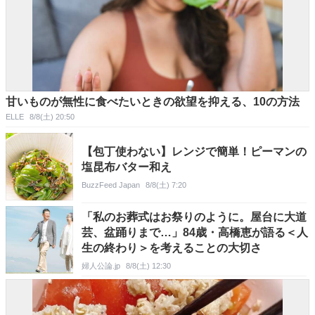
甘いものが無性に食べたいときの欲望を抑える、10の方法
ELLE
8/8(土) 20:50
【包丁使わない】レンジで簡単！ピーマンの
塩昆布バター和え
BuzzFeed Japan
8/8(土) 7:20
「私のお葬式はお祭りのように。屋台に大道
芸、盆踊りまで…」84歳・高橋恵が語る＜人
生の終わり＞を考えることの大切さ
婦人公論.jp
8/8(土) 12:30