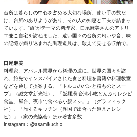
台所は暮らしの中心を占める大切な場所。使い手の数だ
け、台所のありようがあり、その人の知恵と工夫が詰まっ
ています。“旅”がテーマの料理家、口尾麻美さんのアトリ
エ兼ご自宅を訪ねました。遠い国々の台所の匂いや音、味
の記憶が織り込まれた調理道具は、敢えて見せる収納で。
口尾麻美
料理家。アパレル業界から料理の道に。世界の国々を訪
れ、旅先でインスパイアされた食と料理を書籍や料理教室
などを通して提案する。『トルコのパンと粉ものとスー
プ』（誠文堂新光社）、『飯麺湯 台湾小吃どんぶりレシピ
食堂、屋台、夜市で食べる小腹メシ。』（グラフィック
社）、『旅するキッチン（異国で出合った道具とレシ
ピ）』（家の光協会）ほか著書多数
Instagram：@asamikuchio