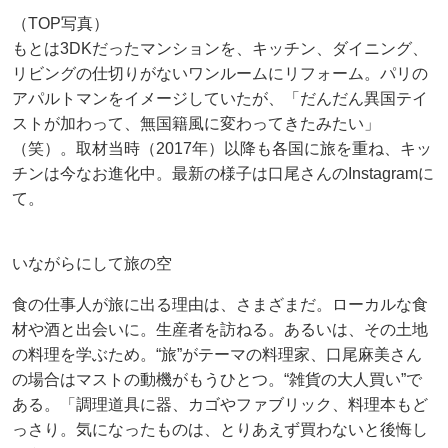
（TOP写真）
もとは3DKだったマンションを、キッチン、ダイニング、
リビングの仕切りがないワンルームにリフォーム。パリの
アパルトマンをイメージしていたが、「だんだん異国テイ
ストが加わって、無国籍風に変わってきたみたい」
（笑）。取材当時（2017年）以降も各国に旅を重ね、キッ
チンは今なお進化中。最新の様子は口尾さんのInstagramに
て。
いながらにして旅の空
食の仕事人が旅に出る理由は、さまざまだ。ローカルな食
材や酒と出会いに。生産者を訪ねる。あるいは、その土地
の料理を学ぶため。“旅”がテーマの料理家、口尾麻美さん
の場合はマストの動機がもうひとつ。“雑貨の大人買い”で
ある。「調理道具に器、カゴやファブリック、料理本もど
っさり。気になったものは、とりあえず買わないと後悔し