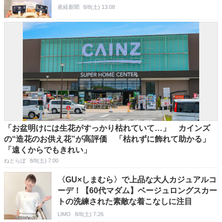
産経新聞
8/8(土) 13:08
「お盆明けには生花がすっかり枯れていて…」 カインズ
の“造花のお供え花”が高評価 「枯れずに飾れて助かる」
「遠くからでもきれい」
ねとらぼ
8/8(土) 7:00
〈GU×しまむら〉で上品な大人カジュアルコ
ーデ！【60代マダム】ベージュロングスカー
トの洗練された素敵な着こなしに注目
LIMO
8/8(土) 7:26