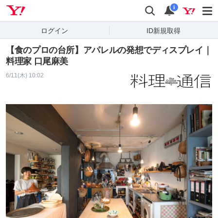
Yahoo! JAPAN
検索
通知
i
ログイン
ID新規取得
【食のプロの台所】アパレルの発想でディスプレイ｜
料理家 口尾麻美
6/11(木) 10:02