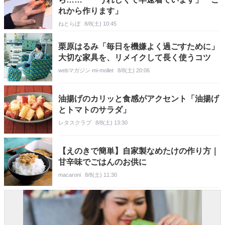
れから作ります」
ねとらぼ
8/8(土) 10:45
栗原はるみ「毎日を機嫌よく過ごすために」
大切な家具を、リメイクして長く使うコツ
webマガジン mi-mollet
8/8(土) 20:06
油揚げのカリッと食感がアクセント「油揚げ
とトマトのサラダ」
レタスクラブ
8/8(土) 13:30
【えのきで簡単】自家製なめたけの作り方｜
甘辛味でごはんのお供に
macaroni
8/8(土) 11:30