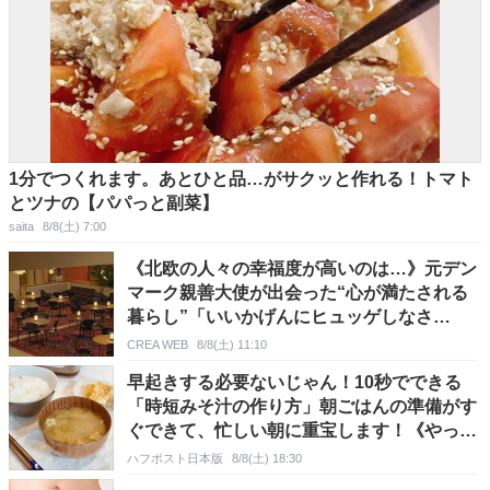
1分でつくれます。あとひと品…がサクッと作れる！トマト
とツナの【パパっと副菜】
saita
8/8(土) 7:00
《北欧の人々の幸福度が高いのは…》元デン
マーク親善大使が出会った“心が満たされる
暮らし”「いいかげんにヒュッゲしなさ
い！」
CREA WEB
8/8(土) 11:10
早起きする必要ないじゃん！10秒でできる
「時短みそ汁の作り方」朝ごはんの準備がす
ぐできて、忙しい朝に重宝します！《やって
みた》
ハフポスト日本版
8/8(土) 18:30