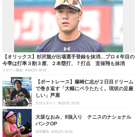
【オリックス】杉沢龍が出場選手登録を抹消…プロ４年目の
今季は打率３割３厘、２本塁打、７打点 宜保翔も抹消
スポーツ報知
8/10(月) 15:02
【ボートレース】篠崎仁志が２日目ドリーム
で巻き返す「大幅にペラたたく。現状の足厳
しい」芦屋
日刊スポーツ
8/10(月) 15:02
大坂なおみ、8強入り テニスのナショナル
バンクOP
共同通信
8/10(月) 15:02