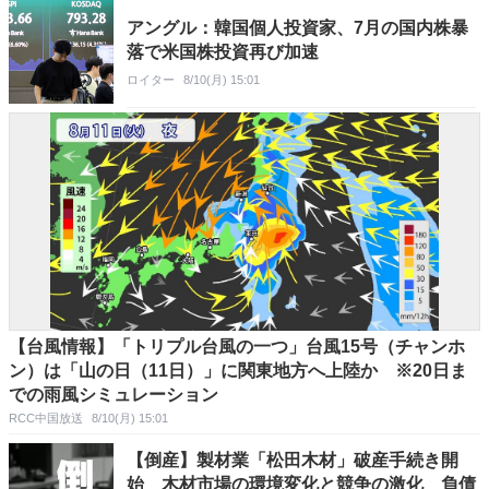
アングル：韓国個人投資家、7月の国内株暴
落で米国株投資再び加速
ロイター
8/10(月) 15:01
【台風情報】「トリプル台風の一つ」台風15号（チャンホ
ン）は「山の日（11日）」に関東地方へ上陸か ※20日ま
での雨風シミュレーション
RCC中国放送
8/10(月) 15:01
【倒産】製材業「松田木材」破産手続き開
始 木材市場の環境変化と競争の激化 負債