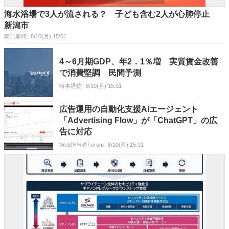
海水浴場で3人が流される？ 子ども含む2人が心肺停止
新潟市
朝日新聞
8/10(月) 15:01
4～6月期GDP、年2．1％増 実質賃金改善
で消費堅調 民間予測
時事通信
8/10(月) 15:01
広告運用の自動化支援AIエージェント
「Advertising Flow」が「ChatGPT」の広
告に対応
Web担当者Forum
8/10(月) 15:01