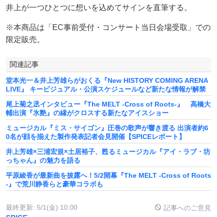
井上が一つひとつに想いを込めてサインを直筆する。
※本商品は「EC事前受付・コンサート当日会場受取」での
限定販売。
関連記事
堂本光一＆井上芳雄らがおくる『New HISTORY COMING ARENA
LIVE』 キービジュアル・公演スケジュールなど新たな情報が解禁
尾上菊之丞インタビュー『The MELT -Cross of Roots-』 高橋大
輔出演『氷艶』の縁がクロスする新たなアイスショー
ミュージカル『ミス・サイゴン』圧巻の歌声が響き渡る 出演者約6
0名が顔を揃えた製作発表記者会見開催【SPICEレポート】
井上芳雄×三浦宏規×土居裕子、甦るミュージカル『アイ・ラブ・坊
っちゃん』の魅力を語る
平原綾香が最新曲を披露へ！5/2開幕『The MELT -Cross of Roots
-』で荒川静香らと豪華コラボも
最終更新:
5/1(金) 10:00
記事へのご意見