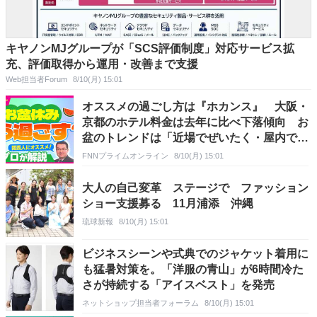
キヤノンMJグループが「SCS評価制度」対応サービス拡
充、評価取得から運用・改善まで支援
Web担当者Forum
8/10(月) 15:01
オススメの過ごし方は『ホカンス』 大阪・
京都のホテル料金は去年に比べ下落傾向 お
盆のトレンドは「近場でぜいたく・屋内で涼
しく」 旅行アナリスト鳥海高太朗さんが解
FNNプライムオンライン
8/10(月) 15:01
説
大人の自己変革 ステージで ファッション
ショー支援募る 11月浦添 沖縄
琉球新報
8/10(月) 15:01
ビジネスシーンや式典でのジャケット着用に
も猛暑対策を。「洋服の青山」が6時間冷た
さが持続する「アイスベスト」を発売
ネットショップ担当者フォーラム
8/10(月) 15:01