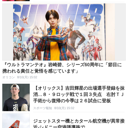
『ウルトラマンテオ』岩崎碧、シリーズ60周年に「節目に
携われる責任と覚悟を感じています」
オリコン
8/10(月) 15:02
【オリックス】吉田輝星の出場選手登録を抹
消…８・９ロッテ戦で１回３失点 右肘ＴＪ
手術から復帰の今季は２６試合に登板
スポーツ報知
8/10(月) 15:02
ジェットスター機とカタール航空機が異常接
近-シドニー空港誘導路で