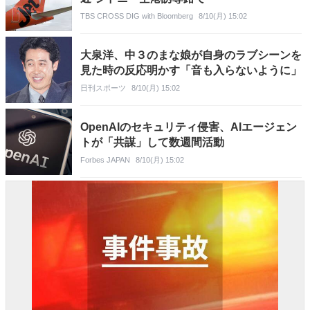
TBS CROSS DIG with Bloomberg
8/10(月) 15:02
大泉洋、中３のまな娘が自身のラブシーンを
見た時の反応明かす「音も入らないように」
日刊スポーツ
8/10(月) 15:02
OpenAIのセキュリティ侵害、AIエージェン
トが「共謀」して数週間活動
Forbes JAPAN
8/10(月) 15:02