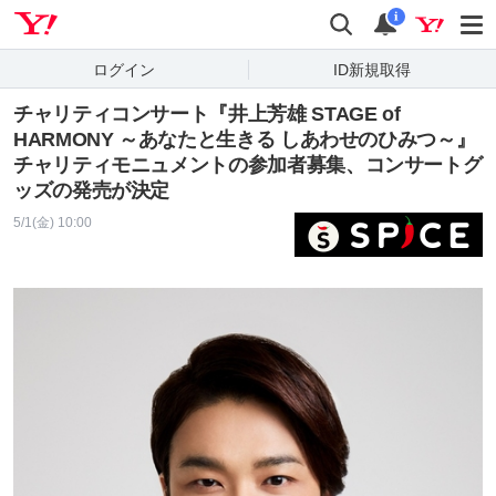
Yahoo! JAPAN
検索
通知
i
ログイン
ID新規取得
チャリティコンサート『井上芳雄 STAGE of
HARMONY ～あなたと生きる しあわせのひみつ～』
チャリティモニュメントの参加者募集、コンサートグ
ッズの発売が決定
5/1(金) 10:00