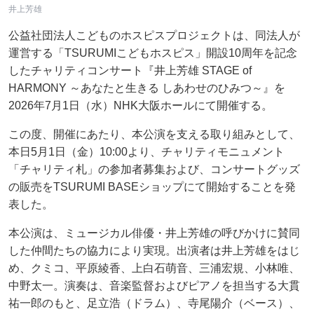
井上芳雄
公益社団法人こどものホスピスプロジェクトは、同法人が
運営する「TSURUMIこどもホスピス」開設10周年を記念
したチャリティコンサート『井上芳雄 STAGE of
HARMONY ～あなたと生きる しあわせのひみつ～』を
2026年7月1日（水）NHK大阪ホールにて開催する。
この度、開催にあたり、本公演を支える取り組みとして、
本日5月1日（金）10:00より、チャリティモニュメント
「チャリティ札」の参加者募集および、コンサートグッズ
の販売をTSURUMI BASEショップにて開始することを発
表した。
本公演は、ミュージカル俳優・井上芳雄の呼びかけに賛同
した仲間たちの協力により実現。出演者は井上芳雄をはじ
め、クミコ、平原綾香、上白石萌音、三浦宏規、小林唯、
中野太一。演奏は、音楽監督およびピアノを担当する大貫
祐一郎のもと、足立浩（ドラム）、寺尾陽介（ベース）、