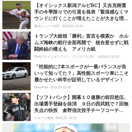
【オイシックス新潟アルビBC】又吉克樹選
手の今季限りでの引退を発表「緊張感なくマ
ウンドに行くことが増えたことが大きな理
由」【コメント全文】
新潟ニュースNST
8/10(月) 15:04
トランプ大統領「勝利」宣言を模索か ホル
ムズ海峡の航行全面再開で 核合意せずに戦
闘終結の構えも アメリカ紙
FNNプライムオンライン（フジテレビ系）
8/10(月) 15:03
「性能的に7本スポークが一番バランスが良
いって知ってた？」高性能スポーツ車にこそ
履かせたい科学が証明しているデザイン！
MotorFan
8/10(月) 15:03
【ソフトバンク】開幕１０連勝の前田悠伍、
出場選手登録を抹消 ９日の西武戦で７回無
失点の快投 倉野信次投手チーフコーチ
「元々その予定」
スポーツ報知
8/10(月) 15:02