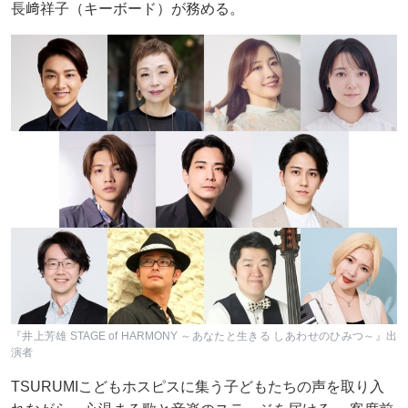
長﨑祥子（キーボード）が務める。
『井上芳雄 STAGE of HARMONY ～あなたと生きる しあわせのひみつ～』出
演者
TSURUMIこどもホスピスに集う子どもたちの声を取り入