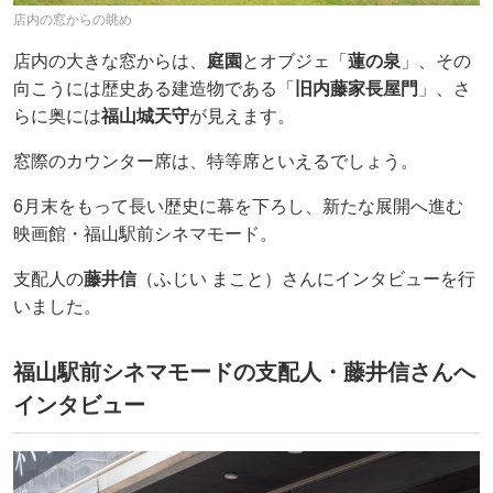
店内の窓からの眺め
店内の大きな窓からは、
庭園
とオブジェ「
蓮の泉
」、その
向こうには歴史ある建造物である「
旧内藤家長屋門
」、さ
らに奥には
福山城天守
が見えます。
窓際のカウンター席は、特等席といえるでしょう。
6月末をもって長い歴史に幕を下ろし、新たな展開へ進む
映画館・福山駅前シネマモード。
支配人の
藤井信
（ふじい まこと）さんにインタビューを行
いました。
福山駅前シネマモードの支配人・藤井信さんへ
インタビュー