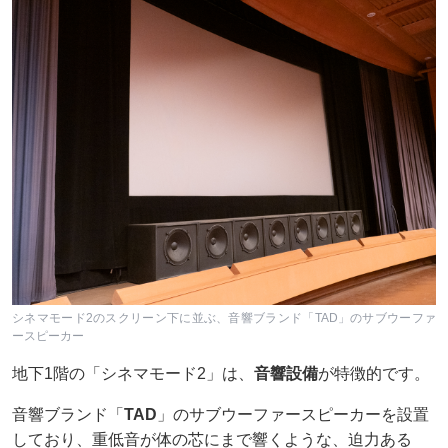
シネマモード2のスクリーン下に並ぶ、音響ブランド「TAD」のサブウーファ
ースピーカー
地下1階の「シネマモード2」は、
音響設備
が特徴的です。
音響ブランド「
TAD
」のサブウーファースピーカーを設置
しており、重低音が体の芯にまで響くような、迫力ある