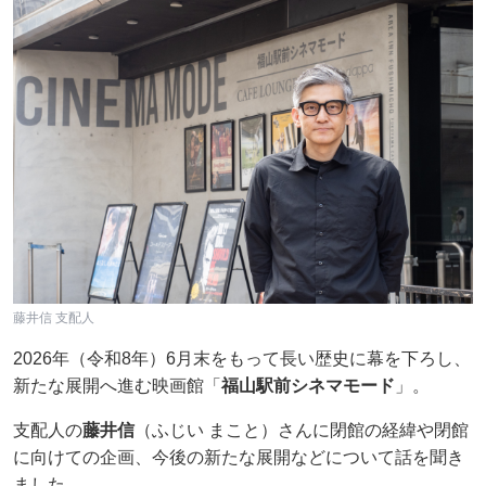
藤井信 支配人
2026年（令和8年）6月末をもって長い歴史に幕を下ろし、
新たな展開へ進む映画館「
福山駅前シネマモード
」。
支配人の
藤井信
（ふじい まこと）さんに閉館の経緯や閉館
に向けての企画、今後の新たな展開などについて話を聞き
ました。