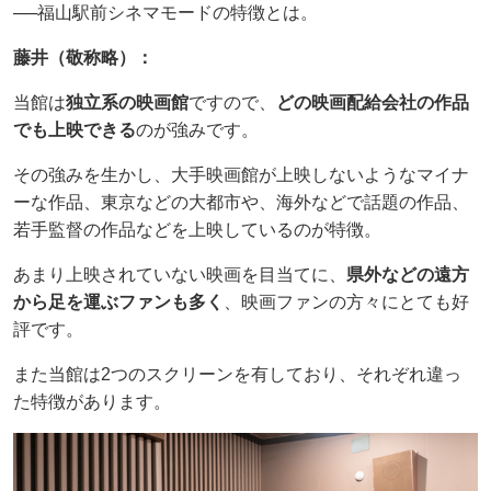
──福山駅前シネマモードの特徴とは。
藤井（敬称略）：
当館は
独立系の映画館
ですので、
どの映画配給会社の作品
でも上映できる
のが強みです。
その強みを生かし、大手映画館が上映しないようなマイナ
ーな作品、東京などの大都市や、海外などで話題の作品、
若手監督の作品などを上映しているのが特徴。
あまり上映されていない映画を目当てに、
県外などの遠方
から足を運ぶファンも多く
、映画ファンの方々にとても好
評です。
また当館は2つのスクリーンを有しており、それぞれ違っ
た特徴があります。