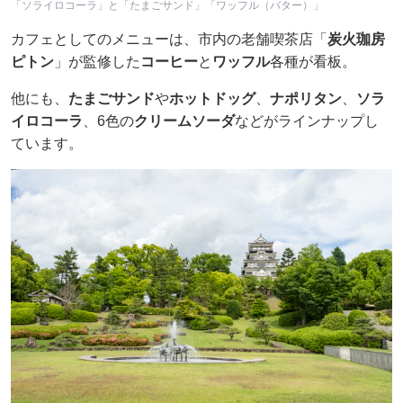
「ソライロコーラ」と「たまごサンド」「ワッフル（バター）」
カフェとしてのメニューは、市内の老舗喫茶店「
炭火珈房
ピトン
」が監修した
コーヒー
と
ワッフル
各種が看板。
他にも、
たまごサンド
や
ホットドッグ
、
ナポリタン
、
ソラ
イロコーラ
、6色の
クリームソーダ
などがラインナップし
ています。