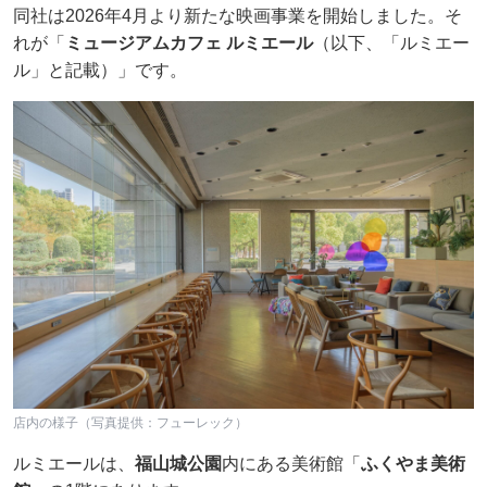
同社は2026年4月より新たな映画事業を開始しました。そ
れが「
ミュージアムカフェ ルミエール
（以下、「ルミエー
ル」と記載）」です。
店内の様子（写真提供：フューレック）
ルミエールは、
福山城公園
内にある美術館「
ふくやま美術