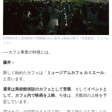
2026年5月に美術館前で初開催された屋外上映会の様子（写真提供：フューレ
ック）
──カフェ事業の特徴とは。
藤井：
新しく始めたカフェは「
ミュージアムカフェ ルミエール
」
と言います。
通常は美術館併設のカフェとして営業
。そして
イベントと
して、カフェ内で映画を上映
。今後は、月数回の上映を予
定しています。
席はカフェの状態のままで上映し、飲み物などを楽しみな