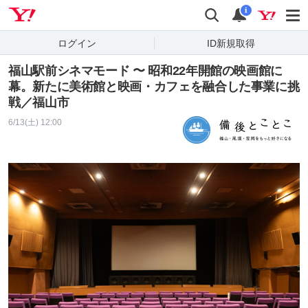
Yahoo! JAPAN
検索
通知
i
ログイン
ID新規取得
福山駅前シネマモード 〜 昭和22年開館の映画館に
幕。新たに美術館と映画・カフェを融合した事業に挑
戦／福山市
6/13(土) 12:00