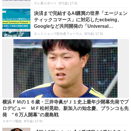
テレ東スポーツ
8/7(金) 17:31
決済まで完結するAI購買の世界「エージェン
ティックコマース」に対応したecbeing、
Googleなど共同開発の「Universal
Commerce Protocol（UCP）仕様を独自実
ネットショップ担当者フォーラム
8/7(金) 17:31
装
横浜ＦＭの１６歳・三井寺眞がＪ１史上最年少開幕先発でプ
ロデビュー ＭＦ松村晃助、新加入の知念慶、ブランコも先
発 “６万人開幕”の鹿島戦
スポーツ報知
8/7(金) 17:31