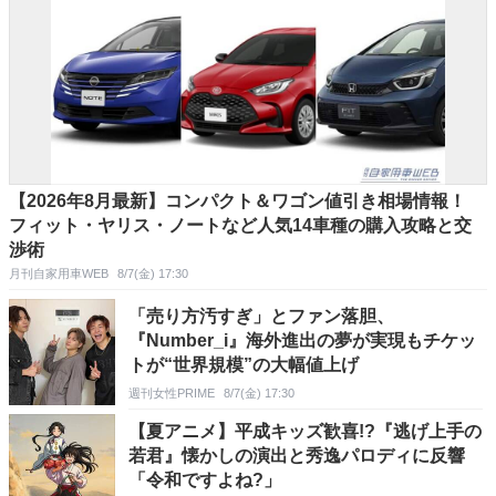
【2026年8月最新】コンパクト＆ワゴン値引き相場情報！
フィット・ヤリス・ノートなど人気14車種の購入攻略と交
渉術
月刊自家用車WEB
8/7(金) 17:30
「売り方汚すぎ」とファン落胆、
『Number_i』海外進出の夢が実現もチケッ
トが“世界規模”の大幅値上げ
週刊女性PRIME
8/7(金) 17:30
【夏アニメ】平成キッズ歓喜!?『逃げ上手の
若君』懐かしの演出と秀逸パロディに反響
「令和ですよね?」