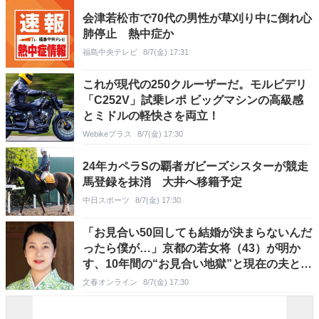
会津若松市で70代の男性が草刈り中に倒れ心
肺停止 熱中症か
福島中央テレビ
8/7(金) 17:31
これが現代の250クルーザーだ。モルビデリ
「C252V」試乗レポ ビッグマシンの高級感
とミドルの軽快さを両立！
Webikeプラス
8/7(金) 17:30
24年カペラSの覇者ガビーズシスターが競走
馬登録を抹消 大井へ移籍予定
中日スポーツ
8/7(金) 17:30
「お見合い50回しても結婚が決まらないんだ
ったら僕が…」京都の若女将（43）が明か
す、10年間の“お見合い地獄”と現在の夫との
意外な“馴れ初め”
文春オンライン
8/7(金) 17:30