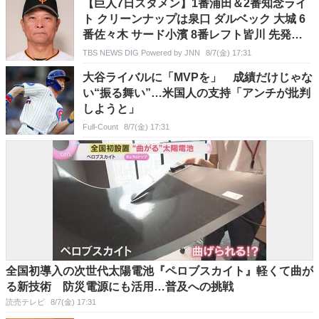
【巨人7日スタメン】1番浦田＆2番知念ライ
ト クリーンナップは泉口 ダルベック 大城 6
番佐々木 サード小濱 8番レフト皆川 先発・
ハワード
TBS NEWS DIG Powered by JNN
8/7(金) 17:31
大谷ライバルに「MVPを」 成績だけじゃな
い“振る舞い”…米国人の支持「アンチが批判
しようと」
Full-Count
8/7(金) 17:31
全国初導入の次世代太陽電池『ペロブスカイト』軽くて曲が
る新技術 防災電源にも活用…普及への挑戦
読売テレビ
8/7(金) 17:31