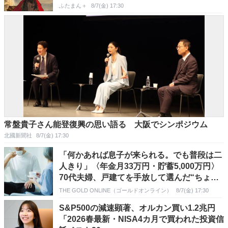
ふたまん＋
8/7(金) 17:30
常盤貴子さん能登復興の思い語る 大阪でシンポジウム
北國新聞社
8/7(金) 17:30
「何かあれば息子が来られる。でも普段は二
人きり」〈年金月33万円・貯蓄5,000万円〉
70代夫婦、戸建てを手放して選んだ“ちょう
どいい距離”
THE GOLD ONLINE（ゴールドオンライン）
8/7(金) 17:30
S&P500の減速顕著、オルカン買い1.2兆円
「2026春最新・NISA4カ月で買われた投資信