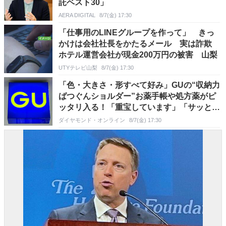
託ベスト30」
AERA DIGITAL
8/7(金) 17:30
「仕事用のLINEグループを作って」 きっ
かけは会社社長をかたるメール 実は詐欺
ホテル運営会社が現金200万円の被害 山梨
UTYテレビ山梨
8/7(金) 17:30
「色・大きさ・形すべて好み」GUの“収納力
ばつぐんショルダー”お薬手帳や処方薬がピ
ッタリ入る！「重宝しています」「サッと出
かけるのに最適」《購入レビュー》
ダイヤモンド・オンライン
8/7(金) 17:30