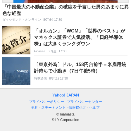
「中国最大の不動産企業」の破綻を予言した男のあまりに異
色な経歴
ダイヤモンド・オンライン
8/7(金) 17:30
「オルカン」「WCM」「世界のベスト」が
マネックス証券で人気復活、「日経半導体
株」は大きくランクダウン
Finasee
8/7(金) 17:30
〔東京外為〕ドル、158円台前半＝米雇用統
計待ちで小動き（7日午後5時）
時事通信
8/7(金) 17:30
Yahoo! JAPAN
プライバシーポリシー
プライバシーセンター
規約
ステートメント
情報提供元
ヘルプ
© mamasta
© LY Corporation