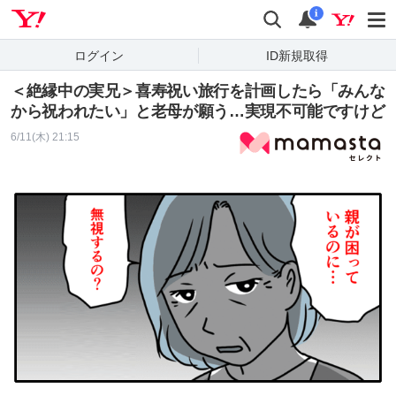
Yahoo! JAPAN
検索
通知
i
ログイン
ID新規取得
＜絶縁中の実兄＞喜寿祝い旅行を計画したら「みんな
から祝われたい」と老母が願う…実現不可能ですけど
6/11(木) 21:15