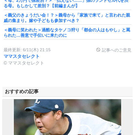
＜母、2万円で孫差別？＞「払えない……」孫のランドセル代を渋
る母。もしかして差別？【前編まんが】
＜義父のきょうだい会！？＞義母から「家族で来て」と言われた親
戚の集まり。嫁や子どもも参加すべき？
＜義母に笑われた＞過酷なタケノコ狩り「都会の人はもやし」と罵
られた…善意で手伝いに来たのに
最終更新:
6/11(木) 21:15
記事へのご意見
ママスタセレクト
© ママスタセレクト
おすすめの記事