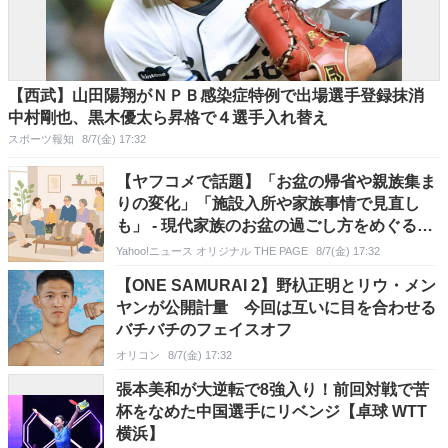
【西武】山田陽翔がＮＰＢ感染症特例で出場選手登録抹消
中村剛也、黒木優太ら昇格で４選手入れ替え
スポーツ報知
8/7(金) 17:32
【ヤフコメで話題】「お盆の帰省や親族集ま
りの変化」「施設入所や家族事情で見直し
も」 - 現代家族のお盆の過ごし方をめぐる意
見
Yahoo!ニュース オリジナル THE PAGE
8/7(金) 17:32
【ONE SAMURAI 2】野杁正明とリウ・メン
ヤンが公開計量 今回は互いに目を合わせる
バチバチのフェイスオフ
オリコン
8/7(金) 17:32
張本美和が大逆転で8強入り！前回対戦で苦
杯をなめた中国選手にリベンジ【卓球 WTT
横浜】