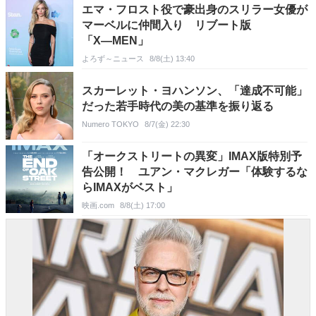
エマ・フロスト役で豪出身のスリラー女優が
マーベルに仲間入り リブート版
「X―MEN」
よろず～ニュース
8/8(土) 13:40
スカーレット・ヨハンソン、「達成不可能」
だった若手時代の美の基準を振り返る
Numero TOKYO
8/7(金) 22:30
「オークストリートの異変」IMAX版特別予
告公開！ ユアン・マクレガー「体験するな
らIMAXがベスト」
映画.com
8/8(土) 17:00