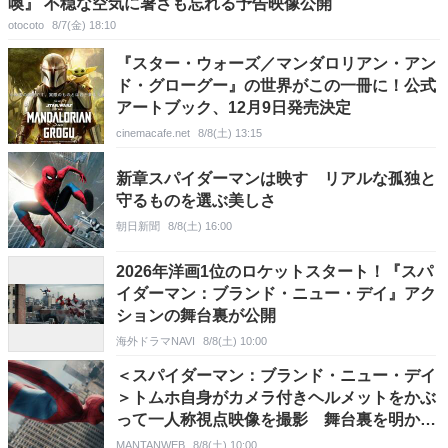
喚』 不穏な空気に暑さも忘れる予告映像公開
otocoto
8/7(金) 18:10
『スター・ウォーズ／マンダロリアン・アン
ド・グローグー』の世界がこの一冊に！公式
アートブック、12月9日発売決定
cinemacafe.net
8/8(土) 13:15
新章スパイダーマンは映す リアルな孤独と
守るものを選ぶ美しさ
朝日新聞
8/8(土) 16:00
2026年洋画1位のロケットスタート！『スパ
イダーマン：ブランド・ニュー・デイ』アク
ションの舞台裏が公開
海外ドラマNAVI
8/8(土) 10:00
＜スパイダーマン：ブランド・ニュー・デイ
＞トムホ自身がカメラ付きヘルメットをかぶ
って一人称視点映像を撮影 舞台裏を明かす
特別映像が解禁
MANTANWEB
8/8(土) 10:00