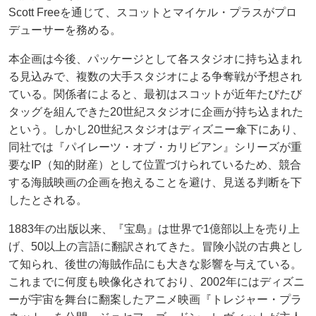
Scott Freeを通じて、スコットとマイケル・プラスがプロ
デューサーを務める。
本企画は今後、パッケージとして各スタジオに持ち込まれ
る見込みで、複数の大手スタジオによる争奪戦が予想され
ている。関係者によると、最初はスコットが近年たびたび
タッグを組んできた20世紀スタジオに企画が持ち込まれた
という。しかし20世紀スタジオはディズニー傘下にあり、
同社では『パイレーツ・オブ・カリビアン』シリーズが重
要なIP（知的財産）として位置づけられているため、競合
する海賊映画の企画を抱えることを避け、見送る判断を下
したとされる。
1883年の出版以来、『宝島』は世界で1億部以上を売り上
げ、50以上の言語に翻訳されてきた。冒険小説の古典とし
て知られ、後世の海賊作品にも大きな影響を与えている。
これまでに何度も映像化されており、2002年にはディズニ
ーが宇宙を舞台に翻案したアニメ映画『トレジャー・プラ