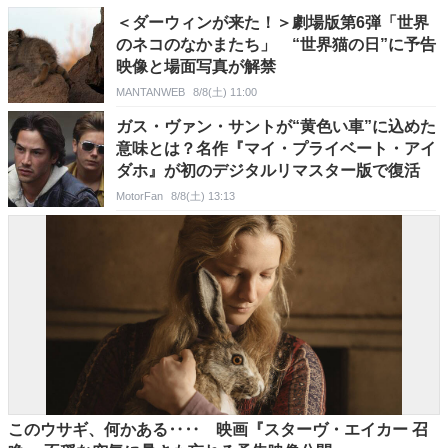
＜ダーウィンが来た！＞劇場版第6弾「世界
のネコのなかまたち」 “世界猫の日”に予告
映像と場面写真が解禁
MANTANWEB
8/8(土) 11:00
ガス・ヴァン・サントが“黄色い車”に込めた
意味とは？名作『マイ・プライベート・アイ
ダホ』が初のデジタルリマスター版で復活
MotorFan
8/8(土) 13:13
このウサギ、何かある‥‥ 映画『スターヴ・エイカー 召