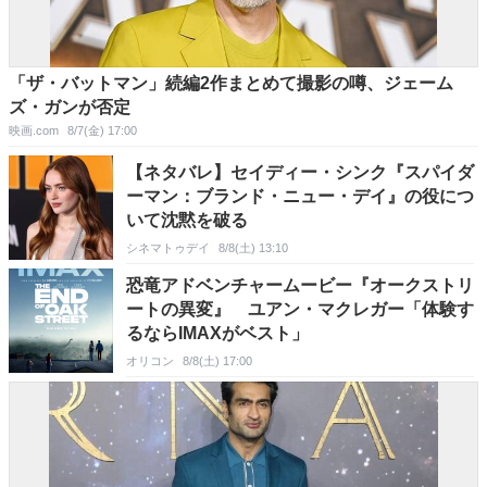
「ザ・バットマン」続編2作まとめて撮影の噂、ジェーム
ズ・ガンが否定
映画.com
8/7(金) 17:00
【ネタバレ】セイディー・シンク『スパイダ
ーマン：ブランド・ニュー・デイ』の役につ
いて沈黙を破る
シネマトゥデイ
8/8(土) 13:10
恐竜アドベンチャームービー『オークストリ
ートの異変』 ユアン・マクレガー「体験す
るならIMAXがベスト」
オリコン
8/8(土) 17:00