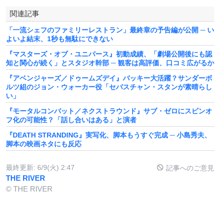
関連記事
「一流シェフのファミリーレストラン」最終章の予告編が公開 ─ い
よいよ結末、1秒も無駄にできない
『マスターズ・オブ・ユニバース』初動成績、「劇場公開後にも認
知と関心が続く」とスタジオ幹部 ─ 観客は高評価、口コミ広がるか
『アベンジャーズ／ドゥームズデイ』バッキー大活躍？サンダーボ
ルツ組のジョン・ウォーカー役「セバスチャン・スタンが素晴らし
い」
『モータルコンバット／ネクストラウンド』サブ・ゼロにスピンオ
フ化の可能性？「話し合いはある」と演者
『DEATH STRANDING』実写化、脚本もうすぐ完成 ─ 小島秀夫、
脚本の映画ネタにも反応
最終更新:
6/9(火) 2:47
記事へのご意見
THE RIVER
© THE RIVER