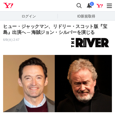
Yahoo! JAPAN
検索
通知
i
ログイン
ID新規取得
ヒュー・ジャックマン、リドリー・スコット版『宝
島』出演へ ─ 海賊ジョン・シルバーを演じる
6/9(火) 2:47