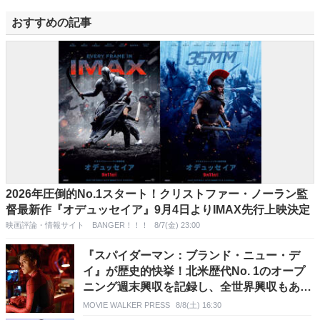
おすすめの記事
2026年圧倒的No.1スタート！クリストファー・ノーラン監
督最新作『オデュッセイア』9月4日よりIMAX先行上映決定
映画評論・情報サイト BANGER！！！
8/7(金) 23:00
『スパイダーマン：ブランド・ニュー・デ
イ』が歴史的快挙！北米歴代No. 1のオープ
ニング週末興収を記録し、全世界興収もあっ
さり10億ドル突破
MOVIE WALKER PRESS
8/8(土) 16:30