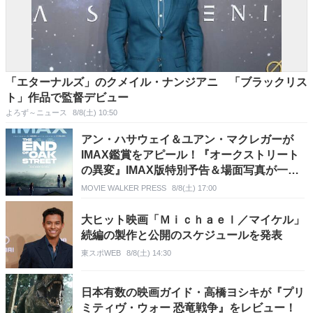
「エターナルズ」のクメイル・ナンジアニ 「ブラックリス
ト」作品で監督デビュー
よろず～ニュース
8/8(土) 10:50
アン・ハサウェイ＆ユアン・マクレガーが
IMAX鑑賞をアピール！『オークストリート
の異変』IMAX版特別予告＆場面写真が一挙
解禁
MOVIE WALKER PRESS
8/8(土) 17:00
大ヒット映画「Ｍｉｃｈａｅｌ／マイケル」
続編の製作と公開のスケジュールを発表
東スポWEB
8/8(土) 14:30
日本有数の映画ガイド・高橋ヨシキが『プリ
ミティヴ・ウォー 恐竜戦争』をレビュー！