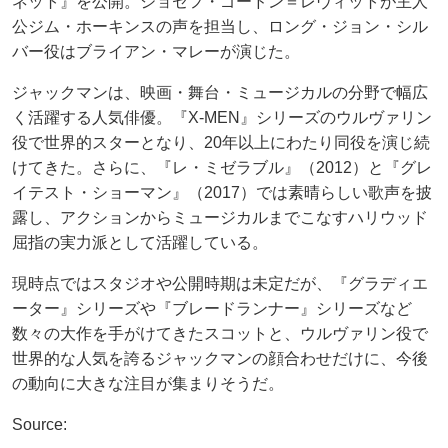
ネット』を公開。ジョセフ・ゴードン＝レヴィットが主人
公ジム・ホーキンスの声を担当し、ロング・ジョン・シル
バー役はブライアン・マレーが演じた。
ジャックマンは、映画・舞台・ミュージカルの分野で幅広
く活躍する人気俳優。『X-MEN』シリーズのウルヴァリン
役で世界的スターとなり、20年以上にわたり同役を演じ続
けてきた。さらに、『レ・ミゼラブル』（2012）と『グレ
イテスト・ショーマン』（2017）では素晴らしい歌声を披
露し、アクションからミュージカルまでこなすハリウッド
屈指の実力派として活躍している。
現時点ではスタジオや公開時期は未定だが、『グラディエ
ーター』シリーズや『ブレードランナー』シリーズなど
数々の大作を手がけてきたスコットと、ウルヴァリン役で
世界的な人気を誇るジャックマンの顔合わせだけに、今後
の動向に大きな注目が集まりそうだ。
Source: