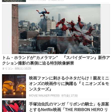
トム・ホランドが“カメラマン” 『スパイダーマン』新作ア
クション撮影の裏側に迫る特別映像解禁
オリコン
8/8(土) 10:29
映画ファンに刺さる小ネタだらけ！親友ミニ
オンズの映画作りに胸躍る『ミニオンズ＆モ
ンスターズ』
MOVIE WALKER PRESS
8/7(金) 17:30
手塚治虫氏のマンガ「リボンの騎士」を原案
とするNetflix映画「THE RIBBON HERO リ