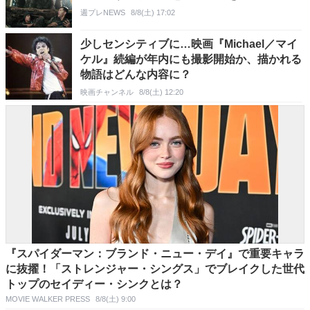
週プレNEWS
8/8(土) 17:02
少しセンシティブに…映画『Michael／マイ
ケル』続編が年内にも撮影開始か、描かれる
物語はどんな内容に？
映画チャンネル
8/8(土) 12:20
『スパイダーマン：ブランド・ニュー・デイ』で重要キャラ
に抜擢！「ストレンジャー・シングス」でブレイクした世代
トップのセイディー・シンクとは？
MOVIE WALKER PRESS
8/8(土) 9:00