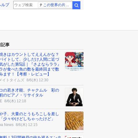
ヘルプ
この世界の片隅に
検索
着記事
焼きはカウントしてええんかな？
バイトして、少しだけ人間に近づ
気がした第5話｜『さよならララ』
ラが食べた魚の数を最終回まで数
みます！【考察・レビュー】
メイトタイムズ
8/6(木) 12:30
コの若き才能、チャクムル 彩の
初のピアノ・リサイタル
E
8/6(木) 12:18
や子、大量のとうもろこしを差し
「少々やけどしちゃったけど」
ba News
8/6(木) 12:15
無料！3日間神戸の街を巡るエンタ