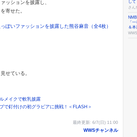
して
ファッションを披露し、
さん
トを寄せた。
NM
「一
っぽいファッションを披露した熊谷麻音（全4枚）
＆本
WW
を見せている。
ルメイクで軟乳披露
プで釘付けの初グラビアに挑戦！＜FLASH＞
最終更新:
6/7(日) 11:00
WWSチャンネル