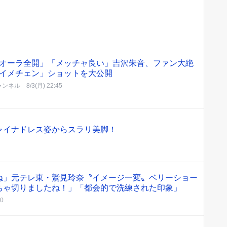
オーラ全開」「メッチャ良い」吉沢朱音、ファン大絶
イメチェン」ショットを大公開
ャンネル
8/3(月) 22:45
ャイナドレス姿からスラリ美脚！
ね」元テレ東・鷲見玲奈〝イメージ一変〟ベリーショー
ちゃ切りましたね！」「都会的で洗練された印象」
40