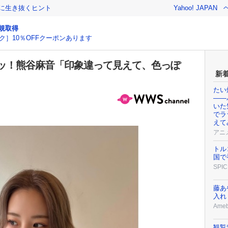
クに生き抜くヒント
Yahoo! JAPAN
規取得
ク］10％OFFクーポンあります
ッ！熊谷麻音「印象違って見えて、色っぽ
新
たい
——
いた
でラ
えて
アニ
トル
国で
SPIC
藤あ
入れ
Ame
観覧