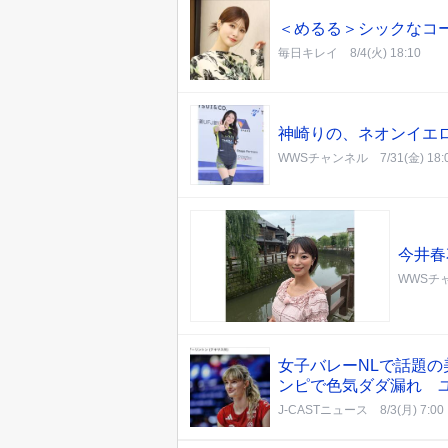
＜めるる＞シックなコー
毎日キレイ
8/4(火) 18:10
神崎りの、ネオンイエ
WWSチャンネル
7/31(金) 18:
今井春
WWSチ
女子バレーNLで話題の
ンピで色気ダダ漏れ 
J-CASTニュース
8/3(月) 7:00