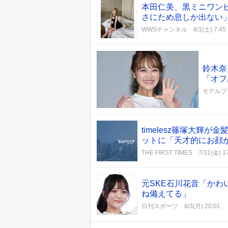
本田仁美、黒ミニワン
さにため息しか出ない
WWSチャンネル
8/1(土) 7:45
鈴木奈
「オフ
モデルプ
timelesz篠塚大輝
ットに「天才的にお顔
THE FIRST TIMES
7/31(金) 1
元SKE石川花音「か
ね備えてる」
日刊スポーツ
8/3(月) 20:01