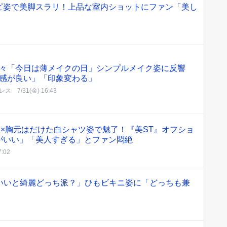
ピ姿で美脚スラリ！上品な室内ショットにファン「美し
」
々「今日は薄メイクの日」シンプルメイク姿に反響
感が良い」「印象変わる」
レス
7/31(金) 16:43
が金髪×胸元はだけた白シャツ姿で魅了！『美ST』オフショ
がいい」「美人すぎる」とファン悶絶
7:02
わいいと綺麗どっち派？」ひもビキニ姿に「どっちも兼