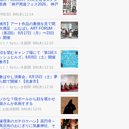
祭典 「神戸周遊フェス2026」 神戸
 PRESS
8/6(木) 12:14
橋市】アート作品の裏側を見て聞
大満足 ふなばし ART FORUM
26（第2回） 8月17日（月）〜23日
）開催
コミ！ byちいき新聞
8/6(木) 12:10
沼を望むキャンプ場にて「第1回ス
ッシュヒルズ」8月8日（土）開催
倉市】
コミ！ byちいき新聞
8/6(木) 12:10
倉ばやし演奏会」8月15日（土）夢
ら館で開催！【佐倉市】
コミ！ byちいき新聞
8/6(木) 12:10
ソかな？段ボールから顔を覗かせ
猫さんが名画すぎる
くま経済新聞
8/6(木) 12:01
塚理美のガチロケハン】高円寺～
商店街のおにぎりに気象神社、そ