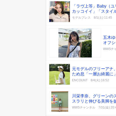
「ラヴ上等」Baby（
カッコイイ」「スタイ
モデルプレス
8/1(土) 11:45
五木ゆ
オフシ
WWSチ
元モデルのフリーアナ
ため息「一層お綺麗に
ENCOUNT
8/4(火) 16:52
川栄李奈、グリーンの
スラリと伸びる美脚を
WWSチャンネル
7/31(金) 20: