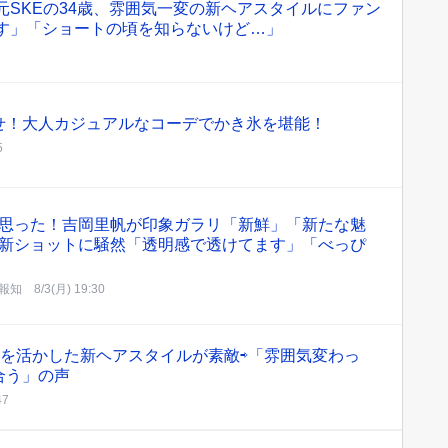
元SKEの34歳、雰囲気一変の新ヘアスタイルにファン
です」「ショートの頃を知らないけど…」
せ！大人カジュアルなコーデでかき氷を堪能！
5
思った！吉岡里帆が印象ガラリ「新鮮」「新たな魅
新ショットに騒然「透明感で透けてます」「べっぴ
報知
8/3(月) 19:30
”を活かした新ヘアスタイルが素敵⇨「雰囲気変わっ
合う」の声
47