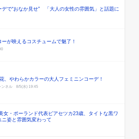
デで“おなか見せ” 「大人の女性の雰囲気」と話題に
ローが映えるコスチュームで魅了！
00
花、やわらかカラーの大人フェミニンコーデ！
ャンネル
8/5(水) 19:45
美女・ポーランド代表ピアセツカ23歳、タイトな黒ワ
ユニ姿と雰囲気変わって