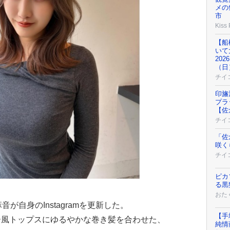
メの
市
Kiss
【船
いて
20
（日
チイ
印旛
プラ
【佐
チイ
「佐
咲く
チイ
ピカ
る黒
おた
が自身のInstagramを更新した。
【手
ー風トップスにゆるやかな巻き髪を合わせた、
純情