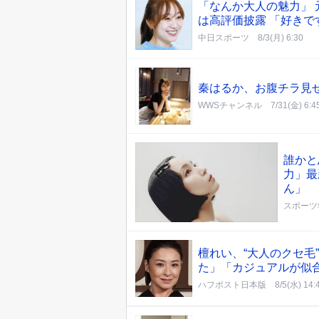
「なんか大人の魅力」 
は高評価披露 「好き
中日スポーツ
8/3(月) 6:30
秦はるか、お腹チラ見
WWSチャンネル
7/31(金) 6:4
誰かと
力」最
ん」
スポーツ
檀れい、“大人のクセ毛
た」「カジュアルが似
ハフポスト日本版
8/5(水) 14: