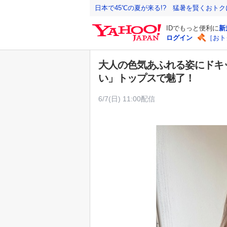
Y
日本で45℃の夏が来る!? 猛暑を賢くおト
a
IDでもっと便利に
新
h
ログイン
［おト
o
o
大人の色気あふれる姿にドキ
!
い」トップスで魅了！
J
A
6/7(日) 11:00配信
P
A
N