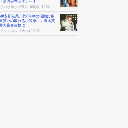
「高円寺マシタ」へ！
たつ by 散歩の達人
8/6(木) 12:00
B48安部若菜、約8年半の活動に幕
番笑いの取れる小説家に」直木賞
屋大賞を目標に
Sチャンネル
8/6(木) 12:00