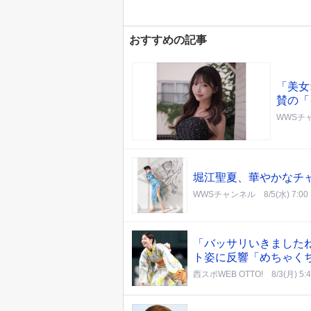
おすすめの記事
「美女
賛の「
WWSチ
堀江聖夏、華やかなチ
WWSチャンネル
8/5(水) 7:00
「バッサリいきました
ト姿に反響「めちゃく
西スポWEB OTTO!
8/3(月) 5: