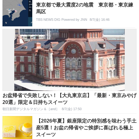
東京都で最大震度2の地震 東京都・東京練
馬区
TBS NEWS DIG Powered by JNN
8/7(金) 16:46
お盆帰省で失敗しない！【大丸東京店】「最新・東京みやげ
20選」限定＆日持ちスイーツ
朝日新聞デジタルマガジン＆［and］
8/7(金) 17:50
【2026年夏】銀座限定の特別感を味わう手土
産5選！お盆の帰省やご挨拶に喜ばれる極上
スイーツ