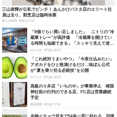
三山凌輝が公私でピンチ！ あんかけパスタ店のエリート社
員は去り、割烹店は臨時休業
東スポWEB
8/8(土) 5:15
「8個ぐらい買い足しました」 ニトリの“冷
蔵庫トレー”が高評価 「冷蔵庫を開けてい
る時間も短縮できる」「スッキリ見えて使い
やすい」
ねとらぼ
8/7(金) 16:10
「これ絶対うまいやつ」「今夜仕込みたい」
アボカドをひと晩漬けるだけ…味ぽん公式
が“夏を乗り切る必殺技”を公開
オリコン
8/7(金) 18:10
高級のり弁店「いちのや」が事業停止 靖国
神社前の行列のできる店、FC店は営業継続
予定
産経新聞
8/7(金) 17:51
名物イチョウ並木で54本一斉に枯れる 回復