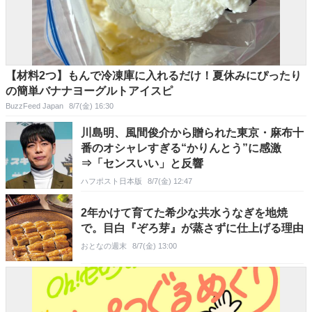
【材料2つ】もんで冷凍庫に入れるだけ！夏休みにぴったり
の簡単バナナヨーグルトアイスピ
BuzzFeed Japan
8/7(金) 16:30
川島明、風間俊介から贈られた東京・麻布十
番のオシャレすぎる“かりんとう”に感激
⇒「センスいい」と反響
ハフポスト日本版
8/7(金) 12:47
2年かけて育てた希少な共水うなぎを地焼
で。目白『ぞろ芽』が蒸さずに仕上げる理由
おとなの週末
8/7(金) 13:00