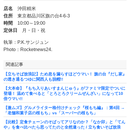
店名
沖田精米
住所
東京都品川区旗の台4-6-3
時間
10:00～19:00
定休日
月・日・祝
執筆：P.K.サンジュン
Photo：Rocketnews24.
関連記事
【立ちそば放浪記】ため息を漏らすほどウマい！ 旗の台『だし家』
の透き通るつゆに関西人も脱帽!!
【大本命】『もち入りあいすまんじゅう』がファミマ限定でついに
登場！ 温めて食べると「とろとろクリームぜんざい」になって10
倍ウマい!!
【激ムズ】グルメライター格付けチェック『桜もち編』：第4回 →
「老舗和菓子店の桜もち」vs「スーパーの桜もち」
【比較】定食チェーンのそばってアリなのか？「なか卯」と「てん
や」を食べ比べたら思ってたのと全然違った / 立ち食いそば放浪