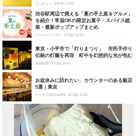
サンキュ！
8/6(木) 19:00
渋谷駅周辺で買える「夏の手土産＆グルメ」
を紹介！常温OKの限定お菓子・スパイス総
菜・最新ポップアップまとめ
ウォーカープラス
8/7(金) 12:00
東京・小平市で「灯りまつり」 市民手作り
伝統の灯籠を再現 町中を幻想的な光が包む
産経新聞
8/7(金) 16:42
お盆休みに訪れたい、カウンターのある鮨店
5選｜東京
ヒトサラMAGAZINE
8/7(金) 12:00