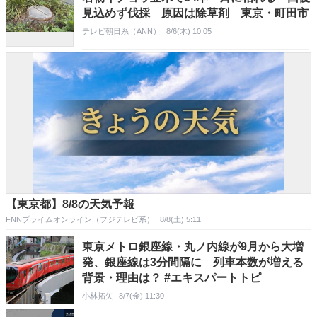
見込めず伐採 原因は除草剤 東京・町田市
テレビ朝日系（ANN）
8/6(木) 10:05
【東京都】8/8の天気予報
FNNプライムオンライン（フジテレビ系）
8/8(土) 5:11
東京メトロ銀座線・丸ノ内線が9月から大増
発、銀座線は3分間隔に 列車本数が増える
背景・理由は？ #エキスパートトピ
小林拓矢
8/7(金) 11:30