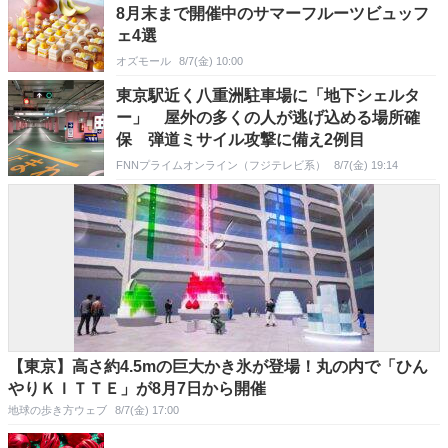
8月末まで開催中のサマーフルーツビュッフ
ェ4選
オズモール
8/7(金) 10:00
東京駅近く八重洲駐車場に「地下シェルタ
ー」 屋外の多くの人が逃げ込める場所確
保 弾道ミサイル攻撃に備え2例目
FNNプライムオンライン（フジテレビ系）
8/7(金) 19:14
【東京】高さ約4.5mの巨大かき氷が登場！丸の内で「ひん
やりＫＩＴＴＥ」が8月7日から開催
地球の歩き方ウェブ
8/7(金) 17:00