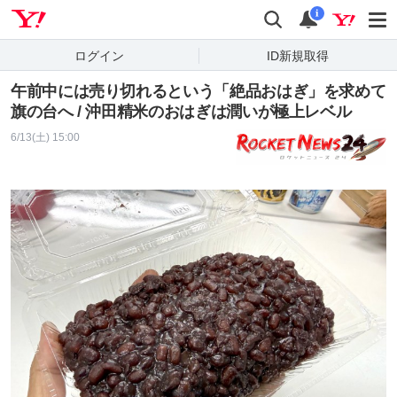
Yahoo! JAPAN
検索
通知
i
ログイン
ID新規取得
午前中には売り切れるという「絶品おはぎ」を求めて
旗の台へ / 沖田精米のおはぎは潤いが極上レベル
6/13(土) 15:00