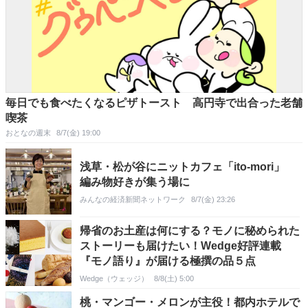
毎日でも食べたくなるピザトースト 高円寺で出合った老舗
喫茶
おとなの週末
8/7(金) 19:00
浅草・松が谷にニットカフェ「ito-mori」
編み物好きが集う場に
みんなの経済新聞ネットワーク
8/7(金) 23:26
帰省のお土産は何にする？モノに秘められた
ストーリーも届けたい！Wedge好評連載
『モノ語り』が届ける極撰の品５点
Wedge（ウェッジ）
8/8(土) 5:00
桃・マンゴー・メロンが主役！都内ホテルで