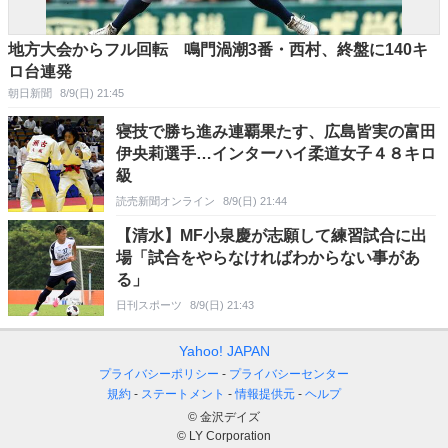
地方大会からフル回転 鳴門渦潮3番・西村、終盤に140キ
ロ台連発
朝日新聞
8/9(日) 21:45
寝技で勝ち進み連覇果たす、広島皆実の富田
伊央莉選手…インターハイ柔道女子４８キロ
級
読売新聞オンライン
8/9(日) 21:44
【清水】MF小泉慶が志願して練習試合に出
場「試合をやらなければわからない事があ
る」
日刊スポーツ
8/9(日) 21:43
Yahoo! JAPAN
プライバシーポリシー
プライバシーセンター
規約
ステートメント
情報提供元
ヘルプ
© 金沢デイズ
© LY Corporation