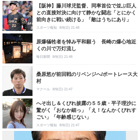
【阪神】藤川球児監督、同率首位で並ぶ巨人
との直接対決に向けて静かな闘志「とにかく
前向きに戦い続ける」「敵はうちにあり」
スポーツ報知
8/9(日) 21:48
原爆犠牲者を悼み平和願う 長崎の爆心地近
くの川で万灯流し
毎日新聞
8/9(日) 21:48
桑原悠が前回戦のリベンジへ/ボートレース大
村
マクール
8/9(日) 21:47
へそ出し＆くびれ披露の５５歳・平子理沙に
驚がく「おなか細っ」「え！なんかくびれす
ごい」「年齢感じない」
スポーツ報知
8/9(日) 21:47