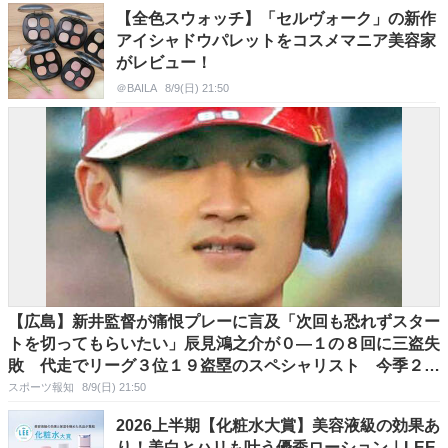
【全色スウォッチ】「セルヴォーク」の新作
アイシャドウパレットをコスメマニア美容家
がレビュー！
＠BAILA
8/9(日) 21:50
【広島】新井監督が痛恨プレーに言及「次回も恐れずスター
トを切ってもらいたい」辰見鴻之介が０―１の８回に三盗失
敗 代走でリーグ３位１９盗塁のスペシャリスト 今季２度
目の５連敗で借金１８に膨らむ
スポーツ報知
8/9(日) 21:50
2026上半期【化粧水大賞】美容液級の効果あ
り！美白とハリも叶う優秀ローション｜LEE