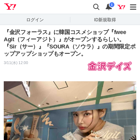
Yahoo! JAPAN
検索
通知
i
ログイン
ID新規取得
『金沢フォーラス』に韓国コスメショップ『fwee
Agit（フィーアジト）』がオープンするらしい。
『Sir（サー）』『SOURA（ソウラ）』の期間限定ポ
ップアップショップもオープン。
3/11(水) 12:00