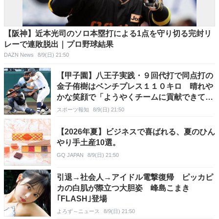
【阪神】近本光司のソロ本塁打による1点を守り切る完封リ
レーで連敗脱出｜プロ野球結果
DAZN News
8/9(日) 21:50
【甲子園】八王子実践・９回代打で同点打の
金子侑樹はベンチプレス１１０キロ 晴れや
かな笑顔で「ようやくチームに貢献できて、
とてもうれしかった」
スポーツ報知
8/9(日) 21:50
【2026年夏】ビジネスで喜ばれる、夏のひん
やり手土産10選。
GQ JAPAN
8/9(日) 21:50
引退→社会人→アイドル電撃復帰 ピッカピ
カの白肌が際立つ大胆姿 峰島こまき
｢FLASH｣登場
よろず～ニュース
8/9(日) 21:50