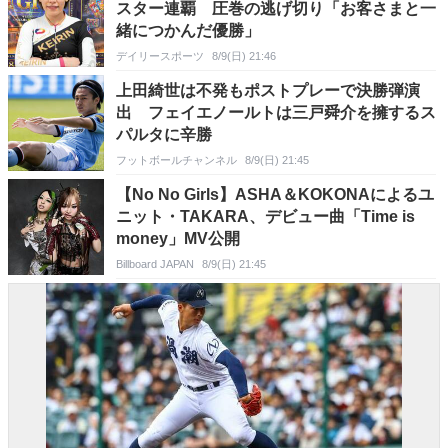
スター連覇 圧巻の逃げ切り「お客さまと一
緒につかんだ優勝」
デイリースポーツ
8/9(日) 21:46
上田綺世は不発もポストプレーで決勝弾演
出 フェイエノールトは三戸舜介を擁するス
パルタに辛勝
フットボールチャンネル
8/9(日) 21:45
【No No Girls】ASHA＆KOKONAによるユ
ニット・TAKARA、デビュー曲「Time is
money」MV公開
Billboard JAPAN
8/9(日) 21:45