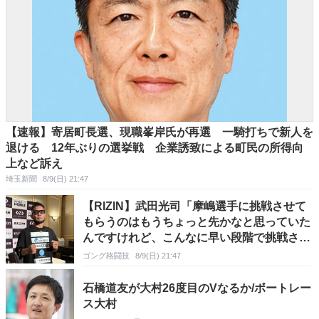
【速報】寄居町長選、現職峯岸氏が再選 一騎打ちで新人を
退ける 12年ぶりの選挙戦 企業誘致による町民の所得向
上など訴え
埼玉新聞
8/9(日) 21:47
【RIZIN】武田光司「摩嶋選手に挑戦させて
もらうのはもうちょっと先かなと思っていた
んですけれど、こんなに早い段階で挑戦させ
てもらえるのはありがたい」
ゴング格闘技
8/9(日) 21:47
石橋道友が大村26度目のVなるか/ボートレー
ス大村