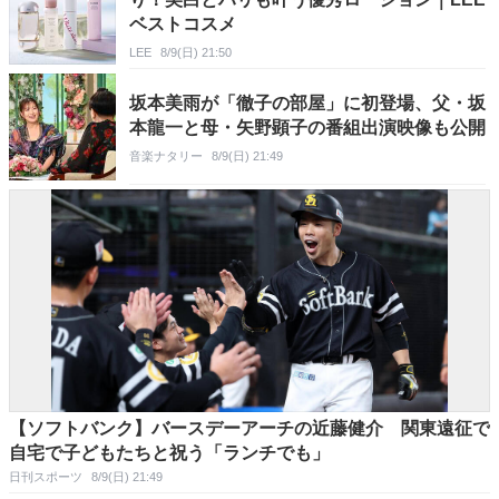
ベストコスメ
LEE
8/9(日) 21:50
坂本美雨が「徹子の部屋」に初登場、父・坂
本龍一と母・矢野顕子の番組出演映像も公開
音楽ナタリー
8/9(日) 21:49
【ソフトバンク】バースデーアーチの近藤健介 関東遠征で
自宅で子どもたちと祝う「ランチでも」
日刊スポーツ
8/9(日) 21:49