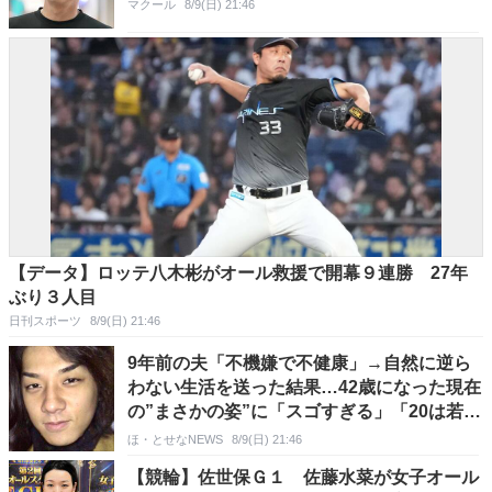
マクール
8/9(日) 21:46
【データ】ロッテ八木彬がオール救援で開幕９連勝 27年
ぶり３人目
日刊スポーツ
8/9(日) 21:46
9年前の夫「不機嫌で不健康」→自然に逆ら
わない生活を送った結果…42歳になった現在
の”まさかの姿”に「スゴすぎる」「20は若く
見える」
ほ・とせなNEWS
8/9(日) 21:46
【競輪】佐世保Ｇ１ 佐藤水菜が女子オール