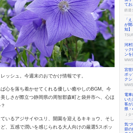
てお
鉄道
「え
が開
知】
TSU
河村
ック
ンを
WW
宮世
ポッ
フレッシュ。今週末のおでかけ情報です。
クシ
WW
ば心を落ち着かせてくれる優しい癒やしのBGM。今
電車
そ美しさが際立つ静岡県の周智郡森町と袋井市へ、心ほ
いた
客が
か？
県・
Ｊタ
えているアジサイやユリ、開園を迎えるキキョウ、そし
気づ
ど、五感で潤いを感じられる大人向けの厳選5スポッ
節の