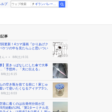
ヘルプ
ギランバレー症候群
検索
着記事
2回更新！4コマ漫画『かりあげク
バケツの中を見たらふと思いつい
まん＋＋
8/8(土) 6:31
撃】置きっぱなしにした傘で大事
…「予想外」「夫に伝える」
8/8(土) 6:15
ムの空き瓶を捨てる前に！家じゅ
置いて使いたくなるアイデア3つ。
8/8(土) 6:03
空港に着くのは出発何分前が正
 9月始動のJAL「第1ターミナル北
テライト」は徒歩1キロ超え！ 知っ