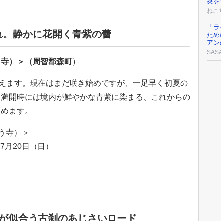
炎を
ねこ
「ラ
れ。静かに花開く青紫の蕾
ため
アン
SAS
う寺）＞（周智郡森町）
迎えます。現在はまだ咲き始めですが、一足早く初夏の
。満開時には境内が鮮やかな青紫に染まる、これからの
しめます。
う寺）＞
～7月20日（日）
雨が似合う古刹のあじさいロード