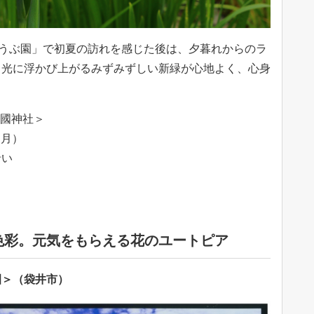
ょうぶ園」で初夏の訪れを感じた後は、夕暮れからのラ
、光に浮かび上がるみずみずしい新緑が心地よく、心身
小國神社＞
（月）
沿い
色彩。元気をもらえる花のユートピア
園＞（袋井市）