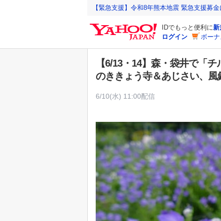
Y
【緊急支援】令和8年熊本地震 緊急支援募
a
IDでもっと便利に
新
h
ログイン
ボーナ
o
o
【6/13・14】森・袋井で
!
のききょう寺＆あじさい、風
J
A
6/10(水) 11:00配信
P
A
N