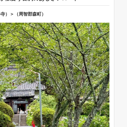
い寺）＞（周智郡森町）