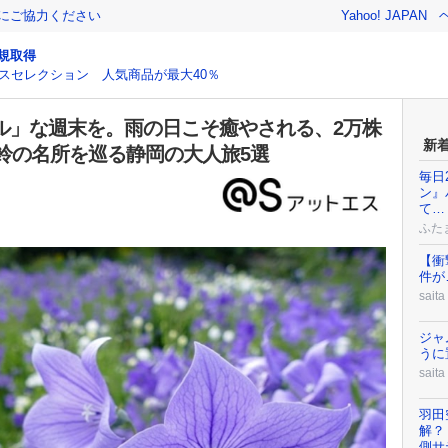
金にご協力ください
Yahoo! JAPAN
規取得
スセレクション 人気商品が最大40％
「チル」な週末を。雨の日こそ癒やされる、2万株
新
鈴の名所を巡る静岡の大人旅5選
毎日
ン』
て…
ふた
【衝
件が
saita
ジャ
うに
saita
羽田
解？
側サ