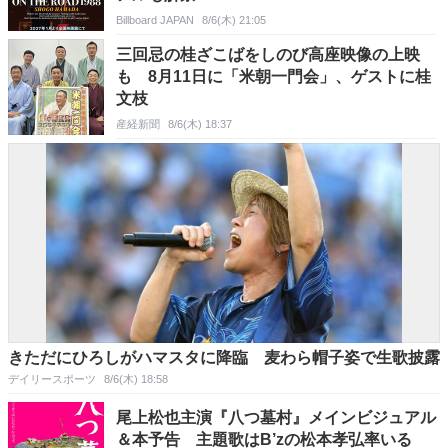
Billboard JAPAN
8/6(木) 21:05
三回忌の桂ざこばをしのび高座映像の上映
も 8月11日に「米朝一門会」、ゲストに桂
文枝
産経新聞
8/6(木) 18:37
きただにひろしがハマスタに降臨 麦わら帽子姿で生歌披露
デイリースポーツ
8/6(木) 18:58
尾上松也主演『八つ墓村』メインビジュアル
＆本予告 主題歌はB’zの松本孝弘率いる