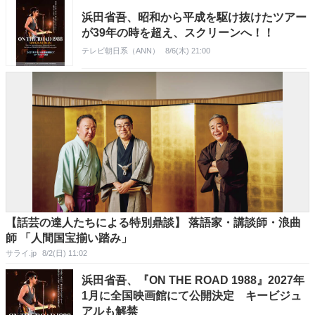
浜田省吾、昭和から平成を駆け抜けたツアー
が39年の時を超え、スクリーンへ！！
テレビ朝日系（ANN）
8/6(木) 21:00
【話芸の達人たちによる特別鼎談】 落語家・講談師・浪曲
師 「人間国宝揃い踏み」
サライ.jp
8/2(日) 11:02
浜田省吾、『ON THE ROAD 1988』2027年
1月に全国映画館にて公開決定 キービジュ
アルも解禁