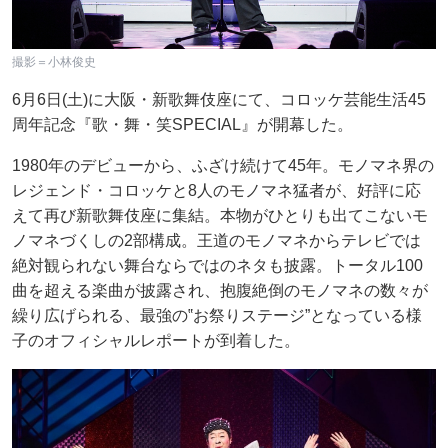
撮影＝小林俊史
6月6日(土)に大阪・新歌舞伎座にて、コロッケ芸能生活45
周年記念『歌・舞・笑SPECIAL』が開幕した。
1980年のデビューから、ふざけ続けて45年。モノマネ界の
レジェンド・コロッケと8人のモノマネ猛者が、好評に応
えて再び新歌舞伎座に集結。本物がひとりも出てこないモ
ノマネづくしの2部構成。王道のモノマネからテレビでは
絶対観られない舞台ならではのネタも披露。トータル100
曲を超える楽曲が披露され、抱腹絶倒のモノマネの数々が
繰り広げられる、最強の‟お祭りステージ”となっている様
子のオフィシャルレポートが到着した。