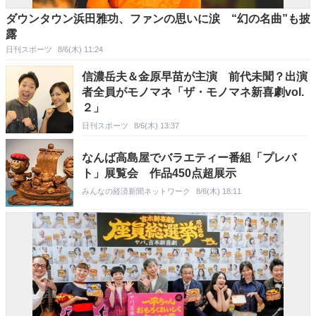
ダウンタウン浜田雅功、ファンの思いに涙 “幻の名曲”も披
露
日刊スポーツ
8/6(木) 11:24
信濃岳夫＆金原早苗が主演 前代未聞？出演
者全員がモノマネ「ザ・モノマネ新喜劇vol.
２」
日刊スポーツ
8/6(木) 13:37
なんば高島屋でバラエティー番組「プレバ
ト」展覧会 作品450点超展示
みんなの経済新聞ネットワーク
8/6(木) 18:11