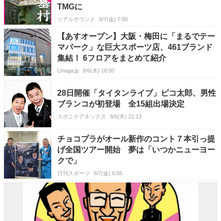
TMGに
リアルサウンド
8/7(金) 7:00
【あすオープン】大阪・梅田に「まるでテー
マパーク」な巨大スポーツ店、461ブランド
集結！ 6フロアをまとめて紹介
Lmaga.jp
8/6(木) 18:00
28日開催「タイタンライブ」ピコ太郎、男性
ブランコが初登場 全15組出場決定
スポニチアネックス
8/6(木) 21:13
チョコプラがオール新作のコント７本引っ提
げ全国ツアー開始 夢は「いつかニューヨー
クで」
日刊スポーツ
8/7(金) 6:55