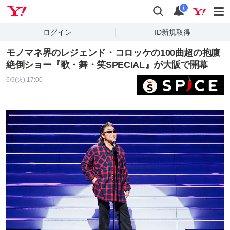
Yahoo! JAPAN
検索
通知
i
ログイン
ID新規取得
モノマネ界のレジェンド・コロッケの100曲超の抱腹
絶倒ショー『歌・舞・笑SPECIAL』が大阪で開幕
6/9(火) 17:00