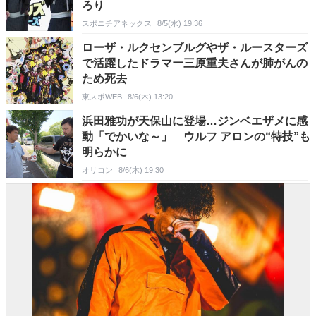
ろり
スポニチアネックス
8/5(水) 19:36
ローザ・ルクセンブルグやザ・ルースターズ
で活躍したドラマー三原重夫さんが肺がんの
ため死去
東スポWEB
8/6(木) 13:20
浜田雅功が天保山に登場…ジンベエザメに感
動「でかいな～」 ウルフ アロンの“特技”も
明らかに
オリコン
8/6(木) 19:30