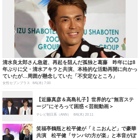
清水良太郎さん急逝、再起を阻んだ孤独と葛藤 昨年には8
年ぶりに父・清水アキラと共演、本格的な活動再開に向かっ
ていたが…周囲が懸念していた「不安定なところ」
女性セブンプラス
8/6(木) 7:00
【近藤真彦＆高島礼子】世界的な“無言ステ
ージ”にそろって困惑＜芸能動画＞
テレビ朝日系（ANN）
8/6(木) 20:11
笑福亭鶴瓶と松平健が「ミニおんど」で豪華
共演 松平健「サンバの方が楽」と本音がぽ