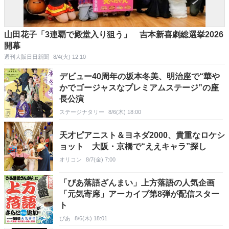
山田花子「3連覇で殿堂入り狙う」 吉本新喜劇総選挙2026
開幕
週刊大阪日日新聞
8/4(火) 12:10
デビュー40周年の坂本冬美、明治座で“華や
かでゴージャスなプレミアムステージ”の座
長公演
ステージナタリー
8/6(木) 18:00
天才ピアニスト＆ヨネダ2000、貴重なロケシ
ョット 大阪・京橋で“ええキャラ”探し
オリコン
8/7(金) 7:00
「ぴあ落語ざんまい」上方落語の人気企画
「元気寄席」アーカイブ第8弾が配信スター
ト
ぴあ
8/6(木) 18:01