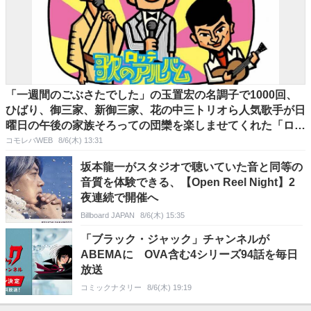
「一週間のごぶさたでした」の玉置宏の名調子で1000回、
ひばり、御三家、新御三家、花の中三トリオら人気歌手が日
曜日の午後の家族そろっての団欒を楽しませてくれた「ロッ
テ歌のアルバム」
コモレバWEB
8/6(木) 13:31
坂本龍一がスタジオで聴いていた音と同等の
音質を体験できる、【Open Reel Night】2
夜連続で開催へ
Billboard JAPAN
8/6(木) 15:35
「ブラック・ジャック」チャンネルが
ABEMAに OVA含む4シリーズ94話を毎日
放送
コミックナタリー
8/6(木) 19:19