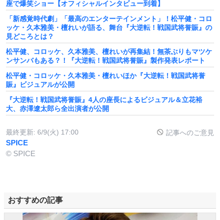
座で爆笑ショー【オフィシャルインタビュー到着】
「新感覚時代劇」「最高のエンターテインメント」！松平健・コロ
ッケ・久本雅美・檀れいが語る、舞台『大逆転！戦国武将誉賑』の
見どころとは？
松平健、コロッケ、久本雅美、檀れいが再集結！無茶ぶりもマツケ
ンサンバもある？！『大逆転！戦国武将誉賑』製作発表レポート
松平健・コロッケ・久本雅美・檀れいほか『大逆転！戦国武将誉
賑』ビジュアルが公開
『大逆転！戦国武将誉賑』4人の座長によるビジュアル＆立花裕
大、赤澤遼太郎ら全出演者が公開
最終更新:
6/9(火) 17:00
記事へのご意見
SPICE
© SPICE
おすすめの記事