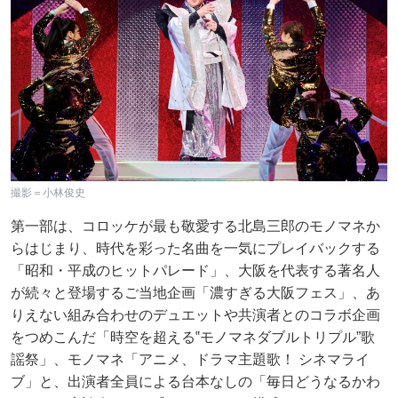
撮影＝小林俊史
第一部は、コロッケが最も敬愛する北島三郎のモノマネか
らはじまり、時代を彩った名曲を一気にプレイバックする
「昭和・平成のヒットパレード」、大阪を代表する著名人
が続々と登場するご当地企画「濃すぎる大阪フェス」、あ
りえない組み合わせのデュエットや共演者とのコラボ企画
をつめこんだ「時空を超える‟モノマネダブルトリプル”歌
謡祭」、モノマネ「アニメ、ドラマ主題歌！ シネマライ
ブ」と、出演者全員による台本なしの「毎日どうなるかわ