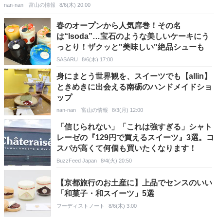
nan-nan 富山の情報
8/6(木) 20:00
春のオープンから人気席巻！その名
は“Isoda”…宝石のような美しいケーキにう
っとり！ザクッと"美味しい"絶品シューも
SASARU
8/6(木) 17:00
身にまとう世界観を、スイーツでも【allin】
ときめきに出会える南砺のハンドメイドショ
ップ
nan-nan 富山の情報
8/3(月) 12:00
「信じられない」「これは強すぎる」シャト
レーゼの『129円で買えるスイーツ』3選。コ
スパが高くて何個も買いたくなります！
BuzzFeed Japan
8/4(火) 20:50
【京都旅行のお土産に】上品でセンスのいい
「和菓子・和スイーツ」5選
フーディストノート
8/6(木) 3:00