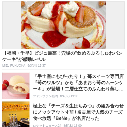
【福岡・千早】ビジュ最高！穴場の“飲めるぷるしゅわパン
ケーキ”が感動レベル
MIEL FUKUOKA
8/3(月) 16:37
「手土産にもぴったり！」苺スイーツ専門店
『苺のワルツ』から「あまおう苺のムーンケ
ーキ」が登場！二層仕立てのふんわり蒸しケ
ーキ
ファンファン福岡
8/4(火) 19:03
極上な「チーズ＆生はちみつ」の組み合わせ
にノックアウト寸前 / 名古屋で人気のチーズ
食べ放題『BeNe』が名店だった
ロケットニュース24
8/5(水) 16:00