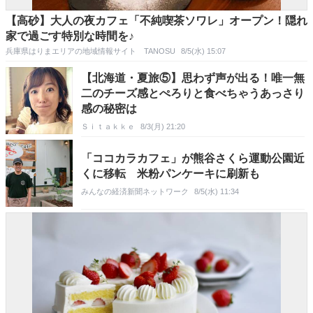
【高砂】大人の夜カフェ「不純喫茶ソワレ」オープン！隠れ
家で過ごす特別な時間を♪
兵庫県はりまエリアの地域情報サイト TANOSU
8/5(水) 15:07
【北海道・夏旅⑤】思わず声が出る！唯一無
二のチーズ感とぺろりと食べちゃうあっさり
感の秘密は
Ｓｉｔａｋｋｅ
8/3(月) 21:20
「ココカラカフェ」が熊谷さくら運動公園近
くに移転 米粉パンケーキに刷新も
みんなの経済新聞ネットワーク
8/5(水) 11:34