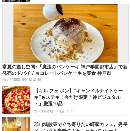
常夏の癒し空間♪『魔法のパンケーキ 神戸学園都市店』で新
発売のドバイチョコレートパンケーキを実食 神戸市
Kiss PRESS
8/5(水) 13:59
【キル フェ ボン】“キャンドルナイトケー
キ”もステキ！今だけ限定「神ビジュタル
ト」厳選10品♪
ウレぴあ総研
8/7(金) 21:10
郡山城散策で立ち寄りたい町家カフェ。秀長
ドリンクと米粉のふわしゅわパンケーキ