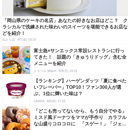
「岡山県のケーキの名店」あなたの好きなお店はどこ？ ク
ラシカルで洗練された味わいのスイーツを堪能できるお店な
どを紹介！
ねとらぼ
8/7(金) 18:10
富士急×サンエックス常設レストランに行っ
てきた！ 話題の「きゅうりドッグ」含む全
メニューを紹介
トラベル Watch
8/3(月) 19:21
【ランキング】ハーゲンダッツ「夏に食べた
いフレーバー」TOP10！ファン300人が選
ぶ、1位に輝いた味は？
LASISA
8/5(水) 17:15
「どこも売ってないから、もう自分でやる」
ミスド風ドーナツをママが手作り カラフル
な山盛りコロコロに 「スゲー！」「ジェネ