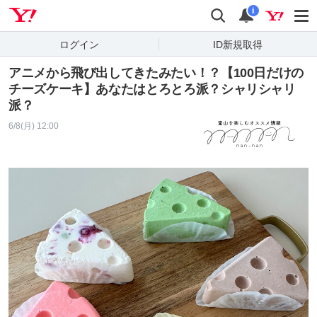
Yahoo! JAPAN
検索
通知
i
ログイン
ID新規取得
アニメから飛び出してきたみたい！？【100日だけの
チーズケーキ】あなたはとろとろ派？シャリシャリ
派？
6/8(月) 12:00