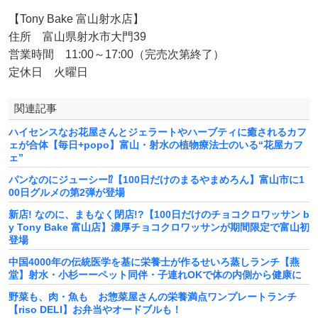
【Tony Bake 富山射水店】
住所 富山県射水市大門39
営業時間 11:00～17:00（完売次第終了）
定休日 火曜日
関連記事
ハイセンスなお花屋さんとジェラートやハーブティに癒されるカフ
ェが合体【毎日+popo】富山・射水の植物療法士のいる“花屋カフ
ェ”
パンなのにジューシー⁉【100日だけのまるやまめろん】富山市に1
00日グルメの第2弾が登場
新店! なのに、まもなく閉店!?【100日だけのチョコクロワッサン b
y Tony Bake 富山店】濃厚チョコクロワッサンが期間限定で富山初
登場
中国4000年の伝統医学を基に栄養士が作るせいろ蒸しランチ【燕
堂】射水・小杉ーーペット同伴・子連れOKで体の内側から健康に
野菜も、肉・魚も お惣菜屋さんの栄養満点ワンプレートランチ
【riso DELI】お弁当やオードブルも！