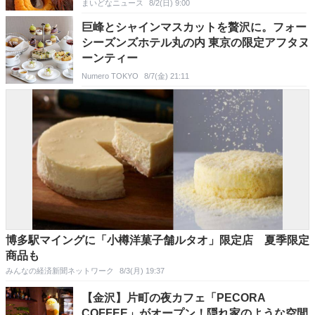
リックDポップだ」
まいどなニュース
8/2(日) 9:00
巨峰とシャインマスカットを贅沢に。フォー
シーズンズホテル丸の内 東京の限定アフタヌ
ーンティー
Numero TOKYO
8/7(金) 21:11
博多駅マイングに「小樽洋菓子舗ルタオ」限定店 夏季限定
商品も
みんなの経済新聞ネットワーク
8/3(月) 19:37
【金沢】片町の夜カフェ「PECORA
COFFEE」がオープン！隠れ家のような空間