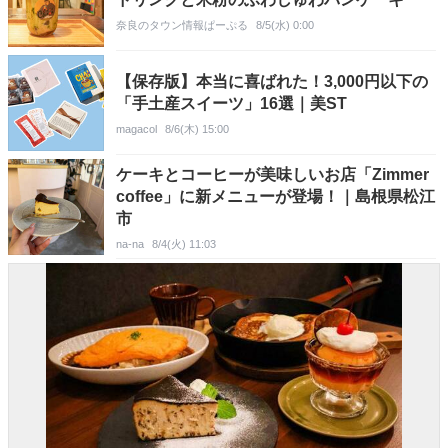
奈良のタウン情報ぱーぷる
8/5(水) 0:00
【保存版】本当に喜ばれた！3,000円以下の
「手土産スイーツ」16選｜美ST
magacol
8/6(木) 15:00
ケーキとコーヒーが美味しいお店「Zimmer
coffee」に新メニューが登場！｜島根県松江
市
na-na
8/4(火) 11:03