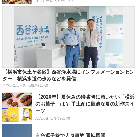
オズモール
8/7(金) 10:00
【横浜市保土ケ谷区】西谷浄水場にインフォメーションセン
ター 横浜水道の歩みなどを発信
タウンニュース
8/6(木) 13:00
【2026年】夏休みの帰省時に買いたい「横浜
のお菓子」は？ 手土産に最適な夏の新作スイ
ーツ
All About
8/7(金) 20:40
京急逗子線で人身事故 運転再開