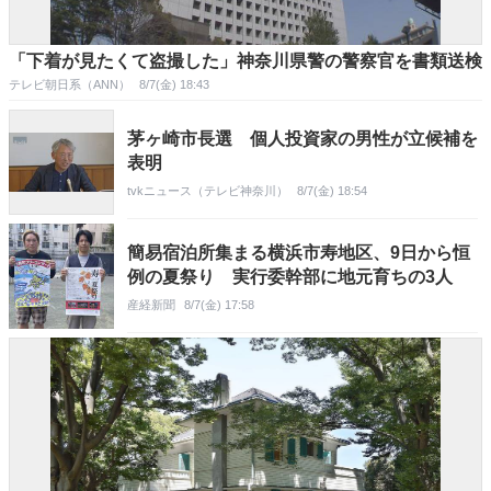
「下着が見たくて盗撮した」神奈川県警の警察官を書類送検
テレビ朝日系（ANN）
8/7(金) 18:43
茅ヶ崎市長選 個人投資家の男性が立候補を
表明
tvkニュース（テレビ神奈川）
8/7(金) 18:54
簡易宿泊所集まる横浜市寿地区、9日から恒
例の夏祭り 実行委幹部に地元育ちの3人
産経新聞
8/7(金) 17:58