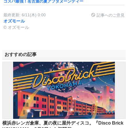
コスパ最強！名古屋の夏アフタヌーンティー
最終更新:
6/11(木) 0:00
記事へのご意見
オズモール
© オズモール
おすすめの記事
横浜赤レンガ倉庫、夏の夜に屋外ディスコ。『Disco Brick