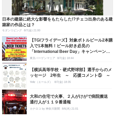
日本の建築に絶大な影響をもたらした!?チェコ出身のある建
築家の作品とは？
モダンリビング
8/7(金) 21:00
【TGIフライデーズ】対象ボトルビール2本購
入で1本無料！ビール好き必見の
「International Beer Day」キャンペーンは8
月9日まで。
東京バーゲンマニア
8/7(金) 18:44
【横浜高等学校・硬式野球部】選手からのメ
ッセージ 2年生 ～ 応援コメント⑤ ～
Yellz（エールズ）
8/7(金) 18:35
大和の住宅で火事、２人がけがで病院搬送
通行人が１１９番通報
カナロコ by 神奈川新聞
8/6(木) 21:01