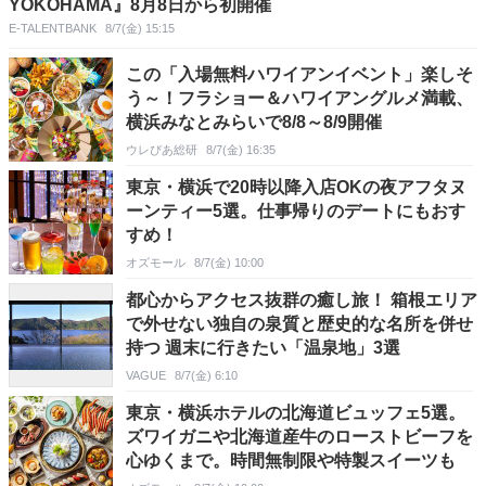
YOKOHAMA』8月8日から初開催
E-TALENTBANK
8/7(金) 15:15
この「入場無料ハワイアンイベント」楽しそ
う～！フラショー＆ハワイアングルメ満載、
横浜みなとみらいで8/8～8/9開催
ウレぴあ総研
8/7(金) 16:35
東京・横浜で20時以降入店OKの夜アフタヌ
ーンティー5選。仕事帰りのデートにもおす
すめ！
オズモール
8/7(金) 10:00
都心からアクセス抜群の癒し旅！ 箱根エリア
で外せない独自の泉質と歴史的な名所を併せ
持つ 週末に行きたい「温泉地」3選
VAGUE
8/7(金) 6:10
東京・横浜ホテルの北海道ビュッフェ5選。
ズワイガニや北海道産牛のローストビーフを
心ゆくまで。時間無制限や特製スイーツも