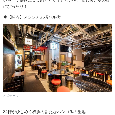
い室内で快適に美食めぐりができるから、蒸し暑い夏の夜
にぴったり！
◆【関内】スタジアム横バル街
オズモール
34軒がひしめく横浜の新たなハシゴ酒の聖地