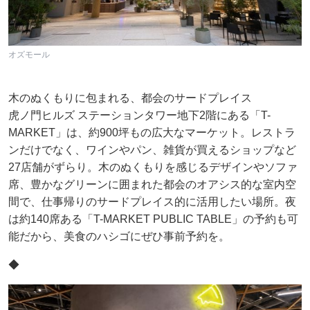
オズモール
木のぬくもりに包まれる、都会のサードプレイス
虎ノ門ヒルズ ステーションタワー地下2階にある「T-
MARKET」は、約900坪もの広大なマーケット。レストラ
ンだけでなく、ワインやパン、雑貨が買えるショップなど
27店舗がずらり。木のぬくもりを感じるデザインやソファ
席、豊かなグリーンに囲まれた都会のオアシス的な室内空
間で、仕事帰りのサードプレイス的に活用したい場所。夜
は約140席ある「T-MARKET PUBLIC TABLE」の予約も可
能だから、美食のハシゴにぜひ事前予約を。
◆