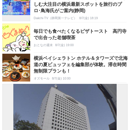
しむ大注目の横浜最新スポットを旅行のプ
ロ･鳥海氏がご案内(静岡)
Daiichi-TV（静岡第一テレビ）
8/7(金) 18:19
毎日でも食べたくなるピザトースト 高円寺
で出合った老舗喫茶
おとなの週末
8/7(金) 19:00
横浜ベイシェラトン ホテル＆タワーズで北海
道の夏ビュッフェを編集部が体験。滞在時間
無制限プランも！
オズモール
8/7(金) 10:00