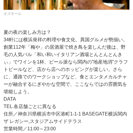
オズモール
夏の夜の楽しみ方は？
34軒には横浜発祥の料理や食文化、異国グルメが勢揃い。
創業112年「梅や」の居酒屋で焼き鳥を楽しんだ後は、野
毛の人気バル「和い和いイタリアン酒場とんとんとんき
ぃ」でワインを1杯、ビール派なら関内の”地産地消”クラフ
トビールなど、店から店へのホッピングが楽しい。さら
に、通路でのワークショップなど、食とエンタメカルチャ
ーが融合するにぎやかな空間で、ここならではの雰囲気を
堪能しよう。
DATA
TEL.各店舗ごとに異なる
住所／神奈川県横浜市中区港町1-1-1 BASEGATE横浜関内
ザ レガシー,スタジアムサイドテラス
営業時間／11:00～23:00