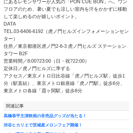
にあるレモンサワーが人気の「PON CUE BON」へ。ワン
フロアのため、暑い夏でも涼しい室内を汗をかかずに移動
して楽しめるのが嬉しいポイント。
DATA
TEL.03-6406-6192（虎ノ門ヒルズインフォメーションセン
ター）
住所／東京都港区虎ノ門2-6-3 虎ノ門ヒルズ ステーション
タワー B2F
営業時間／8:00?23:00（日・祝?22:00）
定休日／虎ノ門ヒルズに準ずる
アクセス／東京メトロ日比谷線「虎ノ門ヒルズ駅」徒歩1
分（駅直結）、東京メトロ銀座線「虎ノ門駅」徒歩6分、
東京メトロ各線「霞ヶ関駅」徒歩8分
関連記事
高橋恭平主演映画の非売品グッズが当たる！
渋谷ヒカリエで茨城産メロンフェア開催！