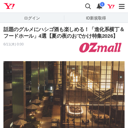
Yahoo! JAPAN
検索
通知
i
ログイン
ID新規取得
話題のグルメにハシゴ酒も楽しめる！「進化系横丁＆
フードホール」4選【夏の夜のおでかけ特集2026】
6/11(木) 0:00