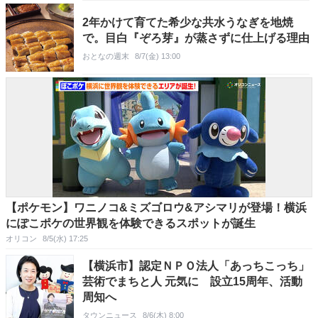
2年かけて育てた希少な共水うなぎを地焼
で。目白『ぞろ芽』が蒸さずに仕上げる理由
おとなの週末
8/7(金) 13:00
【ポケモン】ワニノコ&ミズゴロウ&アシマリが登場！横浜
にぽこポケの世界観を体験できるスポットが誕生
オリコン
8/5(水) 17:25
【横浜市】認定ＮＰＯ法人「あっちこっち」
芸術でまちと人 元気に 設立15周年、活動
周知へ
タウンニュース
8/6(木) 8:00