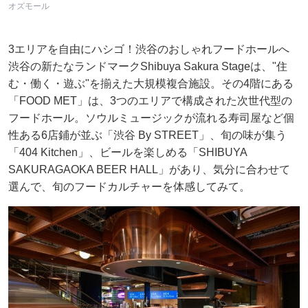
オズモール
3エリアを自由にハシゴ！渋谷のおしゃれフードホールへ
渋谷の新たなランドマークShibuya Sakura Stageは、"住
む・働く・遊ぶ"を揃えた大規模複合施設。その4階にある
「FOOD MET」は、3つのエリアで構成された次世代型の
フードホール。ソウルミュージックが流れる寿司屋など個
性ある6店鋪が並ぶ「渋谷 By STREET」、旬の味が集う
「404 Kitchen」、ビールを楽しめる「SHIBUYA
SAKURAGAOKA BEER HALL」があり、気分に合わせて
選んで、旬のフードカルチャーを体感してみて。