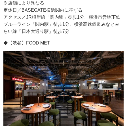
※店舗により異なる
定休日／BASEGATE横浜関内に準ずる
アクセス／JR根岸線「関内駅」徒歩1分、横浜市営地下鉄
ブルーライン「関内駅」徒歩1分、横浜高速鉄道みなとみ
らい線「日本大通り駅」徒歩7分
◆【渋谷】FOOD MET