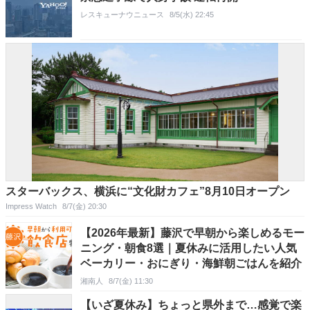
レスキューナウニュース
8/5(水) 22:45
スターバックス、横浜に“文化財カフェ”8月10日オープン
Impress Watch
8/7(金) 20:30
【2026年最新】藤沢で早朝から楽しめるモー
ニング・朝食8選｜夏休みに活用したい人気
ベーカリー・おにぎり・海鮮朝ごはんを紹介
湘南人
8/7(金) 11:30
【いざ夏休み】ちょっと県外まで…感覚で楽