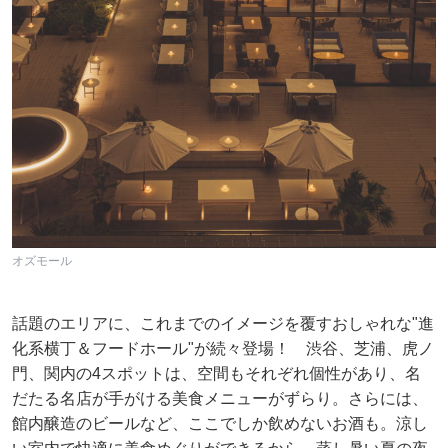
オズモール
話題のエリアに、これまでのイメージを覆すおしゃれな"進
化系横丁＆フードホール"が続々登場！ 渋谷、芝浦、虎ノ
門、関内の4スポットは、空間もそれぞれ個性があり、名
だたる名店が手がける美食メニューがずらり。さらには、
館内醸造のビールなど、ここでしか飲めないお酒も。涼し