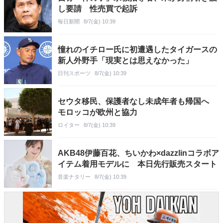
し要請 性売買で起訴
毎日新聞
8/7(金) 10:39
憧れのイチロー氏に初遭遇したタイガースの
新人外野手「現実とは思えなかった」
日刊スポーツ
8/7(金) 10:39
セウタ移民、保護者なし未成年者も帰国へ
モロッコが欧州と協力
ロイター
8/7(金) 10:39
AKB48伊藤百花、ちいかわ×dazzlinコラボア
イテム着用モデルに 本日先行販売スタート
音楽ナタリー
8/7(金) 10:39