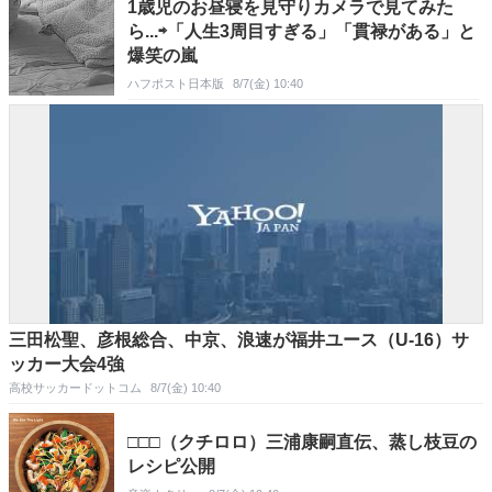
1歳児のお昼寝を見守りカメラで見てみた
ら...⇨「人生3周目すぎる」「貫禄がある」と
爆笑の嵐
ハフポスト日本版
8/7(金) 10:40
三田松聖、彦根総合、中京、浪速が福井ユース（U-16）サ
ッカー大会4強
高校サッカードットコム
8/7(金) 10:40
□□□（クチロロ）三浦康嗣直伝、蒸し枝豆の
レシピ公開