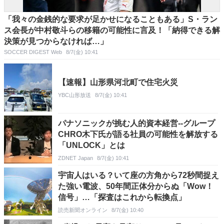
「我々の金銭的な要求が足かせになることもある」S・ラン
ス会長が中村敬斗らの移籍の可能性に言及！「納得できる解
決策が見つからなければ…」
SOCCER DIGEST Web
8/7(金) 10:41
【速報】山形県河北町で住宅火災
YBC山形放送
8/7(金) 10:41
パナソニックが挑む人的資本経営--グループ
CHRO木下氏が語る社員の可能性を解放する
「UNLOCK」とは
ZDNET Japan
8/7(金) 10:41
宇宙人はいる？いて座の方角から72秒間捉え
た強い電波、50年間正体分からぬ「Wow！
信号」…「探査はこれから転換点」
読売新聞オンライン
8/7(金) 10:40