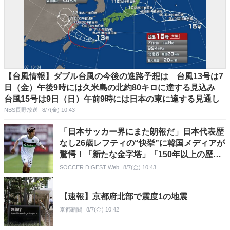
【台風情報】ダブル台風の今後の進路予想は 台風13号は7
日（金）午後9時には久米島の北約80キロに達する見込み
台風15号は9日（日）午前9時には日本の東に達する見通し
NBS長野放送
8/7(金) 10:43
「日本サッカー界にまた朗報だ」日本代表歴
なし26歳レフティの“快挙”に韓国メディアが
驚愕！「新たな金字塔」「150年以上の歴史
で初」
SOCCER DIGEST Web
8/7(金) 10:43
【速報】京都府北部で震度1の地震
京都新聞
8/7(金) 10:42