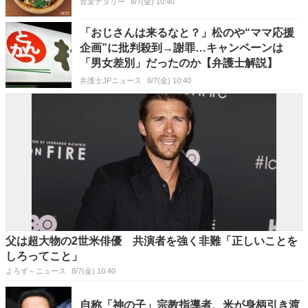
音楽ナタリー
8/7(金) 10:40
「おじさんは来るなと？」松のや“ママ応援
企画”に批判殺到→謝罪…キャンペーンは
「男女差別」だったのか【弁護士解説】
弁護士JPニュース
8/7(金) 10:40
父は超大物の2世米俳優 共演者を強く非難「正しいことを
しろってこと」
よろず～ニュース
8/7(金) 10:40
自称「神の子」宗教指導者、米が身柄引き渡