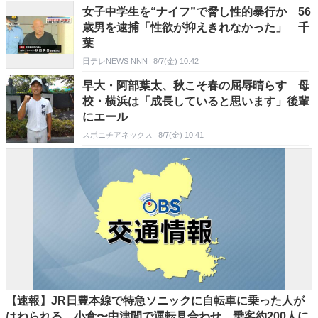
女子中学生を“ナイフ”で脅し性的暴行か 56
歳男を逮捕「性欲が抑えきれなかった」 千
葉
日テレNEWS NNN
8/7(金) 10:42
早大・阿部葉太、秋こそ春の屈辱晴らす 母
校・横浜は「成長していると思います」後輩
にエール
スポニチアネックス
8/7(金) 10:41
【速報】JR日豊本線で特急ソニックに自転車に乗った人が
はねられる 小倉〜中津間で運転見合わせ 乗客約200人に