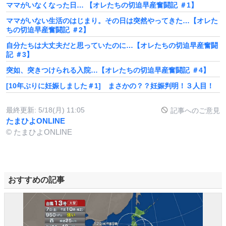
ママがいなくなった日… 【オレたちの切迫早産奮闘記 ＃1】
ママがいない生活のはじまり。その日は突然やってきた…【オレた
ちの切迫早産奮闘記 ＃2】
自分たちは大丈夫だと思っていたのに…【オレたちの切迫早産奮闘
記 ＃3】
突如、突きつけられる入院…【オレたちの切迫早産奮闘記 ＃4】
[10年ぶりに妊娠しました＃1] まさかの？？妊娠判明！３人目！
最終更新:
5/18(月) 11:05
記事へのご意見
たまひよONLINE
© たまひよONLINE
おすすめの記事