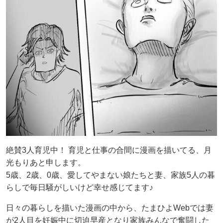
絶賛3人育児中！ 育児と仕事の合間に漫画を描いてる、月
光もりあと申します。
5歳、2歳、0歳、愛してやまない娘たちと妻、家族5人の暮
らしで毎日騒がしいけど幸せ感じてます♪
日々の暮らしを描いた漫画の中から、たまひよWebでは妻
が2人目を妊娠中に切迫早産となり家族みんなで奮闘した