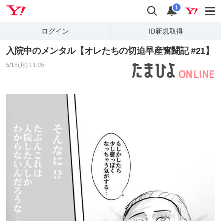
Yahoo! JAPAN
検索
通知
i
ログイン
ID新規取得
入院中のメンタル【オレたちの切迫早産奮闘記 #21】
5/18(月) 11:05