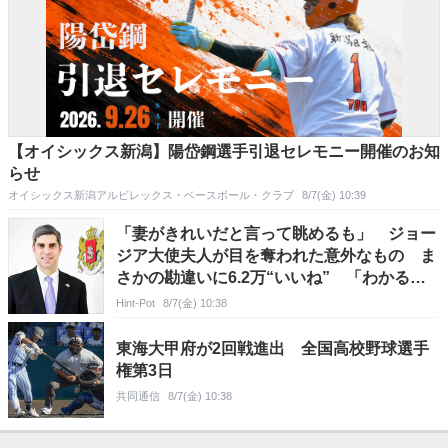
【オイシックス新潟】陽岱鋼選手引退セレモニー開催のお知
らせ
オイシックス新潟アルビレックス・ベースボール・クラブ
8/7(金) 10:39
「妻がきれいだと言って眺めるも」 ジョー
ジア大使夫人が目を奪われた意外なもの ま
さかの勘違いに6.2万“いいね” 「わかるー
ーー」
Hint-Pot
8/7(金) 10:38
東海大甲府が2回戦進出 全国高校野球選手
権第3日
共同通信
8/7(金) 10:38