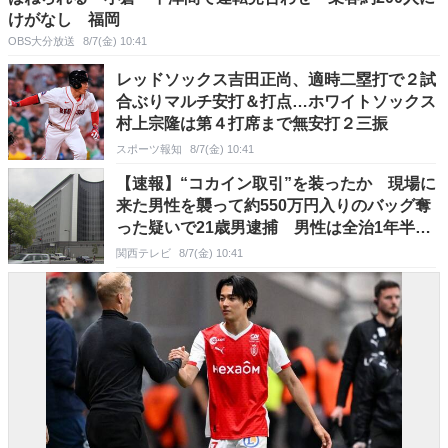
けがなし 福岡
OBS大分放送
8/7(金) 10:41
レッドソックス吉田正尚、適時二塁打で２試
合ぶりマルチ安打＆打点…ホワイトソックス
村上宗隆は第４打席まで無安打２三振
スポーツ報知
8/7(金) 10:41
【速報】“コカイン取引”を装ったか 現場に
来た男性を襲って約550万円入りのバッグ奪
った疑いで21歳男逮捕 男性は全治1年半の
重傷 逮捕者はこれで3人に
関西テレビ
8/7(金) 10:41