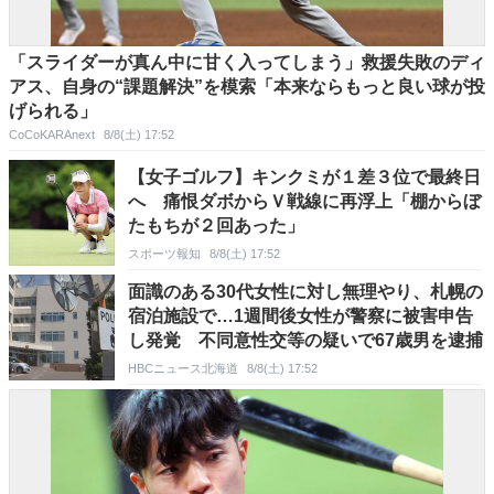
「スライダーが真ん中に甘く入ってしまう」救援失敗のディ
アス、自身の“課題解決”を模索「本来ならもっと良い球が投
げられる」
CoCoKARAnext
8/8(土) 17:52
【女子ゴルフ】キンクミが１差３位で最終日
へ 痛恨ダボからＶ戦線に再浮上「棚からぼ
たもちが２回あった」
スポーツ報知
8/8(土) 17:52
面識のある30代女性に対し無理やり、札幌の
宿泊施設で…1週間後女性が警察に被害申告
し発覚 不同意性交等の疑いで67歳男を逮捕
HBCニュース北海道
8/8(土) 17:52