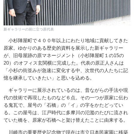
新ギャラリーの前に立つ原代表
小杉陣屋町で４００年以上にわたり地域に貢献してきた
原家。ゆかりのある歴史的資料を展示した新ギャラリー
が、旧母屋跡の原マネージメント（小杉陣屋町１の15の
20）のオフィス玄関横に完成した。代表の原正人さんは
「小杉の街並みが急速に変化する中、次世代の人たちに記
憶を継承していきたい」と思いを込める。
ギャラリーに展示されているのは、昔ながらの手法や現
代の技術で再現したものなど６点。その一つが原家に伝わ
る鬼瓦で、屋号の「石橋」の「イ」の字をかたどってい
る。この屋号は、江戸時代に多摩川の氾濫のたびに流され
ていた橋を、原家が石橋へと架け替えたことに由来する。
川崎市の重要歴史記念物で現在は市立日本民家園に移築