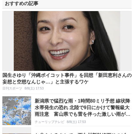
おすすめの記事
国生さゆり「沖縄ボイコット事件」を回想「新田恵利さんの
妄想と空想なんじゃ…」と主張するワケ
日刊スポーツ
8/8(土) 17:53
新潟県で猛烈な雨・1時間80ミリ予想 線状降
水帯発生の恐れ 北陸で9日にかけて警報級大
雨注意 富山県でも雷を伴った激しい雨が降
り大雨となる所も…
チューリップテレビ
8/8(土) 17:53