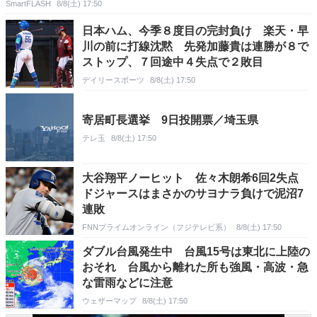
SmartFLASH
8/8(土) 17:50
日本ハム、今季８度目の完封負け 楽天・早
川の前に打線沈黙 先発加藤貴は連勝が８で
ストップ、７回途中４失点で２敗目
デイリースポーツ
8/8(土) 17:50
寄居町長選挙 9日投開票／埼玉県
テレ玉
8/8(土) 17:50
大谷翔平ノーヒット 佐々木朗希6回2失点
ドジャースはまさかのサヨナラ負けで泥沼7
連敗
FNNプライムオンライン（フジテレビ系）
8/8(土) 17:50
ダブル台風発生中 台風15号は東北に上陸の
おそれ 台風から離れた所も強風・高波・急
な雷雨などに注意
ウェザーマップ
8/8(土) 17:50