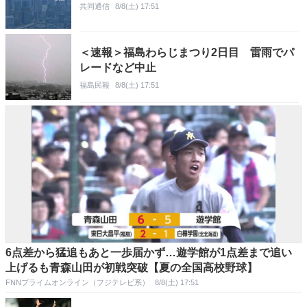
共同通信
8/8(土) 17:51
＜速報＞福島わらじまつり2日目 雷雨でパ
レードなど中止
福島民報
8/8(土) 17:51
6点差から猛追もあと一歩届かず…遊学館が1点差まで追い
上げるも青森山田が初戦突破【夏の全国高校野球】
FNNプライムオンライン（フジテレビ系）
8/8(土) 17:51