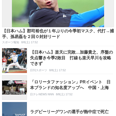
【日本ハム】郡司裕也が１年ぶりの今季初マスク、代打→捕
手、孫易磊を２回０封好リード
スポーツ報知
8/8(土) 17:52
【日本ハム】楽天に完敗…加藤貴之、序盤の
失点響き今季2敗目 打線も楽天早川を攻略
できず
日刊スポーツ
8/8(土) 17:52
「ロリータファッション」PRイベント 日
本ブランドの知名度アップへ 中国・上海
日テレNEWS NNN
8/8(土) 17:52
ラグビーリーグワンの選手が熱中症で死亡