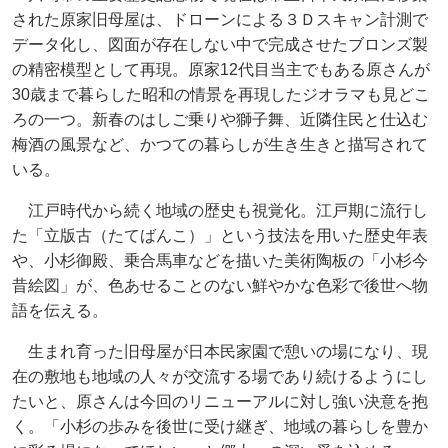
された原家旧母屋は、ドローンによる３Ｄスキャン計測で
データ化し、図面が存在しない中で完成させたブロンズ製
の精密模型として再現。原家12代目当主でもある原さんが
30歳まで暮らした昭和の情景を再現したジオラマも見どこ
ろの一つ。新春のはしご乗りや獅子舞、近隣住民と仕込む
梅酒の風景など、かつての暮らしが生き生きと描写されて
いる。
江戸時代から続く地域の歴史も視覚化。江戸期に流行し
た「立版古（たてばんこ）」という技法を用いた歴史年表
や、小杉御殿、乗合馬車などを描いた美術陶板の「小杉今
昔絵図」が、色あせることのない鮮やかな色彩で後世へ物
語を伝える。
生まれ育った旧母屋が日本民家園で憩いの場になり、現
在の敷地も地域の人々が交流する場であり続けるようにし
たいと、原さんは今回のリニューアルに対し強い決意を抱
く。「小杉の歩みを後世に受け継ぎ、地域の暮らしを豊か