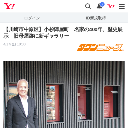
Yahoo! JAPAN
検索
通知
i
ログイン
ID新規取得
【川崎市中原区】小杉陣屋町 名家の400年、歴史展
示 旧母屋跡に新ギャラリー
4/17(金) 10:00