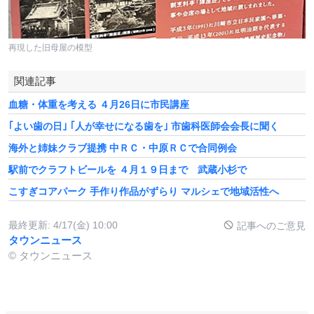
再現した旧母屋の模型
関連記事
血糖・体重を考える ４月26日に市民講座
｢よい歯の日｣ ｢人が幸せになる歯を｣ 市歯科医師会会長に聞く
海外と姉妹クラブ提携 中ＲＣ・中原ＲＣで合同例会
駅前でクラフトビールを ４月１９日まで 武蔵小杉で
こすぎコアパーク 手作り作品がずらり マルシェで地域活性へ
最終更新:
4/17(金) 10:00
記事へのご意見
タウンニュース
© タウンニュース