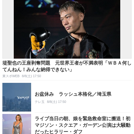
堤聖也の王座剥奪問題 元世界王者が不満表明「ＷＢＡ何し
てんねん！みんな納得できない」
東スポWEB
8/8(土) 17:50
お盆休み ラッシュ本格化／埼玉県
テレ玉
8/8(土) 17:50
ライブ当日の朝、娘を緊急救命室に搬送！初
マジソン・スクエア・ガーデン公演は大騒動
だったヒラリー・ダフ