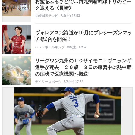
お盆をふるさとで…西九州新幹線下りのピー
ク迎える《長崎》
長崎国際テレビ
8/8(土) 17:53
ヴォレアス北海道が10月にプレシーズンマッ
チ4試合を開催！
バレーボールキング
8/8(土) 17:52
リーグワン九州のＬＯサイモニ・ヴニランギ
選手が死去 ２６歳 ３日の練習中に熱中症
の症状で医療機関へ搬送
デイリースポーツ
8/8(土) 17:52