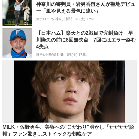
神奈川の審判員・岩男香澄さんが聖地デビュ
ー「風や見える景色に違い」
カナロコ by 神奈川新聞
8/8(土) 17:51
【日本ハム】楽天との2戦目で完封負け 早
川隆久の前に8回無失点 7回にはエラー絡む
4失点
日テレNEWS NNN
8/8(土) 17:51
M!LK・佐野勇斗、美容への“こだわり”明かし「ただただ脱
帽」ファン驚き…ストイックな朝晩ケア