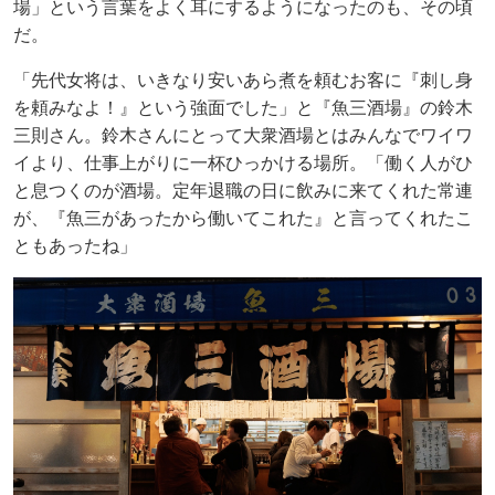
場」という言葉をよく耳にするようになったのも、その頃
だ。
「先代女将は、いきなり安いあら煮を頼むお客に『刺し身
を頼みなよ！』という強面でした」と『魚三酒場』の鈴木
三則さん。鈴木さんにとって大衆酒場とはみんなでワイワ
イより、仕事上がりに一杯ひっかける場所。「働く人がひ
と息つくのが酒場。定年退職の日に飲みに来てくれた常連
が、『魚三があったから働いてこれた』と言ってくれたこ
ともあったね」