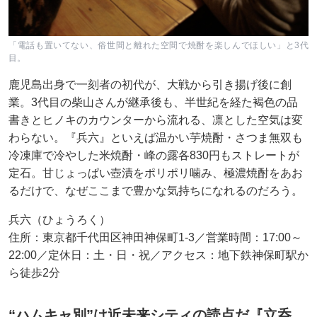
「電話も置いてない、俗世間と離れた空間で焼酎を楽しんでほしい」と3代
目。
鹿児島出身で一刻者の初代が、大戦から引き揚げ後に創
業。3代目の柴山さんが継承後も、半世紀を経た褐色の品
書きとヒノキのカウンターから流れる、凛とした空気は変
わらない。『兵六』といえば温かい芋焼酎・さつま無双も
冷凍庫で冷やした米焼酎・峰の露各830円もストレートが
定石。甘じょっぱい壺漬をポリポリ噛み、極濃焼酎をあお
るだけで、なぜここまで豊かな気持ちになれるのだろう。
兵六（ひょうろく）
住所：東京都千代田区神田神保町1-3／営業時間：17:00～
22:00／定休日：土・日・祝／アクセス：地下鉄神保町駅か
ら徒歩2分
“ハムキャ別”は近未来シティの読点だ『立呑