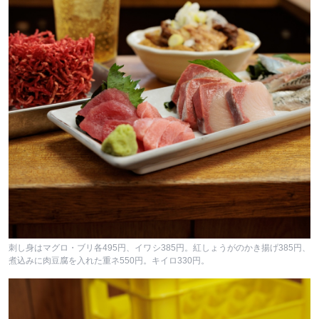
刺し身はマグロ・ブリ各495円、イワシ385円。紅しょうがのかき揚げ385円、
煮込みに肉豆腐を入れた重ネ550円。キイロ330円。