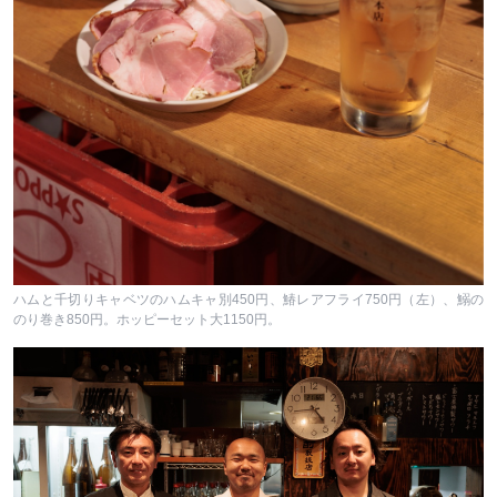
ハムと千切りキャベツのハムキャ別450円、鰆レアフライ750円（左）、鰯の
のり巻き850円。ホッピーセット大1150円。