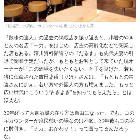
『初場所』の店内。カウンターの右奥には小上がり席。
『散歩の達人』の過去の掲載店を振り返ると、小岩のやき
とんの名店「一力」をはじめ、店主の高齢化などで閉業し
た店もある。深川資料館通りの『だるま』も先代夫妻の引
退で閉業予定だったが、もともとお客として来ていた現オ
ーナーが「この酒場を失いたくない」と手を挙げた。若女
将に任命された吉田吏甫（りほ）さんは、「もともとの常
連さんに加え、若い方や外国人の方も増えました。もっと
広い世代にこういう“古きよき”を知ってもらえたら」とほ
ほえむ。
30年経って大衆酒場の在り方は自由になった。でも、コの
字カウンターが庶民憩いの場なのは不変。30年後もコの字
に肘付き、「ナカ、おかわり！」って言ってるんだろう
な。