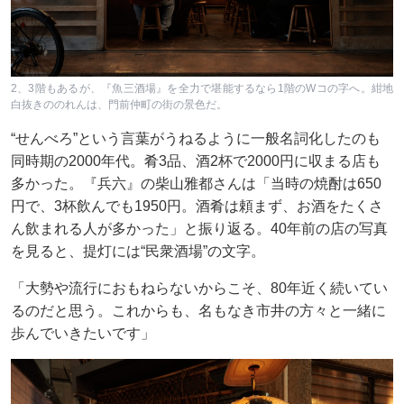
2、3階もあるが、『魚三酒場』を全力で堪能するなら1階のWコの字へ。紺地
白抜きののれんは、門前仲町の街の景色だ。
“せんべろ”という言葉がうねるように一般名詞化したのも
同時期の2000年代。肴3品、酒2杯で2000円に収まる店も
多かった。『兵六』の柴山雅都さんは「当時の焼酎は650
円で、3杯飲んでも1950円。酒肴は頼まず、お酒をたくさ
ん飲まれる人が多かった」と振り返る。40年前の店の写真
を見ると、提灯には“民衆酒場”の文字。
「大勢や流行におもねらないからこそ、80年近く続いてい
るのだと思う。これからも、名もなき市井の方々と一緒に
歩んでいきたいです」