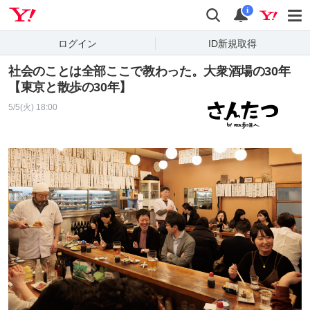
Yahoo! JAPAN
検索
通知
i
ログイン
ID新規取得
社会のことは全部ここで教わった。大衆酒場の30年
【東京と散歩の30年】
5/5(火) 18:00