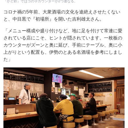
『かど鈴』ではコの字カウンターが2つ連なる。
コロナ禍の5年前、大衆酒場の文化を途絶えさせたくない
と、中目黒で『初場所』を開いた吉利雄太さん。
「メニュー構成や盛り付けなど、地に足を付けて常連に愛
されている店にこそ、ヒントが隠されています。一枚板の
カウンターがズーンと奥に延び、手前にテーブル、奥に小
上がりという配置も、伊勢のとある名酒場を参考にしまし
た」