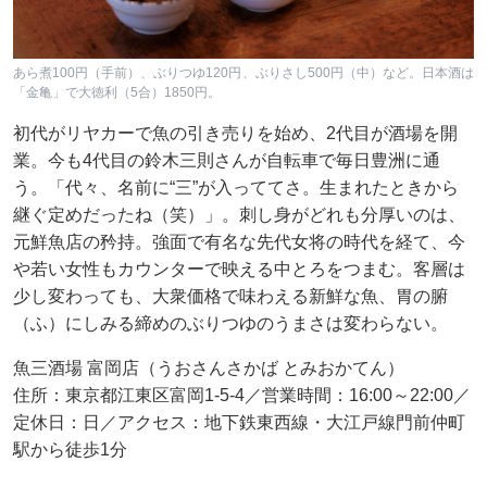
あら煮100円（手前）、ぶりつゆ120円、ぶりさし500円（中）など。日本酒は
「金亀」で大徳利（5合）1850円。
初代がリヤカーで魚の引き売りを始め、2代目が酒場を開
業。今も4代目の鈴木三則さんが自転車で毎日豊洲に通
う。「代々、名前に“三”が入っててさ。生まれたときから
継ぐ定めだったね（笑）」。刺し身がどれも分厚いのは、
元鮮魚店の矜持。強面で有名な先代女将の時代を経て、今
や若い女性もカウンターで映える中とろをつまむ。客層は
少し変わっても、大衆価格で味わえる新鮮な魚、胃の腑
（ふ）にしみる締めのぶりつゆのうまさは変わらない。
魚三酒場 富岡店（うおさんさかば とみおかてん）
住所：東京都江東区富岡1-5-4／営業時間：16:00～22:00／
定休日：日／アクセス：地下鉄東西線・大江戸線門前仲町
駅から徒歩1分