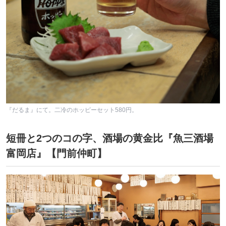
『だるま』にて。二冷のホッピーセット580円。
短冊と2つのコの字、酒場の黄金比『魚三酒場
富岡店』【門前仲町】