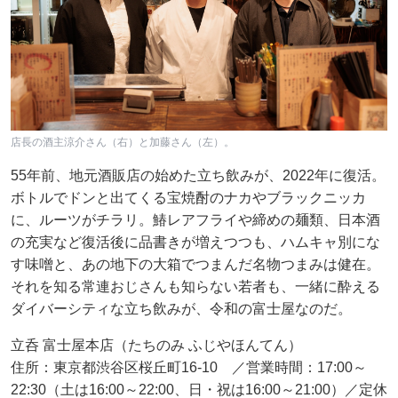
店長の酒主涼介さん（右）と加藤さん（左）。
55年前、地元酒販店の始めた立ち飲みが、2022年に復活。
ボトルでドンと出てくる宝焼酎のナカやブラックニッカ
に、ルーツがチラリ。鰆レアフライや締めの麺類、日本酒
の充実など復活後に品書きが増えつつも、ハムキャ別にな
す味噌と、あの地下の大箱でつまんだ名物つまみは健在。
それを知る常連おじさんも知らない若者も、一緒に酔える
ダイバーシティな立ち飲みが、令和の富士屋なのだ。
立呑 富士屋本店（たちのみ ふじやほんてん）
住所：東京都渋谷区桜丘町16-10 ／営業時間：17:00～
22:30（土は16:00～22:00、日・祝は16:00～21:00）／定休