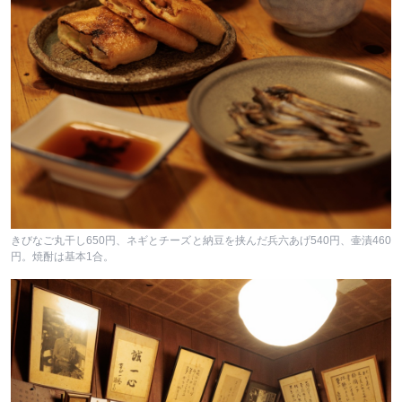
きびなご丸干し650円、ネギとチーズと納豆を挟んだ兵六あげ540円、壷漬460
円。焼酎は基本1合。