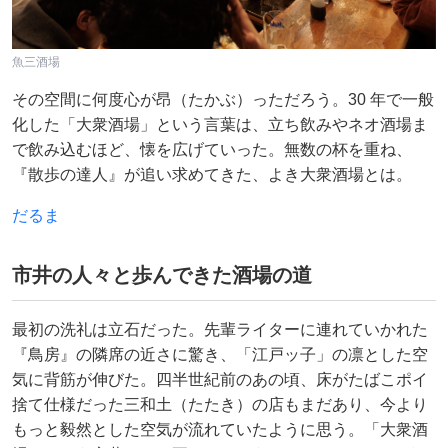
魚三酒場
その空間に何度心が昂（たかぶ）っただろう。30 年で一般
化した「大衆酒場」という言葉は、立ち飲みやネオ酒場ま
で飲み込むほど、懐を広げていった。無数の杯を重ね、
『散歩の達人』が追い求めてきた、よき大衆酒場とは。
だるま
市井の人々と歩んできた酒場の道
最初の洗礼は立石だった。先輩ライターに連れていかれた
『鳥房』の隣席の近さに驚き、「江戸ッ子」の凛とした空
気に背筋が伸びた。四半世紀前のあの頃、床がたばこポイ
捨て仕様だった三和土（たたき）の店もまだあり、今より
もっと毅然とした空気が流れていたように思う。「大衆酒