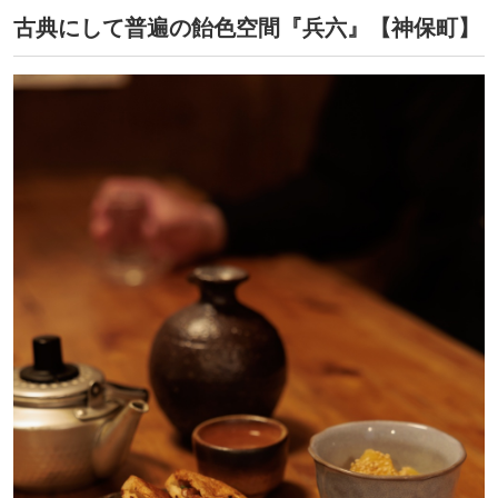
古典にして普遍の飴色空間『兵六』【神保町】