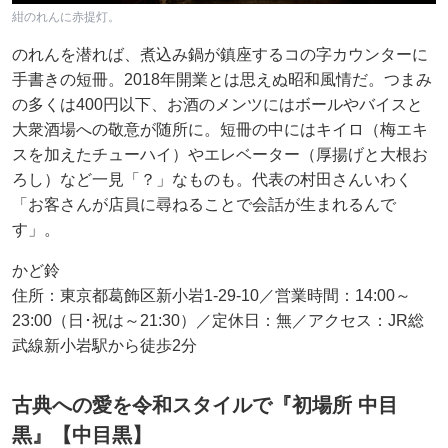
紺のれんに赤提灯。
のれんを潜れば、煮込み鍋が鎮座するコの字カウンターに
手書きの短冊。2018年開業とは思えぬ昭和風情だ。つまみ
の多くは400円以下、お酒のメンツにはボールやバイスと
大衆酒場への敬意が随所に。短冊の中にはキイロ（梅エキ
スを加えたチューハイ）やエレベーター（厚揚げと大根お
ろし）など一見「？」なものも。代表の村田さんいわく
「お客さんが店員に尋ねることで会話が生まれるんで
す」。
かど鈴
住所：東京都葛飾区新小岩1-29-10／営業時間：14:00～
23:00（日･祝は～21:30）／定休日：無／アクセス：JR総
武線新小岩駅から徒歩2分
古典への愛を令和スタイルで『初場所 中目
黒』【中目黒】