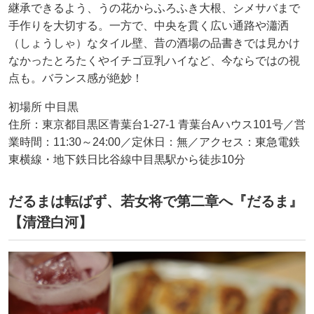
継承できるよう、うの花からふろふき大根、シメサバまで
手作りを大切する。一方で、中央を貫く広い通路や瀟洒
（しょうしゃ）なタイル壁、昔の酒場の品書きでは見かけ
なかったとろたくやイチゴ豆乳ハイなど、今ならではの視
点も。バランス感が絶妙！
初場所 中目黒
住所：東京都目黒区青葉台1-27-1 青葉台Aハウス101号／営
業時間：11:30～24:00／定休日：無／アクセス：東急電鉄
東横線・地下鉄日比谷線中目黒駅から徒歩10分
だるまは転ばず、若女将で第二章へ『だるま』
【清澄白河】