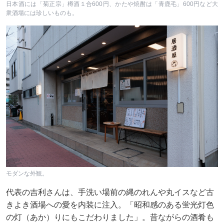
日本酒には「菊正宗」樽酒１合600円、かたや焼酎は「青鹿毛」600円など大
衆酒場には珍しいものも。
モダンな外観。
代表の吉利さんは、手洗い場前の縄のれんや丸イスなど古
きよき酒場への愛を内装に注入。「昭和感のある蛍光灯色
の灯（あか）りにもこだわりました」。昔ながらの酒肴も