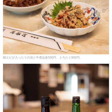
桜エビが入ったうの花と牛煮込各500円、とろたく900円。