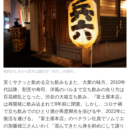
初代のときから巨大な提灯が『兵六』の目印。
安くサクッと飲める立ち飲みもまた、大衆の味方。2010年
代以降、割烹や寿司、洋風のバルまで立ち飲みの在り方は
百花繚乱となった。渋谷の大箱立ち飲み、『富士屋本店』
は再開発に飲み込まれて8年前に閉業。しかし、コロナ禍
で立ち飲みでのひとり酒が再度脚光を浴びる中、2022年に
復活を遂げる。『富士屋本店』のベテラン社員でソムリエ
の加藤雄三さんいわく「混んできたら身を斜めにして譲り