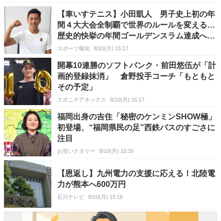
【車いすテニス】小田凱人 男子史上初の年
間４大大会全制覇で世界のルールを変える…
歴史的快挙の年間ゴールデンスラム達成へ公
開練習
スポーツ報知
8/10(月) 15:17
開幕10連勝のソフトバンク・前田悠伍が「計
画的登録抹消」 倉野投手コーチ「もともと
その予定」
スポニチアネックス
8/10(月) 15:17
福岡出身の吉住「秘密のケンミンSHOW極」
初登場、“福岡県民の足”西鉄バスのすごさに
注目
お笑いナタリー
8/10(月) 15:16
【恩返し】九州電力の支援に応える！北陸電
力が熊本へ600万円
石川テレビ
8/10(月) 15:16