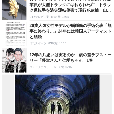
業員が大型トラックにはねられ死亡 トラッ
ク運転手を過失運転傷害で現行犯逮捕 山
梨・甲斐市
UTYテレビ山梨
8/10(月) 15:15
26歳人気女性モデルが脳腫瘍の手術公表「無
事に終わり…」24年には韓国人アーティスト
と結婚
日刊スポーツ
8/10(月) 15:15
12年の片思いは実るのか…歳の差ラブストー
リー「藤堂さんと仁愛ちゃん」1巻
コミックナタリー
8/10(月) 15:15