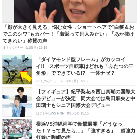
「顔が大きく見える」悩む女性→ショートヘアで“白髪＆お
でこのシワ”もカバー！「若返って別人みたい」「あか抜け
てきれい」称賛の声
オトナンサー
8/10(月) 15:15
「ダイヤモンド型フレーム」がカッコイ
イ!! スポーツ自転車はどれも「ふたつの三
角形」でできている!? 一体ナゼ？
バイクのニュース
8/10(月) 15:15
【フィギュア】紀平梨花＆西山真瑚の国際大
会デビューが決定 同大会では島田麻央と中
田璃士もシニア国際大会デビュー
日テレNEWS NNN
8/10(月) 15:15
横浜VS沖縄尚学で衝撃展開「どうなっ
た！？って見たら…」「強すぎる」 超強力
打線に脱帽の声