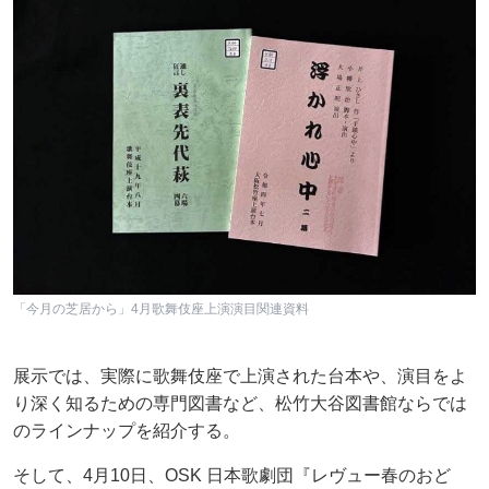
「今月の芝居から」4月歌舞伎座上演演目関連資料
展示では、実際に歌舞伎座で上演された台本や、演目をよ
り深く知るための専門図書など、松竹大谷図書館ならでは
のラインナップを紹介する。
そして、4月10日、OSK 日本歌劇団『レヴュー春のおど