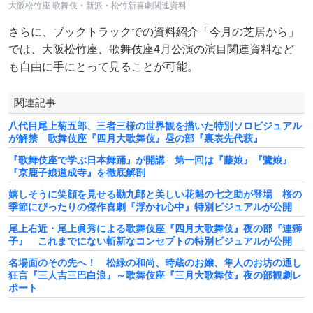
大阪松竹座 歌舞伎・新派・松竹新喜劇関連資料
さらに、ブックトラックでの資料紹介「今月の芝居から」
では、大阪松竹座、歌舞伎座4月公演の演目関連資料など
も自由に手にとって見ることが可能。
関連記事
八代目尾上菊五郎、三者三様の世界観を描いた特別ソロビジュアル
が解禁 歌舞伎座『四月大歌舞伎』昼の部『裏表先代萩』
『歌舞伎座で学ぶ日本舞踊』が開講 第一回は『藤娘』『鷺娘』
『京鹿子娘道成寺』を徹底解剖
嬉しそうに笑顔を見せる勘九郎と美しい花魁の七之助が登場 桜の
季節にぴったりの傑作喜劇『浮かれ心中』特別ビジュアルが公開
尾上右近・尾上眞秀による歌舞伎座『四月大歌舞伎』夜の部『連獅
子』 これまでにない斬新なコンセプトの特別ビジュアルが公開
名場面のその先へ！ 松緑の和尚、時蔵のお嬢、隼人のお坊の通し
狂言『三人吉三巴白浪』～歌舞伎座『三月大歌舞伎』夜の部観劇レ
ポート