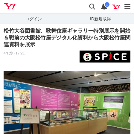
Yahoo! JAPAN
検索
通知
i
ログイン
ID新規取得
松竹大谷図書館、歌舞伎座ギャラリー特別展示を開始
＆戦前の大阪松竹座デジタル化資料から大阪松竹座関
連資料を展示
4/1(水) 17:21