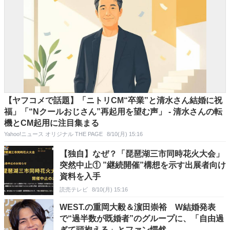
【ヤフコメで話題】「ニトリCM“卒業”と清水さん結婚に祝
福」「“Nクールおじさん”再起用を望む声」 - 清水さんの転
機とCM起用に注目集まる
Yahoo!ニュース オリジナル THE PAGE
8/10(月) 15:16
【独自】なぜ？「琵琶湖三市同時花火大会」
突然中止① ”継続開催”構想を示す出展者向け
資料を入手
読売テレビ
8/10(月) 15:16
WEST.の重岡大毅＆濵田崇裕 W結婚発表
で“過半数が既婚者”のグループに、「自由過
ぎて頭抱える」とファン愕然