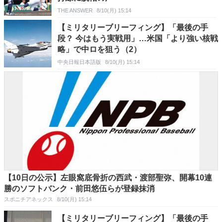
THE ANSWER
8/10(月) 15:14
【ミリタリーブリーフィング】「最後の手
段？ 今はもう実戦用」…米国「より強い核戦
略」で中ロを狙う（2）
中央日報日本語版
8/10(月) 15:14
【10日の公示】左眼窩底骨折の西武・渡部聖弥、開幕10連
勝のソフトバンク・前田悠伍らが登録抹消
スポニチアネックス
8/10(月) 15:14
【ミリタリーブリーフィング】「最後の手