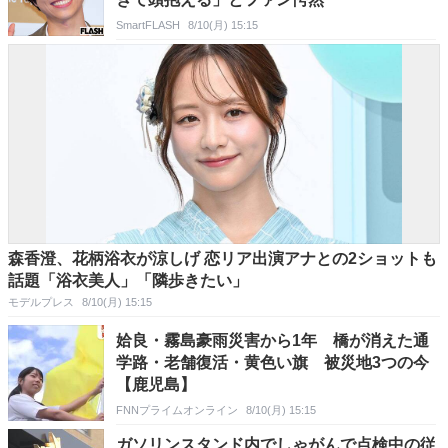
SmartFLASH
8/10(月) 15:15
森香澄、花柄浴衣が涼しげ 恋リア出演アナとの2ショットも
話題「浴衣美人」「隣歩きたい」
モデルプレス
8/10(月) 15:15
姶良・霧島豪雨災害から1年 橋が消えた通
学路・老舗復活・黄色い旗 被災地3つの今
【鹿児島】
FNNプライムオンライン
8/10(月) 15:15
ガソリンスタンド内でしゃがんで点検中の従