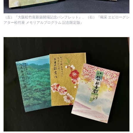
（左）『大阪松竹座新築開場記念パンフレット』、（右）『喝采 エピローグシ
アター松竹座 メモリアルプログラム 記念限定版』