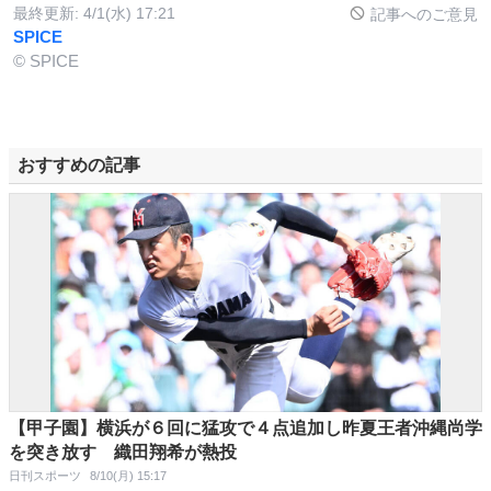
最終更新:
4/1(水) 17:21
記事へのご意見
SPICE
© SPICE
おすすめの記事
【甲子園】横浜が６回に猛攻で４点追加し昨夏王者沖縄尚学
を突き放す 織田翔希が熱投
日刊スポーツ
8/10(月) 15:17