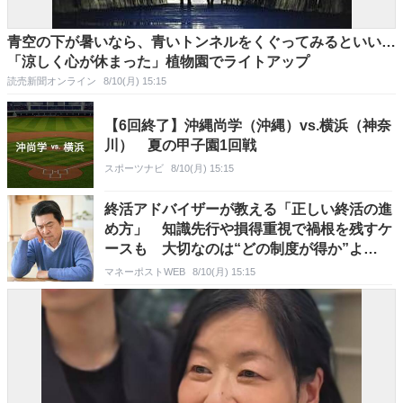
青空の下が暑いなら、青いトンネルをくぐってみるといい…
「涼しく心が休まった」植物園でライトアップ
読売新聞オンライン
8/10(月) 15:15
【6回終了】沖縄尚学（沖縄）vs.横浜（神奈
川） 夏の甲子園1回戦
スポーツナビ
8/10(月) 15:15
終活アドバイザーが教える「正しい終活の進
め方」 知識先行や損得重視で禍根を残すケ
ースも 大切なのは“どの制度が得か”よ
り“あなたは何がしたいか”
マネーポストWEB
8/10(月) 15:15