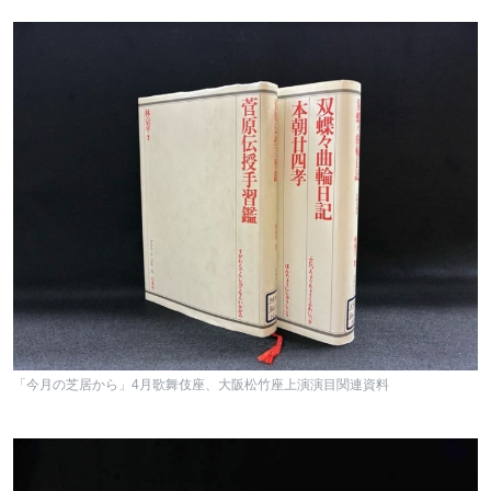
「今月の芝居から」4月歌舞伎座、大阪松竹座上演演目関連資料