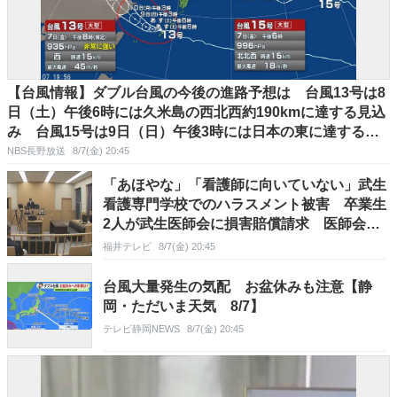
【台風情報】ダブル台風の今後の進路予想は 台風13号は8
日（土）午後6時には久米島の西北西約190kmに達する見込
み 台風15号は9日（日）午後3時には日本の東に達する見
通し
NBS長野放送
8/7(金) 20:45
「あほやな」「看護師に向いていない」武生
看護専門学校でのハラスメント被害 卒業生
2人が武生医師会に損害賠償請求 医師会は
争う姿勢
福井テレビ
8/7(金) 20:45
台風大量発生の気配 お盆休みも注意【静
岡・ただいま天気 8/7】
テレビ静岡NEWS
8/7(金) 20:45