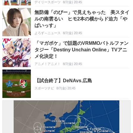
デイリースポーツ
8/7(金) 20:45
無防備「のびー」で見えちゃった 美スタイ
ルの南雲るい ヒモ2本の横からド迫力「や
ばいっす」
よろず～ニュース
8/7(金) 20:45
「マガポケ」で話題のVRMMOバトルファン
タジー「Destiny Unchain Online」TVアニ
メ化決定！
アニメ！アニメ！
8/7(金) 20:45
【試合終了】DeNAvs.広島
スポーツナビ
8/7(金) 20:45