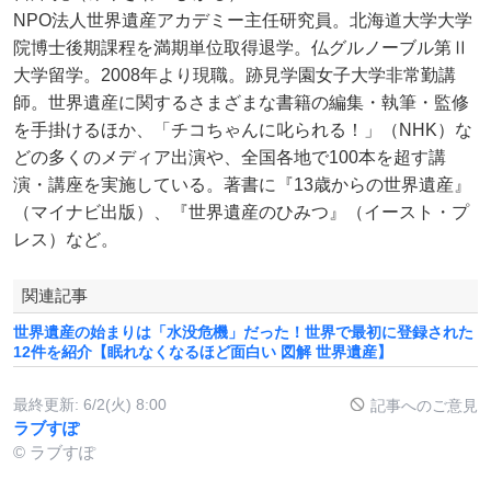
NPO法人世界遺産アカデミー主任研究員。北海道大学大学
院博士後期課程を満期単位取得退学。仏グルノーブル第Ⅱ
大学留学。2008年より現職。跡見学園女子大学非常勤講
師。世界遺産に関するさまざまな書籍の編集・執筆・監修
を手掛けるほか、「チコちゃんに叱られる！」（NHK）な
どの多くのメディア出演や、全国各地で100本を超す講
演・講座を実施している。著書に『13歳からの世界遺産』
（マイナビ出版）、『世界遺産のひみつ』（イースト・プ
レス）など。
関連記事
世界遺産の始まりは「水没危機」だった！世界で最初に登録された
12件を紹介【眠れなくなるほど面白い 図解 世界遺産】
最終更新:
6/2(火) 8:00
記事へのご意見
ラブすぽ
© ラブすぽ