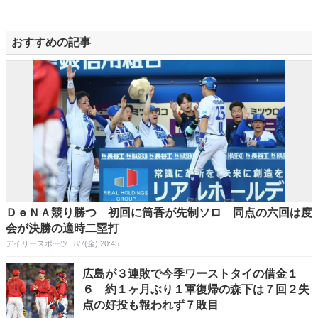
おすすめの記事
ＤｅＮＡ競り勝つ 初回に筒香が先制ソロ 同点の六回は度
会が決勝の適時二塁打
デイリースポーツ
8/7(金) 20:45
広島が３連敗で今季ワーストタイの借金１
６ 約１ヶ月ぶり１軍復帰の森下は７回２失
点の好投も報われず７敗目