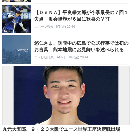
【ＤｅＮＡ】平良拳太郎が今季最長の７回１
失点 度会隆輝が６回に歓喜のＶ打
スポーツ報知
8/7(金) 20:44
悠仁さま、訪問中の広島で公式行事では初の
お言葉 熊本地震にお見舞いを述べられる
テレビ朝日系（ANN）
8/7(金) 20:44
丸元大五郎、９・２３大阪でユース世界王座決定戦出場