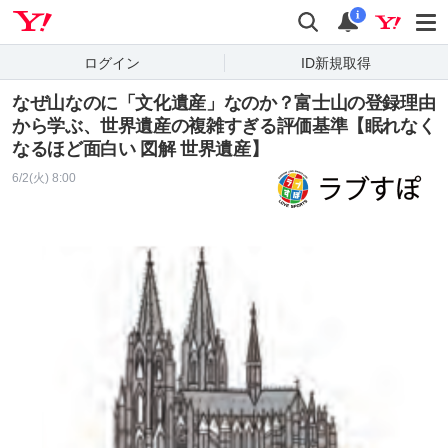
Yahoo! JAPAN
検索
通知
i
ログイン
ID新規取得
なぜ山なのに「文化遺産」なのか？富士山の登録理由
から学ぶ、世界遺産の複雑すぎる評価基準【眠れなく
なるほど面白い 図解 世界遺産】
6/2(火) 8:00