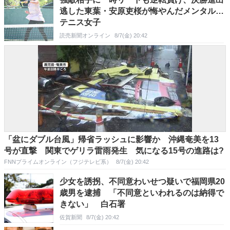
逃した東葉・安原吏桜が悔やんだメンタル…
テニス女子
読売新聞オンライン
8/7(金) 20:42
「盆にダブル台風」帰省ラッシュに影響か 沖縄奄美を13
号が直撃 関東でゲリラ雷雨発生 気になる15号の進路は?
FNNプライムオンライン（フジテレビ系）
8/7(金) 20:42
少女を誘拐、不同意わいせつ疑いで福岡県20
歳男を逮捕 「不同意といわれるのは納得で
きない」 白石署
佐賀新聞
8/7(金) 20:42