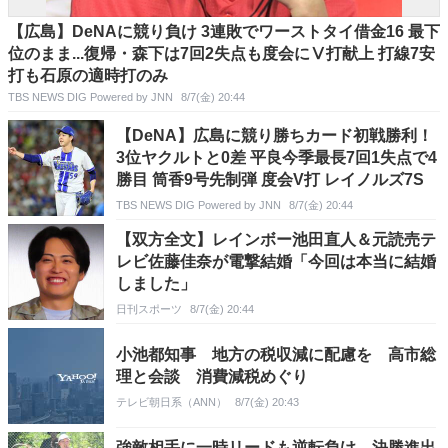
【広島】DeNAに競り負け 3連敗でワーストタイ借金16 最下
位のまま...復帰・森下は7回2失点も度会にⅤ打献上 打線7安
打も石原の適時打のみ
TBS NEWS DIG Powered by JNN
8/7(金) 20:44
【DeNA】広島に競り勝ちカード初戦勝利！
3位ヤクルトと0差 平良今季最長7回1失点で4
勝目 筒香9号先制弾 度会V打 レイノルズ7S
TBS NEWS DIG Powered by JNN
8/7(金) 20:44
【双方全文】レインボー池田直人＆元読売テ
レビ佐藤佳奈が電撃結婚「今回は本当に結婚
しました」
日刊スポーツ
8/7(金) 20:44
小池都知事 地方の税収減に配慮を 高市総
理と会談 消費減税めぐり
テレビ朝日系（ANN）
8/7(金) 20:43
強敵相手に一時リードも逆転負け、決勝進出