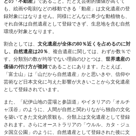
どの「不動産」
であること。たとえ芸術的価値が高くて
も、絵画や彫刻などの移動できる「動産」は文化遺産の登
録対象にはなりません。同様にどんなに希少な動植物も、
それ自体は自然遺産として登録できず、生息地を含む自然
環境が対象となります。
割合としては、
文化遺産が全体の80％近くを占めるのに対
し、自然遺産は20％
、複合遺産に関しては、わずか数％で
す。分類別の数が均等でない理由のひとつは、
世界遺産の
価値の付け方が複雑
であることにあります。たとえば、
「富士山」は「山だから自然遺産」かと思いきや、信仰や
芸術など日本文化に与えた影響が大きいことから文化遺産
として登録されています。
また、「紀伊山地の霊場と参詣道」やイタリアの「オルチ
ャ渓谷」のように、人間が自然と関わりながら独自の文化
を築いてきた文化的景観も、分類上は文化遺産として登録
されます。さらにオーストラリアの「ウルル、カタ・ジュ
タ国立公園」のように、自然遺産として登録された後に文