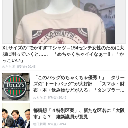
XLサイズの“でかすぎ”Tシャツ→154センチ女性のために大
胆に削っていくと…… 「めちゃくちゃイイなぁー!!」「か
っこいい」
ねとらぼ
8/7(金) 20:45
「このバッグめちゃくちゃ優秀！」 タリー
ズの“トートバッグ”が大好評 「スマホ・財
布・本・飲み物などが入る」「タンブラー入
れられるポケットもある」
ねとらぼ
8/7(金) 20:45
都構想「４特別区案」、新たな区名に「大阪
市」も？ 維新議員が意見
朝日新聞
8/7(金) 20:44