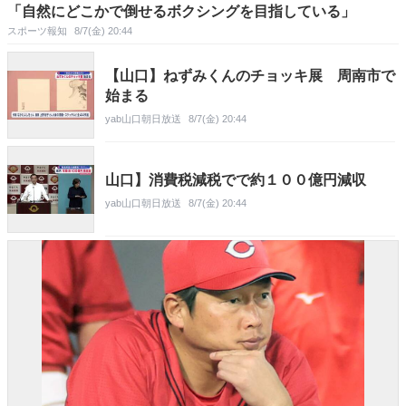
「自然にどこかで倒せるボクシングを目指している」
スポーツ報知
8/7(金) 20:44
【山口】ねずみくんのチョッキ展 周南市で
始まる
yab山口朝日放送
8/7(金) 20:44
山口】消費税減税でで約１００億円減収
yab山口朝日放送
8/7(金) 20:44