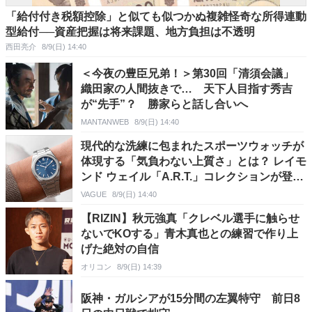
「給付付き税額控除」と似ても似つかぬ複雑怪奇な所得連動
型給付──資産把握は将来課題、地方負担は不透明
西田亮介
8/9(日) 14:40
＜今夜の豊臣兄弟！＞第30回「清須会議」
織田家の人間抜きで… 天下人目指す秀吉
が“先手”？ 勝家らと話し合いへ
MANTANWEB
8/9(日) 14:40
現代的な洗練に包まれたスポーツウォッチが
体現する「気負わない上質さ」とは？ レイモ
ンド ウェイル「A.R.T.」コレクションが登
場！
VAGUE
8/9(日) 14:40
【RIZIN】秋元強真「クレベル選手に触らせ
ないでKOする」青木真也との練習で作り上
げた絶対の自信
オリコン
8/9(日) 14:39
阪神・ガルシアが15分間の左翼特守 前日8