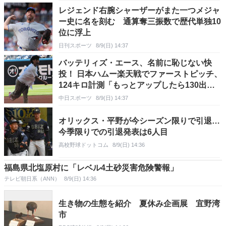
レジェンド右腕シャーザーがまた一つメジャ
ー史に名を刻む 通算奪三振数で歴代単独10
位に浮上
日刊スポーツ
8/9(日) 14:37
バッテリィズ・エース、名前に恥じない快
投！ 日本ハムー楽天戦でファーストピッチ、
124キロ計測「もっとアップしたら130出た
かも」
中日スポーツ
8/9(日) 14:37
オリックス・平野が今シーズン限りで引退…
今季限りでの引退発表は6人目
高校野球ドットコム
8/9(日) 14:36
福島県北塩原村に「レベル4土砂災害危険警報」
テレビ朝日系（ANN）
8/9(日) 14:36
生き物の生態を紹介 夏休み企画展 宜野湾
市