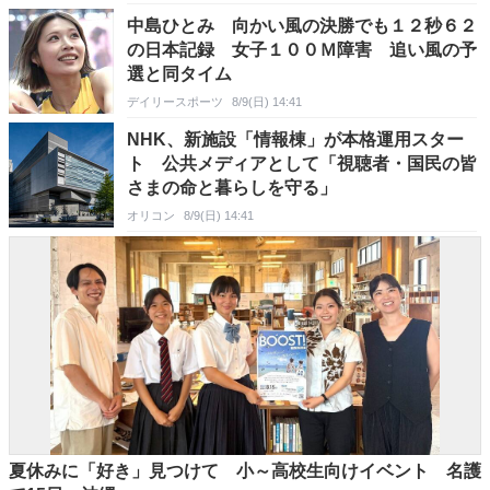
中島ひとみ 向かい風の決勝でも１２秒６２
の日本記録 女子１００Ｍ障害 追い風の予
選と同タイム
デイリースポーツ
8/9(日) 14:41
NHK、新施設「情報棟」が本格運用スター
ト 公共メディアとして「視聴者・国民の皆
さまの命と暮らしを守る」
オリコン
8/9(日) 14:41
夏休みに「好き」見つけて 小～高校生向けイベント 名護