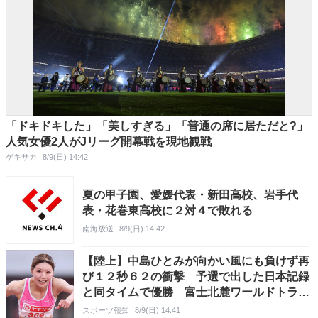
「ドキドキした」「美しすぎる」「普通の席に居ただと?」
人気女優2人がJリーグ開幕戦を現地観戦
ゲキサカ
8/9(日) 14:42
夏の甲子園、愛媛代表・新田高校、岩手代
表・花巻東高校に２対４で敗れる
南海放送
8/9(日) 14:42
【陸上】中島ひとみが向かい風にも負けず再
び１２秒６２の衝撃 予選で出した日本記録
と同タイムで優勝 富士北麓ワールドトライ
アル
スポーツ報知
8/9(日) 14:41