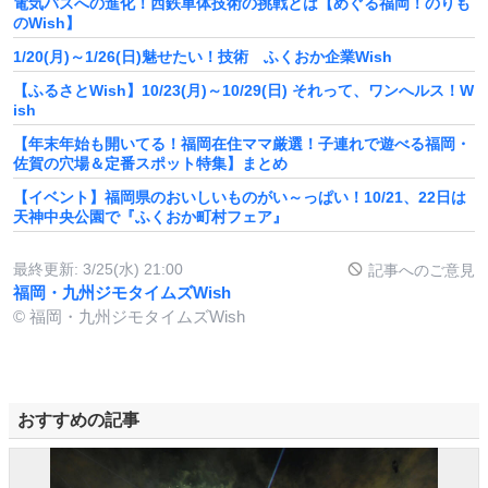
電気バスへの進化！西鉄車体技術の挑戦とは【めぐる福岡！のりも
のWish】
1/20(月)～1/26(日)魅せたい！技術 ふくおか企業Wish
【ふるさとWish】10/23(月)～10/29(日) それって、ワンへルス！W
ish
【年末年始も開いてる！福岡在住ママ厳選！子連れで遊べる福岡・
佐賀の穴場＆定番スポット特集】まとめ
【イベント】福岡県のおいしいものがい～っぱい！10/21、22日は
天神中央公園で『ふくおか町村フェア』
最終更新:
3/25(水) 21:00
記事へのご意見
福岡・九州ジモタイムズWish
© 福岡・九州ジモタイムズWish
おすすめの記事