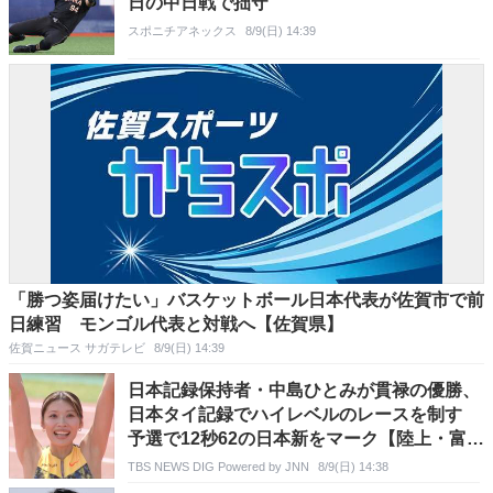
日の中日戦で拙守
スポニチアネックス
8/9(日) 14:39
「勝つ姿届けたい」バスケットボール日本代表が佐賀市で前
日練習 モンゴル代表と対戦へ【佐賀県】
佐賀ニュース サガテレビ
8/9(日) 14:39
日本記録保持者・中島ひとみが貫禄の優勝、
日本タイ記録でハイレベルのレースを制す
予選で12秒62の日本新をマーク【陸上・富士
北麓ワールドトライアル】
TBS NEWS DIG Powered by JNN
8/9(日) 14:38