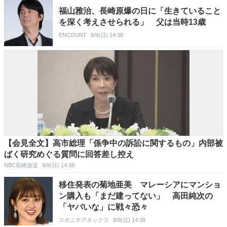
福山雅治、長崎原爆の日に「生きていること
を深く考えさせられる」 父は当時13歳
ENCOUNT
8/9(日) 14:38
【会見全文】高市総理「係争中の訴訟に関するもの」内部被
ばく研究めぐる質問に回答差し控え
NBC長崎放送
8/9(日) 14:38
移住発表の菊地亜美 マレーシアにマンショ
ン購入も「まだ建ってない」 高田純次の
「ヤバいな」に戦々恐々
スポニチアネックス
8/9(日) 14:38