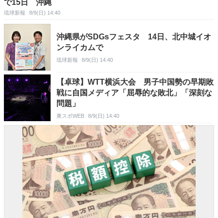
で15日 沖縄
琉球新報
8/9(日) 14:40
沖縄県がSDGsフェスタ 14日、北中城イオ
ンライカムで
琉球新報
8/9(日) 14:40
【卓球】WTT横浜大会 男子中国勢の早期敗
戦に自国メディア「屈辱的な敗北」「深刻な
問題」
東スポWEB
8/9(日) 14:40