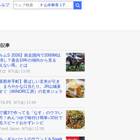
ヘルプ
山本舞香 1子出産
検索
着記事
ルムS 2026】前走国内で2000М以
消し？過去10年の傾向から見る
えない馬」とは
すぽ
8/7(金) 13:00
喜郡井手町】香ばしい玄米が引き
、まろやかな口当たり。JR山城多
すぐ［MINORI工房］の玄米ジェラ
TOLIFE
8/7(金) 12:48
で週3で作ってる「なす」のウマい
方！めんつゆで味付け簡単♪10分で
るスピードおかずレシピ
Feed Japan
8/7(金) 12:39
ル・ギルバートのサウンドをSpark