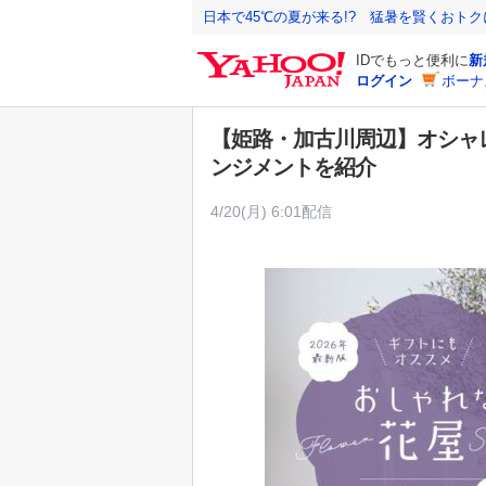
Y
日本で45℃の夏が来る!? 猛暑を賢くおト
a
IDでもっと便利に
新
h
ログイン
ボーナ
o
o
【姫路・加古川周辺】オシャ
!
ンジメントを紹介
J
A
4/20(月) 6:01配信
P
A
N