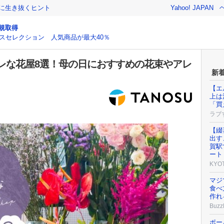
クに生き抜くヒント
Yahoo! JAPAN
規取得
スセレクション 人気商品が最大40％
レな花屋8選！母の日におすすめの花束やアレ
新
【エ
上は
「買
ラブ
【綴
出す
賀駅
ート
KYO
マジ
食べ
作れ
Buzz
ポー