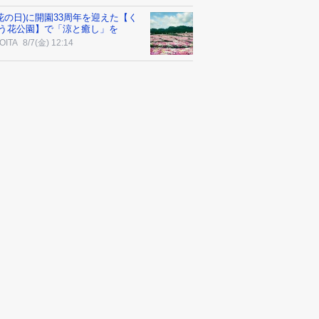
7(花の日)に開園33周年を迎えた【く
う花公園】で「涼と癒し」を
OITA
8/7(金) 12:14