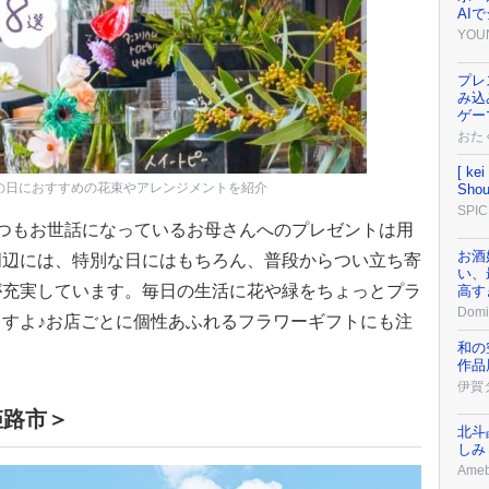
AI
YOU
プレ
み込
ゲー
おた
[ k
の日におすすめの花束やアレンジメントを紹介
Shou
SPIC
日。いつもお世話になっているお母さんへのプレゼントは用
お酒
周辺には、特別な日にはもちろん、普段からつい立ち寄
い、
が充実しています。毎日の生活に花や緑をちょっとプラ
高す
Domi
すよ♪お店ごとに個性あふれるフラワーギフトにも注
和の
作品
伊賀
姫路市＞
北斗
しみ
Ame