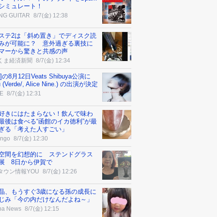
でシミュレート！
NG GUITAR
8/7(金) 12:38
ステ2は「斜め置き」でディスク読
みが可能に？ 意外過ぎる裏技に
マーから驚きと共感の声
くま経済新聞
8/7(金) 12:34
ei ]の8月12日Veats Shibuya公演に
 (Verde/, Alice Nine.) の出演が決定
E
8/7(金) 12:31
好きにはたまらない！飲んで味わ
最後は食べる“函館のイカ徳利”が最
ぎる「考えた人すごい」
ngo
8/7(金) 12:30
空間を幻想的に ステンドグラス
展 8日から伊賀で
タウン情報YOU
8/7(金) 12:26
晶、もうすぐ3歳になる孫の成長に
じみ「今の内だけなんだよね～」
ba News
8/7(金) 12:15