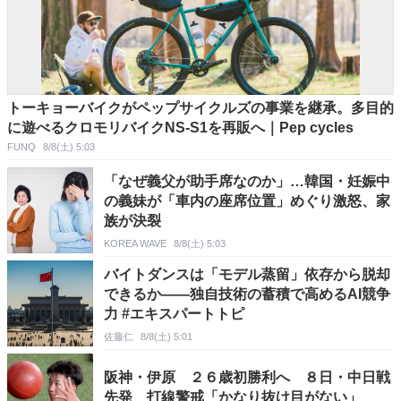
トーキョーバイクがペップサイクルズの事業を継承。多目的
に遊べるクロモリバイクNS-S1を再販へ｜Pep cycles
FUNQ
8/8(土) 5:03
「なぜ義父が助手席なのか」…韓国・妊娠中
の義妹が「車内の座席位置」めぐり激怒、家
族が決裂
KOREA WAVE
8/8(土) 5:03
バイトダンスは「モデル蒸留」依存から脱却
できるか――独自技術の蓄積で高めるAI競争
力 #エキスパートトピ
佐藤仁
8/8(土) 5:01
阪神・伊原 ２６歳初勝利へ ８日・中日戦
先発 打線警戒「かなり抜け目がない」