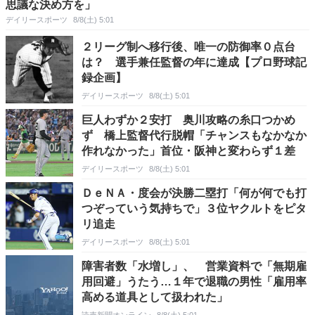
思議な決め方を」
デイリースポーツ
8/8(土) 5:01
２リーグ制へ移行後、唯一の防御率０点台
は？ 選手兼任監督の年に達成【プロ野球記
録企画】
デイリースポーツ
8/8(土) 5:01
巨人わずか２安打 奥川攻略の糸口つかめ
ず 橋上監督代行脱帽「チャンスもなかなか
作れなかった」首位・阪神と変わらず１差
デイリースポーツ
8/8(土) 5:01
ＤｅＮＡ・度会が決勝二塁打「何が何でも打
つぞっていう気持ちで」３位ヤクルトをピタ
リ追走
デイリースポーツ
8/8(土) 5:01
障害者数「水増し」、 営業資料で「無期雇
用回避」うたう…１年で退職の男性「雇用率
高める道具として扱われた」
読売新聞オンライン
8/8(土) 5:01