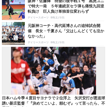
阪神・佐藤輝 待望の後半戦１号 黒虎ユニ
で特大一発 ５年連続京セラ弾も痛恨九回逆
転負け 巨人負け単独首位変わらず
デイリースポーツ
8/8(土) 5:01
元阪神コーチ・高代延博さんの追悼試合開
催 長女・千夏さん「父はしんどくても泣か
なかった」
デイリースポーツ
8/8(土) 5:01
日本ハム今季４度目サヨナラで２位浮上 矢沢安打が悪送球
誘い新庄監督「『決めてこいよ、頼むぞ』って言ったら、不