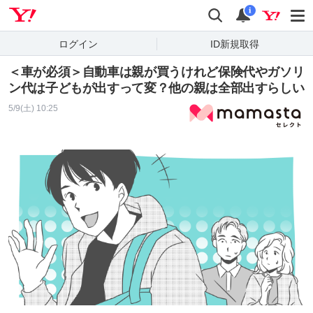
Yahoo! JAPAN
検索
通知
i
ログイン
ID新規取得
＜車が必須＞自動車は親が買うけれど保険代やガソリ
ン代は子どもが出すって変？他の親は全部出すらしい
5/9(土) 10:25