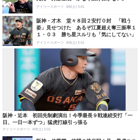
デイリースポーツ
8/8(土) 5:01
阪神・才木 堂々８回２安打０封 「戦う
姿」見せつけた あるぞ江夏超え奪三振率１
１・０３ 勝ち星スルリも「気にしてない」
デイリースポーツ
8/8(土) 5:01
阪神・近本 初回先制劇演出！今季最長９戦連続安打「一
日、一日一本ずつ」猛虎打線引っ張る
デイリースポーツ
8/8(土) 5:01