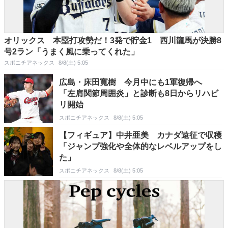
オリックス 本塁打攻勢だ！3発で貯金1 西川龍馬が決勝8
号2ラン「うまく風に乗ってくれた」
スポニチアネックス
8/8(土) 5:05
広島・床田寬樹 今月中にも1軍復帰へ
「左肩関節周囲炎」と診断も8日からリハビ
リ開始
スポニチアネックス
8/8(土) 5:05
【フィギュア】中井亜美 カナダ遠征で収穫
「ジャンプ強化や全体的なレベルアップをし
た」
スポニチアネックス
8/8(土) 5:05