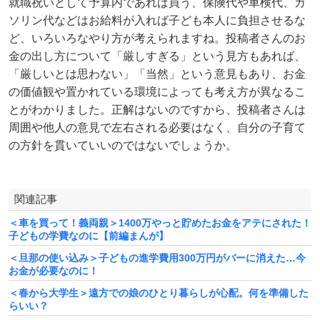
就職祝いとして予算内であれば買う、保険代や車検代、ガ
ソリン代などはお給料が入れば子ども本人に負担させるな
ど、いろいろなやり方が考えられますね。投稿者さんのお
金の出し方について「厳しすぎる」という見方もあれば、
「厳しいとは思わない」「当然」という意見もあり、お金
の価値観や置かれている環境によっても考え方が異なるこ
とがわかりました。正解はないのですから、投稿者さんは
周囲や他人の意見で左右される必要はなく、自分の子育て
の方針を貫いていいのではないでしょうか。
関連記事
＜車を買って！義両親＞1400万やっと貯めたお金をアテにされた！
子どもの学費なのに【前編まんが】
＜旦那の使い込み＞子どもの進学費用300万円がバーに消えた…今
お金が必要なのに！
＜春から大学生＞遠方での娘のひとり暮らしが心配。何を準備した
らいい？