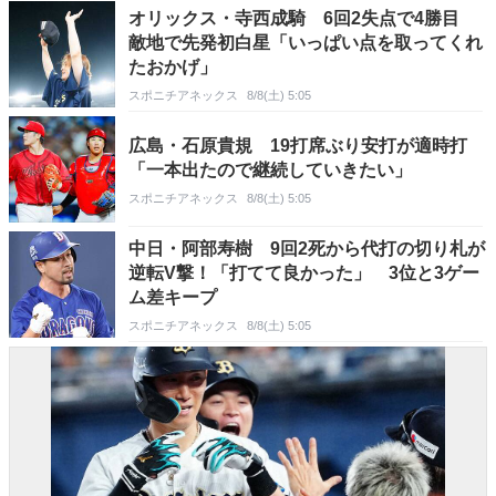
オリックス・寺西成騎 6回2失点で4勝目
敵地で先発初白星「いっぱい点を取ってくれ
たおかげ」
スポニチアネックス
8/8(土) 5:05
広島・石原貴規 19打席ぶり安打が適時打
「一本出たので継続していきたい」
スポニチアネックス
8/8(土) 5:05
中日・阿部寿樹 9回2死から代打の切り札が
逆転V撃！「打てて良かった」 3位と3ゲー
ム差キープ
スポニチアネックス
8/8(土) 5:05