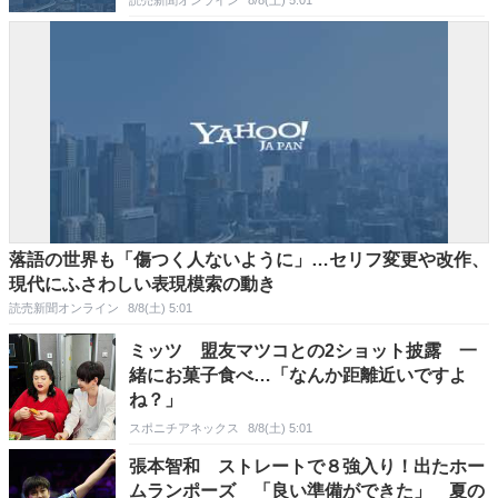
落語の世界も「傷つく人ないように」…セリフ変更や改作、
現代にふさわしい表現模索の動き
読売新聞オンライン
8/8(土) 5:01
ミッツ 盟友マツコとの2ショット披露 一
緒にお菓子食べ…「なんか距離近いですよ
ね？」
スポニチアネックス
8/8(土) 5:01
張本智和 ストレートで８強入り！出たホー
ムランポーズ 「良い準備ができた」 夏の