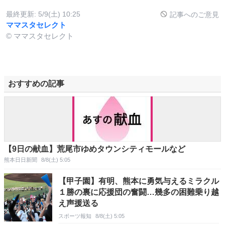
最終更新:
5/9(土) 10:25
記事へのご意見
ママスタセレクト
© ママスタセレクト
おすすめの記事
【9日の献血】荒尾市ゆめタウンシティモールなど
熊本日日新聞
8/8(土) 5:05
【甲子園】有明、熊本に勇気与えるミラクル
１勝の裏に応援団の奮闘…幾多の困難乗り越
え声援送る
スポーツ報知
8/8(土) 5:05