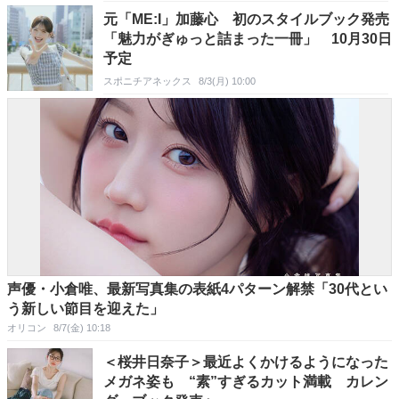
元「ME:I」加藤心 初のスタイルブック発売
「魅力がぎゅっと詰まった一冊」 10月30日
予定
スポニチアネックス
8/3(月) 10:00
声優・小倉唯、最新写真集の表紙4パターン解禁「30代とい
う新しい節目を迎えた」
オリコン
8/7(金) 10:18
＜桜井日奈子＞最近よくかけるようになった
メガネ姿も “素”すぎるカット満載 カレン