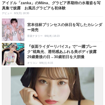
アイドル「zanka」のMiina、グラビア界期待の水着姿を写
真集で披露 お風呂グラビアも初体験
デビュー
8/3(月) 18:30
宮本佳林プリンセスの休日を写したカレンダ
ー発売
音楽ナタリー
8/6(木) 18:23
『仮面ライダーリバイス』で“一躍ブレー
ク”椛島光、透明感あふれる美ボディ披露
29歳最後の日→30歳初日を大胆撮
オリコン
8/8(土) 6:15