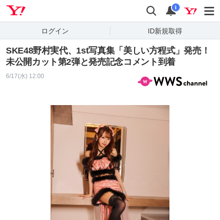
Yahoo! JAPAN
検索
通知
i
ログイン
ID新規取得
SKE48野村実代、1st写真集「美しい方程式」発売！
未公開カット第2弾と発売記念コメント到着
6/17(水) 12:00