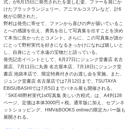
式」が6月15日に発売されたを楽しむ姿、ファーを肩にか
けたブラックランジェリー、アニマルコスプレなど、計6
枚が公開された。
野村は発売に寄せて、ファンから喜びの声が届いているこ
とへの感謝を伝え、勇気を出して写真集を出すことを決め
て本当に良かったとコメント。さらに、この写真集が誰か
にとって野村実代を好きになるきっかけになれば嬉しいと
し、自身にとって永遠の宝物だと語っている。
発売記念イベントとして、6月27日にジュンク堂書店 名古
屋店、7月11日に丸善 名古屋本店、7月18日にジュンク堂
書店 池袋本店で、限定特典付きのお渡し会を実施。また、
ジュンク堂書店 名古屋店では7月12日まで、TSUTAYA
EBISUBASHIでは7月5日までパネル展も開催される。
「SKE48野村実代1st写真集 美しい方程式」は、A4判128
ページ、定価は本体3000円＋税。通常版に加え、セブンネ
ットショッピング、HMV&BOOKS onlineの限定カバー版も
展開される。