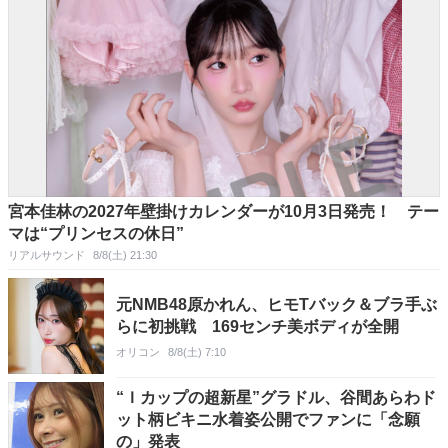
宮本佳林の2027年壁掛けカレンダーが10月3日発売！ テー
マは“プリンセスの休日”
リアルサウンド
8/8(土) 21:30
元NMB48原かれん、ヒモTバック＆ブラ手ぶ
らに初挑戦 169センチ美ボディが全開
オリコン
8/8(土) 7:10
“Ｉカップの超新星”グラドル、谷間あらわド
ット柄ビキニ水着姿公開でファンに「念願
の」発表