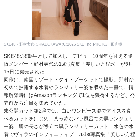
SKE48・野村実代(C)KADOKAWA (C)2026 SKE, Inc. PHOTO/下田直樹
SKE48の8期生として加入し、デビュー10周年を迎える選
抜メンバー・野村実代の1st写真集「美しい方程式」が6月
15日に発売された。
同作は、南国リゾート・タイ・プーケットで撮影。野村が
初めて披露する水着やランジェリー姿を収めた一冊で、情
報解禁時にはAmazonランキングで1位を獲得するなど、発
売前から注目を集めていた。
未公開カット第2弾では、白いワンピース姿でアイスを食
べるカットをはじめ、真っ赤なバラ風呂での黒ランジェリ
ー姿、脚の長さが際立つ黒ランジェリーカット、水色の水
着でヴィラのインフィニティプール1st写真集「美しい方程