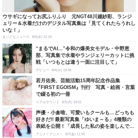
ウサギになってお尻ふりふり 元NGT48川越紗彩、ランジ
ェリー＆水着だけのデジタル写真集は「見てくれたらうれし
いな！」
まいどなニュース
8/5(水) 21:20
“まるでAI…”令和の爆美女モデル・中野恵
那、写真集で水着やランジェリーカットに挑
戦「いつもとは違う一面に注目して」
デビュー
8/4(火) 18:46
若月佑美、芸能活動15周年記念作品集
『FIRST EGOISM』刊行 写真・絵画・言葉
で綴る初の一冊
リアルサウンド
8/3(月) 18:01
声優・小倉唯、可愛いもクールも…どっちも
好きだ!! 最新写真集「ゆいま～る」4種類の
表紙を公開！「成長した私の姿を楽しんでい
ただけたら」
アニメ！アニメ！
8/7(金) 11:55