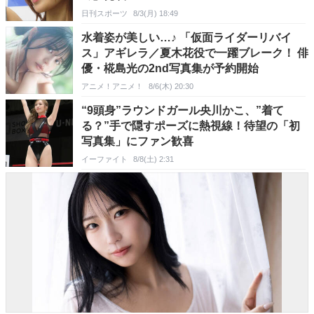
日刊スポーツ
8/3(月) 18:49
水着姿が美しい…♪ 「仮面ライダーリバイ
ス」アギレラ／夏木花役で一躍ブレーク！ 俳
優・椛島光の2nd写真集が予約開始
アニメ！アニメ！
8/6(木) 20:30
“9頭身”ラウンドガール央川かこ、”着て
る？”手で隠すポーズに熱視線！待望の「初
写真集」にファン歓喜
イーファイト
8/8(土) 2:31