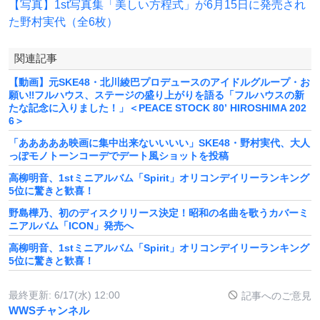
【写真】1st写真集「美しい方程式」が6月15日に発売され
た野村実代（全6枚）
関連記事
【動画】元SKE48・北川綾巴プロデュースのアイドルグループ・お
願い‼︎フルハウス、ステージの盛り上がりを語る「フルハウスの新
たな記念に入りました！」＜PEACE STOCK 80ʼ HIROSHIMA 202
6＞
「あああああ映画に集中出来ないいいい」SKE48・野村実代、大人
っぽモノトーンコーデでデート風ショットを投稿
高柳明音、1stミニアルバム「Spirit」オリコンデイリーランキング
5位に驚きと歓喜！
野島樺乃、初のディスクリリース決定！昭和の名曲を歌うカバーミ
ニアルバム「ICON」発売へ
高柳明音、1stミニアルバム「Spirit」オリコンデイリーランキング
5位に驚きと歓喜！
最終更新:
6/17(水) 12:00
記事へのご意見
WWSチャンネル