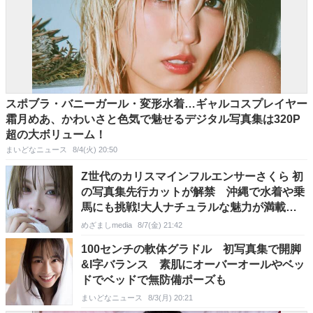
スポブラ・バニーガール・変形水着…ギャルコスプレイヤー
霜月めあ、かわいさと色気で魅せるデジタル写真集は320P
超の大ボリューム！
まいどなニュース
8/4(火) 20:50
Z世代のカリスマインフルエンサーさくら 初
の写真集先行カットが解禁 沖縄で水着や乗
馬にも挑戦!大人ナチュラルな魅力が満載の
一冊
めざましmedia
8/7(金) 21:42
100センチの軟体グラドル 初写真集で開脚
&I字バランス 素肌にオーバーオールやベッ
ドでベッドで無防備ポーズも
まいどなニュース
8/3(月) 20:21