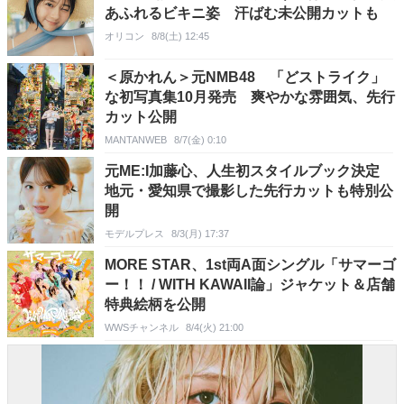
あふれるビキニ姿 汗ばむ未公開カットも
オリコン
8/8(土) 12:45
＜原かれん＞元NMB48 「どストライク」
な初写真集10月発売 爽やかな雰囲気、先行
カット公開
MANTANWEB
8/7(金) 0:10
元ME:I加藤心、人生初スタイルブック決定
地元・愛知県で撮影した先行カットも特別公
開
モデルプレス
8/3(月) 17:37
MORE STAR、1st両A面シングル「サマーゴ
ー！！ / WITH KAWAII論」ジャケット＆店舗
特典絵柄を公開
WWSチャンネル
8/4(火) 21:00