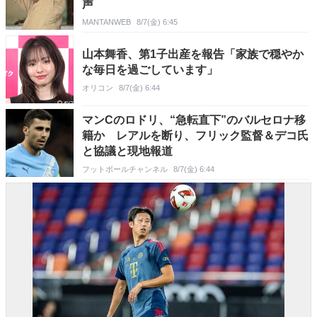
声
MANTANWEB
8/7(金) 6:45
山本舞香、第1子出産を報告「家族で穏やか
な毎日を過ごしています」
オリコン
8/7(金) 6:44
マンCのロドリ、“急転直下”のバルセロナ移
籍か レアルを断り、フリック監督＆デコ氏
と協議と現地報道
フットボールチャンネル
8/7(金) 6:44