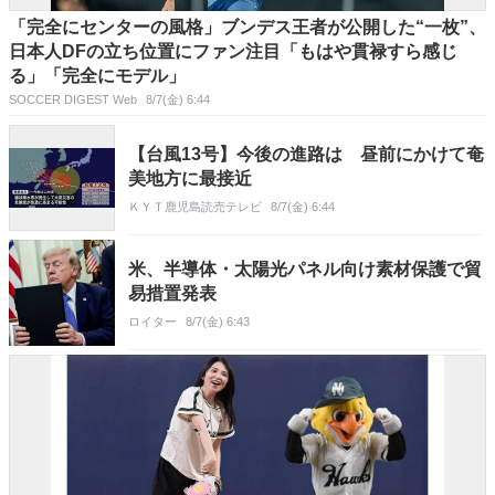
「完全にセンターの風格」ブンデス王者が公開した“一枚”、
日本人DFの立ち位置にファン注目「もはや貫禄すら感じ
る」「完全にモデル」
SOCCER DIGEST Web
8/7(金) 6:44
【台風13号】今後の進路は 昼前にかけて奄
美地方に最接近
ＫＹＴ鹿児島読売テレビ
8/7(金) 6:44
米、半導体・太陽光パネル向け素材保護で貿
易措置発表
ロイター
8/7(金) 6:43