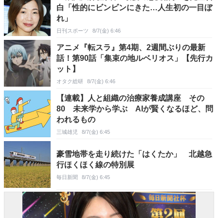
白「性的にビンビンにきた…人生初の一目ぼ
れ」
日刊スポーツ
8/7(金) 6:46
アニメ『転スラ』第4期、2週間ぶりの最新
話！第90話「集束の地ルベリオス」【先行カ
ット】
オタク総研
8/7(金) 6:46
【連載】人と組織の治療家養成講座 その
80 未来学から学ぶ AIが賢くなるほど、問
われるもの
三城雄児
8/7(金) 6:45
豪雪地帯を走り続けた「はくたか」 北越急
行ほくほく線の特別展
毎日新聞
8/7(金) 6:45