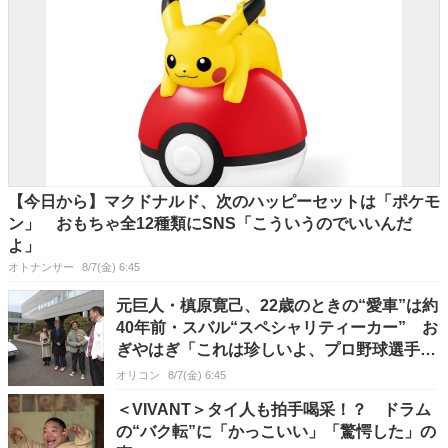
【今日から】マクドナルド、次のハッピーセットは「ポケモ
ン」 おもちゃ全12種類にSNS「こういうのでいいんだ
よ」
オトナンサー
8/7(金) 6:45
元巨人・槙原寛己、22歳のときの“愛車”は約
40年前・スバル“スペシャリティーカー” お
ぎやはぎ「これは珍しいよ、プロ野球選手
で」
オリコン
8/7(金) 6:45
＜VIVANT＞タイ人も拍手喝采！？ ドラム
の“バク転”に「かっこいい」「驚愕した」の