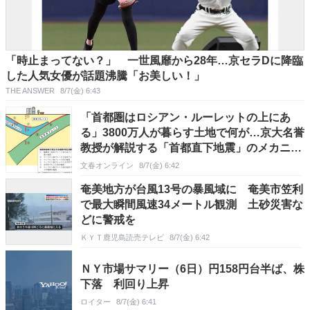
「時止まってない？」 一世風靡から28年…京セラDに降臨
した人気女優が話題沸騰「お美しい！」
THE ANSWER
8/7(金) 6:43
「首都圏はロシアン・ルーレットの上にあ
る」3800万人が暮らす土地で何が…京大名誉
教授が解説する「首都直下地震」のメカニズ
ム
文春オンライン
8/7(金) 6:42
奄美地方が台風13号の暴風域に 奄美市笠利
で最大瞬間風速34メートル観測 土砂災害な
どに警戒を
ＫＹＴ鹿児島読売テレビ
8/7(金) 6:42
ＮＹ市場サマリー（6日）円158円台半ば、株
下落 利回り上昇
ロイター
8/7(金) 6:41