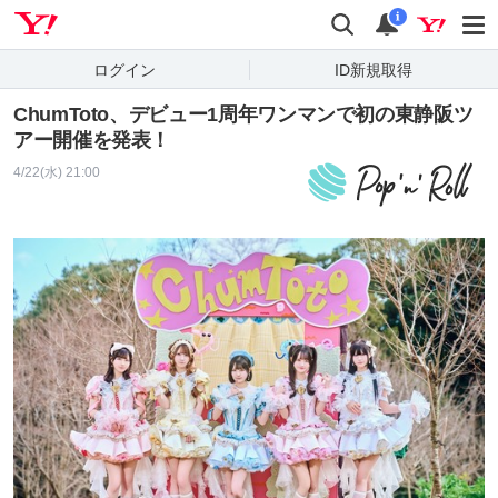
Yahoo! JAPAN
検索
通知
i
ログイン
ID新規取得
ChumToto、デビュー1周年ワンマンで初の東静阪ツ
アー開催を発表！
4/22(水) 21:00