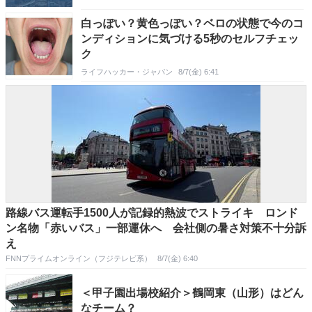
白っぽい？黄色っぽい？ベロの状態で今のコ
ンディションに気づける5秒のセルフチェッ
ク
ライフハッカー・ジャパン
8/7(金) 6:41
路線バス運転手1500人が記録的熱波でストライキ ロンド
ン名物「赤いバス」一部運休へ 会社側の暑さ対策不十分訴
え
FNNプライムオンライン（フジテレビ系）
8/7(金) 6:40
＜甲子園出場校紹介＞鶴岡東（山形）はどん
なチーム？