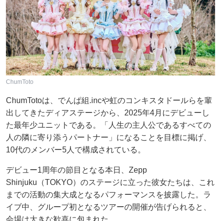
ChumToto
ChumTotoは、でんぱ組.incや虹のコンキスタドールらを輩
出してきたディアステージから、2025年4月にデビューし
た最年少ユニットである。「人生の主人公であるすべての
人の隣に寄り添うパートナー」になることを目標に掲げ、
10代のメンバー5人で構成されている。
デビュー1周年の節目となる本日、Zepp
Shinjuku（TOKYO）のステージに立った彼女たちは、これ
までの活動の集大成となるパフォーマンスを披露した。ラ
イブ中、グループ初となるツアーの開催が告げられると、
会場は大きな歓喜に包まれた。