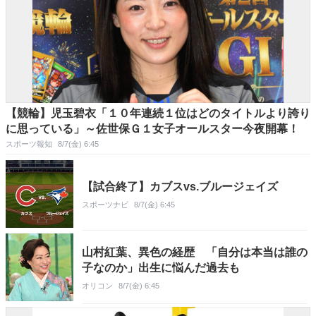
【競輪】児玉碧衣「１０年連続１位はどのタイトルより誇り
に思っている」～佐世保Ｇ１女子オールスター今夜開幕！
スポーツ報知
8/7(金) 6:45
【試合終了】カブスvs.ブルージェイズ
スポーツナビ
8/7(金) 6:45
山村紅葉、異色の経歴 「自分は本当は誰の
子なのか」出生に悩んだ過去も
オリコン
8/7(金) 6:45