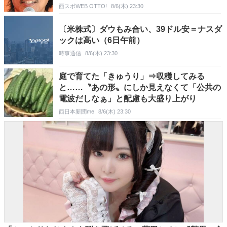
まで取得ってすごい」「相当の勇気と覚悟
西スポWEB OTTO!
8/6(木) 23:30
が…」
〔米株式〕ダウもみ合い、39ドル安＝ナスダ
ックは高い（6日午前）
時事通信
8/6(木) 23:30
庭で育てた「きゅうり」⇒収穫してみる
と……〝あの形〟にしか見えなくて「公共の
電波だしなぁ」と配慮も大盛り上がり
西日本新聞me
8/6(木) 23:30