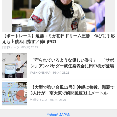
【ボートレース】遠藤エミが初日ドリーム圧勝 伸びに手応
えも上積み目指す／徳山PG1
日刊スポーツ
8/6(木) 23:22
「守られているような優しい香り」 「サボ
ン」アンバサダー就任発表会に田中樹が登場
FASHIONSNAP
8/6(木) 23:21
【大型で強い台風13号】沖縄に接近、那覇で
3人けが 南大東で瞬間風速31.1メートル
沖縄タイムス
8/6(木) 23:21
Yahoo! JAPAN