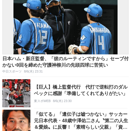
日本ハム・新庄監督、「彼のルーティンですから」セーブ付
かない9回を締めた守護神柳川の先頭四球に苦笑い
中日スポーツ
8/6(木) 23:31
【巨人】橋上監督代行 代打で逆転打のダル
ベックに感謝「準備してくれてありがたい」
東スポWEB
8/6(木) 23:30
「似てる」「遺伝子は嘘つかない」サッカー
元日本代表・48歳中澤佑二さん〝第二の人生
＆愛娘〟に反響！「素晴らしい父親」「資格