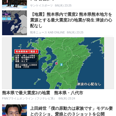
サンケイスポーツ
8/6(木) 23:25
【地震】熊本県内で震度2 熊本県熊本地方を
震源とする最大震度2の地震が発生 津波の心
配なし
熊本ニュース KAB ONLINE
8/6(木) 23:25
熊本県で最大震度2の地震 熊本県・八代市
FNNプライムオンライン（フジテレビ系）
8/6(木) 23:24
上田綺世「僕の原動力は家族です」モデル妻
との２ショ、愛娘との３ショットを公開