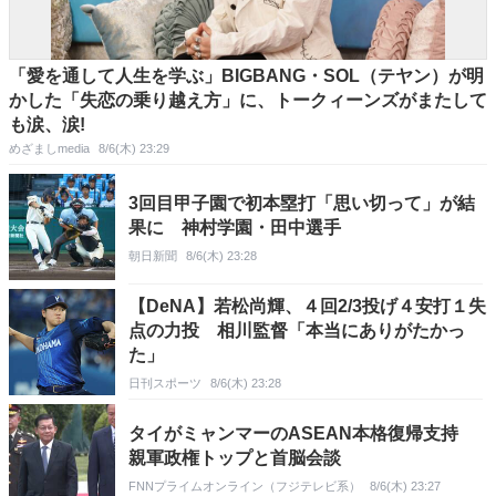
「愛を通して人生を学ぶ」BIGBANG・SOL（テヤン）が明
かした「失恋の乗り越え方」に、トークィーンズがまたして
も涙、涙!
めざましmedia
8/6(木) 23:29
3回目甲子園で初本塁打「思い切って」が結
果に 神村学園・田中選手
朝日新聞
8/6(木) 23:28
【DeNA】若松尚輝、４回2/3投げ４安打１失
点の力投 相川監督「本当にありがたかっ
た」
日刊スポーツ
8/6(木) 23:28
タイがミャンマーのASEAN本格復帰支持
親軍政権トップと首脳会談
FNNプライムオンライン（フジテレビ系）
8/6(木) 23:27