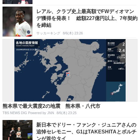
レアル、クラブ史上最高額でFWディオマン
デ獲得を発表！ 総額227億円以上、7年契約
を締結
サッカーキング
8/6(木) 23:26
熊本県で最大震度2の地震 熊本県・八代市
TBS NEWS DIG Powered by JNN
8/6(木) 23:25
新日本でドリー・ファンク・ジュニアさんの
追悼セレモニー、G1はTAKESHITAとボルチ
ンが首位タイ