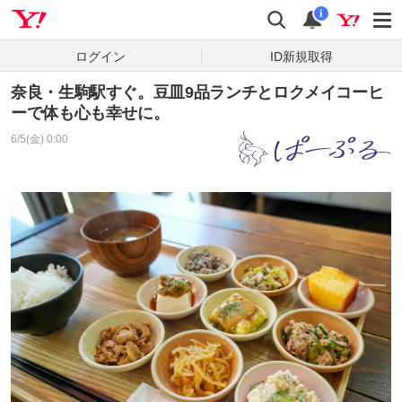
Yahoo! JAPAN
検索
通知
i
ログイン
ID新規取得
奈良・生駒駅すぐ。豆皿9品ランチとロクメイコーヒ
ーで体も心も幸せに。
6/5(金) 0:00