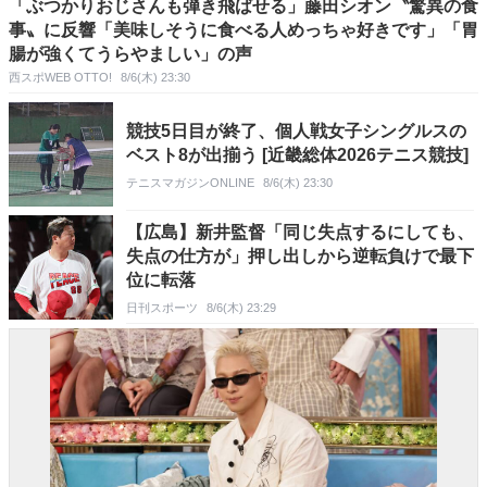
「ぶつかりおじさんも弾き飛ばせる」藤田シオン〝驚異の食
事〟に反響「美味しそうに食べる人めっちゃ好きです」「胃
腸が強くてうらやましい」の声
西スポWEB OTTO!
8/6(木) 23:30
競技5日目が終了、個人戦女子シングルスの
ベスト8が出揃う [近畿総体2026テニス競技]
テニスマガジンONLINE
8/6(木) 23:30
【広島】新井監督「同じ失点するにしても、
失点の仕方が」押し出しから逆転負けで最下
位に転落
日刊スポーツ
8/6(木) 23:29