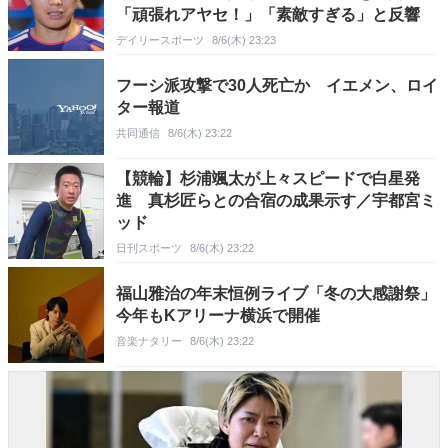
「頑張れアヤセ！」「素敵すぎる」と反響
デイリースポーツ
8/6(木) 23:23
フーシ派攻撃で30人死亡か イエメン、ロイ
ター報道
共同通信
8/6(木) 23:22
【競輪】杉浦颯太が上々スピードで白星発
進 真杉匠らとの合宿の成果示す／宇都宮ミ
ッド
日刊スポーツ
8/6(木) 23:22
福山雅治の年末恒例ライブ「冬の大感謝祭」
今年もKアリーナ横浜で開催
音楽ナタリー
8/6(木) 23:22