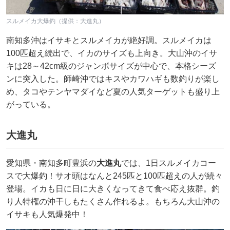
スルメイカ大爆釣（提供：大進丸）
南知多沖はイサキとスルメイカが絶好調。スルメイカは
100匹超え続出で、イカのサイズも上向き。大山沖のイサ
キは28～42cm級のジャンボサイズが中心で、本格シーズ
ンに突入した。師崎沖ではキスやカワハギも数釣りが楽し
め、タコやテンヤマダイなど夏の人気ターゲットも盛り上
がっている。
大進丸
愛知県・南知多町豊浜の
大進丸
では、1日スルメイカコー
スで大爆釣！サオ頭はなんと245匹と100匹超えの人が続々
登場。イカも日に日に大きくなってきて食べ応え抜群。釣
り人特権の沖干しもたくさん作れるよ。もちろん大山沖の
イサキも人気爆発中！