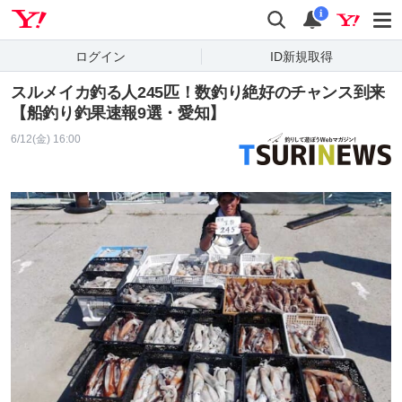
Yahoo! JAPAN
検索
通知
i
ログイン
ID新規取得
スルメイカ釣る人245匹！数釣り絶好のチャンス到来
【船釣り釣果速報9選・愛知】
6/12(金) 16:00