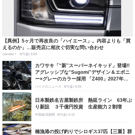
【異例】5ヶ月で再改良の「ハイエース」。内容よりも「買
えるのか」…販売店に相次ぐ切実な問い合わせ
carview！
8/7(金) 9:00
カワサキ「“新”スーパーネイキッド」登場!!
アグレッシブな“Sugomi”デザイン＆エボニ
ー×グレーのカラー採用 「Z400」2027年モ
デル発売
バイクのニュース
8/7(金) 6:55
日本製鉄名古屋製鉄所 熱延ライン 63年ぶ
り新設 ３千億円投資 生産能力２割増
中部経済新聞
8/7(金) 5:15
楠漁港の投げ釣りでシロギス37匹【三重】群