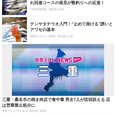
れ回遊コースの発見が数釣りへの近道！
TSURINEWS
8/6(木) 6:00
テンヤタチウオ入門！“止めて掛ける”誘いと
アワセの基本
WEBマガジン HEAT
8/7(金) 5:00
三重・桑名市の焼き肉店で食中毒 男女7人が症状訴える 店
は営業禁止処分に
中京テレビＮＥＷＳ
8/6(木) 18:43