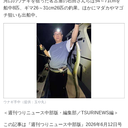
河口のウナギを狙った名古屋の石田さんらは54～71cmを
船中8匹、ギマ26～31cm26匹の釣果。ほかにマダカやマゴ
チ狙いも出船中。
ウナギ手中（提供：玉や丸）
＜週刊つりニュース中部版・編集部／TSURINEWS編＞
この記事は『週刊つりニュース中部版』2026年6月12日号