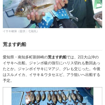
イサキ確保（提供：七福丸）
荒ます釣船
愛知県・南知多町新師崎の
荒ます釣船
では、2日大山沖の
イサキへ出船。ジャンボ級の強引にハリス切れも数回あっ
たとか。ジャンボイサキにマアジ、グレも交じった。今後
はスルメイカ、イサキ＆ウタセエビ、アラ狙いへ出船する
予定。