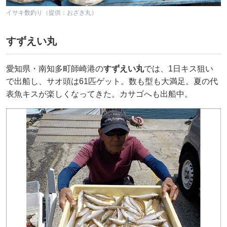
イサキ数釣り（提供：おざき丸）
すずえい丸
愛知県・南知多町師崎港の
すずえい丸
では、1日キス狙い
で出船し、サオ頭は61匹ゲット。数も型も大満足。夏の代
表魚キスが楽しくなってきた。カサゴへも出船中。