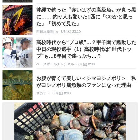
沖縄で釣った〝赤いはずの高級魚〟が真っ黒
に…… 釣り人も驚いた1匹に「CGかと思っ
た」「初めて見た」
西日本新聞me
8/6(木) 23:10
高校時代から“プロ級”…？甲子園で躍動した
中日の現役選手（1）高校時代は”世代トッ
プ”も…8年目で崖っぷち…？
ベースボールチャンネル
8/7(金) 8:30
お腹が青くて美しい＜シマヨシノボリ＞ 私
がヨシノボリ属魚類のファンになった理由
サカナト
8/7(金) 8:00