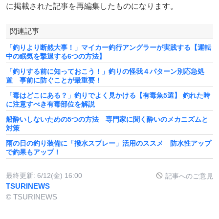
に掲載された記事を再編集したものになります。
関連記事
「釣りより断然大事！」マイカー釣行アングラーが実践する【運転
中の眠気を撃退する6つの方法】
「釣りする前に知っておこう！」釣りの怪我４パターン別応急処
置 事前に防ぐことが最重要！
「毒はどこにある？」釣りでよく見かける【有毒魚5選】 釣れた時
に注意すべき有毒部位を解説
船酔いしないための5つの方法 専門家に聞く酔いのメカニズムと
対策
雨の日の釣り装備に「撥水スプレー」活用のススメ 防水性アップ
で釣果もアップ！
最終更新:
6/12(金) 16:00
記事へのご意見
TSURINEWS
© TSURINEWS