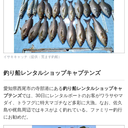
イサキキャッチ（提供：荒ます釣船）
釣り船レンタルショップキャプテンズ
愛知県西尾市の寺部港にある
釣り船レンタルショップキャ
プテンズ
では、30日にレンタルボートのお客がワラサやマ
ダイ、トラフグに特大マゴチなど多彩に大漁。なお、佐久
島や梶島周辺ではキスがよく釣れている。ファミリー釣行
にお勧めだ。