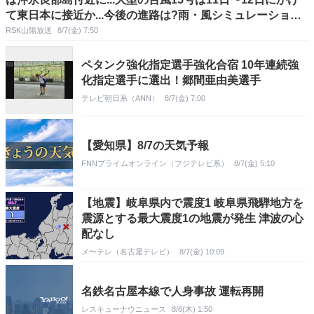
て東日本に接近か...今後の進路は?雨・風シミュレーション
で確認【気象庁7日午前7時5分発表】
RSK山陽放送
8/7(金) 7:50
ペタンク強化指定選手強化合宿 10年連続強
化指定選手に選出！郷間亜由美選手
テレビ朝日系（ANN）
8/7(金) 7:00
【愛知県】8/7の天気予報
FNNプライムオンライン（フジテレビ系）
8/7(金) 5:10
【地震】岐阜県内で震度1 岐阜県飛騨地方を
震源とする最大震度1の地震が発生 津波の心
配なし
メ〜テレ（名古屋テレビ）
8/7(金) 10:09
名鉄名古屋本線で人身事故 運転再開
レスキューナウニュース
8/6(木) 1:50