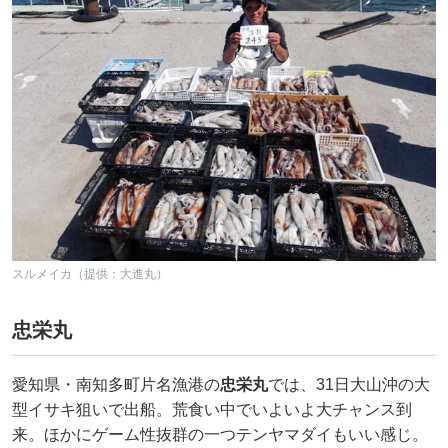
スルメイカ（提供：大進丸）
忠栄丸
愛知県・南知多町片名漁港の
忠栄丸
では、31日大山沖の大
型イサキ狙いで出船。荒食い中でいよいよ大チャンス到
来。ほかにゲーム性抜群の一つテンヤマダイもいい感じ。