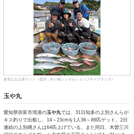
多彩なお土産ゲット（提供：釣り船レンタルショップキャプテンズ）
玉や丸
愛知県弥富市境港の
玉や丸
では、31日知多の上別さんらが
キス釣りで出船し、14～23cmを1人36～89匹ゲット。2日
連続の上別縄さんは64匹上げている。また同日、木曽三川