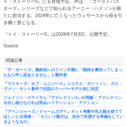
イ・ストーリー5』にも登場予定。声は、『ゴーストバス
ターズ』シリーズなどで知られるアーニー・ハドソンが新
たに担当する。2024年に亡くなったウェザースから役を引
き継ぐ形となる。
『トイ・ストーリー5』は2026年7月3日、公開予定。
Source:
関連記事
「ザ・ボーイズ」最終回へのファン不満に「期待を裏切ってしまっ
たなら申し訳ありません」と製作者
『マスターズ・オブ・ユニバース』ニコラス・ガリツィン、ガス・
ヴァン・サント新作で伝説のスーパーモデル役に決定
ジェイソン・ステイサム『アドレナリン3』が消滅 ─ アドレナリン
を出し続けなければ死ぬハイテンション・アクション
『アベンジャーズ／ドゥームズデイ』ネット考察や先入観を捨てて
ほしいと出演者 ─ 「そういう観方は、自分で失望する準備をしてい
るようなもの」