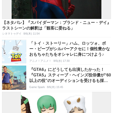
【ネタバレ】『スパイダーマン：ブランド・ニュー・デイ』
ラストシーンの解釈は「観客に委ねる」
シネマトゥデイ
8/6(木) 11:54
「トイ・ストーリー」ハム、ロッツォ、ボ
ー・ピープがシルバーアクセに！個性豊かな
おもちゃたちをオシャレに身につけよう♪
アニメ！アニメ！
8/5(水) 17:30
『GTA6』にどうしても出演したかった！
『GTA5』スティーブ・ヘインズ役俳優が“60
以上の役”のオーディションを受けるも採用
ならず
Game Spark
8/6(木) 15:45