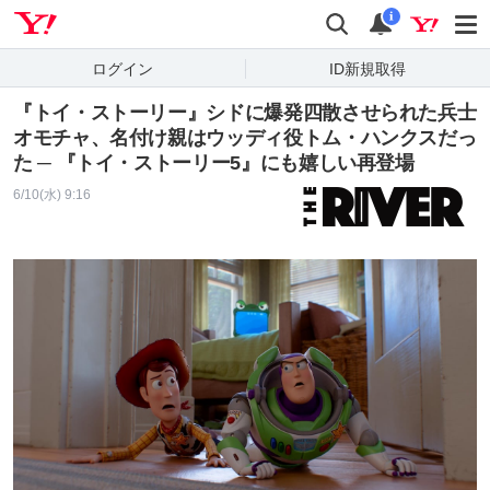
Yahoo! JAPAN
検索
通知
i
ログイン
ID新規取得
『トイ・ストーリー』シドに爆発四散させられた兵士
オモチャ、名付け親はウッディ役トム・ハンクスだっ
た ─ 『トイ・ストーリー5』にも嬉しい再登場
6/10(水) 9:16