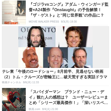
『ゴジラvsコング』アダム・ウィンガード監
督×A24製作『Onslaught』の予告解禁！
『ザ・ゲスト』と“同じ世界観”の作品に？
MOVIE WALKER PRESS
8/3(月) 19:30
テレ東「午後のロードショー」8月前半、見逃せない映画
（2）トム・クルーズが密輸王に…破天荒すぎる実話ドラマ
映画チャンネル
8/6(木) 11:33
「スパイダーマン ブランド・ニュー・デ
イ」観た人の感想は？ ユーザーレビューま
とめ「シリーズ最高傑作！」「深いリスペク
トと愛」「ピーター・パーカーを体現」
映画.com
8/4(火) 21:00