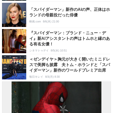
「スパイダーマン」新作のAIの声、正体はホ
ランドの母親役だった俳優
映画.com
8/6(木) 21:00
『スパイダーマン：ブランド・ニュー・デ
イ』新AIアシスタントの声はトムホと縁のあ
る有名女優！
シネマトゥデイ
8/5(水) 10:51
＜ゼンデイヤ＞胸元が大きく開いたミニドレ
スで美脚も披露 夫トム・ホランドと「スパ
イダーマン」新作のワールドプレミア出席
毎日キレイ
8/3(月) 8:30