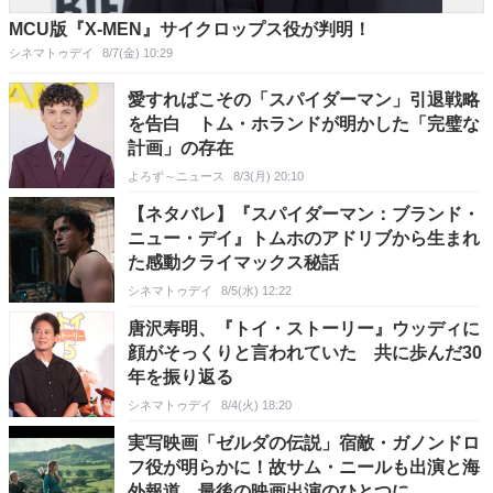
MCU版『X-MEN』サイクロップス役が判明！
シネマトゥデイ
8/7(金) 10:29
愛すればこその「スパイダーマン」引退戦略
を告白 トム・ホランドが明かした「完璧な
計画」の存在
よろず～ニュース
8/3(月) 20:10
【ネタバレ】『スパイダーマン：ブランド・
ニュー・デイ』トムホのアドリブから生まれ
た感動クライマックス秘話
シネマトゥデイ
8/5(水) 12:22
唐沢寿明、『トイ・ストーリー』ウッディに
顔がそっくりと言われていた 共に歩んだ30
年を振り返る
シネマトゥデイ
8/4(火) 18:20
実写映画「ゼルダの伝説」宿敵・ガノンドロ
フ役が明らかに！故サム・ニールも出演と海
外報道。最後の映画出演のひとつに