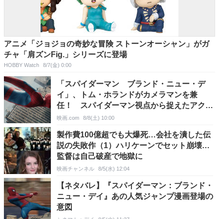
アニメ「ジョジョの奇妙な冒険 ストーンオーシャン」がガ
チャ「肩ズンFig.」シリーズに登場
HOBBY Watch
8/7(金) 0:00
「スパイダーマン ブランド・ニュー・デ
イ」、トム・ホランドがカメラマンを兼
任！ スパイダーマン視点から捉えたアクシ
ョンシーンの裏側に迫る特別映像
映画.com
8/8(土) 10:00
製作費100億超でも大爆死…会社を潰した伝
説の失敗作（1）ハリケーンでセット崩壊…
監督は自己破産で地獄に
映画チャンネル
8/5(水) 12:04
【ネタバレ】『スパイダーマン：ブランド・
ニュー・デイ』あの人気ジャンプ漫画登場の
意図