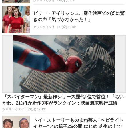
シネマトゥデイ
8/5(水) 11:27
ビリー・アイリッシュ、新作映画での姿に驚
きの声「気づかなかった！」
クランクイン！
8/7(金) 15:00
『スパイダーマン』最新作シリーズ歴代1位で首位！『ちい
かわ』2位ほか新作3本がランクイン：映画週末興行成績
シネマトゥデイ
8/3(月) 17:19
トイ・ストーリーものまね芸人 “ベビライト
イヤー”との親子2S公開!はじめ 芝生の上で