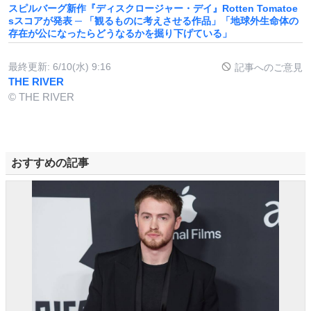
スピルバーグ新作『ディスクロージャー・デイ』Rotten Tomatoe
sスコアが発表 ─ 「観るものに考えさせる作品」「地球外生命体の
存在が公になったらどうなるかを掘り下げている」
最終更新:
6/10(水) 9:16
記事へのご意見
THE RIVER
© THE RIVER
おすすめの記事