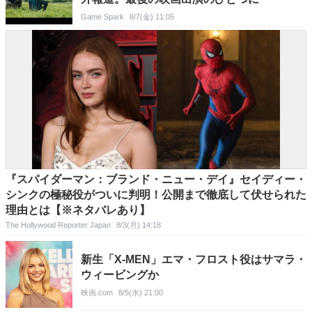
Game Spark
8/7(金) 11:05
『スパイダーマン：ブランド・ニュー・デイ』セイディー・
シンクの極秘役がついに判明！公開まで徹底して伏せられた
理由とは【※ネタバレあり】
The Hollywood Reporter Japan
8/3(月) 14:18
新生「X-MEN」エマ・フロスト役はサマラ・
ウィービングか
映画.com
8/5(水) 21:00