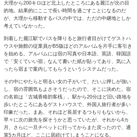
大理から200キロほど北上したところにある麗江が次の目
的地。結果的にここで長い時間を過ごすことになるのだ
が、大理から移動するバスの中では、ただの中継地としか
考えていなかった。
到着した麗江駅でバスを降りると旅行者目がけてゲストハ
ウスや旅館の従業員がB5版ほどのアルバムを片手に客引き
を始める。アルバムには宿の写真や日本語、英語、韓国語
で「安くていい宿」なんて書いた紙が貼ってあり、気に入
ったら宿まで案内してもらうというシステムだった。
その中にやたらと明るい女の子がいて、だいぶ押しが強い
し、宿の雰囲気もよさそうだったので、そこに決めた。宿
の名前は「古城香格韵客桟」。駅から20分ほど旧い路地を
歩いたところにあるゲストハウスで、外国人旅行者が多い
印象だった。まあ、それほど長居するつもりもないから、
早々に次の旅先を探そうかと思っていたが、それから4カ
月、さらに一旦チベットに行ってからまた戻ったので、通
算5カ月ほど、ここに居続けてしまうことになる。