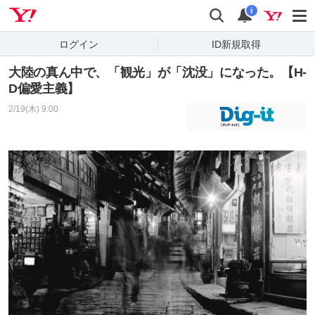
Yahoo! JAPAN
検索
通知
i
ログイン
ID新規取得
大陸の真ん中で、「観光」が「沈没」になった。【H-
D偏愛主義】
2/19(木) 9:00