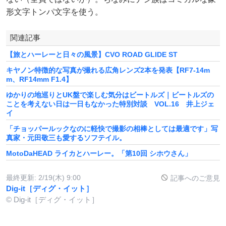
形文字トンパ文字を使う。
関連記事
【旅とハーレーと日々の風景】CVO ROAD GLIDE ST
キヤノン特徴的な写真が撮れる広角レンズ2本を発表【RF7-14m
m、RF14mm F1.4】
ゆかりの地巡りとUK盤で楽しむ気分はビートルズ｜ビートルズの
ことを考えない日は一日もなかった特別対談 VOL.16 井上ジェ
イ
「チョッパールックなのに軽快で撮影の相棒としては最適です」写
真家・元田敬三も愛するソフテイル。
MotoDaHEAD ライカとハーレー。「第10回 シホウさん」
最終更新:
2/19(木) 9:00
記事へのご意見
Dig-it［ディグ・イット］
© Dig-it［ディグ・イット］