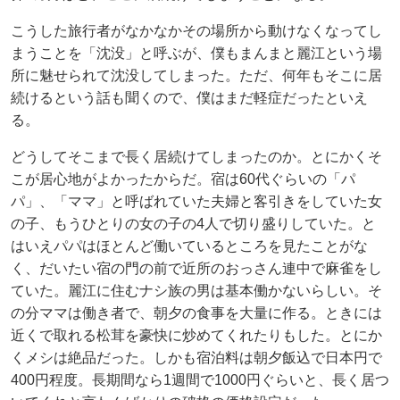
こうした旅行者がなかなかその場所から動けなくなってし
まうことを「沈没」と呼ぶが、僕もまんまと麗江という場
所に魅せられて沈没してしまった。ただ、何年もそこに居
続けるという話も聞くので、僕はまだ軽症だったといえ
る。
どうしてそこまで長く居続けてしまったのか。とにかくそ
こが居心地がよかったからだ。宿は60代ぐらいの「パ
パ」、「ママ」と呼ばれていた夫婦と客引きをしていた女
の子、もうひとりの女の子の4人で切り盛りしていた。と
はいえパパはほとんど働いているところを見たことがな
く、だいたい宿の門の前で近所のおっさん連中で麻雀をし
ていた。麗江に住むナシ族の男は基本働かないらしい。そ
の分ママは働き者で、朝夕の食事を大量に作る。ときには
近くで取れる松茸を豪快に炒めてくれたりもした。とにか
くメシは絶品だった。しかも宿泊料は朝夕飯込で日本円で
400円程度。長期間なら1週間で1000円ぐらいと、長く居つ