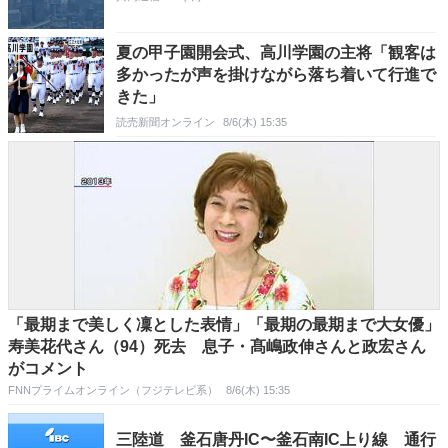
夏の甲子園開会式、高川学園の主将「観客は
多かったが声を掛けながら落ち着いて行進で
きた」
読売新聞オンライン
8/6(木) 15:35
「最期まで美しく凜とした表情」「最期の最期まで大女優」
寿美花代さん（94）死去 息子・髙嶋政伸さんと政宏さん
がコメント
FNNプライムオンライン（フジテレビ系）
8/6(木) 15:35
三陸道 釜石唐丹IC〜釜石南IC上り線 通行