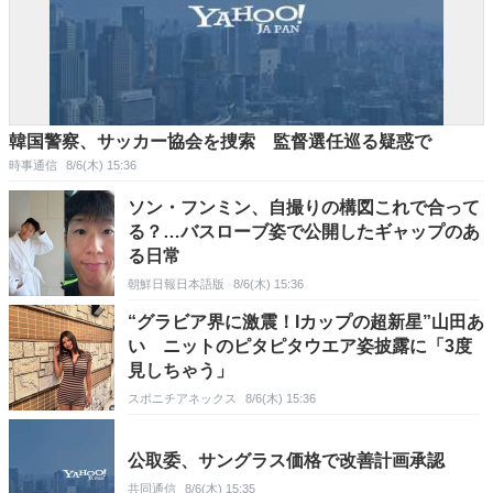
韓国警察、サッカー協会を捜索 監督選任巡る疑惑で
時事通信
8/6(木) 15:36
ソン・フンミン、自撮りの構図これで合って
る？…バスローブ姿で公開したギャップのあ
る日常
朝鮮日報日本語版
8/6(木) 15:36
“グラビア界に激震！Iカップの超新星”山田あ
い ニットのピタピタウエア姿披露に「3度
見しちゃう」
スポニチアネックス
8/6(木) 15:36
公取委、サングラス価格で改善計画承認
共同通信
8/6(木) 15:35