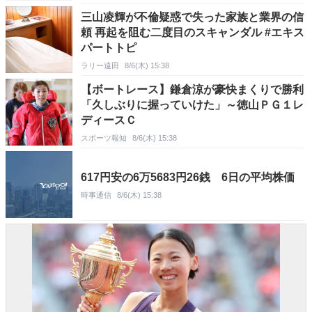
三山凌輝が不倫疑惑で失った家族と業界の信
頼 再起を阻む二度目のスキャンダル #エキス
パートトピ
ラリー遠田
8/6(木) 15:38
【ボートレース】鎌倉涼が豪快まくりで勝利
「久しぶりに握っていけた」～徳山ＰＧ１レ
ディースＣ
スポーツ報知
8/6(木) 15:38
617円安の6万5683円26銭 6日の平均株価
時事通信
8/6(木) 15:38