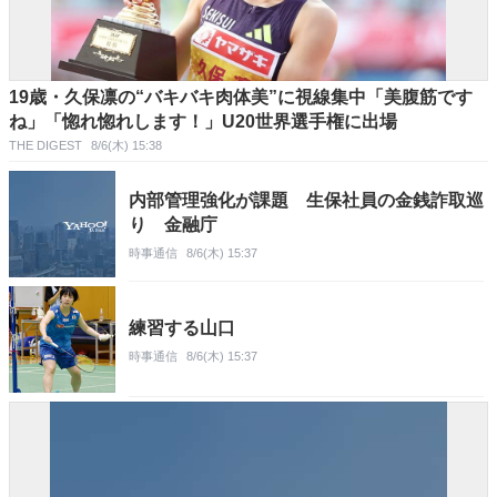
19歳・久保凛の“バキバキ肉体美”に視線集中「美腹筋です
ね」「惚れ惚れします！」U20世界選手権に出場
THE DIGEST
8/6(木) 15:38
内部管理強化が課題 生保社員の金銭詐取巡
り 金融庁
時事通信
8/6(木) 15:37
練習する山口
時事通信
8/6(木) 15:37