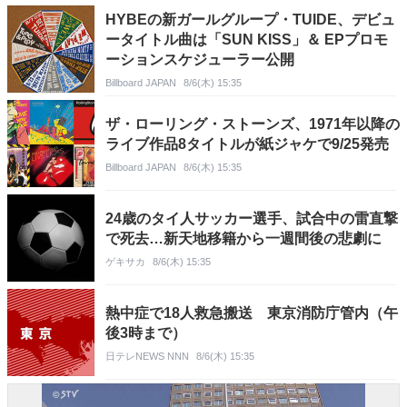
HYBEの新ガールグループ・TUIDE、デビュ
ータイトル曲は「SUN KISS」＆ EPプロモ
ーションスケジューラー公開
Billboard JAPAN
8/6(木) 15:35
ザ・ローリング・ストーンズ、1971年以降の
ライブ作品8タイトルが紙ジャケで9/25発売
Billboard JAPAN
8/6(木) 15:35
24歳のタイ人サッカー選手、試合中の雷直撃
で死去…新天地移籍から一週間後の悲劇に
ゲキサカ
8/6(木) 15:35
熱中症で18人救急搬送 東京消防庁管内（午
後3時まで）
日テレNEWS NNN
8/6(木) 15:35