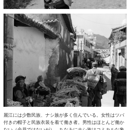
麗江には少数民族、ナシ族が多く住んでいる。女性はツバ
付きの帽子と民族衣装を着て働き者。男性はほとんど働か
ない（全員ではないが）。ちなみにナシ族はコミカルな象