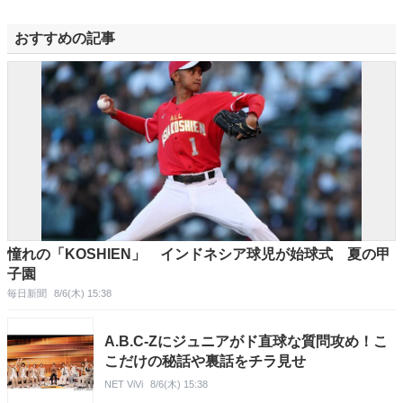
おすすめの記事
憧れの「KOSHIEN」 インドネシア球児が始球式 夏の甲
子園
毎日新聞
8/6(木) 15:38
A.B.C-Zにジュニアがド直球な質問攻め！こ
こだけの秘話や裏話をチラ見せ
NET ViVi
8/6(木) 15:38