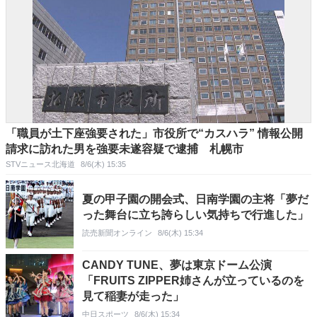
「職員が土下座強要された」市役所で“カスハラ” 情報公開
請求に訪れた男を強要未遂容疑で逮捕 札幌市
STVニュース北海道
8/6(木) 15:35
夏の甲子園の開会式、日南学園の主将「夢だ
った舞台に立ち誇らしい気持ちで行進した」
読売新聞オンライン
8/6(木) 15:34
CANDY TUNE、夢は東京ドーム公演
「FRUITS ZIPPER姉さんが立っているのを
見て稲妻が走った」
中日スポーツ
8/6(木) 15:34