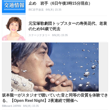
止め 岩手（6日午後3時15分現在）
IBC岩手放送
8/6(木) 15:35
元宝塚歌劇団トップスターの寿美花代、老衰
のため94歳で死去
ステージナタリー
8/6(木) 15:35
坂本龍一がスタジオで聴いていた音と同等の音質を体験でき
る、【Open Reel Night】2夜連続で開催へ
Billboard JAPAN
8/6(木) 15:35