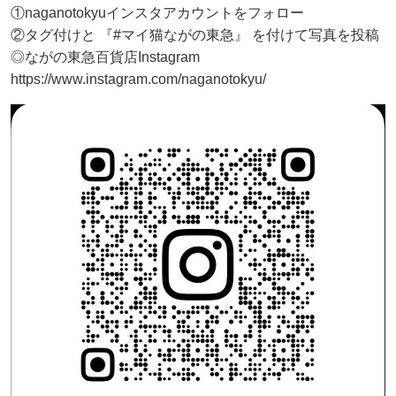
①naganotokyuインスタアカウントをフォロー
②タグ付けと 『#マイ猫ながの東急』 を付けて写真を投稿
◎ながの東急百貨店Instagram
https://www.instagram.com/naganotokyu/