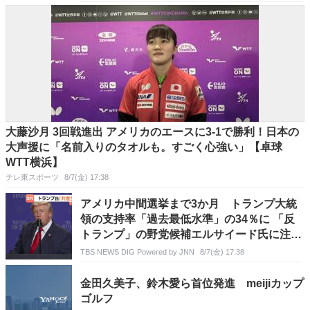
大藤沙月 3回戦進出 アメリカのエースに3-1で勝利！日本の
大声援に「名前入りのタオルも。すごく心強い」【卓球
WTT横浜】
テレ東スポーツ
8/7(金) 17:38
アメリカ中間選挙まで3か月 トランプ大統
領の支持率「過去最低水準」の34％に 「反
トランプ」の野党候補エルサイード氏に注目
集まる
TBS NEWS DIG Powered by JNN
8/7(金) 17:38
金田久美子、鈴木愛ら首位発進 meijiカップ
ゴルフ