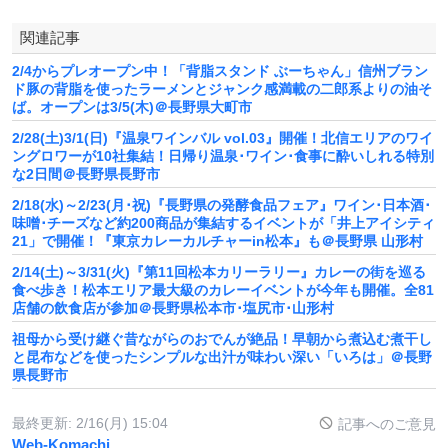
関連記事
2/4からプレオープン中！「背脂スタンド ぶーちゃん」信州ブラン
ド豚の背脂を使ったラーメンとジャンク感満載の二郎系よりの油そ
ば。オープンは3/5(木)＠長野県大町市
2/28(土)3/1(日)『温泉ワインバル vol.03』開催！北信エリアのワイ
ングロワーが10社集結！日帰り温泉･ワイン･食事に酔いしれる特別
な2日間＠長野県長野市
2/18(水)～2/23(月･祝)『長野県の発酵食品フェア』ワイン･日本酒･
味噌･チーズなど約200商品が集結するイベントが「井上アイシティ
21」で開催！『東京カレーカルチャーin松本』も＠長野県 山形村
2/14(土)～3/31(火)『第11回松本カリーラリー』カレーの街を巡る
食べ歩き！松本エリア最大級のカレーイベントが今年も開催。全81
店舗の飲食店が参加＠長野県松本市･塩尻市･山形村
祖母から受け継ぐ昔ながらのおでんが絶品！早朝から煮込む煮干し
と昆布などを使ったシンプルな出汁が味わい深い「いろは」＠長野
県長野市
最終更新:
2/16(月) 15:04
記事へのご意見
Web-Komachi