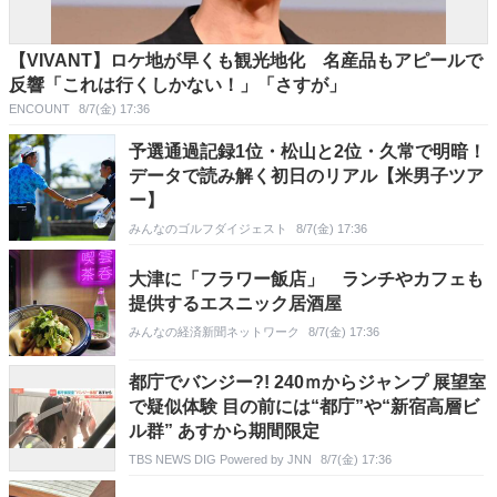
【VIVANT】ロケ地が早くも観光地化 名産品もアピールで
反響「これは行くしかない！」「さすが」
ENCOUNT
8/7(金) 17:36
予選通過記録1位・松山と2位・久常で明暗！
データで読み解く初日のリアル【米男子ツア
ー】
みんなのゴルフダイジェスト
8/7(金) 17:36
大津に「フラワー飯店」 ランチやカフェも
提供するエスニック居酒屋
みんなの経済新聞ネットワーク
8/7(金) 17:36
都庁でバンジー?! 240ｍからジャンプ 展望室
で疑似体験 目の前には“都庁”や“新宿高層ビ
ル群” あすから期間限定
TBS NEWS DIG Powered by JNN
8/7(金) 17:36