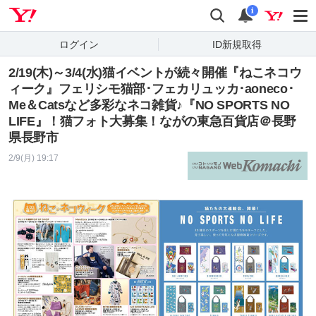
Yahoo! JAPAN
検索
通知
i
ログイン
ID新規取得
2/19(木)～3/4(水)猫イベントが続々開催『ねこネコウ
ィーク』フェリシモ猫部･フェカリュッカ･aoneco･
Me＆Catsなど多彩なネコ雑貨♪『NO SPORTS NO
LIFE』！猫フォト大募集！ながの東急百貨店＠長野
県長野市
2/9(月) 19:17