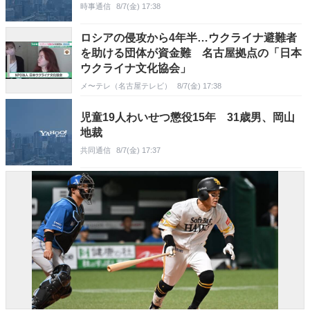
時事通信
8/7(金) 17:38
ロシアの侵攻から4年半…ウクライナ避難者
を助ける団体が資金難 名古屋拠点の「日本
ウクライナ文化協会」
メ〜テレ（名古屋テレビ）
8/7(金) 17:38
児童19人わいせつ懲役15年 31歳男、岡山
地裁
共同通信
8/7(金) 17:37