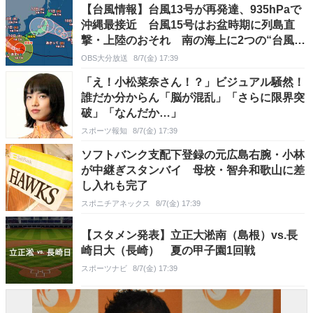
【台風情報】台風13号が再発達、935hPaで
沖縄最接近 台風15号はお盆時期に列島直
撃・上陸のおそれ 南の海上に2つの“台風の
たまご”【気象庁最新発表】
OBS大分放送
8/7(金) 17:39
「え！小松菜奈さん！？」ビジュアル騒然！
誰だか分からん「脳が混乱」「さらに限界突
破」「なんだか…」
スポーツ報知
8/7(金) 17:39
ソフトバンク支配下登録の元広島右腕・小林
が中継ぎスタンバイ 母校・智弁和歌山に差
し入れも完了
スポニチアネックス
8/7(金) 17:39
【スタメン発表】立正大淞南（島根）vs.長
崎日大（長崎） 夏の甲子園1回戦
スポーツナビ
8/7(金) 17:39