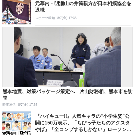
元幕内・明瀬山の井筒親方が日本相撲協会を
退職
スポーツ報知
8/7(金) 17:36
熊本地震、対策パッケージ策定へ 片山財務相、熊本市を訪
問
時事通信
8/7(金) 17:36
『ハイキュー!!』人気キャラの“小学生姿”公
開に150万表示、「ちびっ子たちのアクスタ
やば」「全コンプするしかない」ローソンコ