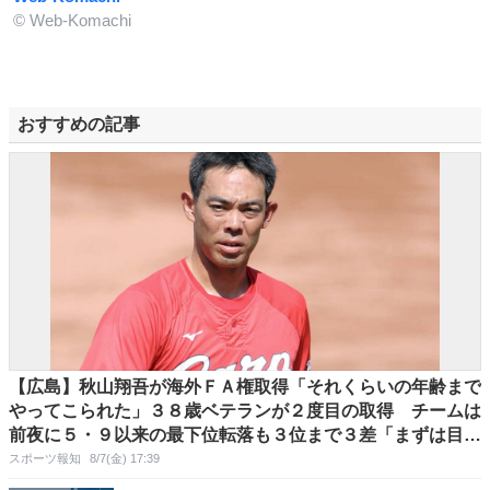
© Web-Komachi
おすすめの記事
【広島】秋山翔吾が海外ＦＡ権取得「それくらいの年齢まで
やってこられた」３８歳ベテランが２度目の取得 チームは
前夜に５・９以来の最下位転落も３位まで３差「まずは目の
前の試合を頑張ってやっていく」
スポーツ報知
8/7(金) 17:39