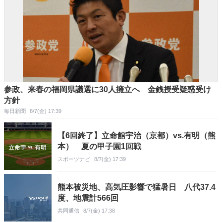
参政、来春の福岡県議選に30人擁立へ 金銭授受疑惑受け
方針
毎日新聞
8/7(金) 17:39
【6回終了】立命館宇治（京都）vs.有明（熊
本） 夏の甲子園1回戦
スポーツナビ
8/7(金) 17:39
熊本被災地、高気圧影響で猛暑日 八代37.4
度、地震計566回
共同通信
8/7(金) 17:38