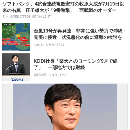
ソフトバンク、4試合連続複数安打の牧原大成が7月19日以
来の右翼 庄子雄大が「9番遊撃」 西武戦のオーダー
西スポWEB OTTO!
8/7(金) 17:37
台風13号が再発達 非常に強い勢力で沖縄・
奄美に接近 状況悪化の前に避難の検討を
tenki.jp
8/7(金) 17:37
KDDI社長「楽天とのローミング9月で終
了」 一部地方では継続
朝日新聞
8/7(金) 17:36