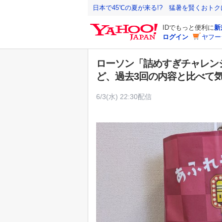
Y
日本で45℃の夏が来る!? 猛暑を賢くおト
a
IDでもっと便利に
新
h
ログイン
ヤフー
o
o
ローソン「詰めすぎチャレンジ福
!
ど、過去3回の内容と比べて
J
A
6/3(水) 22:30配信
P
A
N