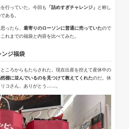
売を行っていた。今回も
「詰めすぎチャレンジ」
と称し
のである。
と思ったら、
最寄りのローソンに普通に売っていた
ので
、これまでの福袋と内容を比べてみた。
レンジ福袋
なところからもたらされた。現在出産を控えて産休中の
偶然棚に並んでいるのを見つけて教えてくれた
のだ。休
マリコさん、ありがとう……。