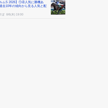
ルムS 2026】①④人気に勝機あ
過去10年の傾向から見る人気と配
すぽ
8/6(木) 19:00