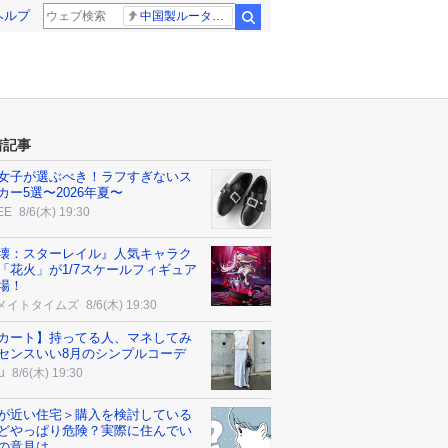
ヘルプ
中国製ルーター20機種
検索
着記事
女子が選ぶべき！ラフすぎないス
カー5選〜2026年夏〜
EE
8/6(木) 19:30
壊：スターレイル』人気キャラク
「花火」が1/7スケールフィギュア
場！
メイトタイムズ
8/6(木) 19:30
カート】持ってる人、マネしてみ
センスいい8月のシンプルコーデ
u
8/6(木) 19:30
が近い住宅＞購入を検討している
どやっぱり危険？実際に住んでい
の意見は