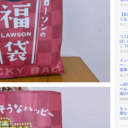
ママ
【京
くな
デジ
つく
ば）
こう
さん
イン
ー：
追加
あと
≒J
ール
高の
WW
もっ
楽な
4ME