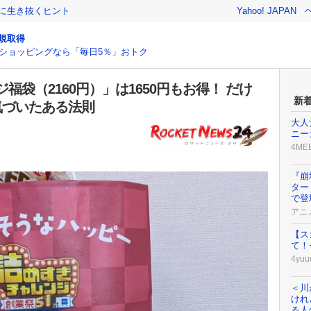
クに生き抜くヒント
Yahoo! JAPAN
規取得
ショッピングなら「毎日5％」おトク
袋（2160円）」は1650円もお得！ だけ
新
気づいたある法則
大人
ニー
4ME
『崩
ター
で登
アニ
【ス
て！
4yuu
＜川
けれ
る人