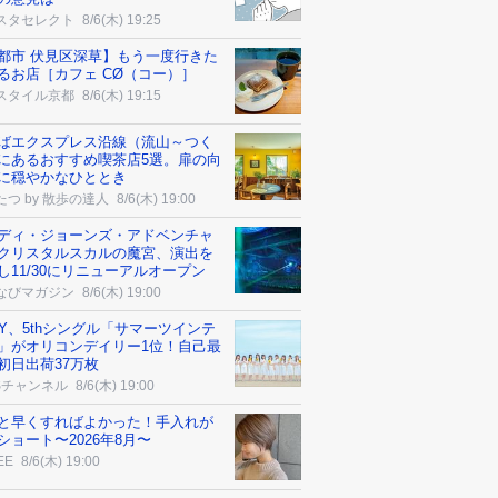
スタセレクト
8/6(木) 19:25
都市 伏見区深草】もう一度行きた
るお店［カフェ CØ（コー）］
スタイル京都
8/6(木) 19:15
ばエクスプレス沿線（流山～つく
にあるおすすめ喫茶店5選。扉の向
に穏やかなひととき
たつ by 散歩の達人
8/6(木) 19:00
ディ・ジョーンズ・アドベンチャ
クリスタルスカルの魔宮、演出を
し11/30にリニューアルオープン
なびマガジン
8/6(木) 19:00
OY、5thシングル「サマーツインテ
」がオリコンデイリー1位！自己最
初日出荷37万枚
Sチャンネル
8/6(木) 19:00
と早くすればよかった！手入れが
ショート〜2026年8月〜
EE
8/6(木) 19:00