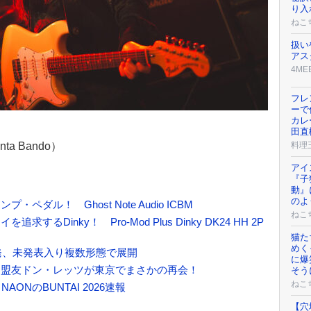
り入
ねこ
扱い
アス
4ME
フレ
ーで
カレ
田直
a Bando）
料理
アイ
『子
動』
のよ
ダル！ Ghost Note Audio ICBM
ねこ
Dinky！ Pro-Mod Plus Dinky DK24 HH 2P
猫た
めく
再発、未発表入り複数形態で展開
に爆
と盟友ドン・レッツが東京でまさかの再会！
そう
ねこ
ONのBUNTAI 2026速報
【穴