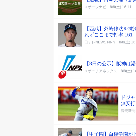
スポーツナビ
8/8(土) 16:11
【西武】外崎修汰を抹
れずここまで打率.161
日テレNEWS NNN
8/8(土) 16
【8日の公示】阪神は
スポニチアネックス
8/8(土) 1
ドジャ
無安打
読売新聞
【甲子園】白樺学園が