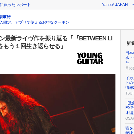
際に買ったレポート
Yahoo! JAPAN
規取得
入限定、アプリで使えるお得なクーポン
最新ライヴ作を振り返る「『BETWEEN LI
新
作品をもう１回生き返らせる」
日本
承 
た
草の
イカ
トの
情報
TSU
【動
EX
オ編
OSA
猫を
秘訣