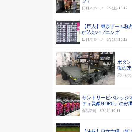
プ」
日刊スポーツ
8/8(土) 16:12
【巨人】東京ドーム騒
び込むハプニング
日刊スポーツ
8/8(土) 16:12
ボタン
獄の連
乗りもの
サントリービバレッジ
ティ炭酸NOPE」の好
食品新聞
8/8(土) 16:11
【速報】日本文理（新潟