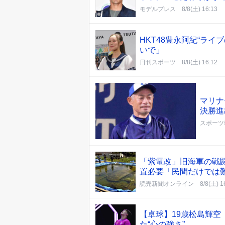
モデルプレス
8/8(土) 16:13
HKT48豊永阿紀“ラ
いで」
日刊スポーツ
8/8(土) 16:12
マリナ
決勝進
スポーツ
「紫電改」旧海軍の戦
置必要「民間だけでは
読売新聞オンライン
8/8(土) 1
【卓球】19歳松島輝
た“心の強さ”