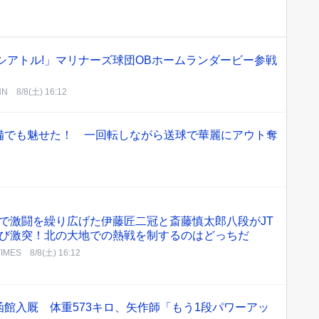
シアトル!」マリナーズ球団OBホームランダービー参戦
NN
8/8(土) 16:12
備でも魅せた！ 一回転しながら送球で華麗にアウト奪
声
で激闘を繰り広げた伊藤匠二冠と斎藤慎太郎八段がJT
び激突！北の大地での熱戦を制するのはどっちだ
TIMES
8/8(土) 16:12
館入厩 体重573キロ、矢作師「もう1段パワーアッ