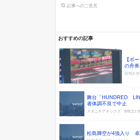
記事へのご意見
おすすめの記事
【ボー
の舟券
日刊スポ
舞台「HUNDRED 
者体調不良で中止
スポニチアネックス
8/8(土) 1
松島輝空が4強入り 卓