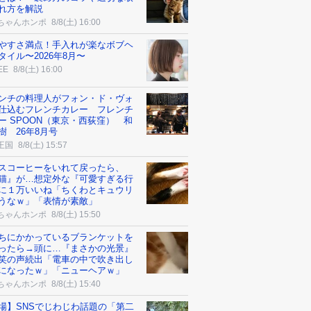
れ方を解説
ちゃんホンポ
8/8(土) 16:00
やすさ満点！手入れが楽なボブヘ
タイル〜2026年8月〜
EE
8/8(土) 16:00
ンチの料理人がフォン・ド・ヴォ
仕込むフレンチカレー フレンチ
ー SPOON（東京・西荻窪） 和
樹 26年8月号
王国
8/8(土) 15:57
スコーヒーをいれて戻ったら、
猫』が…想定外な『可愛すぎる行
に１万いいね「ちくわとキュウリ
うなｗ」「表情が素敵」
ちゃんホンポ
8/8(土) 15:50
ちにかかっているブランケットを
ったら→頭に…『まさかの光景』
笑の声続出「電車の中で吹き出し
になったｗ」「ニューヘアｗ」
ちゃんホンポ
8/8(土) 15:40
場】SNSでじわじわ話題の「第二