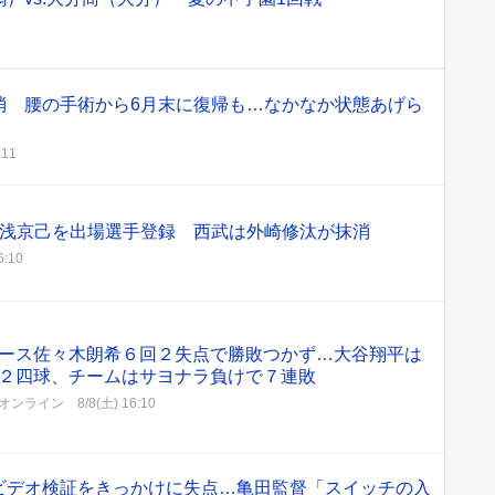
消 腰の手術から6月末に復帰も…なかなか状態あげら
:11
湯浅京己を出場選手登録 西武は外崎修汰が抹消
6:10
ース佐々木朗希６回２失点で勝敗つかず…大谷翔平は
２四球、チームはサヨナラ負けで７連敗
オンライン
8/8(土) 16:10
ビデオ検証をきっかけに失点…亀田監督「スイッチの入