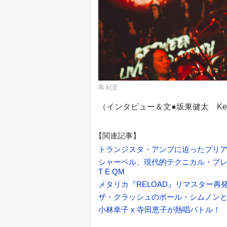
島 紀史
（インタビュー＆文●坂東健太 Kent
【関連記事】
トランジスタ・アンプに迫ったプリアンプ・ペ
シャーベル、現代的テクニカル・プレイを追求する
T E QM
メタリカ『RELOAD』リマスター
ザ・クラッシュのポール・シムノン
小林幸子 x 寺田恵子が熱唱バトル！ NA