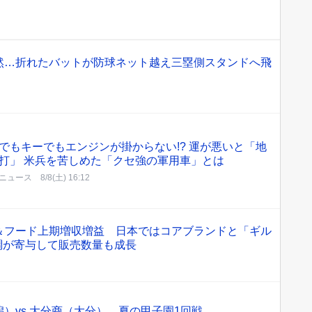
然…折れたバットが防球ネット越え三塁側スタンドへ飛
でもキーでもエンジンが掛からない!? 運が悪いと「地
打」 米兵を苦しめた「クセ強の軍用車」とは
ニュース
8/8(土) 16:12
＆フード上期増収増益 日本ではコアブランドと「ギル
調が寄与して販売数量も成長
）vs.大分商（大分） 夏の甲子園1回戦