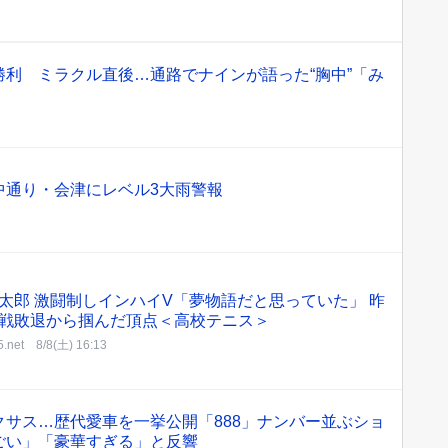
利 ミラクル直後…通路でナインが語った“胸中”「み
中通り・会津にレベル3大雨警報
太郎 激闘制しインハイV「夢物語だと思っていた」 昨
戦敗退から掴んだ頂点＜高校テニス＞
5.net
8/8(土) 16:13
サス…歴代愛車を一挙公開「888」ナンバー並ぶショ
ごい」「豪華すぎる」と反響