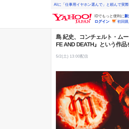
Y
AIに「仕事用イヤホン選んで」と頼んで実
a
IDでもっと便利に
新
h
ログイン
初回購
o
o
島 紀史、コンチェルト・ムーン
!
FE AND DEATH』という
J
A
5/2(土) 13:00配信
P
A
N