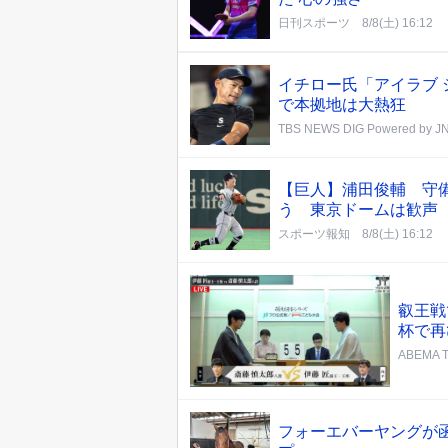
日刊スポーツ
8/8(土) 16:12
イチロー氏「アイラブ 
で本拠地は大熱狂
TBS NEWS DIG Powered by J
【巨人】浦田俊輔 守
う 東京ドームは歓
スポーツ報知
8/8(土) 16:12
叡王戦
杯で再
ABEMA 
フォーエバーヤングが函