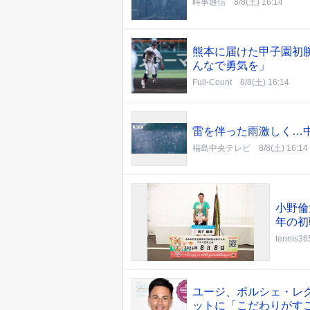
時事通信
8/8(土) 16:14
熊本に届けた甲子園初勝
んなで勇気を」
Full-Count
8/8(土) 16:14
雷を伴った雨激しく…
福島中央テレビ
8/8(土) 16:14
小野倫
年の初
tennis36
ユージ、ポルシェ・レク
ットに「こだわりがす