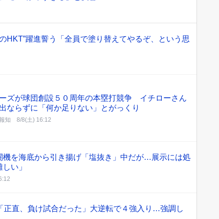
イブのHKT”躍進誓う「全員で塗り替えてやるぞ、という思
ーズが球団創設５０周年の本塁打競争 イチローさん
出ならずに「何か足りない」とがっくり
報知
8/8(土) 16:12
闘機を海底から引き揚げ「塩抜き」中だが…展示には処
難しい」
6:12
空「正直、負け試合だった」大逆転で４強入り…強調し