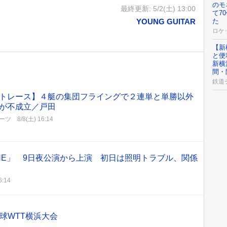
のモ
最終更新:
5/2(土) 13:00
て7
YOUNG GUITAR
た
ロケ
【新
と便
新横
間・
鉄道
トレース】４艇の集団フライングで２連単と単勝以外
が不成立／戸田
ーツ
8/8(土) 16:14
LINE」 9日夜公演から上演 初日は照明トラブル、関係
6:14
球WTT横浜大会