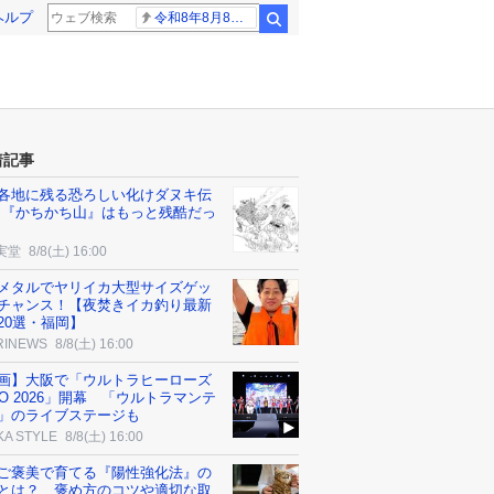
ヘルプ
令和8年8月8日8時8分
検索
着記事
各地に残る恐ろしい化けダヌキ伝
～『かちかち山』はもっと残酷だっ
実堂
8/8(土) 16:00
メタルでヤリイカ大型サイズゲッ
チャンス！【夜焚きイカ釣り最新
20選・福岡】
RINEWS
8/8(土) 16:00
画】大阪で「ウルトラヒーローズ
PO 2026」開幕 「ウルトラマンテ
」のライブステージも
KA STYLE
8/8(土) 16:00
ご褒美で育てる『陽性強化法』の
とは？ 褒め方のコツや適切な取