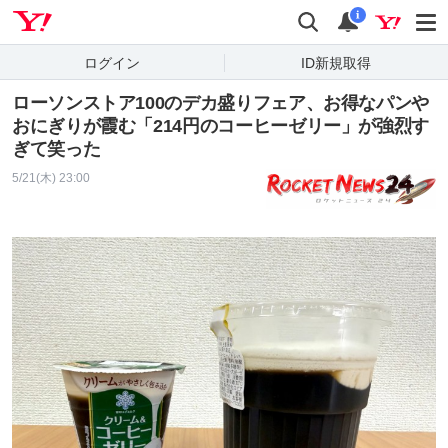
Yahoo! JAPAN
検索
通知
i
ログイン
ID新規取得
ローソンストア100のデカ盛りフェア、お得なパンや
おにぎりが霞む「214円のコーヒーゼリー」が強烈す
ぎて笑った
5/21(木) 23:00