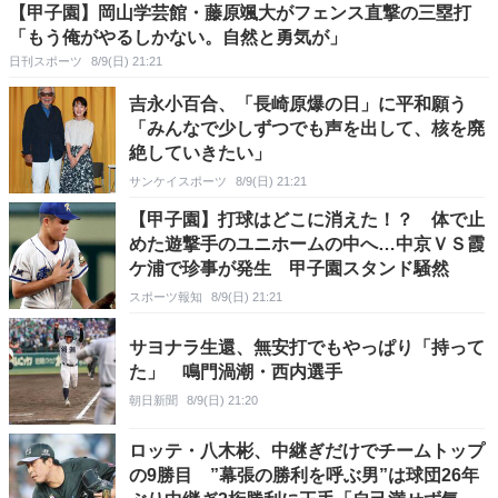
【甲子園】岡山学芸館・藤原颯大がフェンス直撃の三塁打
「もう俺がやるしかない。自然と勇気が」
日刊スポーツ
8/9(日) 21:21
吉永小百合、「長崎原爆の日」に平和願う
「みんなで少しずつでも声を出して、核を廃
絶していきたい」
サンケイスポーツ
8/9(日) 21:21
【甲子園】打球はどこに消えた！？ 体で止
めた遊撃手のユニホームの中へ…中京ＶＳ霞
ケ浦で珍事が発生 甲子園スタンド騒然
スポーツ報知
8/9(日) 21:21
サヨナラ生還、無安打でもやっぱり「持って
た」 鳴門渦潮・西内選手
朝日新聞
8/9(日) 21:20
ロッテ・八木彬、中継ぎだけでチームトップ
の9勝目 ”幕張の勝利を呼ぶ男”は球団26年