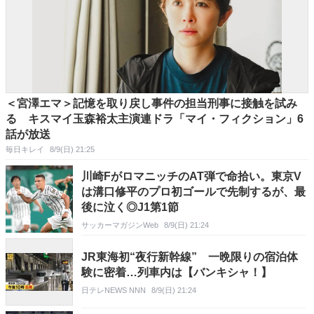
＜宮澤エマ＞記憶を取り戻し事件の担当刑事に接触を試み
る キスマイ玉森裕太主演連ドラ「マイ・フィクション」6
話が放送
毎日キレイ
8/9(日) 21:25
川崎FがロマニッチのAT弾で命拾い。東京V
は溝口修平のプロ初ゴールで先制するが、最
後に泣く◎J1第1節
サッカーマガジンWeb
8/9(日) 21:24
JR東海初“夜行新幹線” 一晩限りの宿泊体
験に密着…列車内は【バンキシャ！】
日テレNEWS NNN
8/9(日) 21:24