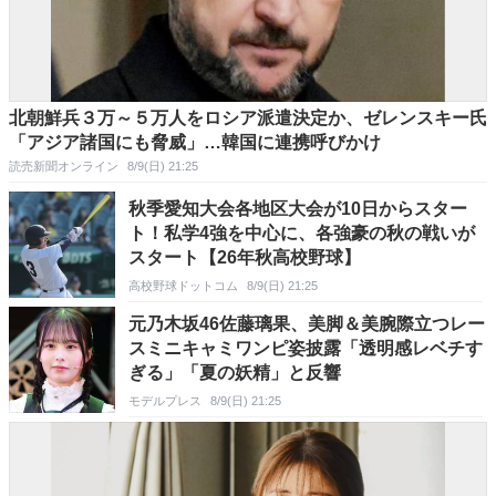
北朝鮮兵３万～５万人をロシア派遣決定か、ゼレンスキー氏
「アジア諸国にも脅威」…韓国に連携呼びかけ
読売新聞オンライン
8/9(日) 21:25
秋季愛知大会各地区大会が10日からスター
ト！私学4強を中心に、各強豪の秋の戦いが
スタート【26年秋高校野球】
高校野球ドットコム
8/9(日) 21:25
元乃木坂46佐藤璃果、美脚＆美腕際立つレー
スミニキャミワンピ姿披露「透明感レベチす
ぎる」「夏の妖精」と反響
モデルプレス
8/9(日) 21:25