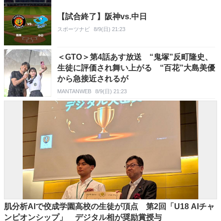
【試合終了】阪神vs.中日
スポーツナビ
8/9(日) 21:23
＜GTO＞第4話あす放送 “鬼塚”反町隆史、
生徒に評価され舞い上がる “百花”大島美優
から急接近されるが
MANTANWEB
8/9(日) 21:23
肌分析AIで佼成学園高校の生徒が頂点 第2回「U18 AIチャ
ンピオンシップ」 デジタル相が奨励賞授与