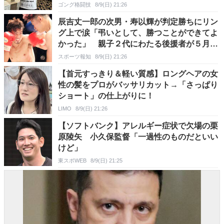
頑張れるかもしれない」
ゴング格闘技
8/9(日) 21:26
辰吉丈一郎の次男・寿以輝が判定勝ちにリン
グ上で涙「弔いとして、勝つことができてよ
かった」 親子２代にわたる後援者が５月に
急逝
スポーツ報知
8/9(日) 21:26
【首元すっきり＆軽い質感】ロングヘアの女
性の髪をプロがバッサリカット→「さっぱり
ショート」の仕上がりに！
LIMO
8/9(日) 21:26
【ソフトバンク】アレルギー症状で欠場の栗
原陵矢 小久保監督「一過性のものだといい
けど」
東スポWEB
8/9(日) 21:25