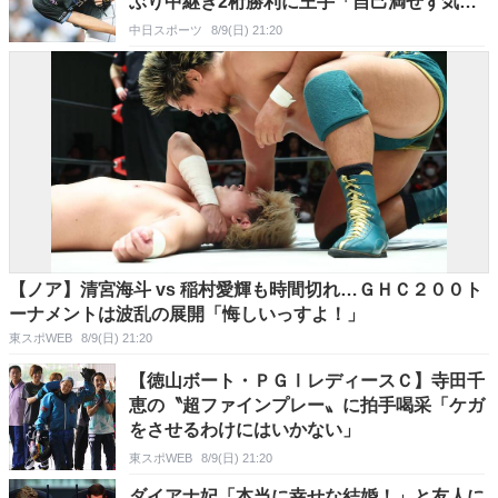
ぶり中継ぎ2桁勝利に王手「自己満せず気を
引き締めて」
中日スポーツ
8/9(日) 21:20
【ノア】清宮海斗 vs 稲村愛輝も時間切れ…ＧＨＣ２００ト
ーナメントは波乱の展開「悔しいっすよ！」
東スポWEB
8/9(日) 21:20
【徳山ボート・ＰＧⅠレディースＣ】寺田千
恵の〝超ファインプレー〟に拍手喝采「ケガ
をさせるわけにはいかない」
東スポWEB
8/9(日) 21:20
ダイアナ妃「本当に幸せな結婚！」と友人に