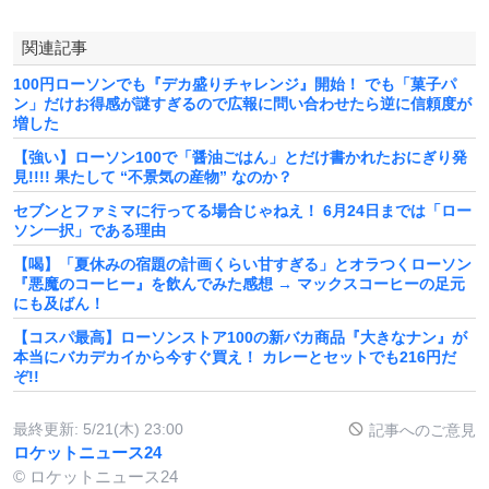
関連記事
100円ローソンでも『デカ盛りチャレンジ』開始！ でも「菓子パ
ン」だけお得感が謎すぎるので広報に問い合わせたら逆に信頼度が
増した
【強い】ローソン100で「醤油ごはん」とだけ書かれたおにぎり発
見!!!! 果たして “不景気の産物” なのか？
セブンとファミマに行ってる場合じゃねえ！ 6月24日までは「ロー
ソン一択」である理由
【喝】「夏休みの宿題の計画くらい甘すぎる」とオラつくローソン
『悪魔のコーヒー』を飲んでみた感想 → マックスコーヒーの足元
にも及ばん！
【コスパ最高】ローソンストア100の新バカ商品『大きなナン』が
本当にバカデカイから今すぐ買え！ カレーとセットでも216円だ
ぞ!!
最終更新:
5/21(木) 23:00
記事へのご意見
ロケットニュース24
© ロケットニュース24