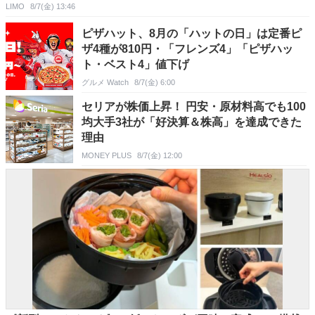
LIMO
8/7(金) 13:46
ピザハット、8月の「ハットの日」は定番ピ
ザ4種が810円・「フレンズ4」「ピザハッ
ト・ベスト4」値下げ
グルメ Watch
8/7(金) 6:00
セリアが株価上昇！ 円安・原材料高でも100
均大手3社が「好決算＆株高」を達成できた
理由
MONEY PLUS
8/7(金) 12:00