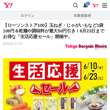
Yahoo! JAPAN
検索
通知
i
ログイン
ID新規取得
【ローソンストア100】玉ねぎ・じゃがいもなど1袋
108円＆乾麺や調味料が最大50円引き！6月23日まで
お得な「生活応援セール」開催中。
6/10(水) 17:16