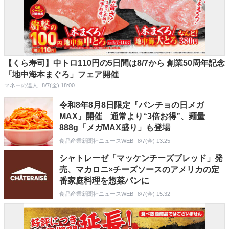
【くら寿司】中トロ110円の5日間は8/7から 創業50周年記念
「地中海本まぐろ」フェア開催
マネーの達人
8/7(金) 18:00
令和8年8月8日限定『パンチョの日メガ
MAX』開催 通常より“3倍お得”、麺量
888g「メガMAX盛り」も登場
食品産業新聞社ニュースWEB
8/7(金) 13:25
シャトレーゼ「マッケンチーズブレッド」発
売、マカロニ×チーズソースのアメリカの定
番家庭料理を惣菜パンに
食品産業新聞社ニュースWEB
8/7(金) 15:32