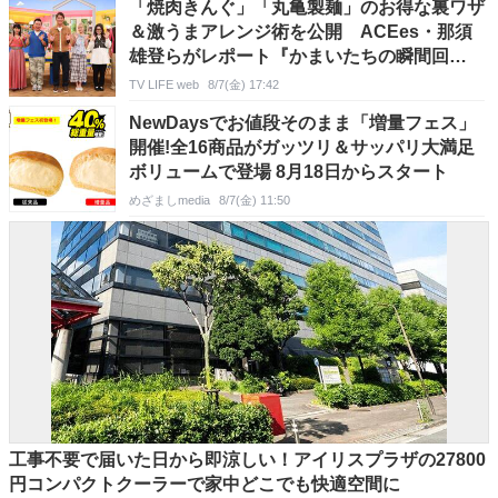
「焼肉きんぐ」「丸亀製麺」のお得な裏ワザ
＆激うまアレンジ術を公開 ACEes・那須
雄登らがレポート『かまいたちの瞬間回
答！』
TV LIFE web
8/7(金) 17:42
NewDaysでお値段そのまま「増量フェス」
開催!全16商品がガッツリ＆サッパリ大満足
ボリュームで登場 8月18日からスタート
めざましmedia
8/7(金) 11:50
工事不要で届いた日から即涼しい！アイリスプラザの27800
円コンパクトクーラーで家中どこでも快適空間に