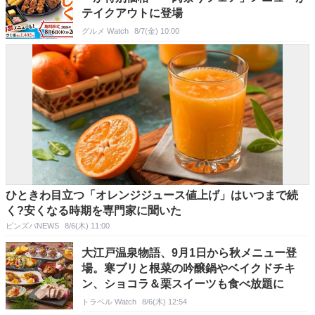
テイクアウトに登場
グルメ Watch
8/7(金) 10:00
ひときわ目立つ「オレンジジュース値上げ」はいつまで続
く?安くなる時期を専門家に聞いた
ピンズバNEWS
8/6(木) 11:00
大江戸温泉物語、9月1日から秋メニュー登
場。寒ブリと根菜の吟醸鍋やベイクドチキ
ン、ショコラ＆栗スイーツも食べ放題に
トラベル Watch
8/6(木) 12:54