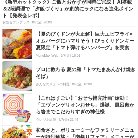
《新型ホットクック》ご飯とおかずが同時に完成！ AI搭載
＆2段調理で「夕飯づくり」が劇的にラクになる進化ポイン
ト【発表会レポ】
女性セブンプラス
8/7(金) 20:00
【夏のびくドンが大正解】巨大エビフライ×
オムバーグにハマりそう！びっくりドンキー
夏限定「トマト弾けるハンバーグ」を実食レ
ビュー
MonoMax Web
8/7(金) 18:01
プロに教わる 夏の麺「トマたまあんかけ焼き
そば」
みんなのきょうの料理
8/7(金) 10:00
【これはすごい】“おせち補完計画”始動！
「エヴァンゲリオンおせち」爆誕、風呂敷か
ら箸までこだわりすぎの神仕様
ウレぴあ総研
8/7(金) 21:45
和食さと、ボリューミーなファミリーメニュ
ーが特別価格・「肉祭りフェア」メニューが