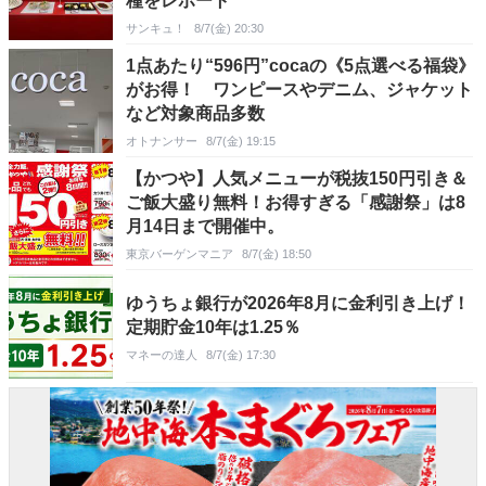
種をレポート
サンキュ！
8/7(金) 20:30
1点あたり“596円”cocaの《5点選べる福袋》
がお得！ ワンピースやデニム、ジャケット
など対象商品多数
オトナンサー
8/7(金) 19:15
【かつや】人気メニューが税抜150円引き＆
ご飯大盛り無料！お得すぎる「感謝祭」は8
月14日まで開催中。
東京バーゲンマニア
8/7(金) 18:50
ゆうちょ銀行が2026年8月に金利引き上げ！
定期貯金10年は1.25％
マネーの達人
8/7(金) 17:30