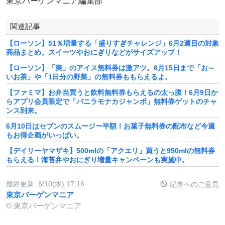
東京バーゲンマニア編集部
関連記事
【ローソン】51％増量する「盛りすぎチャレンジ」6月2週目の対象
商品まとめ。スイーツやおにぎりなどがサイズアップ！
【ローソン】「爽」のアイス無料券は激アツ。6月15日まで「お～
いお茶」や「1日分の野菜」の無料券ももらえるよ。
【ファミマ】お弁当買うと飲料無料券もらえるの太っ腹！6月9日か
らアプリ会員限定で「バニラモナカジャンボ」無料券ゲットのチャ
ンス到来。
6月10日はセブンのスムージー半額！お菓子無料券の配布など今週
もお得企画がいっぱい。
【デイリーヤマザキ】500mlの「アクエリ」買うと950mlの無料券
もらえる！海苔弁やおにぎり増量キャンペーンも実施中。
最終更新:
6/10(水) 17:16
記事へのご意見
東京バーゲンマニア
© 東京バーゲンマニア