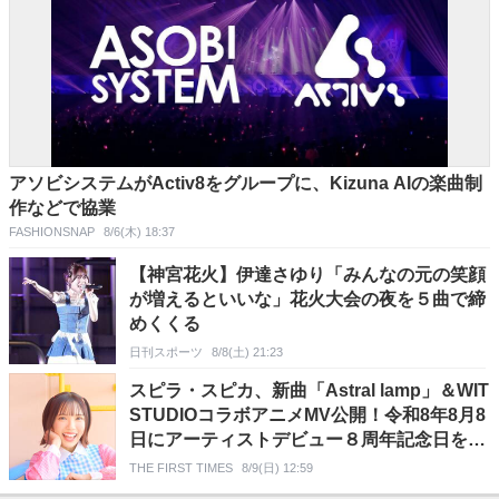
アソビシステムがActiv8をグループに、Kizuna AIの楽曲制
作などで協業
FASHIONSNAP
8/6(木) 18:37
【神宮花火】伊達さゆり「みんなの元の笑顔
が増えるといいな」花火大会の夜を５曲で締
めくくる
日刊スポーツ
8/8(土) 21:23
スピラ・スピカ、新曲「Astral lamp」＆WIT
STUDIOコラボアニメMV公開！令和8年8月8
日にアーティストデビュー８周年記念日を迎
えた記念楽曲
THE FIRST TIMES
8/9(日) 12:59