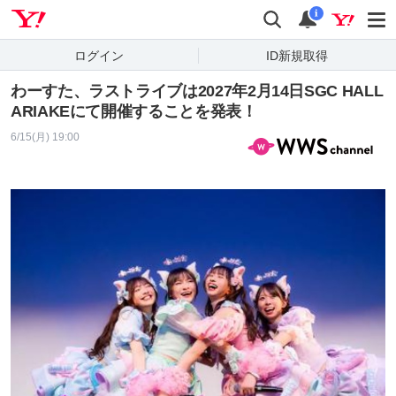
Yahoo! JAPAN
検索
通知
i
ログイン
ID新規取得
わーすた、ラストライブは2027年2月14日SGC HALL
ARIAKEにて開催することを発表！
6/15(月) 19:00