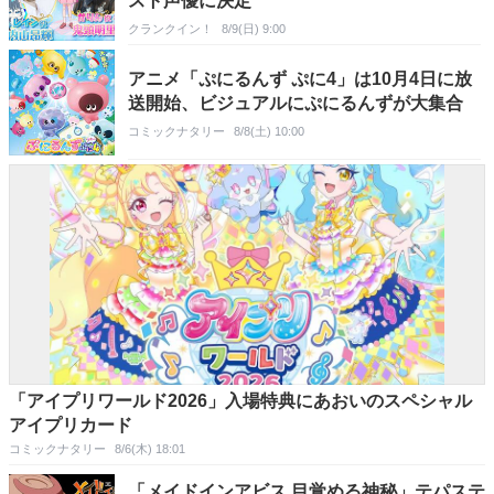
スト声優に決定
クランクイン！
8/9(日) 9:00
アニメ「ぷにるんず ぷに4」は10月4日に放
送開始、ビジュアルにぷにるんずが大集合
コミックナタリー
8/8(土) 10:00
「アイプリワールド2026」入場特典にあおいのスペシャル
アイプリカード
コミックナタリー
8/6(木) 18:01
「メイドインアビス 目覚める神秘」テパステ