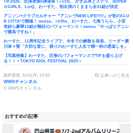
TIF2026、出演者第5弾発表！i-COL、かすみ草とステラ、SUPER
☆GiRLS、LinQ、わーすた、初出演のくままら全31組が決定
アニソン×クラブカルチャー『アニレヴNEW LIFE!!!!!』が初のCLU
B CITTA'で開催！ motsu、i☆Ris、わーすた、七海うらら、小宮
有紗ら豪華12組が熱狂のパフォーマンス！motsu「やっぱりアニレ
ヴ最高ですね！」
わーすた、11周年記念ライブで、今冬での解散を発表。リーダー廣
川奈々聖「大切な皆に、残りのわーすた人生で精一杯の恩返しを」
【写真特集】わーすた、圧巻のパフォーマンスでTIFを盛り上げ
る！！＜TOKYO IDOL FESTIVAL 2025＞
最終更新:
6/15(月) 19:00
記事へのご意見
WWSチャンネル
© WWSチャンネル
おすすめの記事