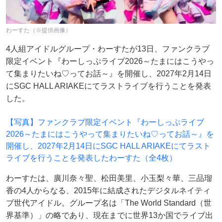
わーすた（※提供画像）
4人組アイドルグループ・わーすたが13日、ファンクラブ
限定イベント『わーしっぷライブ2026～たまにはこうやっ
て集まりたいね♡ってお話～』を開催し、2027年2月14日
にSGC HALL ARIAKEにてラストライブを行うことを発表
した。
【写真】ファンクラブ限定イベント『わーしっぷライブ
2026～たまにはこうやって集まりたいね♡ってお話～』を
開催し、2027年2月14日にSGC HALL ARIAKEにてラスト
ライブを行うことを発表したわーすた（全4枚）
わーすたは、廣川奈々聖、松田美里、小玉梨々華、三品瑠
香の4人からなる、2015年に結成されたデジタルネイティ
ブ世代アイドル。グループ名は「The World Standard（世
界基準）」の略であり、現在までに世界13か国でライブ出