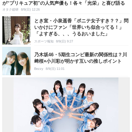
が“プリキュア初”の人気声優も！各々「光栄」と喜び語る
オタク総研
8/9(日) 12:26
とき宣・小泉遥香「ポニテ女子すき？？」問
いかけにファン「世界いち似合ってる！」
「よすぎる、、、うるおいました」
スポーツ報知
8/9(日) 9:27
乃木坂46・5期生コンビ最新の関係性は？川
﨑桜×小川彩が明かす互いの推しポイント
Bezzy
8/9(日) 11:01