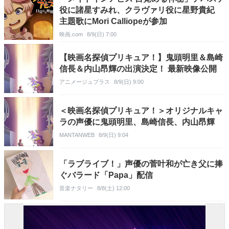
役に諸星すみれ、クラヴァリ役に星野貴紀
主題歌にMori Calliopeが参加
映画.com
8/9(日) 7:00
【映画名探偵プリキュア！】鬼頭明里＆島崎
信長＆内山昂輝の出演決定！ 最新映像公開
アニメージュプラス
8/9(日) 9:00
＜映画名探偵プリキュア！＞オリジナルキャ
ラの声優に鬼頭明里、島崎信長、内山昂輝
MANTANWEB
8/9(日) 9:04
「ラブライブ！」声優の菅叶和が亡き父に捧
ぐバラード「Papa」配信
音楽ナタリー
8/8(土) 12:00