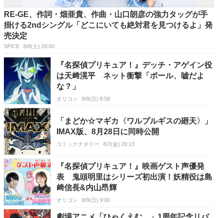
RE-GE、作詞・畑亜貴、作曲・山口朗彦の強力タッグが手
掛ける2ndシングル「どこにいても絶対君を見つけるよ」発
売決定
SPICE
8/8(土) 20:00
『名探偵プリキュア！』デッチ・アゲイン役
は天﨑滉平 ネット衝撃「ポール、嘘だよ
な？」
オリコン
8/9(日) 8:58
「まどか☆マギカ〈ワルプルギスの廻天〉」
IMAX版、8月28日に同時公開
コミックナタリー
8/7(金) 20:13
『名探偵プリキュア！』映画ゲスト声優発
表 鬼頭明里はシリーズ初出演！妖精役は島
﨑信長&内山昂輝
オリコン
8/9(日) 9:00
劇場アニメ「ひゃくえむ。」1周年記念リバ