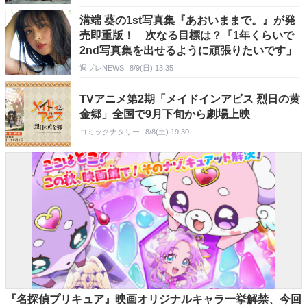
溝端 葵の1st写真集『あおいままで。』が発
売即重版！ 次なる目標は？「1年くらいで
2nd写真集を出せるように頑張りたいです」
週プレNEWS
8/9(日) 13:35
TVアニメ第2期「メイドインアビス 烈日の黄
金郷」全国で9月下旬から劇場上映
コミックナタリー
8/8(土) 19:30
『名探偵プリキュア』映画オリジナルキャラ一挙解禁、今回