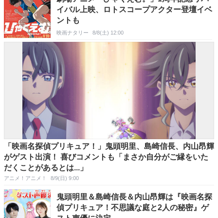
イバル上映、ロトスコープアクター登壇イベ
ントも
映画ナタリー
8/8(土) 12:00
「映画名探偵プリキュア！」鬼頭明里、島崎信長、内山昂輝
がゲスト出演！ 喜びコメントも「まさか自分がご縁をいた
だくことがあるとは...」
アニメ！アニメ！
8/9(日) 9:00
鬼頭明里＆島崎信長＆内山昂輝は『映画名探
偵プリキュア！不思議な庭と2人の秘密』ゲ