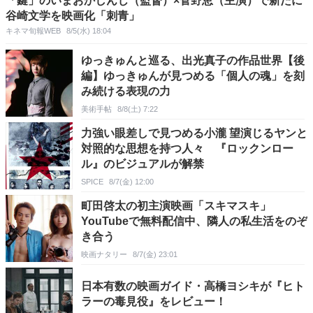
「鍵」のいまおかしんじ（監督）×菅野恵（主演）で新たに
谷崎文学を映画化「刺青」
キネマ旬報WEB
8/5(水) 18:04
ゆっきゅんと巡る、出光真子の作品世界【後
編】ゆっきゅんが見つめる「個人の魂」を刻
み続ける表現の力
美術手帖
8/8(土) 7:22
力強い眼差しで見つめる小瀧 望演じるヤンと
対照的な思想を持つ人々 『ロックンロー
ル』のビジュアルが解禁
SPICE
8/7(金) 12:00
町田啓太の初主演映画「スキマスキ」
YouTubeで無料配信中、隣人の私生活をのぞ
き合う
映画ナタリー
8/7(金) 23:01
日本有数の映画ガイド・高橋ヨシキが『ヒト
ラーの毒見役』をレビュー！