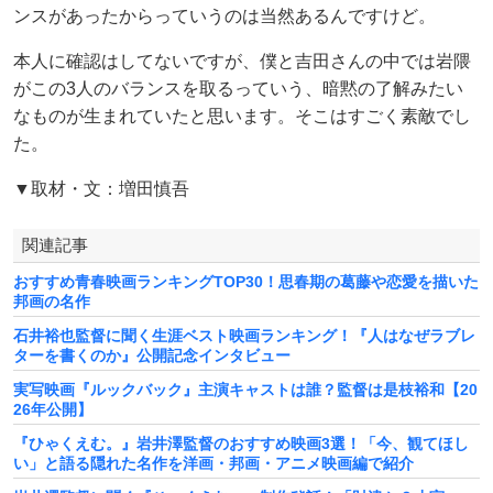
ンスがあったからっていうのは当然あるんですけど。
本人に確認はしてないですが、僕と吉田さんの中では岩隈
がこの3人のバランスを取るっていう、暗黙の了解みたい
なものが生まれていたと思います。そこはすごく素敵でし
た。
▼取材・文：増田慎吾
関連記事
おすすめ青春映画ランキングTOP30！思春期の葛藤や恋愛を描いた
邦画の名作
石井裕也監督に聞く生涯ベスト映画ランキング！『人はなぜラブレ
ターを書くのか』公開記念インタビュー
実写映画『ルックバック』主演キャストは誰？監督は是枝裕和【20
26年公開】
『ひゃくえむ。』岩井澤監督のおすすめ映画3選！「今、観てほし
い」と語る隠れた名作を洋画・邦画・アニメ映画編で紹介