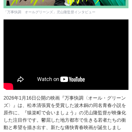
「万事快調 オールグリーンズ」児山隆監督インタビュー
2026年1月16日公開の映画『万事快調〈オール・グリーン
ズ〉』は、松本清張賞を受賞した波木銅の同名青春小説を
原作に、『猿楽町で会いましょう』の児山隆監督が映像化
した注目作です。鬱屈した地方都市で生きる若者たちの衝
動と希望を描き出す、新たな痛快青春映画が誕生しまし