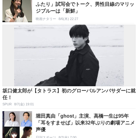
ふたり」試写会でトーク、男性目線のマリッ
ジブルーは「新鮮」
映画ナタリー
8/6(木) 22:27
坂口健太郎が【タトラス】初のグローバルアンバサダーに就
任！
SPUR
8/7(金) 19:01
堀田真由「ghost」主演、高橋一生は95年
「耳をすませば」以来32年ぶりの劇場アニメ
声優
日刊スポーツ
8/7(金) 7:00