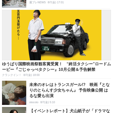
週プレNEWS
8/7(金) 17:01
ゆうばり国際映画祭観客賞受賞！ “終活タクシー”ロードム
ービー『ごじゃっぺタクシー』10月公開＆予告解禁
クランクイン！
8/7(金) 18:00
未来のオレはトランスガール!? 映画『とな
りのとらんす少女ちゃん』 予告映像公開 は
るな愛も出演
otocoto
8/7(金) 5:10
【イベントレポート】犬山紙子が「ドラマな