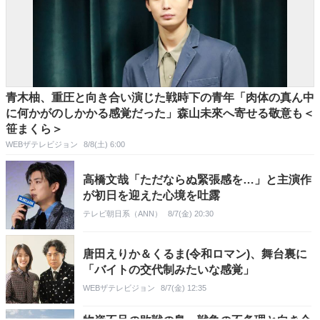
青木柚、重圧と向き合い演じた戦時下の青年「肉体の真ん中
に何かがのしかかる感覚だった」森山未來へ寄せる敬意も＜
笹まくら＞
WEBザテレビジョン
8/8(土) 6:00
高橋文哉「ただならぬ緊張感を…」と主演作
が初日を迎えた心境を吐露
テレビ朝日系（ANN）
8/7(金) 20:30
唐田えりか＆くるま(令和ロマン)、舞台裏に
「バイトの交代制みたいな感覚」
WEBザテレビジョン
8/7(金) 12:35