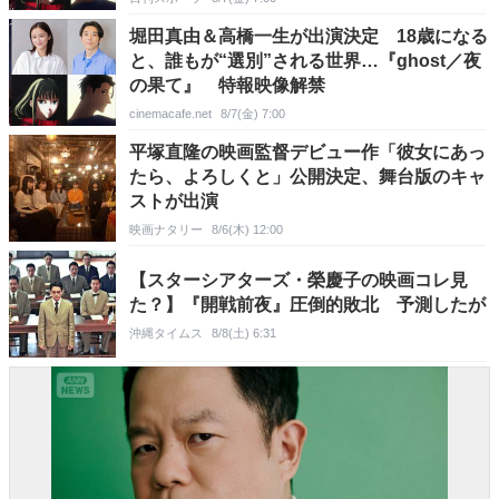
堀田真由＆高橋一生が出演決定 18歳になる
と、誰もが“選別”される世界…『ghost／夜
の果て』 特報映像解禁
cinemacafe.net
8/7(金) 7:00
平塚直隆の映画監督デビュー作「彼女にあっ
たら、よろしくと」公開決定、舞台版のキャ
ストが出演
映画ナタリー
8/6(木) 12:00
【スターシアターズ・榮慶子の映画コレ見
た？】『開戦前夜』圧倒的敗北 予測したが
沖縄タイムス
8/8(土) 6:31