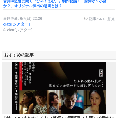
岩井澤監督に聞く『ひゃくえむ。』制作秘話！「財津か？小宮
か？」オリジナル演出の意図とは？
最終更新:
6/7(日) 22:26
記事へのご意見
ciatr[シアター]
© ciatr[シアター]
おすすめの記事