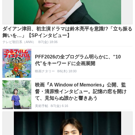
ダイアン津田、初主演ドラマは鈴木亮平を意識!?「立ち振る
舞いを…」【SPインタビュー】
テレビ朝日系（ANN）
8/7(金) 18:06
PFF2026の全プログラム明らかに、“10
代”をキーワードに企画展開
映画ナタリー
8/6(木) 18:00
映画『A Window of Memories』公開、監
督・清原惟インタビュー。記憶の窓を開け
て、見知らぬ誰かと響きあう
美術手帖
8/7(金) 6:16