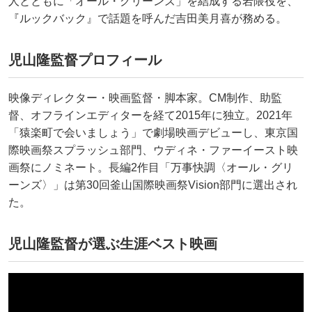
人とともに「オール・グリーンズ」を結成する岩隈役を、
『ルックバック』で話題を呼んだ吉田美月喜が務める。
児山隆監督プロフィール
映像ディレクター・映画監督・脚本家。CM制作、助監
督、オフラインエディターを経て2015年に独立。2021年
「猿楽町で会いましょう」で劇場映画デビューし、東京国
際映画祭スプラッシュ部門、ウディネ・ファーイースト映
画祭にノミネート。長編2作目「万事快調〈オール・グリ
ーンズ〉」は第30回釜山国際映画祭Vision部門に選出され
た。
児山隆監督が選ぶ生涯ベスト映画