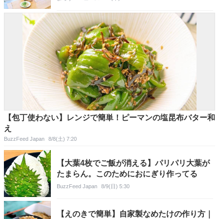
【包丁使わない】レンジで簡単！ピーマンの塩昆布バター和
え
BuzzFeed Japan
8/8(土) 7:20
【大葉4枚でご飯が消える】パリパリ大葉が
たまらん。このためにおにぎり作ってる
BuzzFeed Japan
8/9(日) 5:30
【えのきで簡単】自家製なめたけの作り方｜