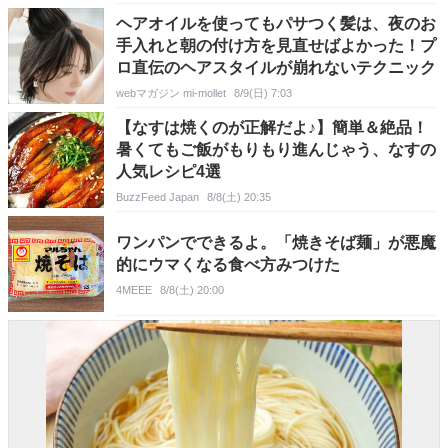
ヘアオイルを使ってもパサつく髪は、夜のお
手入れと朝の付け方を見直せばよかった！プ
ロ直伝のヘアスタイルが崩れないテクニック
webマガジン mi-mollet
8/9(日) 7:03
【なすは焼くのが正解だよ♪】簡単＆絶品！
暑くてもご飯がもりもり進んじゃう、なすの
人気レシピ4選
BuzzFeed Japan
8/8(土) 20:35
ワンパンでできるよ。「焼きそば麺」が悪魔
的にウマくなる食べ方みつけた
4MEEE
8/8(土) 20:00