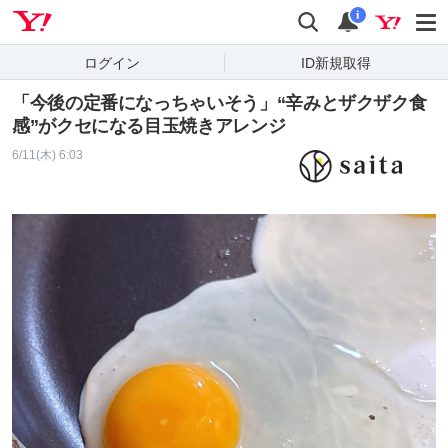
Yahoo! JAPAN
検索
通知
i
ログイン
ID新規取得
「今後の定番になっちゃいそう」“辛みとザクザク食
感”がクセになる目玉焼きアレンジ
6/11(木) 6:03