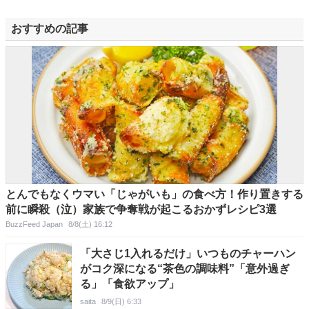
おすすめの記事
とんでもなくウマい「じゃがいも」の食べ方！作り置きする
前に瞬殺（泣）家族で争奪戦が起こるおかずレシピ3選
BuzzFeed Japan
8/8(土) 16:12
「大さじ1入れるだけ」いつものチャーハン
がコク深になる“茶色の調味料”「意外過ぎ
る」「食欲アップ」
saita
8/9(日) 6:33