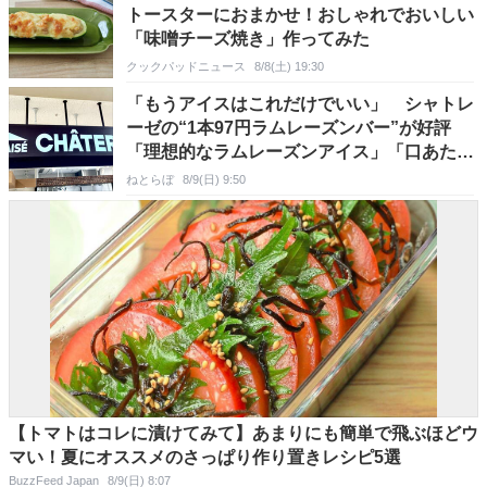
トースターにおまかせ！おしゃれでおいしい
「味噌チーズ焼き」作ってみた
クックパッドニュース
8/8(土) 19:30
「もうアイスはこれだけでいい」 シャトレ
ーゼの“1本97円ラムレーズンバー”が好評
「理想的なラムレーズンアイス」「口あたり
が最高」の声
ねとらぼ
8/9(日) 9:50
【トマトはコレに漬けてみて】あまりにも簡単で飛ぶほどウ
マい！夏にオススメのさっぱり作り置きレシピ5選
BuzzFeed Japan
8/9(日) 8:07