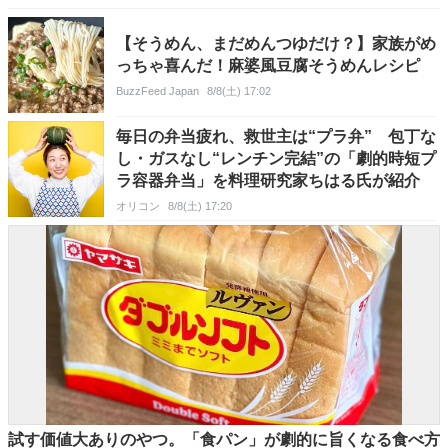
【そうめん、まだめんつゆだけ？】家族がめ
っちゃ喜んだ！麻婆風豆腐そうめんレシピ
BuzzFeed Japan
8/8(土) 17:02
毎日の弁当疲れ、救世主は“プラ弁” 包丁な
し・ガスなし“レンチン完結”の「劇的時短プ
ラ容器弁当」を料理研究家ちはる氏が紹介
オリコン
8/8(土) 17:20
試す価値大ありのやつ。「食パン」が劇的に旨くなる食べ方