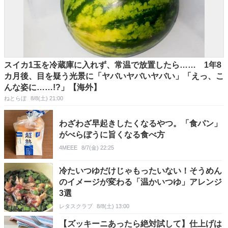
スイカ1玉を冷蔵庫に入れず、常温で放置したら…… 1年8
カ月後、目を疑う光景に「ヤバいヤバいヤバい」「えっ、こ
んな姿に……!?」【海外】
ねとらぼ
8/8(土) 21:00
わざわざ早起きしたくなるやつ。「食パン」
がべらぼうに旨くなる食べ方
4MEEE
8/7(金) 22:25
冷たいつゆだけじゃもったいない！そうめん
のイメージが変わる「温かいつゆ」アレンジ
3選
レタスクラブ
8/8(土) 13:00
【ズッキーニあったら絶対試して】仕上げは