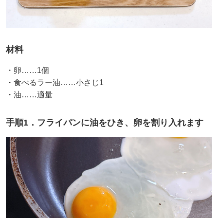
材料
・卵……1個
・食べるラー油……小さじ1
・油……適量
手順1．フライパンに油をひき、卵を割り入れます