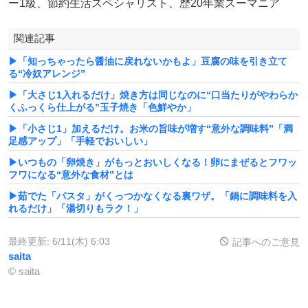
ー1級、節約生活スペシャリスト、歴20年業スーマニア
関連記事
▶「知っちゃったら醤油に戻れないかもよ」豆腐の味を引き立て
る“冷奴アレンジ”
▶「大さじ1入れるだけ」焼き方は同じなのに“口当たりがやわらか
くふっくら仕上がる”玉子焼き「色鮮やか」
▶「小さじ1」加えるだけ。お米の旨味が増す“意外な調味料”「満
足感アップ」「手軽でおいしい」
▶いつもの「卵焼き」がもっとおいしくなる！卵にまぜるとフワッ
フワになる“意外な食材”とは
▶茹でた「パスタ」がくっつかなくなる裏ワザ。「鍋に調味料を入
れるだけ」「湯切りもラク！」
最終更新:
6/11(木) 6:03
記事へのご意見
saita
© saita