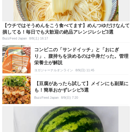
【ウチではそうめんをこう食べてます】めんつゆだけなんて
損してる！毎日でも大歓迎の絶品アレンジレシピ3選
BuzzFeed Japan
8/8(土) 16:17
コンビニの「サンドイッチ」と「おにぎ
り」、腹持ちを決めるのは中身だった。管理
栄養士が解説
ヨガジャーナルオンライン
8/9(日) 11:45
【豆腐があったら試して】メインにも副菜に
も！簡単おかずレシピ5選
BuzzFeed Japan
8/9(日) 7:20