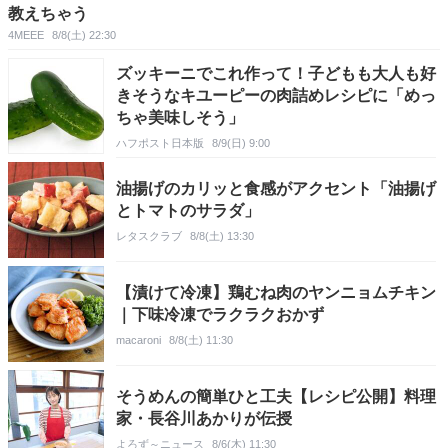
教えちゃう
4MEEE
8/8(土) 22:30
ズッキーニでこれ作って！子どもも大人も好
きそうなキユーピーの肉詰めレシピに「めっ
ちゃ美味しそう」
ハフポスト日本版
8/9(日) 9:00
油揚げのカリッと食感がアクセント「油揚げ
とトマトのサラダ」
レタスクラブ
8/8(土) 13:30
【漬けて冷凍】鶏むね肉のヤンニョムチキン
｜下味冷凍でラクラクおかず
macaroni
8/8(土) 11:30
そうめんの簡単ひと工夫【レシピ公開】料理
家・長谷川あかりが伝授
よろず～ニュース
8/6(木) 11:30