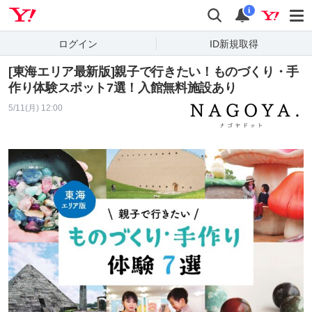
Yahoo! JAPAN
検索
通知
i
ログイン
ID新規取得
[東海エリア最新版]親子で行きたい！ものづくり・手
作り体験スポット7選！入館無料施設あり
5/11(月) 12:00