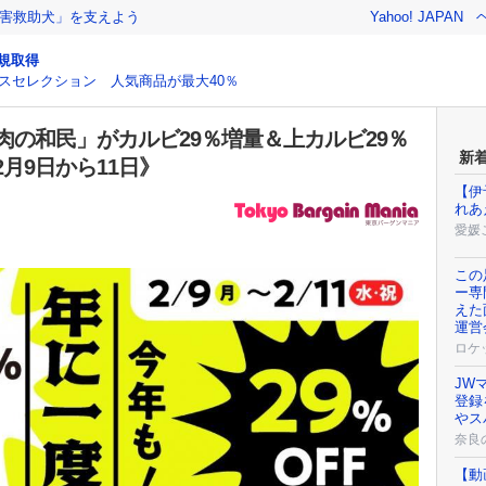
害救助犬」を支えよう
Yahoo! JAPAN
規取得
スセレクション 人気商品が最大40％
肉の和民」がカルビ29％増量＆上カルビ29％
新
月9日から11日》
【伊
れあ
愛媛
この
ー専
えた
運営
ロケ
JW
登録
やス
奈良
【動