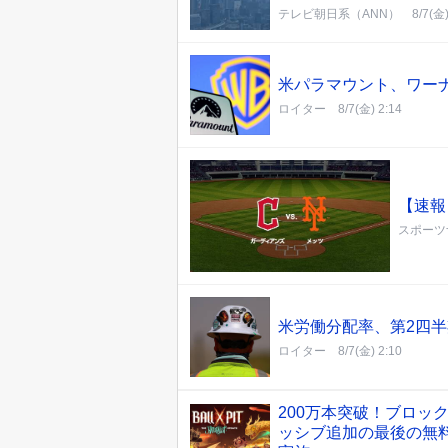
テレビ朝日系（ANN）
8/7(金)
米パラマウント、ワー
ロイター
8/7(金) 2:14
【速報
スポーツ
米労働分配率、第2四半
ロイター
8/7(金) 2:10
200万本突破！ブロック
ッシブ追加の最後の無料アプ