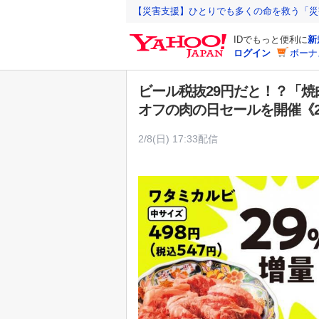
Y
【災害支援】ひとりでも多くの命を救う「災
a
IDでもっと便利に
新
h
ログイン
ボーナ
o
o
ビール税抜29円だと！？「焼
!
オフの肉の日セールを開催《2
J
A
2/8(日) 17:33配信
P
A
N