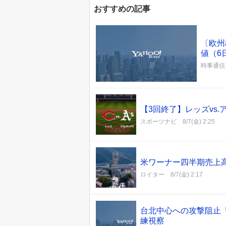
おすすめの記事
〔欧州
値（6
時事通信
【3回終了】レッズvs.
スポーツナビ
8/7(金) 2:25
米ワーナー四半期売上高
ロイター
8/7(金) 2:17
台北中心への攻撃阻止
練視察