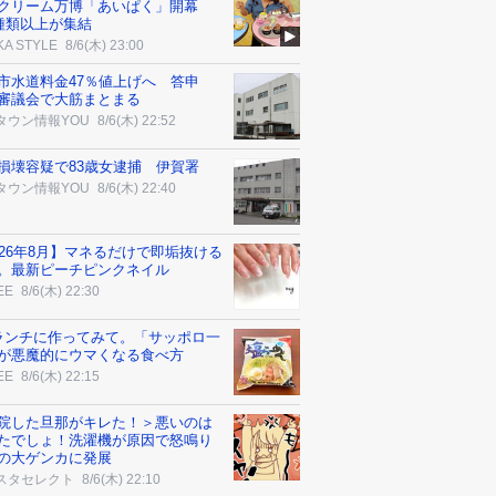
クリーム万博「あいぱく」開幕
0種類以上が集結
KA STYLE
8/6(木) 23:00
市水道料金47％値上げへ 答申
審議会で大筋まとまる
タウン情報YOU
8/6(木) 22:52
損壊容疑で83歳女逮捕 伊賀署
タウン情報YOU
8/6(木) 22:40
026年8月】マネるだけで即垢抜ける
。最新ピーチピンクネイル
EE
8/6(木) 22:30
ランチに作ってみて。「サッポロ一
が悪魔的にウマくなる食べ方
EE
8/6(木) 22:15
院した旦那がキレた！＞悪いのは
たでしょ！洗濯機が原因で怒鳴り
の大ゲンカに発展
スタセレクト
8/6(木) 22:10