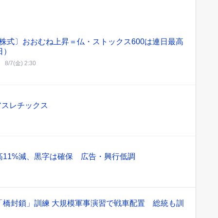
株式〕おおむね上昇＝仏・ストックス600は連日最高
日）
8/7(金) 2:30
アスレチックス
11%減、黒字は確保 広告・興行低調
「橋封鎖」訓練 大規模軍事演習で戦車配置 総統も訓