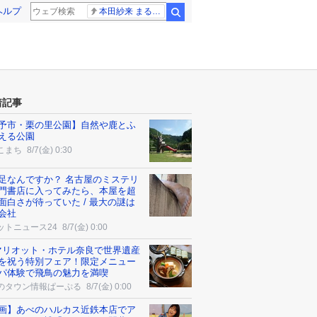
ヘルプ
本田紗来 まるでお人形
検索
着記事
予市・栗の里公園】自然や鹿とふ
える公園
こまち
8/7(金) 0:30
足なんですか？ 名古屋のミステリ
門書店に入ってみたら、本屋を超
面白さが待っていた / 最大の謎は
会社
ットニュース24
8/7(金) 0:00
マリオット・ホテル奈良で世界遺産
を祝う特別フェア！限定メニュー
パ体験で飛鳥の魅力を満喫
のタウン情報ぱーぷる
8/7(金) 0:00
画】あべのハルカス近鉄本店でア