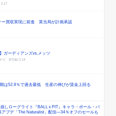
 2:17
ナー買収実現に前進 英当局が計画承認
】ガーディアンズvs.メッツ
ナビ
8/7(金) 2:14
期は52.9％で過去最低 生産の伸びが賃金上回る
崩しローグライト『BALL x PIT』キャラ・ボール・パ
デ「The Naturalist」配信―34％オフのセールも