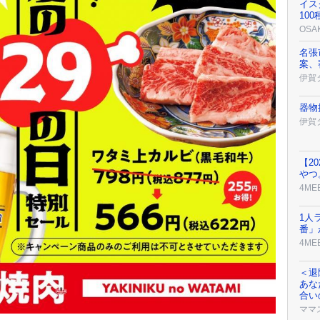
イス
10
OSA
名張
案、
伊賀
器物
伊賀
【2
やつ
4ME
1人
番」
4ME
＜退
あな
合い
ママ