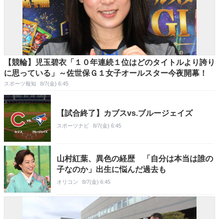
【競輪】児玉碧衣「１０年連続１位はどのタイトルより誇り
に思っている」～佐世保Ｇ１女子オールスター今夜開幕！
スポーツ報知
8/7(金) 6:45
【試合終了】カブスvs.ブルージェイズ
スポーツナビ
8/7(金) 6:45
山村紅葉、異色の経歴 「自分は本当は誰の
子なのか」出生に悩んだ過去も
オリコン
8/7(金) 6:45