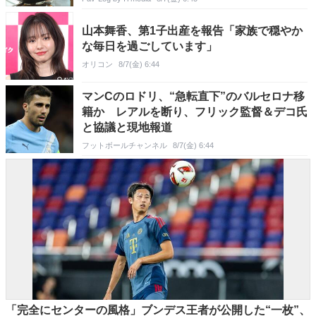
山本舞香、第1子出産を報告「家族で穏やか
な毎日を過ごしています」
オリコン
8/7(金) 6:44
マンCのロドリ、“急転直下”のバルセロナ移
籍か レアルを断り、フリック監督＆デコ氏
と協議と現地報道
フットボールチャンネル
8/7(金) 6:44
「完全にセンターの風格」ブンデス王者が公開した“一枚”、