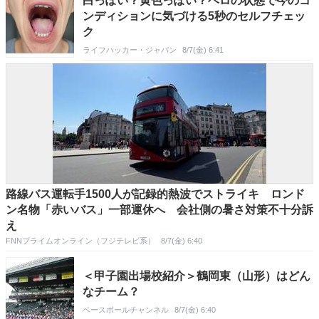
白っぽい？黄色っぽい？ベロの状態で今のコ
ンディションに気づける5秒のセルフチェッ
ク
ライフハッカー・ジャパン
8/7(金) 6:41
路線バス運転手1500人が記録的熱波でストライキ ロンド
ン名物「赤いバス」一部運休へ 会社側の暑さ対策不十分訴
え
FNNプライムオンライン（フジテレビ系）
8/7(金) 6:40
＜甲子園出場校紹介＞鶴岡東（山形）はどん
なチーム？
ベースボールチャンネル
8/7(金) 6:40