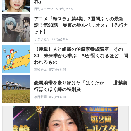
れ」
日刊スポーツ
8/7(金) 6:46
アニメ『転スラ』第4期、2週間ぶりの最新
話！第90話「集束の地ルベリオス」【先行カ
ット】
オタク総研
8/7(金) 6:46
【連載】人と組織の治療家養成講座 その
80 未来学から学ぶ AIが賢くなるほど、問
われるもの
三城雄児
8/7(金) 6:45
豪雪地帯を走り続けた「はくたか」 北越急
行ほくほく線の特別展
毎日新聞
8/7(金) 6:45