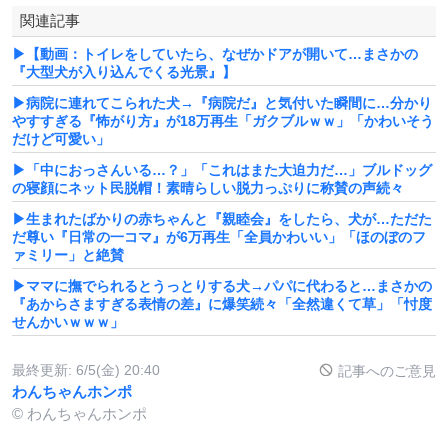
関連記事
▶【動画：トイレをしていたら、なぜかドアが開いて…まさかの
『大型犬が入り込んでくる光景』】
▶病院に連れてこられた犬→『病院だ』と気付いた瞬間に…分かり
やすすぎる『怖がり方』が18万再生「ガクブルｗｗ」「かわいそう
だけど可愛い」
▶「中におっさんいる…？」「これはまた大迫力だ…」ブルドッグ
の寝顔にネット民脱帽！素晴らしい脱力っぷりに称賛の声続々
▶生まれたばかりの赤ちゃんと『親睦会』をしたら、犬が…ただた
だ尊い『日常の一コマ』が6万再生「全員かわいい」「ほのぼのフ
ァミリー」と絶賛
▶ママに撫でられるとうっとりする犬→パパに代わると…まさかの
『あからさますぎる表情の差』に爆笑続々「全然違くて草」「忖度
せんかいｗｗｗ」
最終更新:
6/5(金) 20:40
記事へのご意見
わんちゃんホンポ
© わんちゃんホンポ