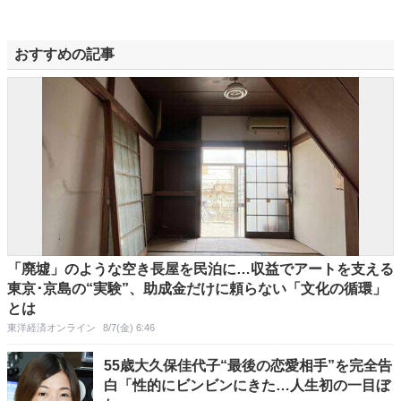
おすすめの記事
「廃墟」のような空き長屋を民泊に…収益でアートを支える
東京･京島の“実験”、助成金だけに頼らない「文化の循環」
とは
東洋経済オンライン
8/7(金) 6:46
55歳大久保佳代子“最後の恋愛相手”を完全告
白「性的にビンビンにきた…人生初の一目ぼ