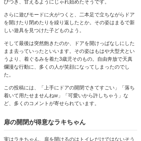
びつき、甘えるようにじゃれ始めたそうです。
さらに遊びモードに火がつくと、二本足で立ちながらドア
を開けたり閉めたりを繰り返したとか。その姿はまるで新
しい遊具を見つけた子どものよう。
そして最後は突然飽きたのか、ドアを開けっぱなしにした
まま去っていったといいます。その姿はもはや大型犬とい
うより、着ぐるみを着た3歳児そのもの。自由奔放で天真
爛漫な行動に、多くの人が笑顔になってしまったのでし
た。
この投稿には、「上手にドアの開閉できてすごい」「落ち
着いて用たせませんねw」「可愛いから許しちゃう」な
ど、多くのコメントが寄せられています。
扉の開閉が得意なラキちゃん
実はラキちゃん、扉を開けるのはトイレだけではないそう