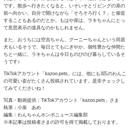
です。散歩へ行きたくなると、いそいそとリビングの扉の
前へ向かい、自分で開けながら「そろそろ行く？」と催促
することもあるのだとか。もはや扉は、ラキちゃんにとっ
て意思表示の道具なのかもしれません。
また、おうちには空吉ちゃん、グーニーちゃんという同居
犬もいるそうで、毎日とてもにぎやか。個性豊かな仲間た
ちと一緒に、ラキちゃんは今日ものびのび暮らしているそ
うです♪
TikTokアカウント「kazoo.pets」には、他にも3匹のわんこ
の可愛い姿がたくさん投稿されています。是非チェックし
てみてくださいね！
写真・動画提供：TikTokアカウント「kazoo.pets」さま
執筆：小泉 あめ
編集：わんちゃんホンポニュース編集部
※本記事は投稿者さまの許可を得て掲載しております。