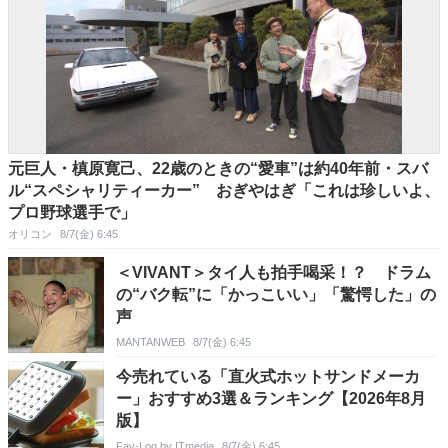
元巨人・槙原寛己、22歳のときの“愛車”は約40年前・スバ
ル“スペシャリティーカー” おぎやはぎ「これは珍しいよ、
プロ野球選手で」
オリコン
8/7(金) 6:45
＜VIVANT＞タイ人も拍手喝采！？ ドラム
の“バク転”に「かっこいい」「驚愕した」の
声
MANTANWEB
8/7(金) 6:45
今売れている「直火式ホットサンドメーカ
ー」おすすめ3選＆ランキング【2026年8月
版】
Fav-Log by ITmedia
8/7(金) 6:45