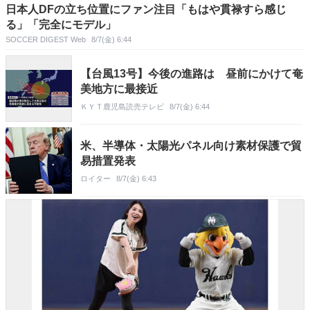
日本人DFの立ち位置にファン注目「もはや貫禄すら感じ
る」「完全にモデル」
SOCCER DIGEST Web
8/7(金) 6:44
【台風13号】今後の進路は 昼前にかけて奄
美地方に最接近
ＫＹＴ鹿児島読売テレビ
8/7(金) 6:44
米、半導体・太陽光パネル向け素材保護で貿
易措置発表
ロイター
8/7(金) 6:43