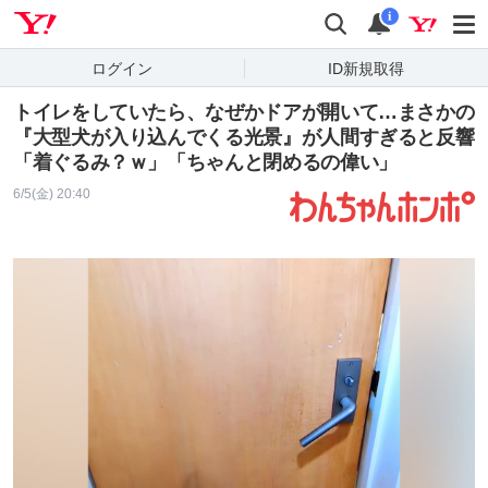
Yahoo! JAPAN
検索
通知
i
ログイン
ID新規取得
トイレをしていたら、なぜかドアが開いて…まさかの
『大型犬が入り込んでくる光景』が人間すぎると反響
「着ぐるみ？ｗ」「ちゃんと閉めるの偉い」
6/5(金) 20:40