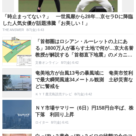
「時止まってない？」 一世風靡から28年…京セラDに降臨
した人気女優が話題沸騰「お美しい！」
THE ANSWER
8/7(金) 6:43
「首都圏はロシアン・ルーレットの上にあ
る」3800万人が暮らす土地で何が…京大名誉
教授が解説する「首都直下地震」のメカニズ
ム
文春オンライン
8/7(金) 6:42
奄美地方が台風13号の暴風域に 奄美市笠利
で最大瞬間風速34メートル観測 土砂災害な
どに警戒を
ＫＹＴ鹿児島読売テレビ
8/7(金) 6:42
ＮＹ市場サマリー（6日）円158円台半ば、株
下落 利回り上昇
ロイター
8/7(金) 6:41