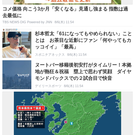
コメ価格 向こう3か月「安くなる」見通し強まる 指数は過
去最低に
TBS NEWS DIG Powered by JNN
8/6(木) 11:54
杉本哲太「61になってもやめられない」こと
とは お茶目な近影にファン「何やってもカ
ッコイイ」「最高」
スポニチアネックス
8/6(木) 11:54
ヌートバー移籍後初安打がタイムリー！本拠
地が熱狂＆祝福 塁上で思わず笑顔 ダイヤ
モンドバックスでの２試合目で快音
デイリースポーツ
8/6(木) 11:54