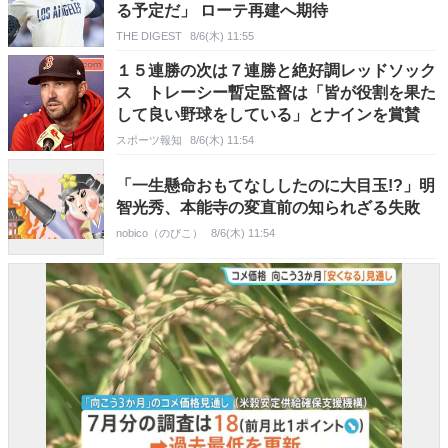
る予定だ」 ローテ再建へ期待
THE DIGEST
8/6(木) 11:55
１５連勝の次は７連勝と絶好調レッドソック
ス トレーシー暫定監督は「皆が役割を果た
して良い野球をしている」とナインを賞賛
スポーツ報知
8/6(木) 11:54
「一生懸命おもてなししたのに大目玉!?」明
智光秀、本能寺の変直前の知られざる失敗
nobico（のびこ）
8/6(木) 11:54