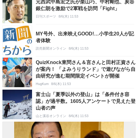
元西武中島宏之氏が栗山巧、中村剛也、炭谷
銀仁朗を激励で2軍戦を訪問「Fight」
日刊スポーツ
8/6(木) 11:53
MY号外、出来映えGOOD!…小学生20人が記
者体験
読売新聞オンライン
8/6(木) 11:53
QuizKnock東問さん＆言さんと田村正資さん
が案内！ 「よみうりランド」で遊びながら自
由研究が進む期間限定イベントが開催
HugKum
8/6(木) 11:53
富士山「夏季以外の登山」は「条件付き容
認」が過半数。1605人アンケートで見えた登
山者の声
山と溪谷オンライン
8/6(木) 11:53