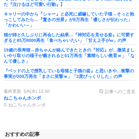
た『泣けるほど可愛い行動』】
キャリーの中から『シャー』と必死に威嚇していた子猫→そっと抱
っこしてみたら…『驚きの光景』が8万再生「優しさが伝わった」
「かわいい～」
猫が姉と久しぶりに再会した結果…『神対応を見せる姿』に可愛す
ぎると85万8000再生「食べちゃいたい」「甘え上手がw」の声
19歳の長寿猫→赤ちゃんが絡んできたときの『対応』が…微笑まし
いやり取りの様子が癒されると61万再生「素晴らしい教育ｗ」「な
んて優しさ」
『ベッドの上で授乳している母猫と子猫の姿』と思いきや…衝撃の
事実が200万再生「まさに笑撃ｗ」「2度びっくりした」の声
最終更新:
5/6(水) 15:50
記事へのご意見
ねこちゃんホンポ
© ねこちゃんホンポ
おすすめの記事