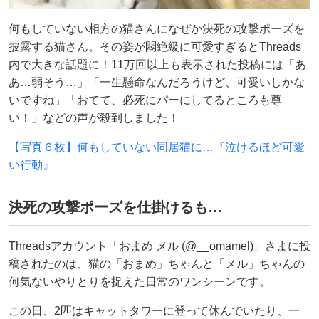
何もしていない相方の猫さんになぜか決死の攻撃ポーズを
披露する猫さん。その姿が悶絶級に可愛すぎるとThreads
内で大きな話題に！11万回以上も表示された投稿には「あ
あ…弱そう…」「一生懸命なんだろうけど、可愛いしかな
いですね」「おてて、必死にパーにしてるところも尊
い！」などの声が殺到しました！
【写真６枚】何もしていない同居猫に…『泣けるほど可愛
い行動』
決死の攻撃ポーズを仕掛けるも…
Threadsアカウント「おまめ メル (@__omamel)」さまに投
稿されたのは、猫の「おまめ」ちゃんと「メル」ちゃんの
何気ないやりとりを捉えた日常のワンシーンです。
この日、2匹はキャットタワーに登って休んでいたり、一