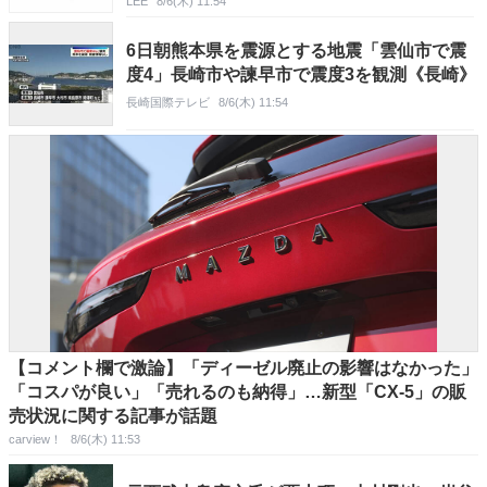
LEE
8/6(木) 11:54
6日朝熊本県を震源とする地震「雲仙市で震
度4」長崎市や諫早市で震度3を観測《長崎》
長崎国際テレビ
8/6(木) 11:54
【コメント欄で激論】「ディーゼル廃止の影響はなかった」
「コスパが良い」「売れるのも納得」…新型「CX-5」の販
売状況に関する記事が話題
carview！
8/6(木) 11:53