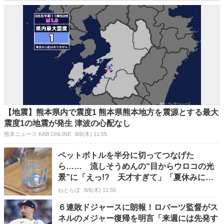
【地震】熊本県内で震度1 熊本県熊本地方を震源とする最大
震度1の地震が発生 津波の心配なし
熊本ニュース KAB ONLINE
8/6(木) 11:55
ペットボトルを半分に切ってつなげた
ら…… 流しそうめんの“目からウロコの光
景”に「えっ!? 天才すぎて」「夏休みに絶
対やる」
ねとらぼ
8/6(木) 11:55
６連敗ドジャースに朗報！ロバーツ監督がス
ネルのメジャー復帰を明言「来週には先発す