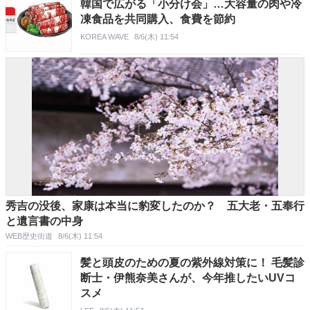
韓国で広がる「小分け会」…大容量の肉や冷
凍食品を共同購入、食費を節約
KOREA WAVE
8/6(木) 11:54
秀吉の没後、家康は本当に豹変したのか？ 五大老・五奉行
と遺言書の中身
WEB歴史街道
8/6(木) 11:54
髪と頭皮のための夏の紫外線対策に！ 毛髪診
断士・伊熊奈美さんが、今年推したいUVコ
スメ