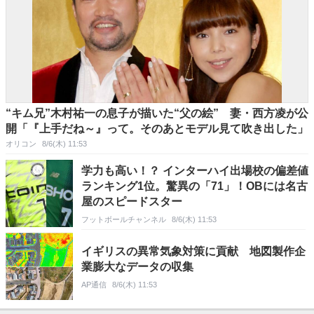
“キム兄”木村祐一の息子が描いた“父の絵” 妻・西方凌が公
開「『上手だね～』って。そのあとモデル見て吹き出した」
オリコン
8/6(木) 11:53
学力も高い！？ インターハイ出場校の偏差値
ランキング1位。驚異の「71」！OBには名古
屋のスピードスター
フットボールチャンネル
8/6(木) 11:53
イギリスの異常気象対策に貢献 地図製作企
業膨大なデータの収集
AP通信
8/6(木) 11:53