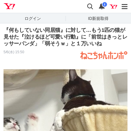
Yahoo! JAPAN
検索
通知
i
ログイン
ID新規取得
『何もしていない同居猫』に対して…もう1匹の猫が
見せた『泣けるほど可愛い行動』に「前世はきっとレ
ッサーパンダ」「弱そうｗ」と１万いいね
5/6(水) 15:50