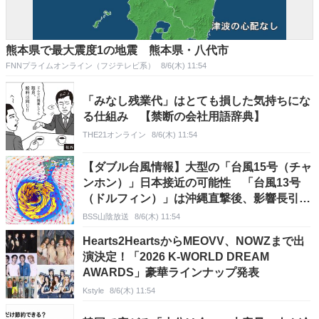
熊本県で最大震度1の地震 熊本県・八代市
FNNプライムオンライン（フジテレビ系）
8/6(木) 11:54
「みなし残業代」はとても損した気持ちにな
る仕組み 【禁断の会社用語辞典】
THE21オンライン
8/6(木) 11:54
【ダブル台風情報】大型の「台風15号（チャ
ンホン）」日本接近の可能性 「台風13号
（ドルフィン）」は沖縄直撃後、影響長引く
おそれ 「台風14号（クジラ）」は熱帯低気
BSS山陰放送
8/6(木) 11:54
圧に 進路予想・雨風シミュレーション【気
Hearts2HeartsからMEOVV、NOWZまで出
象庁6日10時45分発表】
演決定！「2026 K-WORLD DREAM
AWARDS」豪華ラインナップ発表
Kstyle
8/6(木) 11:54