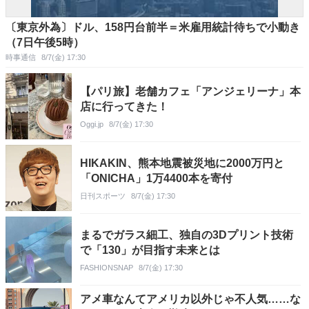
〔東京外為〕ドル、158円台前半＝米雇用統計待ちで小動き
（7日午後5時）
時事通信
8/7(金) 17:30
【パリ旅】老舗カフェ「アンジェリーナ」本
店に行ってきた！
Oggi.jp
8/7(金) 17:30
HIKAKIN、熊本地震被災地に2000万円と
「ONICHA」1万4400本を寄付
日刊スポーツ
8/7(金) 17:30
まるでガラス細工、独自の3Dプリント技術
で「130」が目指す未来とは
FASHIONSNAP
8/7(金) 17:30
アメ車なんてアメリカ以外じゃ不人気……な