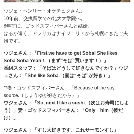
ウジェ・ヘンリー・オケチュクさん。
10年前、交換留学での北大大学院へ。
8年前に、ゴッドスフィバーさんと結婚。
はるか遠く、アフリカはナイジェリアから札幌にきたご夫
婦です。
ウジェさん：「First,we have to get Soba! She likes
Soba.Soba Yeah！（まず“そば”買います！）」
番組スタッフ：「そばはどうして好きなんですか？」ウジ
ェさん：「She like Soba.（妻は“そば”が好き）」
**妻・ゴッドスフィバーさん：「Because of the soy
source.（しょうゆが好きだから）」
ウジェさん：「So, next I like a sushi.（次はお寿司にしよ
う）」妻・ゴッドスフィバーさん：「Only him（彼だ
け）」
ウジェさん：「すし大好きです。これサーモンすし」