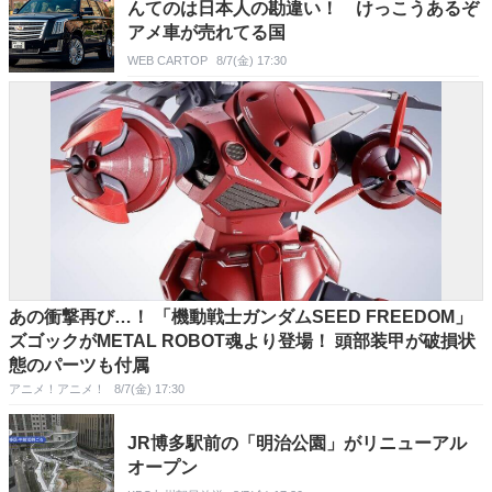
んてのは日本人の勘違い！ けっこうあるぞ
アメ車が売れてる国
WEB CARTOP
8/7(金) 17:30
あの衝撃再び…！ 「機動戦士ガンダムSEED FREEDOM」
ズゴックがMETAL ROBOT魂より登場！ 頭部装甲が破損状
態のパーツも付属
アニメ！アニメ！
8/7(金) 17:30
JR博多駅前の「明治公園」がリニューアル
オープン