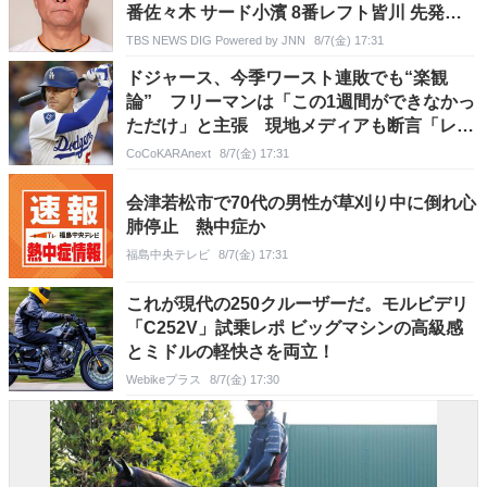
番佐々木 サード小濱 8番レフト皆川 先発・
ハワード
TBS NEWS DIG Powered by JNN
8/7(金) 17:31
ドジャース、今季ワースト連敗でも“楽観
論” フリーマンは「この1週間ができなかっ
ただけ」と主張 現地メディアも断言「レギ
ュラーシーズンは前段階に過ぎない」
CoCoKARAnext
8/7(金) 17:31
会津若松市で70代の男性が草刈り中に倒れ心
肺停止 熱中症か
福島中央テレビ
8/7(金) 17:31
これが現代の250クルーザーだ。モルビデリ
「C252V」試乗レポ ビッグマシンの高級感
とミドルの軽快さを両立！
Webikeプラス
8/7(金) 17:30