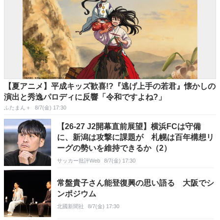
【夏アニメ】平成キッズ歓喜!?『逃げ上手の若君』懐かしの
演出と秀逸パロディに反響「令和ですよね?」
ふたまん＋
8/7(金) 17:30
【26-27 J2開幕直前展望】横浜FCは守備
に、新潟は攻撃に課題が 札幌は百年構想リ
ーグの勢いを維持できるか（2）
サッカー批評Web
8/7(金) 17:30
常盤貴子さん能登復興の思い語る 大阪でシ
ンポジウム
北國新聞社
8/7(金) 17:30