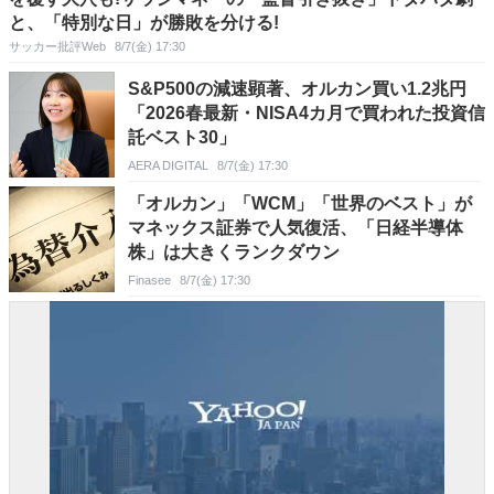
と、「特別な日」が勝敗を分ける!
サッカー批評Web
8/7(金) 17:30
S&P500の減速顕著、オルカン買い1.2兆円
「2026春最新・NISA4カ月で買われた投資信
託ベスト30」
AERA DIGITAL
8/7(金) 17:30
「オルカン」「WCM」「世界のベスト」が
マネックス証券で人気復活、「日経半導体
株」は大きくランクダウン
Finasee
8/7(金) 17:30