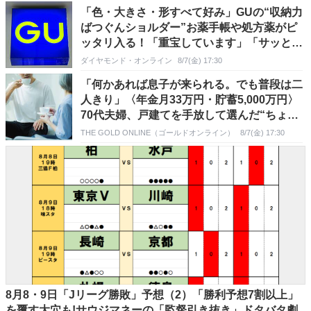
「色・大きさ・形すべて好み」GUの“収納力
ばつぐんショルダー”お薬手帳や処方薬がピ
ッタリ入る！「重宝しています」「サッと出
かけるのに最適」《購入レビュー》
ダイヤモンド・オンライン
8/7(金) 17:30
「何かあれば息子が来られる。でも普段は二
人きり」〈年金月33万円・貯蓄5,000万円〉
70代夫婦、戸建てを手放して選んだ“ちょう
どいい距離”
THE GOLD ONLINE（ゴールドオンライン）
8/7(金) 17:30
8月8・9日「Jリーグ勝敗」予想（2）「勝利予想7割以上」
を覆す大穴も!サウジマネーの「監督引き抜き」ドタバタ劇