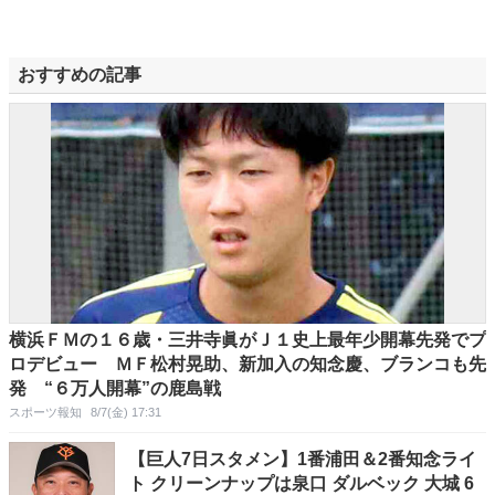
おすすめの記事
横浜ＦＭの１６歳・三井寺眞がＪ１史上最年少開幕先発でプ
ロデビュー ＭＦ松村晃助、新加入の知念慶、ブランコも先
発 “６万人開幕”の鹿島戦
スポーツ報知
8/7(金) 17:31
【巨人7日スタメン】1番浦田＆2番知念ライ
ト クリーンナップは泉口 ダルベック 大城 6