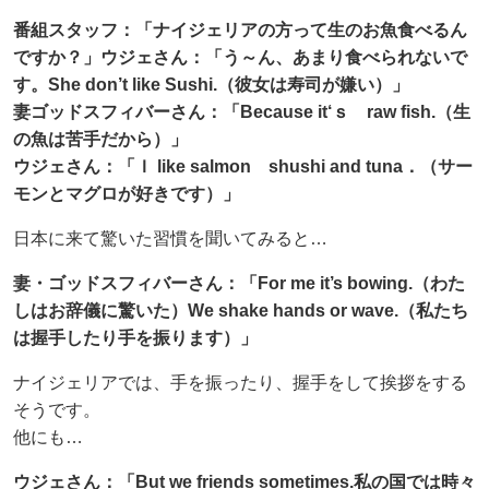
番組スタッフ：「ナイジェリアの方って生のお魚食べるん
ですか？」ウジェさん：「う～ん、あまり食べられないで
す。She don’t like Sushi.（彼女は寿司が嫌い）」
妻ゴッドスフィバーさん：「Because it‘ｓ raw fish.（生
の魚は苦手だから）」
ウジェさん：「Ｉ like salmon shushi and tuna．（サー
モンとマグロが好きです）」
日本に来て驚いた習慣を聞いてみると…
妻・ゴッドスフィバーさん：「For me it’s bowing.（わた
しはお辞儀に驚いた）We shake hands or wave.（私たち
は握手したり手を振ります）」
ナイジェリアでは、手を振ったり、握手をして挨拶をする
そうです。
他にも…
ウジェさん：「But we friends sometimes.私の国では時々