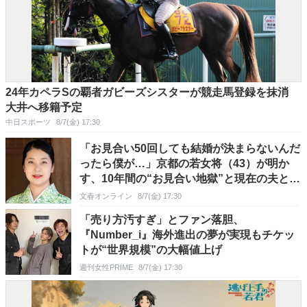
24年カペラSの覇者ガビーズシスターが競走馬登録を抹消
大井へ移籍予定
中日スポーツ
8/7(金) 17:30
「お見合い50回しても結婚が決まらないんだ
ったら僕が…」京都の若女将（43）が明か
す、10年間の“お見合い地獄”と現在の夫との
意外な“馴れ初め”
文春オンライン
8/7(金) 17:30
「売り方汚すぎ」とファン落胆、
『Number_i』海外進出の夢が実現もチケッ
トが“世界規模”の大幅値上げ
週刊女性PRIME
8/7(金) 17:30