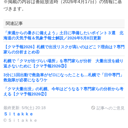
※掲載の内容は番組放送時（2026年4月17日）の情報に基
づきます。
関連記事
「来週からの暑さに備えよう」土日に準備したいポイント３選 北
海道の天気予報＆気象予報士解説／2026年5月8日更新
【クマ予報2026】札幌で出没リスクが高いのはどこ？理由は？専門
家らの分析まとめ④
札幌で「クマが出づらい場所」を専門家らが分析 大量出没を繰り
返さないために【クマ予報2026③】
3分に1回出動で救急車がゼロになったことも…札幌で「日中専門」
救急隊が必要になるワケ
「クマ大量出没」の札幌、今年はどうなる？専門家らの分析から考
える【クマ予報2026②】
最終更新:
5/9(土) 20:18
記事へのご意見
Ｓｉｔａｋｋｅ
© Ｓｉｔａｋｋｅ