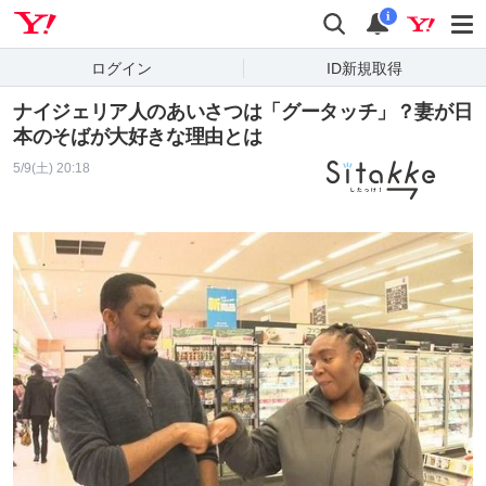
Yahoo! JAPAN
検索
通知
i
ログイン
ID新規取得
ナイジェリア人のあいさつは「グータッチ」？妻が日
本のそばが大好きな理由とは
5/9(土) 20:18