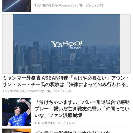
TBS NEWS DIG Powered by JNN
8/9(日) 6:43
ミャンマー外務省 ASEAN特使「もはや必要ない」アウン・
サン・スー・チー氏の釈放は「法律によってのみ行われる」
TBS NEWS DIG Powered by JNN
8/9(日) 6:43
「泣けちゃいます…」バレー引退試合で感動
プレー 繋いだ亡き戦友の思い「仲間ってい
いな」ファン涙腺崩壊
THE ANSWER
8/9(日) 6:43