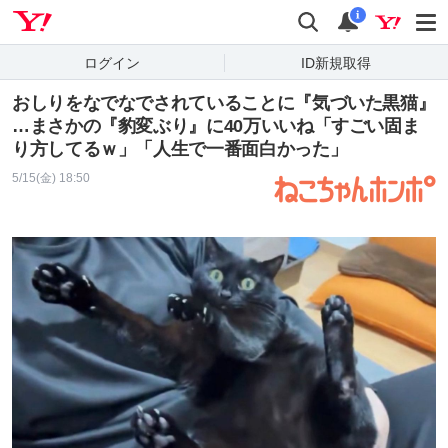
Yahoo! JAPAN
検索
通知
i
ログイン
ID新規取得
おしりをなでなでされていることに『気づいた黒猫』
…まさかの『豹変ぶり』に40万いいね「すごい固ま
り方してるｗ」「人生で一番面白かった」
5/15(金) 18:50