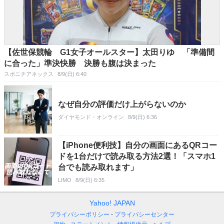
【佐世保競輪 G1女子オールスター】太田りゆ 「準備間
に合った」準決快勝 決勝も腹は決まった
スポニチアネックス
8/9(日) 6:40
なぜ自分の評価だけ上がらないのか
ダイヤモンド・オンライン
8/9(日) 6:36
【iPhone便利技】自分の画面にあるQRコー
ドを1台だけで読み取る方法2選！「スマホ1
台でも読み取れます」
LIMO
8/9(日) 6:35
Yahoo! JAPAN
プライバシーポリシー
プライバシーセンター