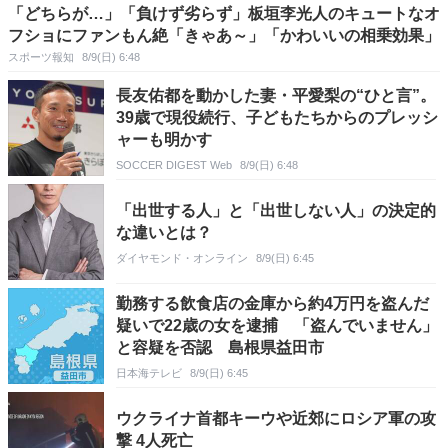
「どちらが…」「負けず劣らず」板垣李光人のキュートなオ
フショにファンもん絶「きゃあ～」「かわいいの相乗効果」
スポーツ報知
8/9(日) 6:48
長友佑都を動かした妻・平愛梨の“ひと言”。
39歳で現役続行、子どもたちからのプレッシ
ャーも明かす
SOCCER DIGEST Web
8/9(日) 6:48
「出世する人」と「出世しない人」の決定的
な違いとは？
ダイヤモンド・オンライン
8/9(日) 6:45
勤務する飲食店の金庫から約4万円を盗んだ
疑いで22歳の女を逮捕 「盗んでいません」
と容疑を否認 島根県益田市
日本海テレビ
8/9(日) 6:45
ウクライナ首都キーウや近郊にロシア軍の攻
撃 4人死亡