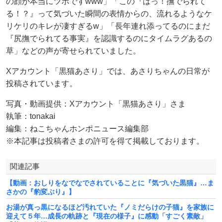
の顔が本当にツボですwww」「この『はっ！撫でられて
る！？』って気づいた瞬間の表情からの、流れるようなケ
リケリのキレが凄すぎるw」「長年連れ添ってるのにまだ
『尻撫でられてる事実』を認識するのにタイムラグあるの
草」などの声が寄せられていました。
Xアカウント「黒猫あさり」では、あさりちゃんの日常が
投稿されています。
写真・動画提供：Xアカウント「黒猫あさり」さま
執筆：tonakai
編集：ねこちゃんホンポニュース編集部
※本記事は投稿者さまの許可を得て掲載しております。
関連記事
【動画：おしりをなでなでされていることに『気づいた黒猫』…ま
さかの『豹変ぶり』】
お湯が真っ黒になるほど汚れていた『ノミだらけの子猫』を家族に
迎えて５年…成長の軌跡と『現在の様子』に感動「すごく素敵」