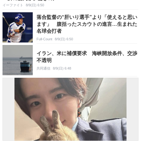
イーファイト
8/9(日) 6:50
落合監督の“肝いり選手”より「使えると思い
ます」 腹括ったスカウトの進言…生まれた
名球会打者
Full-Count
8/9(日) 6:50
イラン、米に補償要求 海峡開放条件、交渉
不透明
共同通信
8/9(日) 6:48