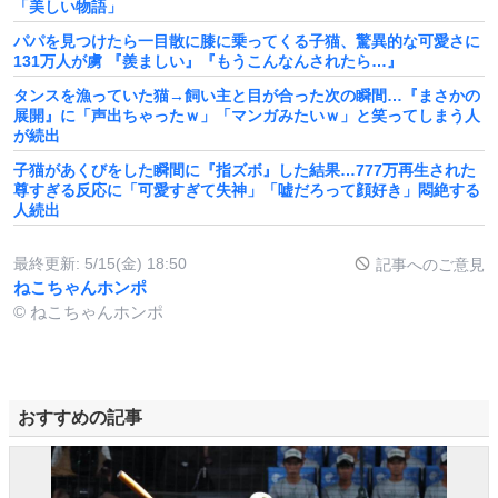
「美しい物語」
パパを見つけたら一目散に膝に乗ってくる子猫、驚異的な可愛さに
131万人が虜 『羨ましい』『もうこんなんされたら…』
タンスを漁っていた猫→飼い主と目が合った次の瞬間…『まさかの
展開』に「声出ちゃったｗ」「マンガみたいｗ」と笑ってしまう人
が続出
子猫があくびをした瞬間に『指ズボ』した結果…777万再生された
尊すぎる反応に「可愛すぎて失神」「嘘だろって顔好き」悶絶する
人続出
最終更新:
5/15(金) 18:50
記事へのご意見
ねこちゃんホンポ
© ねこちゃんホンポ
おすすめの記事