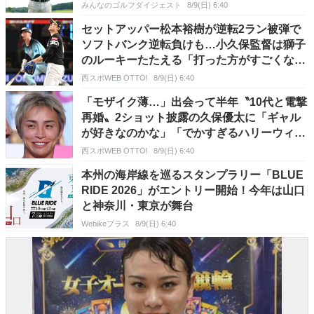
みんなのゴルフダイジェスト
8/9(日) 6:40
セットアッパー松本裕樹が逆転2ラン被弾で
ソフトバンク逆転負けも…小久保監督は獅子
のルーキーたたえる「打った方がすごくない
ですか」
西スポWEB OTTO!
8/9(日) 6:40
「モザイク薄…」出会って半年〝10代と電撃
再婚〟2ショット披露の久保優太に「ギャル
が好きなのかな」「でかすぎるハリーウィン
ストン」
西スポWEB OTTO!
8/9(日) 6:40
本州の海岸線を巡るスタンプラリー「BLUE
RIDE 2026」がエントリー開始！今年は山口
と神奈川・東京が舞台
Webikeプラス
8/9(日) 6:40