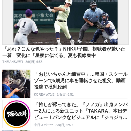
「あれ？こんな色やった？」NHK甲子園、視聴者が驚いた
一着 変化に「星稜に似てる」夏も視線集中
THE ANSWER
8/9(日) 6:53
「おじいちゃんと練習中」…韓国・スクール
ゾーンで5歳児に車を運転させた祖父、動画
投稿で批判殺到
KOREA WAVE
8/9(日) 6:51
「推しが帰ってきた」『ノノガ』出身メンバ
ー2人による新ユニット「TAKARA」本日デ
ビュー！パンクなビジュアルに「ジョジョみ
たい」と反響
中日スポーツ
8/9(日) 6:50