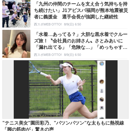
「九州の仲間のチームを支え合う気持ちを持
ち続けたい」J1アビスパ福岡が熊本地震被災
者に義援金 選手会長が強調した継続性
西スポWEB OTTO!
8/9(日) 6:50
「水着…あってる？」大胆な黒水着でクルー
ズ旅！〝会社員のお姉さん〟さとみあいに
「漏れ出てる」「危険な…」「めっちゃすて
き」
西スポWEB OTTO!
8/9(日) 6:50
”テニス美女”園田彩乃、”パツンパツン”な太ももに熱視線
「脚の筋肉が」驚きの声