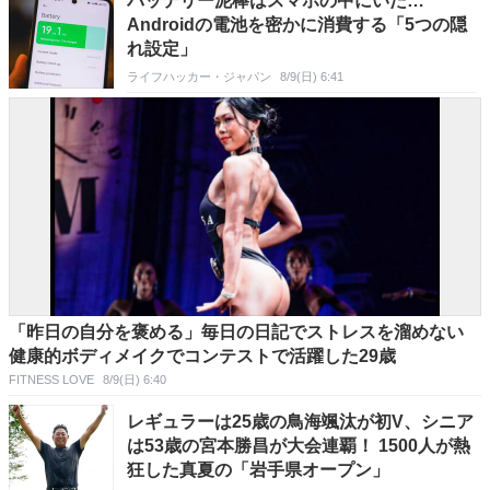
バッテリー泥棒はスマホの中にいた…
Androidの電池を密かに消費する「5つの隠
れ設定」
ライフハッカー・ジャパン
8/9(日) 6:41
「昨日の自分を褒める」毎日の日記でストレスを溜めない
健康的ボディメイクでコンテストで活躍した29歳
FITNESS LOVE
8/9(日) 6:40
レギュラーは25歳の鳥海颯汰が初V、シニア
は53歳の宮本勝昌が大会連覇！ 1500人が熱
狂した真夏の「岩手県オープン」