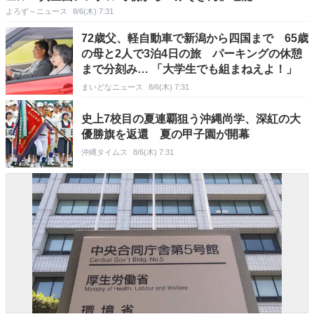
よろず～ニュース
8/6(木) 7:31
72歳父、軽自動車で新潟から四国まで 65歳
の母と2人で3泊4日の旅 パーキングの休憩
まで分刻み… 「大学生でも組まねえよ！」
まいどなニュース
8/6(木) 7:31
史上7校目の夏連覇狙う沖縄尚学、深紅の大
優勝旗を返還 夏の甲子園が開幕
沖縄タイムス
8/6(木) 7:31