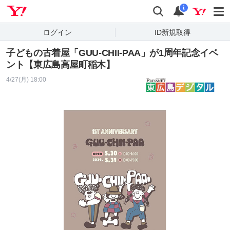
Yahoo! JAPAN
検索
通知
i
ログイン
ID新規取得
子どもの古着屋「GUU-CHII-PAA」が1周年記念イベ
ント【東広島高屋町稲木】
4/27(月) 18:00