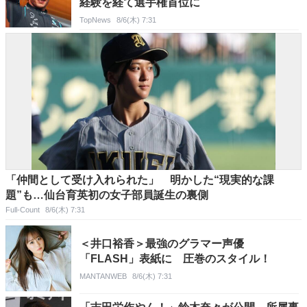
経験を経て選手権首位に
TopNews
8/6(木) 7:31
「仲間として受け入れられた」 明かした“現実的な課
題”も…仙台育英初の女子部員誕生の裏側
Full-Count
8/6(木) 7:31
＜井口裕香＞最強のグラマー声優
「FLASH」表紙に 圧巻のスタイル！
MANTANWEB
8/6(木) 7:31