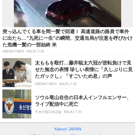
突っ込んでくる車を間一髪で回避！ 高速道路の路肩で車外
に出たら…“九死に一生”の瞬間、交通当局が注意を呼びかけ
た危機一髪の一部始終 米
ABEMA TIMES
8/6(木) 7:30
太ももを殴打…藤井聡太六冠が逆転負けで見
せた無念の表情 珍しい表情に「久しぶりに見
たガックし」「すごいため息」の声
ABEMA TIMES
8/6(木) 7:30
ソウル竜山在住の日本人インフルエンサー、
ライブ配信中に死亡
中央日報日本語版
8/6(木) 7:30
Yahoo! JAPAN