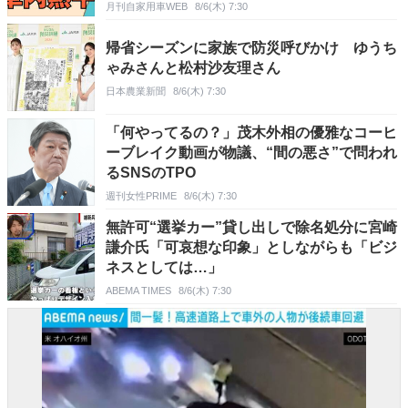
月刊自家用車WEB
8/6(木) 7:30
帰省シーズンに家族で防災呼びかけ ゆうち
ゃみさんと松村沙友理さん
日本農業新聞
8/6(木) 7:30
「何やってるの？」茂木外相の優雅なコーヒ
ーブレイク動画が物議、“間の悪さ”で問われ
るSNSのTPO
週刊女性PRIME
8/6(木) 7:30
無許可“選挙カー”貸し出しで除名処分に宮崎
謙介氏「可哀想な印象」としながらも「ビジ
ネスとしては…」
ABEMA TIMES
8/6(木) 7:30