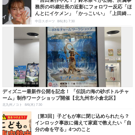
「吉田栄作やん！」鈴木奈々が公開、所属事
務所の45歳社長の近影にフォロワー反応「ほ
んとにイケメン」「かっこいい」「上田綺
世？？」
中日スポーツ
8/6(木) 7:30
ディズニー最新作公開を記念！ 「伝説の海の砂ボトルチャ
ーム」制作ワークショップ開催【北九州市小倉北区】
北九州ノコト
8/6(木) 7:30
［第3回］子どもが車に閉じ込められたら？
インロック事故に備えて家庭で教えたい「自
分の命を守る」4つのこと