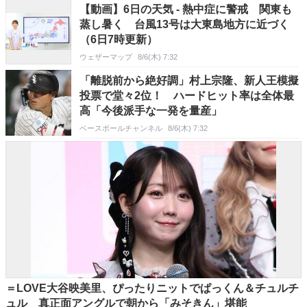
【動画】6日の天気 - 熱中症に警戒 関東も
蒸し暑く 台風13号は大東島地方に近づく
（6日7時更新）
ウェザーマップ
8/6(木) 7:32
「離脱前から絶好調」村上宗隆、新人王模擬
投票で堂々2位！ ハードヒット率は全体最
高「今後派手な一発を量産」
ベースボールチャンネル
8/6(木) 7:32
＝LOVE大谷映美里、ぴったりニットでぱっくん＆チュルチ
ュル 真正面アングルで朝から「みそきん」堪能