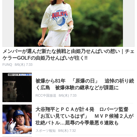
メンバーが選んだ新たな挑戦と由姫乃せんぱいの想い｜チェ
ケラーGOLFの由姫乃せんぱいが往く!!
FUNQ
8/6(木) 7:33
被爆から81年 「原爆の日」 追悼の祈り続
く広島 被爆体験の継承などが課題に
RCC中国放送
8/6(木) 7:33
大谷翔平とＰＣＡが計４発 ロバーツ監督
「お互い見ているはず」 ＭＶＰ候補２人が
壮絶バトル…屈辱の今季最悪６連敗も
スポーツ報知
8/6(木) 7:32