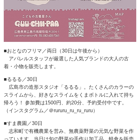
■おとなのフリマ／両日（30日は午後から）
アパレルスタッフが厳選した人気ブランドの大人の古
着・小物を販売します。
■るるる／30日
広島市の造形スタジオ「るるる」。たくさんのカラーの
スライムから、好きなスライムをくまボトルに入れて持ち
帰ろう！ 参加費は1500円、約20分、予約受付中です。
（インスタグラム／＠rururu_ru_ru_ruru）
■すま農園／30日
志和町で有機農業を営み、無農薬野菜の元気な野菜を作
っています。当日は旬の野菜や手作り加工品、軽食を販売