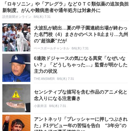
「ロキソニン」や「アレグラ」などＯＴＣ類似薬の追加負担
新制度、がんや難病患者や通年処方は対象外に
読売新聞オンライン
8/6(木) 7:31
大波乱が続出…夏の甲子園連続出場が終わっ
た名門校（4）まさかのベスト8止まり…九州
の“超強豪”だが
ベースボールチャンネル
8/6(木) 7:31
6連敗ドジャースの気になる異変「なぜいな
い？」「どうしちゃった…」監督が明かした
主力の状況
THE ANSWER
8/6(木) 7:31
センシティブな描写を含む作品のアニメ化と
念入りになる注意書き
小新井涼
8/6(木) 7:31
アントネッリ「プレッシャーに押しつぶされ
た」F1デビュー年の苦悩を告白 “3年分”の