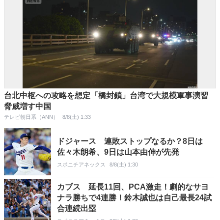
台北中枢への攻略を想定「橋封鎖」台湾で大規模軍事演習
脅威増す中国
テレビ朝日系（ANN）
8/8(土) 1:33
ドジャース 連敗ストップなるか？8日は
佐々木朗希、9日は山本由伸が先発
スポニチアネックス
8/8(土) 1:30
カブス 延長11回、PCA激走！劇的なサヨ
ナラ勝ちで4連勝！鈴木誠也は自己最長24試
合連続出塁