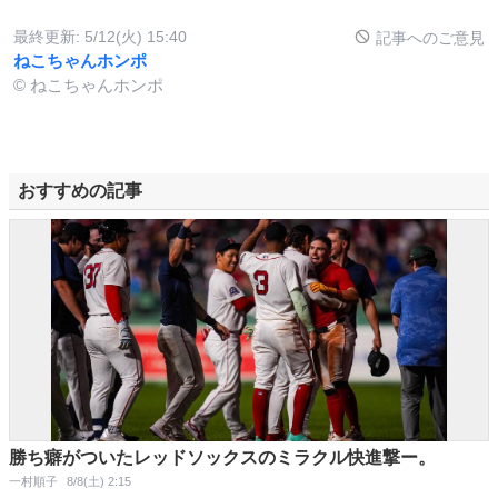
最終更新:
5/12(火) 15:40
記事へのご意見
ねこちゃんホンポ
© ねこちゃんホンポ
おすすめの記事
勝ち癖がついたレッドソックスのミラクル快進撃ー。
一村順子
8/8(土) 2:15