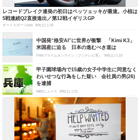
レコードブレイク連発の初日はベッツェッキが最速。小椋は
5戦連続Q2直接進出／第12戦イギリスGP
オートスポーツweb
8/8(土) 1:25
中国発“格安AI”に世界が衝撃 「Kimi K3」
米国産に迫る 日本の進むべき道は
FNNプライムオンライン（フジテレビ系）
8/8(土) 1:23
甲子園球場内で15歳の女子中学生に同意なく
わいせつな行為をした疑い 会社員の男(26)
を逮捕
MBSニュース
8/8(土) 1:21