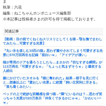
ま
執筆：六花
編集：ねこちゃんホンポニュース編集部
※本記事は投稿者さまの許可を得て掲載しております。
関連記事
【動画：目の前でくねくねスリスリとしてくる猫→顎を撫でまわし
てみたら…可愛すぎる光景】
『丸い氷を楽しむ10匹の猫』思わず癒やされてしまう可愛すぎる光
景に570万回再生を記録「面白いｗ」「アイデアが凄い」
猫が専用のドアを通ろうとしたら…まさかの『切なすぎる瞬間』が
113万再生「可愛すぎるｗ」「ちょっと気まずそうｗ」と爆笑する
人続出
膝にかけていたタオルを『猫に奪われた』結果→様子を見に行く
と…想像以上に『愛おしい光景』に絶賛「飼い主冥利に尽きる」
「落ち着くみたい」
ベッドの上で絶妙な距離感を保つ猫→"隣"にいるのは？…思わず笑
っちゃう光景が163万表示「仲良くできるかにゃｗ」「かわいいー
ｗ」