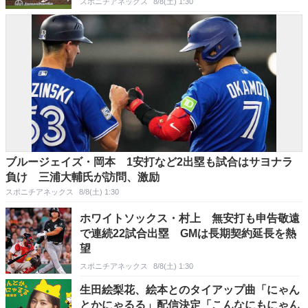
スポニチアネックス
8/8(土) 1:30
ブルージェイズ・岡本 1安打など2出塁も試合はサヨナラ
負け 三浦大輔氏が訪問、激励
スポニチアネックス
8/8(土) 1:30
ホワイトソックス・村上 無安打も申告敬遠
で連続22試合出塁 GMは長期契約延長を熱
望
スポニチアネックス
8/8(土) 1:30
生田絵梨花、絵本とのタイアップ曲「にゃん
とかにゃるる」配信決定「こんなにもにゃん