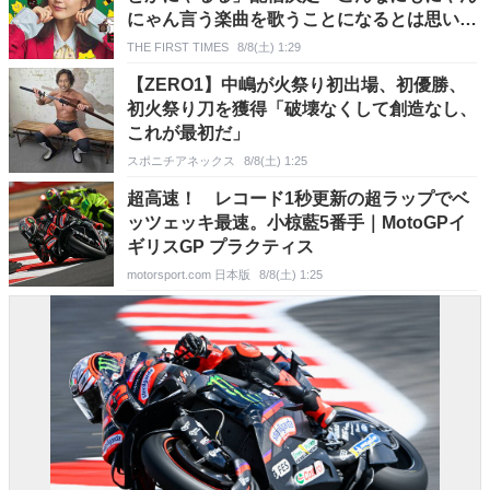
にゃん言う楽曲を歌うことになるとは思いま
せんでした。笑」
THE FIRST TIMES
8/8(土) 1:29
【ZERO1】中嶋が火祭り初出場、初優勝、
初火祭り刀を獲得「破壊なくして創造なし、
これが最初だ」
スポニチアネックス
8/8(土) 1:25
超高速！ レコード1秒更新の超ラップでベ
ッツェッキ最速。小椋藍5番手｜MotoGPイ
ギリスGP プラクティス
motorsport.com 日本版
8/8(土) 1:25