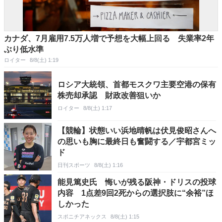
カナダ、7月雇用7.5万人増で予想を大幅上回る 失業率2年
ぶり低水準
ロイター
8/8(土) 1:19
ロシア大統領、首都モスクワ主要空港の保有
株売却承認 財政改善狙いか
ロイター
8/8(土) 1:17
【競輪】状態いい浜地晴帆は伏見俊昭さんへ
の思いも胸に最終日も奮闘する／宇都宮ミッ
ド
日刊スポーツ
8/8(土) 1:16
能見篤史氏 悔いが残る阪神・ドリスの投球
内容 1点差9回2死からの選択肢に“余裕”ほ
しかった
スポニチアネックス
8/8(土) 1:15