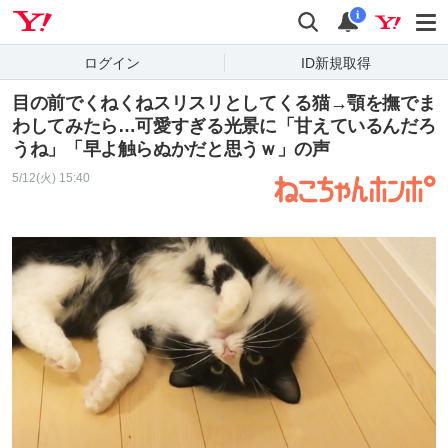
Yahoo! JAPAN
検索
通知
i
ログイン
ID新規取得
目の前でくねくねスリスリとしてくる猫→顎を撫でま
わしてみたら…可愛すぎる光景に「甘えているんだろ
うね」「早よ触らぬかだと思うｗ」の声
5/12(火) 15:40