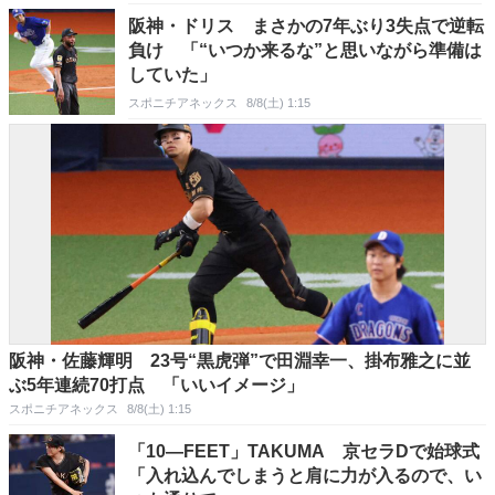
阪神・ドリス まさかの7年ぶり3失点で逆転
負け 「“いつか来るな”と思いながら準備は
していた」
スポニチアネックス
8/8(土) 1:15
阪神・佐藤輝明 23号“黒虎弾”で田淵幸一、掛布雅之に並
ぶ5年連続70打点 「いいイメージ」
スポニチアネックス
8/8(土) 1:15
「10―FEET」TAKUMA 京セラDで始球式
「入れ込んでしまうと肩に力が入るので、い