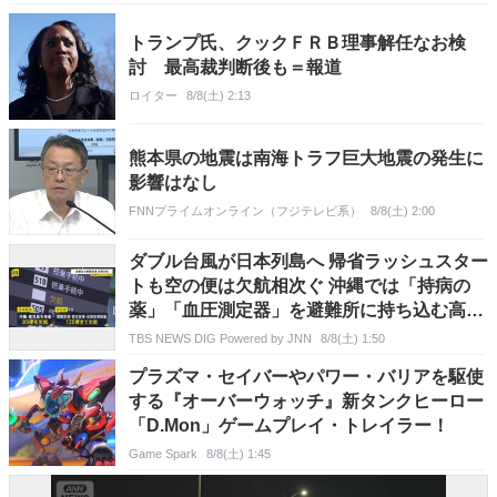
トランプ氏、クックＦＲＢ理事解任なお検
討 最高裁判断後も＝報道
ロイター
8/8(土) 2:13
熊本県の地震は南海トラフ巨大地震の発生に
影響はなし
FNNプライムオンライン（フジテレビ系）
8/8(土) 2:00
ダブル台風が日本列島へ 帰省ラッシュスター
トも空の便は欠航相次ぐ 沖縄では「持病の
薬」「血圧測定器」を避難所に持ち込む高齢
者も 週明け15号も本州へ【news23】
TBS NEWS DIG Powered by JNN
8/8(土) 1:50
プラズマ・セイバーやパワー・バリアを駆使
する『オーバーウォッチ』新タンクヒーロー
「D.Mon」ゲームプレイ・トレイラー！
Game Spark
8/8(土) 1:45