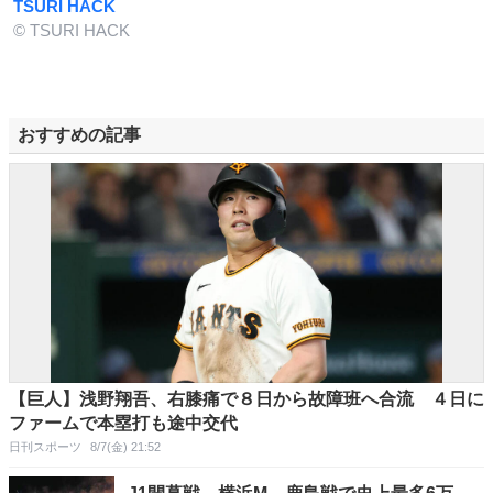
TSURI HACK
© TSURI HACK
おすすめの記事
【巨人】浅野翔吾、右膝痛で８日から故障班へ合流 ４日に
ファームで本塁打も途中交代
日刊スポーツ
8/7(金) 21:52