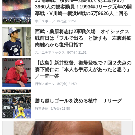
J1開幕戦、横浜M―鹿島戦で史上最多6万
3960人の観客動員！1993年Jリーグ元年の開
幕戦・V川崎―横浜M戦の5万9626人上回る
中日スポーツ
8/7(金) 21:51
西武・桑原将志は2軍戦欠場 オイシックス
戦前日は「フルで出る」と話すも 左腹斜筋
肉離れから復帰目指す
スポニチアネックス
8/7(金) 21:51
【広島】新井監督、復帰登板で７回２失点の
森下暢仁に「本人も手応えがあったと思う」
／一問一答
日刊スポーツ
8/7(金) 21:50
勝ち越しゴールを決める植中 Ｊリーグ
時事通信
8/7(金) 21:50