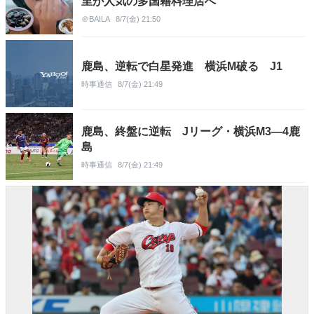
里が人気の多国籍料理店へ
＠BAILA
8/7(金) 21:50
鹿島、逆転で白星発進 横浜M破る J1
時事通信
8/7(金) 21:49
鹿島、終盤に逆転 Jリーグ・横浜M3―4鹿
島
時事通信
8/7(金) 21:49