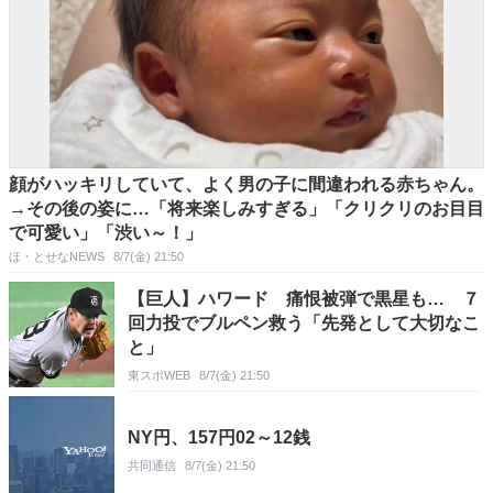
顔がハッキリしていて、よく男の子に間違われる赤ちゃん。
→その後の姿に…「将来楽しみすぎる」「クリクリのお目目
で可愛い」「渋い～！」
ほ・とせなNEWS
8/7(金) 21:50
【巨人】ハワード 痛恨被弾で黒星も… ７
回力投でブルペン救う「先発として大切なこ
と」
東スポWEB
8/7(金) 21:50
NY円、157円02～12銭
共同通信
8/7(金) 21:50