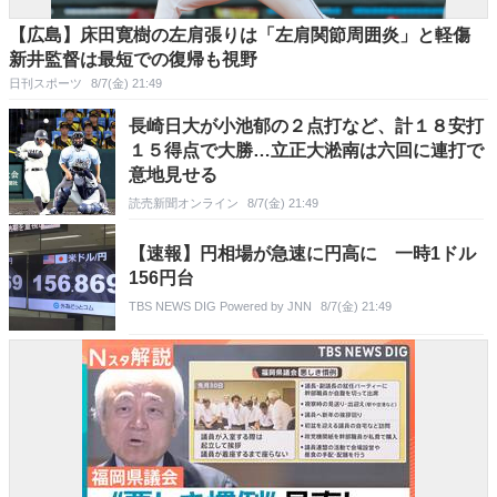
【広島】床田寛樹の左肩張りは「左肩関節周囲炎」と軽傷
新井監督は最短での復帰も視野
日刊スポーツ
8/7(金) 21:49
長崎日大が小池郁の２点打など、計１８安打
１５得点で大勝…立正大淞南は六回に連打で
意地見せる
読売新聞オンライン
8/7(金) 21:49
【速報】円相場が急速に円高に 一時1ドル
156円台
TBS NEWS DIG Powered by JNN
8/7(金) 21:49