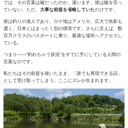
では、その言葉は嘘だったのか。違います。彼は嘘を言っ
ていない。ただ、
大事な前提を省略していた
だけです。
彼は釣りの達人であり、ロケ地はアメリカ。広大で魚影も
濃く、日本とはまったく別の環境です。さらに言えば、数
百万クラスのバスボートに乗り、最適な場所へアクセスし
ている。
つまり——“釣れちゃう状況”をすでに手にしている人間の
言葉なのです。
私たちはその前提を抜いたまま、「誰でも再現できる話」
として受け取ってしまう。ここにズレが生まれます。