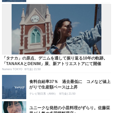
「タナカ」の原点、デニムを通して振り返る10年の軌跡。
「TANAKAとDENIM」展、新アトリエストアにて開催
Numero TOKYO
8/7(金) 21:50
食料自給率37％ 過去最低に コメなど値上
がりで生産額ベースは上昇
テレビ朝日系（ANN）
8/7(金) 21:50
ユニークな発想の小皿料理がずらり。佐藤栞