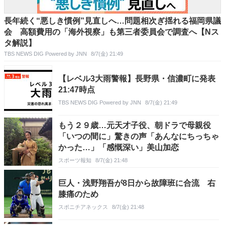
長年続く“悪しき慣例”見直しへ…問題相次ぎ揺れる福岡県議
会 高額費用の「海外視察」も第三者委員会で調査へ【Nス
タ解説】
TBS NEWS DIG Powered by JNN
8/7(金) 21:49
【レベル3大雨警報】長野県・信濃町に発表
21:47時点
TBS NEWS DIG Powered by JNN
8/7(金) 21:49
もう２９歳…元天才子役、朝ドラで母親役
「いつの間に」驚きの声「あんなにちっちゃ
かった…」「感慨深い」美山加恋
スポーツ報知
8/7(金) 21:48
巨人・浅野翔吾が8日から故障班に合流 右
膝痛のため
スポニチアネックス
8/7(金) 21:48