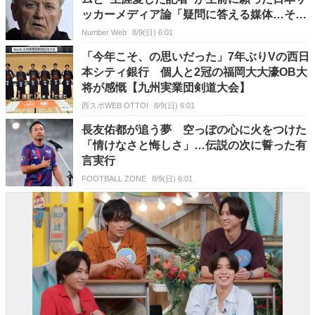
ッカーメディア論「疑問に答える媒体…それ
こそ百科事典だ」
Number Web
8/9(日) 6:01
「今年こそ、の思いだった」7年ぶりVの西日
本シティ銀行 個人と2冠の福岡大大濠OB大
将が感慨【九州実業団剣道大会】
西スポWEB OTTO!
8/9(日) 6:01
長友佑都が追う夢 空っぽの心に火をつけた
「情けなさと悔しさ」…伝説の次に誓った有
言実行
FOOTBALL ZONE
8/9(日) 6:01