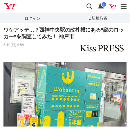
Yahoo! JAPAN
検索
通知
i
ログイン
ID新規取得
ワケアッテ…？西神中央駅の改札横にある“謎のロッ
カー”を調査してみた！ 神戸市
5/10(日) 9:59