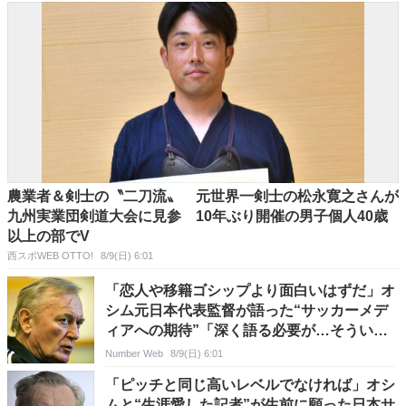
農業者＆剣士の〝二刀流〟 元世界一剣士の松永寛之さんが
九州実業団剣道大会に見参 10年ぶり開催の男子個人40歳
以上の部でV
西スポWEB OTTO!
8/9(日) 6:01
「恋人や移籍ゴシップより面白いはずだ」オ
シム元日本代表監督が語った“サッカーメデ
ィアへの期待”「深く語る必要が…そういう
わけで、ありがとう」
Number Web
8/9(日) 6:01
「ピッチと同じ高いレベルでなければ」オシ
ムと“生涯愛した記者”が生前に願った日本サ