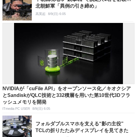
北朝鮮軍「異例の引き締め」
高英起
8/9(日) 6:05
NVIDIAが「cuFile API」をオープンソース化／キオクシア
とSandiskがQLC技術と332積層を用いた第10世代3Dフラ
ッシュメモリを開発
ITmedia PC USER
8/9(日) 6:05
フォルダブルスマホを支える“影の主役”
TCLの折りたたみディスプレイを見てきた