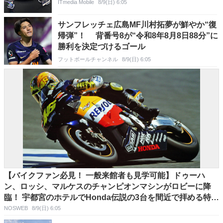
ITmedia Mobile
8/9(日) 6:05
サンフレッチェ広島MF川村拓夢が鮮やか“復
帰弾”！ 背番号8が“令和8年8月8日88分”に
勝利を決定づけるゴール
フットボールチャンネル
8/9(日) 6:05
【バイクファン必見！ 一般来館者も見学可能】ドゥーハ
ン、ロッシ、マルケスのチャンピオンマシンがロビーに降
臨！ 宇都宮のホテルでHonda伝説の3台を間近で拝める特別
展示が激アツ
NOSWEB
8/9(日) 6:05