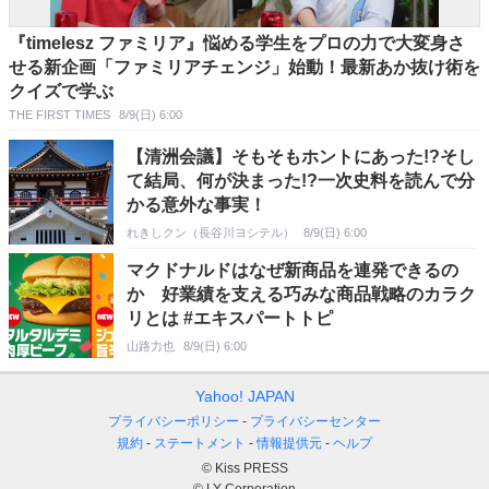
『timelesz ファミリア』悩める学生をプロの力で大変身さ
せる新企画「ファミリアチェンジ」始動！最新あか抜け術を
クイズで学ぶ
THE FIRST TIMES
8/9(日) 6:00
【清洲会議】そもそもホントにあった!?そし
て結局、何が決まった!?一次史料を読んで分
かる意外な事実！
れきしクン（長谷川ヨシテル）
8/9(日) 6:00
マクドナルドはなぜ新商品を連発できるの
か 好業績を支える巧みな商品戦略のカラク
リとは #エキスパートトピ
山路力也
8/9(日) 6:00
Yahoo! JAPAN
プライバシーポリシー
プライバシーセンター
規約
ステートメント
情報提供元
ヘルプ
© Kiss PRESS
© LY Corporation