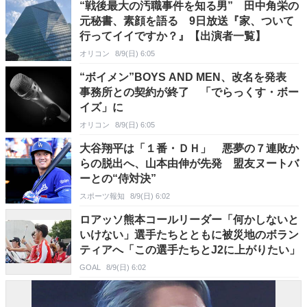
“戦後最大の汚職事件を知る男” 田中角栄の
元秘書、素顔を語る 9日放送『家、ついて
行ってイイですか？』【出演者一覧】
オリコン
8/9(日) 6:05
“ボイメン”BOYS AND MEN、改名を発表
事務所との契約が終了 「でらっくす・ボー
イズ」に
オリコン
8/9(日) 6:05
大谷翔平は「１番・ＤＨ」 悪夢の７連敗か
らの脱出へ、山本由伸が先発 盟友ヌートバ
ーとの“侍対決”
スポーツ報知
8/9(日) 6:02
ロアッソ熊本コールリーダー「何かしないと
いけない」選手たちとともに被災地のボラン
ティアへ「この選手たちとJ2に上がりたい」
GOAL
8/9(日) 6:02