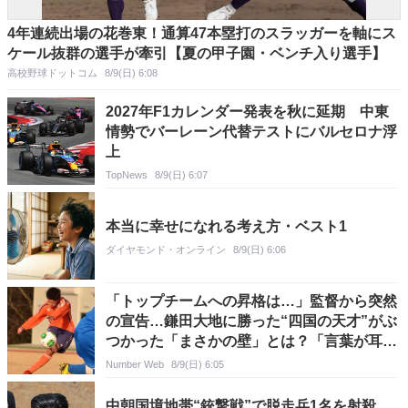
4年連続出場の花巻東！通算47本塁打のスラッガーを軸にス
ケール抜群の選手が牽引【夏の甲子園・ベンチ入り選手】
高校野球ドットコム
8/9(日) 6:08
2027年F1カレンダー発表を秋に延期 中東
情勢でバーレーン代替テストにバルセロナ浮
上
TopNews
8/9(日) 6:07
本当に幸せになれる考え方・ベスト1
ダイヤモンド・オンライン
8/9(日) 6:06
「トップチームへの昇格は…」監督から突然
の宣告…鎌田大地に勝った“四国の天才”がぶ
つかった「まさかの壁」とは？「言葉が耳に
入ってこなくて」
Number Web
8/9(日) 6:05
中朝国境地帯“銃撃戦”で脱走兵1名を射殺…