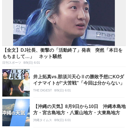
【全文】DJ社長、衝撃の「活動終了」発表 突然「本日を
もちまして…」 ネット騒然
日刊スポーツ
8/9(日) 6:01
井上拓真vs.那須川天心Ⅱの勝敗予想にKOダ
イナマイトが“大苦戦”「今回は分からない」
THE DIGEST
8/9(日) 6:01
【沖縄の天気】8月9日から10日 沖縄本島地
方・宮古島地方・八重山地方・大東島地方
沖縄タイムス
8/9(日) 6:01