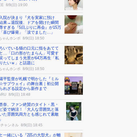
EE
8/9(日) 19:00
入院が決まり『犬を実家に預け
結果→退院後、ドアを開けた瞬間
尊すぎる『5日ぶりに再会』が15万
「喜び爆発」「涙でました…」
ちゃんホンポ
8/9(日) 18:50
ろいでいる猫の口元に指をあてて
と…「口の形がたまらん」可愛す
笑ってしまう光景が64万再生「私
りたいｗ」と話題に
ちゃんホンポ
8/9(日) 18:50
陽平監督が札幌で明かした『ミル
☆サブウェイ』の舞台裏｜初公開
られざる設定から新作まで
ARU
8/9(日) 18:48
杏奈、ファン絶賛のタイト・黒・
ピ姿で納涼！「大人な雰囲気と落
いた雰囲気両方とも感じれて素敵
」
Sチャンネル
8/9(日) 18:45
と一緒にいる『2匹の大型犬』が離