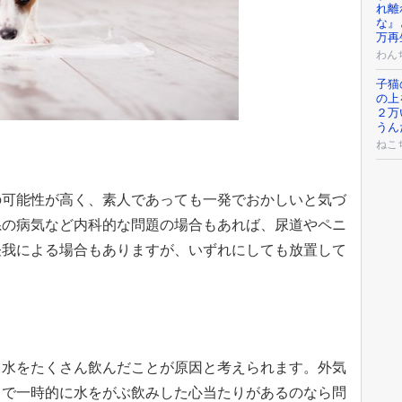
れ離
な』
万再
わん
子猫
の上
２万
うん
ねこ
の可能性が高く、素人であっても一発でおかしいと気づ
系の病気など内科的な問題の場合もあれば、尿道やペニ
怪我による場合もありますが、いずれにしても放置して
、水をたくさん飲んだことが原因と考えられます。外気
りで一時的に水をがぶ飲みした心当たりがあるのなら問