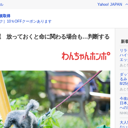
ル
Yahoo! JAPAN
規取得
ク］10％OFFクーポンあります
選 放っておくと命に関わる場合も…判断する
新
リラ
ハイ
エッ
あと
ダッ
るみ
8/2
あと
今改
日本
への道
NH
大人
ない