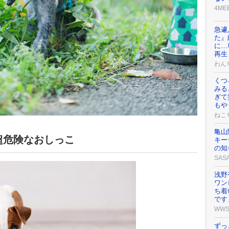
4ME
急遽
た』
に…
再生
わん
くつ
みる
ぎて
もや
ねこ
亀山
超危険なおしっこ
キー
の知
SAS
浅野
ワン
ち着
です
WW
ずっ