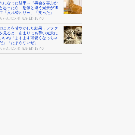
れになった結果→『再会を喜ぶか
と思ったら…想像と違う光景が19
生「入れ替わりｗ」「笑った」
ちゃんホンポ
8/9(日) 18:40
のことを甘やかした結果→ソファ
を見ると…あまりにも尊い光景に
いいね「ますます可愛くなっちゃ
だ」「たまらないぜ」
ちゃんホンポ
8/9(日) 18:40