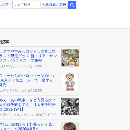
ヘルプ
鳥取城北高校
検索
着記事
ックマやすみっコぐらしの富士急
ランド限定グッズ 新エリア「サン
クス パラダイス」で発売
なびマガジン
8/9(日) 19:00
フィーたちのハロウィーンぬいぐ
 東京ディズニーシーで一足早く
5発売
なびマガジン
8/9(日) 19:00
めて「あの戦争」をどう見るか？
人の戦争観を問う。【太平洋戦争
 1931-1941】
K出版デジタルマガジン
8/9(日) 19:00
世代が垢抜ける！野暮ったく見え
ショート〜2026年8月〜