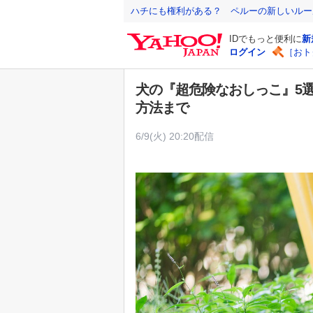
Y
ハチにも権利がある？ ペルーの新しいルー
a
IDでもっと便利に
新
h
ログイン
［おト
o
o
犬の『超危険なおしっこ』5
!
方法まで
J
A
6/9(火) 20:20配信
P
A
N