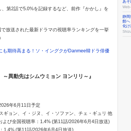
あそ
Web-
し、第2話で5.0%を記録するなど、前作『かかし』を
。
静岡
館へ
化け
国で放送された最新ドラマの視聴率ランキングを一挙
Shizu
)
作にも期待高まる！ソ・イングクがDanmee韓ドラ俳優
く ～異動先はシムウミョン ヨンリリ～』
026年6月11日予定
スギョン、イ・ジヌ、イ・ソファン、チェ・ギュリ 他
び全国視聴率：1.4% (第11話/2026年6月4日放送)
.4% (第11話/2026年6月4日放送)