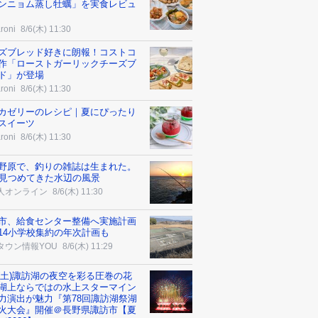
ンニョム蒸し牡蠣」を実食レビュ
roni
8/6(木) 11:30
ズブレッド好きに朗報！コストコ
作「ローストガーリックチーズブ
ド」が登場
roni
8/6(木) 11:30
カゼリーのレシピ｜夏にぴったり
スイーツ
roni
8/6(木) 11:30
野原で、釣りの雑誌は生まれた。
年見つめてきた水辺の風景
人オンライン
8/6(木) 11:30
市、給食センター整備へ実施計画
14小学校集約の年次計画も
タウン情報YOU
8/6(木) 11:29
15(土)諏訪湖の夜空を彩る圧巻の花
湖上ならではの水上スターマイン
力演出が魅力『第78回諏訪湖祭湖
火大会』開催＠長野県諏訪市【夏