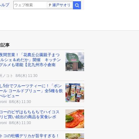
ヘルプ
瀬戸サオリ
検索
着記事
夜間営業！「花農丘公園親子まつ
マルシェ＆めだか」開催 キッチン
グルメも堪能【北九州市小倉南
州ノコト
8/6(木) 11:30
し5分でフルーツティーに！「ポン
ール コールドブリュー」全5種を飲
べレビュー
roni
8/6(木) 11:30
コーのピザはもちもちでハイコス
? リピ買い続出の商品を実食レポ
roni
8/6(木) 11:30
トコの牡蠣デリカが旨辛すぎる！