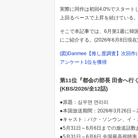
実際に同作は初回4.0%でスタート
上回るペースで上昇を続けている
そこで本記事では、6月第1週に韓
にご紹介する。(2026年6月8日現在
(図)Danmee【推し度調査】次回
アンケート1位を獲得
第11位『都会の部長 田舎へ行
(KBS/2026/全12話)
●原題：심우면 연리리
●本国放送期間：2026年3月26日～2
●キャスト：パク・ソンウン、イ・
●5月31日～6月6日までの放送話数およ
●5月31日～6月6日 全国最高視聴率：1