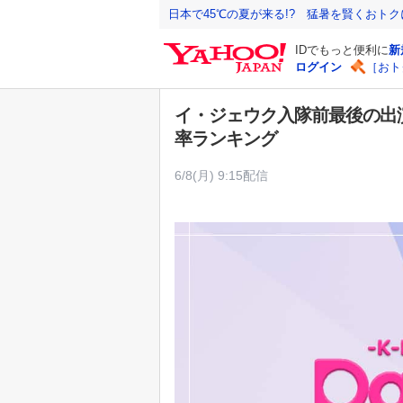
Y
日本で45℃の夏が来る!? 猛暑を賢くおト
a
IDでもっと便利に
新
h
ログイン
［おト
o
o
イ・ジェウク入隊前最後の出演
!
率ランキング
J
A
6/8(月) 9:15配信
P
A
N