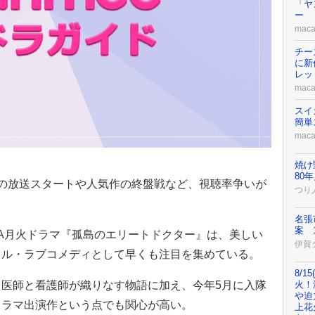
「ヤ
ー
maca
チー
に新
レッ
maca
スイ
簡単
maca
焼け
80
の放送スタートや人気作の終盤戦など、視聴率争いが
つり
名張
案 
NA月火ドラマ『孤島のエリートドクター』は、美しい
伊賀
カル・ラブコメディとして早くも注目を集めている。
8/
医師と看護師が織りなす物語に加え、今年5月に入隊
火！
や迫
ドラマ出演作という点でも関心が高い。
上花