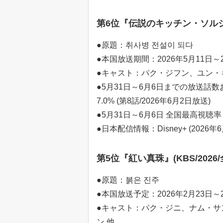
第6位『伝説のキッチン・ソルジャー』(
●原題：취사병 전설이 되다
●本国放送期間：2026年5月11日～2
●キャスト：パク・ジフン、ユン・
●5月31日～6月6日までの放送話数お
7.0% (第8話/2026年6月2日放送)
●5月31日～6月6日 全国最高視聴率：7
●日本配信情報：Disney+ (2026年
第5位『紅い真珠』(KBS/2026/
●原題：붉은 진주
●本国放送予定：2026年2月23日～
●キャスト：パク・ジニ、ナム・サ
ン 他