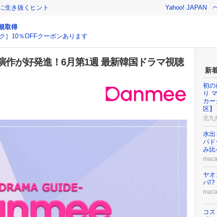
クに生き抜くヒント
Yahoo! JAPAN
規取得
ク］10％OFFクーポンあります
作が好発進！6月第1週 最新韓国ドラマ視聴
新
初の
り 
カー
区】
北九
水出
パド
み比
maca
ヤオ
パ!
maca
コス